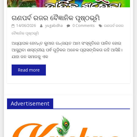
ଗଣପର୍ବ ରଜର ବୈଜ୍ଞାନିକ ପୃଷ୍ଠଭୂମି
14/06/2026
yugabdha
0 Comments
ଗଣପର୍ବ ରଜର
ବୈଜ୍ଞାନିକ ପୃଷ୍ଠଭୂମି
ଅଧ୍ୟାପକ ହେମନ୍ତ କୁମାର ଗନ୍ତାୟତ ଆମ ସଂସ୍କୃତିରେ ପାଳିତ ହୋଇ
ଆସୁଥିବା ଶାସ୍ତ୍ରୀୟ ପର୍ଵ ଗୁଡ଼ିକର ଅନେକ ପ୍ରାସଙ୍ଗିକତା ରହି ଆସିଛି।
ଯାହା ଜନ ସମାଜକୁ ଏକ
Read more
Advertisement