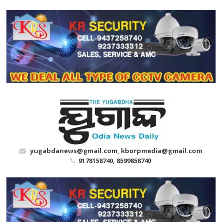
Skip
to
content
yugabdanews@gmail.com, kborpmedia@gmail.com
9178158740, 8599858740