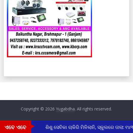
Copyright © 2026
Yugabdha
. All rights reserved.
ଏବେ ଏବେ
ତା ହାତୀର ମୃତ୍ୟୁ
ଶିଶୁ ସେବିକା ଚାକିରି ମିଳିଲାନି, ସ୍କୁଲରେ ତାଲା: ୧