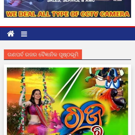
ଗଣପର୍ବ ରଜର ବୈଜ୍ଞାନିକ ପୃଷ୍ଠଭୂମି