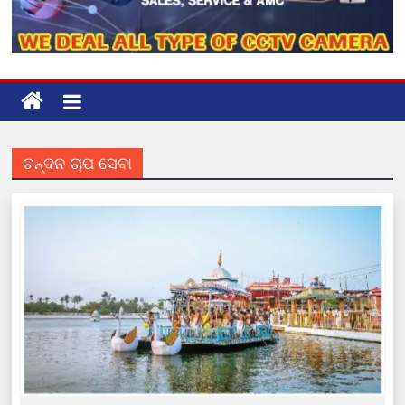
ଚନ୍ଦନ ଚାପ ସେବା