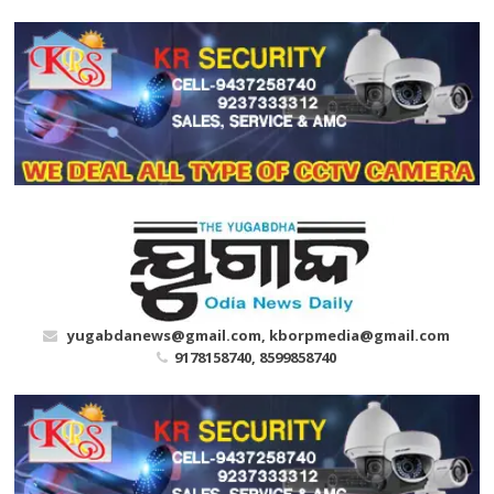
Skip
to
content
yugabdanews@gmail.com, kborpmedia@gmail.com
9178158740, 8599858740