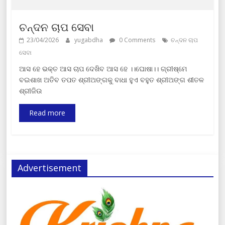
ଚନ୍ଦନ ଚାପ ସେବା
23/04/2026
yugabdha
0 Comments
ଚନ୍ଦନ ଚାପ
ସେବା
ଆସ ହେ ଭକ୍ତ ଆସ ଚାପ ଦେଖିବ ଆସ ହେ ।।ଘୋଷା।। ଗ୍ରୀଷ୍ମେ
ବଇଶାଖ ଅତିବ ତପତ ଶ୍ରୀଅଙ୍ଗକୁ ବାଧା ହୁଏ ବହୁତ ଶ୍ରୀଅଙ୍ଗ ଶୀତଳ
ଶ୍ରୀଜିଉ
Read more
Advertisement