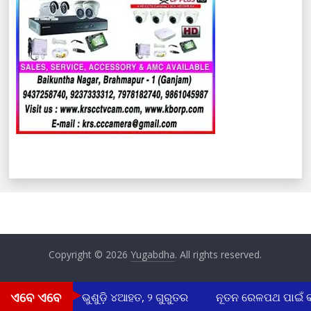
Copyright © 2026
Yugabdha
. All rights reserved.
ଏବେ ଏବେ
: ସ୍କୁଲ ଫାଟକ ଭୁଶୁଡ଼ି ୪ଆହତ, ୨ ଗୁରୁତର
ନୂତନ ରେଳପଥ ପାଇଁ 