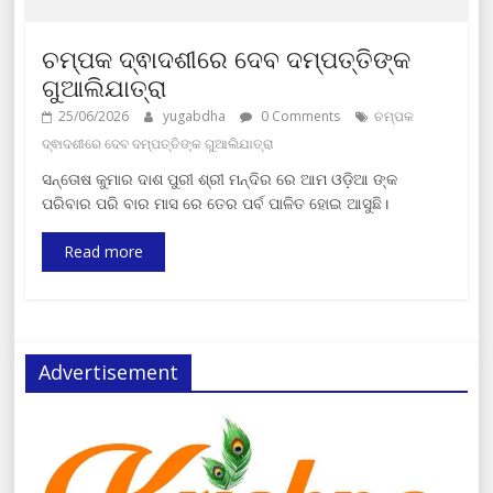
ଚମ୍ପକ ଦ୍ଵାଦଶୀରେ ଦେବ ଦମ୍ପତ୍ତିଙ୍କ
ଗୁଆଲିଯାତ୍ରା
25/06/2026
yugabdha
0 Comments
ଚମ୍ପକ
ଦ୍ଵାଦଶୀରେ ଦେବ ଦମ୍ପତ୍ତିଙ୍କ ଗୁଆଲିଯାତ୍ରା
ସନ୍ତୋଷ କୁମାର ଦାଶ ପୁରୀ ଶ୍ରୀ ମନ୍ଦିର ରେ ଆମ ଓଡ଼ିଆ ଙ୍କ
ପରିବାର ପରି ବାର ମାସ ରେ ତେର ପର୍ବ ପାଳିତ ହୋଇ ଆସୁଛି।
Read more
Advertisement