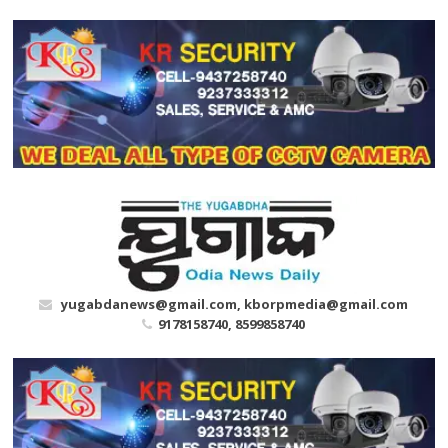
Skip
to
content
yugabdanews@gmail.com, kborpmedia@gmail.com
9178158740, 8599858740