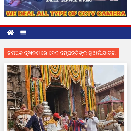
ଚମ୍ପକ ଦ୍ଵାଦଶୀରେ ଦେବ ଦମ୍ପତ୍ତିଙ୍କ ଗୁଆଲିଯାତ୍ରା