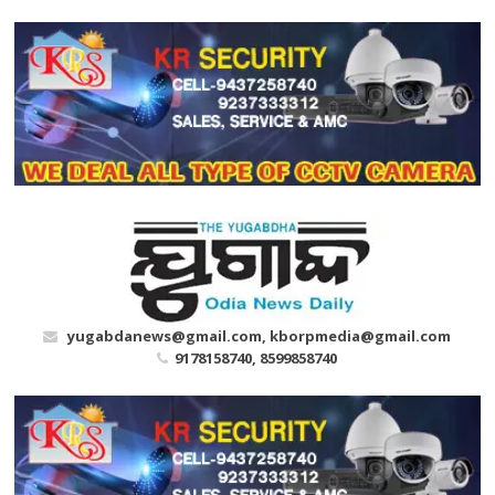
Skip
to
content
yugabdanews@gmail.com, kborpmedia@gmail.com
9178158740, 8599858740