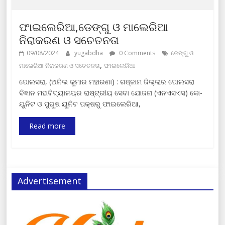
ଫାଇଲେରିଆ,ଡେଙ୍ଗୁ ଓ ମାଲେରିଆ
ନିରାକରଣ ଓ ସଚେତନତା
09/08/2024
yugabdha
0 Comments
ଡେଙ୍ଗୁ ଓ
,
ମାଲେରିଆ ନିରାକରଣ ଓ ସଚେତନତା
ଫାଇଲେରିଆ
ପୋଲସରା, (ଅନିଲ କୁମାର ମହାରଣା) : ଗଞ୍ଜାମ ଜିଲ୍ଲାର ପୋଲସରା
ବିଜ୍ଞାନ ମହାବିଦ୍ୟାଳୟର ରାଷ୍ଟ୍ରୀୟ ସେବା ଯୋଜନା (ଏନଏସଏସ) କୋ-
ୟୁନିଟ ଓ ପୁରୁଷ ୟୁନିଟ ପକ୍ଷରୁ ଫାଇଲେରିଆ,
Read more
Advertisement