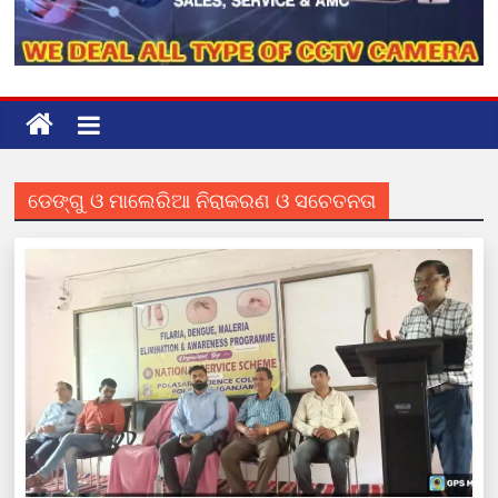
ଡେଙ୍ଗୁ ଓ ମାଲେରିଆ ନିରାକରଣ ଓ ସଚେତନତା