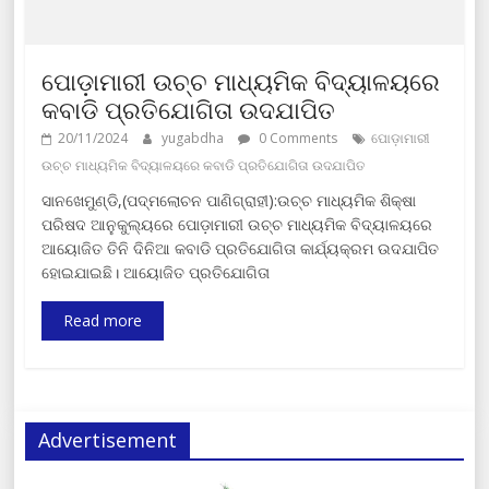
ପୋଡ଼ାମାରୀ ଉଚ୍ଚ ମାଧ୍ୟମିକ ବିଦ୍ୟାଳୟରେ
କବାଡି ପ୍ରତିଯୋଗିତା ଉଦଯାପିତ
20/11/2024
yugabdha
0 Comments
ପୋଡ଼ାମାରୀ
ଉଚ୍ଚ ମାଧ୍ୟମିକ ବିଦ୍ୟାଳୟରେ କବାଡି ପ୍ରତିଯୋଗିତା ଉଦଯାପିତ
ସାନଖେମୁଣ୍ଡି,(ପଦ୍ମଲୋଚନ ପାଣିଗ୍ରାହୀ):ଉଚ୍ଚ ମାଧ୍ୟମିକ ଶିକ୍ଷା
ପରିଷଦ ଆନୁକୁଲ୍ୟରେ ପୋଡ଼ାମାରୀ ଉଚ୍ଚ ମାଧ୍ୟମିକ ବିଦ୍ୟାଳୟରେ
ଆୟୋଜିତ ତିନି ଦିନିଆ କବାଡି ପ୍ରତିଯୋଗିତା କାର୍ଯ୍ୟକ୍ରମ ଉଦଯାପିତ
ହୋଇଯାଇଛି। ଆୟୋଜିତ ପ୍ରତିଯୋଗିତା
Read more
Advertisement