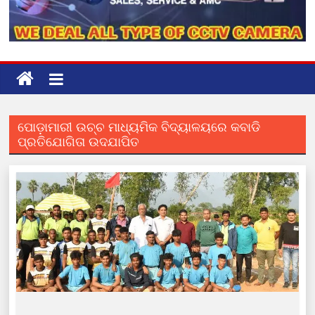
ପୋଡ଼ାମାରୀ ଉଚ୍ଚ ମାଧ୍ୟମିକ ବିଦ୍ୟାଳୟରେ କବାଡି
ପ୍ରତିଯୋଗିତା ଉଦଯାପିତ