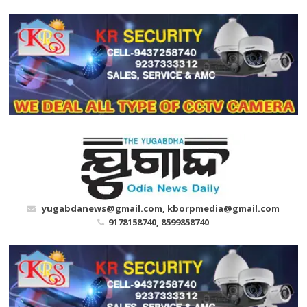
Skip
to
content
yugabdanews@gmail.com, kborpmedia@gmail.com
9178158740, 8599858740