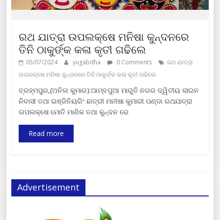
ରଥ ଯାତ୍ରା ଉପଲକ୍ଷେ ମନିଷା କୁନ୍ଦନରେ
ତିନି ଠାକୁର୍ଙ୍କ କଳା କୃତୀ ଗଢିଲେ
05/07/2024
yugabdha
0 Comments
ରଥ ଯାତ୍ରା
ଉପଲକ୍ଷେ ମନିଷା କୁନ୍ଦନରେ ତିନି ଠାକୁର୍ଙ୍କ କଳା କୃତୀ ଗଢିଲେ
ବ୍ରହ୍ମପୁର,(ଅନିଲ କୁମାର):ଆମ୍ବପୁଆ ମାରୁତି ନଗର ଦ୍ୱିତୀୟ ଲାଇନ
ନିବାସୀ ତଥା ଇଞ୍ଜିନିୟରିଂ ଛାତ୍ରୀ ମନୀଷା କୁମାରୀ ପଣ୍ଡା ରଥଯାତ୍ରା
ଉପଲକ୍ଷେ ମୋତି ମାଣିକ ତଥା କୁନ୍ଦନ ରେ
Read more
Advertisement