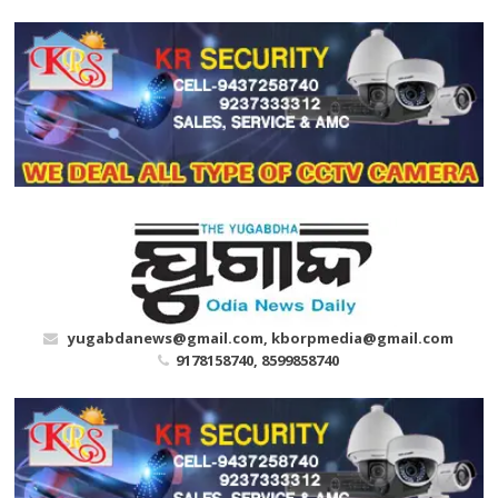
Skip
to
content
yugabdanews@gmail.com, kborpmedia@gmail.com
9178158740, 8599858740