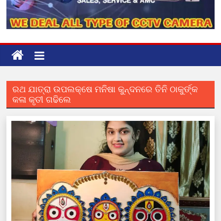
ରଥ ଯାତ୍ରା ଉପଲକ୍ଷେ ମନିଷା କୁନ୍ଦନରେ ତିନି ଠାକୁର୍ଙ୍କ
କଳା କୃତୀ ଗଢିଲେ