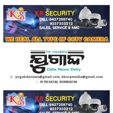
Skip
to
content
yugabdanews@gmail.com, kborpmedia@gmail.com
9178158740, 8599858740