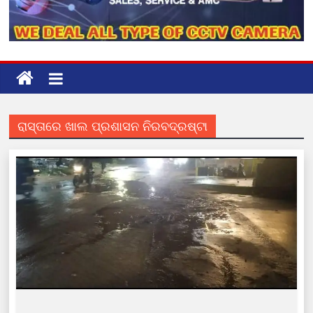
ରାସ୍ତାରେ ଖାଲ ପ୍ରଶାସନ ନିରବଦ୍ରଷ୍ଟା