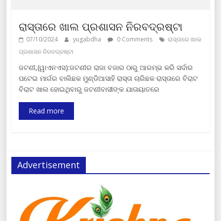
ରାସ୍ତାରେ ଖାଲ ପ୍ରଶାସନ ନିରବଦ୍ରଷ୍ଟା
07/10/2024
yugabdha
0 Comments
ରାସ୍ତାରେ ଖାଲ
ପ୍ରଶାସନ ନିରବଦ୍ରଷ୍ଟା
ଜଟଣୀ,(ୱାଏନଏସ):ଜଟଣୀର ରାଜା ବଜାର ଠାରୁ ଆରମ୍ଭ କରି ସର୍ଦାର
ପଟେଇ ମାର୍ଗର ବାଲିଛକ ମୁଣ୍ଡିଆସାହି ରାସ୍ତା ଚାରିଛକ ରାସ୍ତାରେ ବିରାଟ
ବିରାଟ ଖାଲ ହୋଇଥିବାରୁ ଜଟଣୀବାସୀଙ୍କ ଯାତାୟାତରେ
Read more
Advertisement