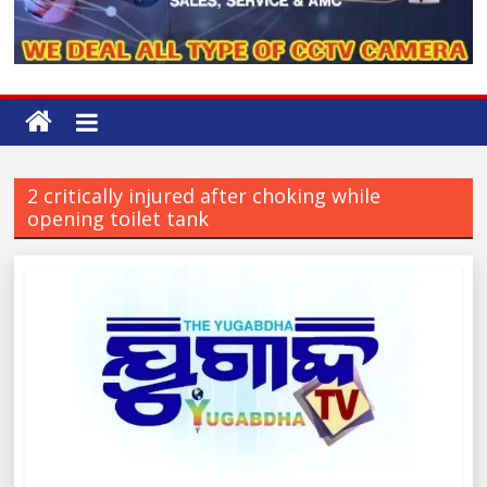
2 critically injured after choking while
opening toilet tank