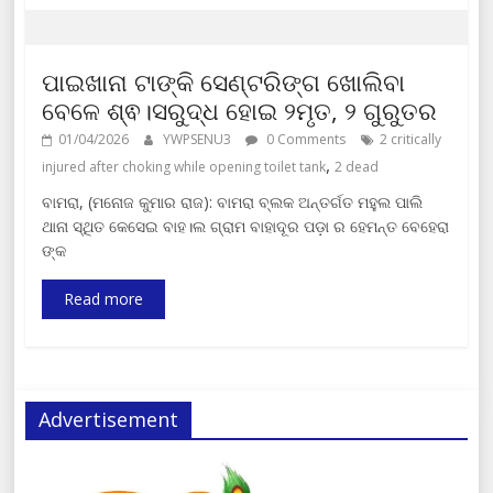
ପାଇଖାନା ଟାଙ୍କି ସେଣ୍ଟରିଙ୍ଗ ଖୋଲିବା
ବେଳେ ଶ୍ଵ।ସରୁଦ୍ଧ ହୋଇ ୨ମୃତ, ୨ ଗୁରୁତର
01/04/2026
YWPSENU3
0 Comments
2 critically
,
injured after choking while opening toilet tank
2 dead
ବାମରା, (ମନୋଜ କୁମାର ରାଜ): ବାମରା ବ୍ଲକ ଅନ୍ତର୍ଗତ ମହୁଲ ପାଲି
ଥାନା ସ୍ଥିତ କେସେଇ ବାହ।ଲ ଗ୍ରାମ ବାହାଦୂର ପଡ଼ା ର ହେମନ୍ତ ବେହେରା
ଙ୍କ
Read more
Advertisement