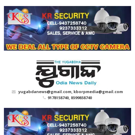
Skip
to
content
yugabdanews@gmail.com, kborpmedia@gmail.com
9178158740, 8599858740