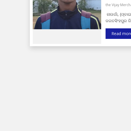
the Vijay Merc
ନାଉଗାଁ, (ଓ୍ବା
ଜଗତସିଂହପୁର ଜ
Read mor