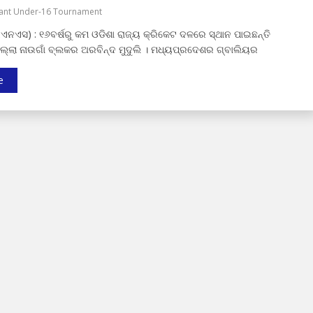
hant Under-16 Tournament
ଇଏନଏସ) : ୧୬ବର୍ଷରୁ କମ ଓଡିଶା ରାଜ୍ୟ କ୍ରିକେଟ ଦଳରେ ସ୍ଥାନ ପାଇଛନ୍ତି
ିଲ୍ଲା ନାଉଗାଁ ବ୍ଲକର ଅରବିନ୍ଦ ମୁଦୁଲି । ମଧ୍ୟପ୍ରଦେଶର ଗ୍ବାଲିୟର
e