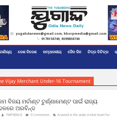
yugabdanews@gmail.com, kborpmedia@gmail.com
9178158740, 8599858740
ବାଣିଜ୍ୟ
ଦେଶ ବିଦେଶ
ସମ୍ପାଦକୀୟ
ଦୈନ ଦିନ
ଚିତ୍ର ବିଚିତ୍ର
କ
 the Vijay Merchant Under-16 Tournament
କମ ବିଜୟ ମର୍ଚାଣ୍ଟ ଟୁର୍ଣ୍ଣାମେଣ୍ଟ ପାଇଁ ରାଜ୍ୟ
 ଦଳରେ ଅରବିନ୍ଦ
YWPSENU3
0 Comments
Aravind in the state cricket team for