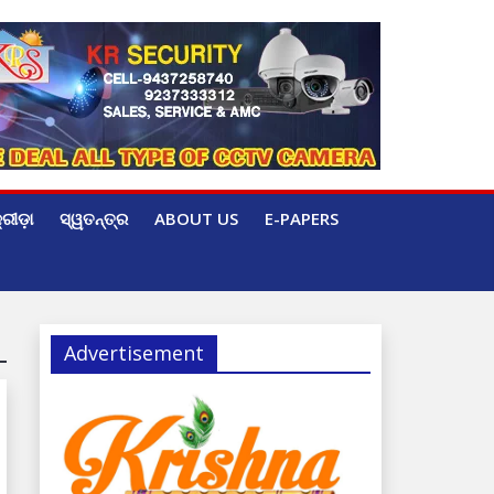
୍ରୀଡ଼ା
ସ୍ୱତନ୍ତ୍ର
ABOUT US
E-PAPERS
Advertisement