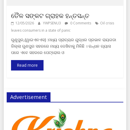
ତୈଳ ସଙ୍କଟ ଗ୍ରାହକ ହନ୍ତସନ୍ତ
12/05/2026
YWPSENU3
0 Comments
Oil crisis
leaves consumers in a state of panic
ଗୁଣୁପୁର,(ୱାଇଏନଏସ) :ମଧ୍ୟ ପ୍ରାଚ୍ୟର ଯୁଦ୍ଧର ପ୍ରଭାବ ରାୟଗଡା
ଜିଲ୍ଲା ଗୁଣପୁର ସହରରେ ମଧ୍ୟ ଦେଖିବାକୁ ମିଳିଛି । ରନ୍ଧନ ଗ୍ୟାସ
ପରେ ଏବେ ସହରରେ ପେଟ୍ରୋଲ ଓ
Read more
Advertisement