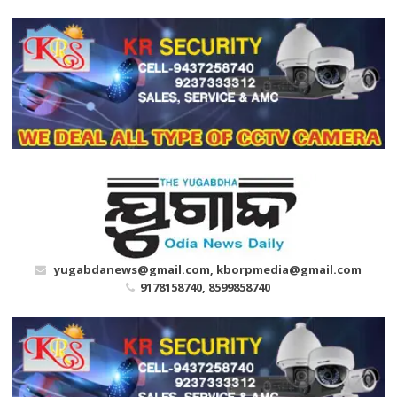
Skip
to
content
yugabdanews@gmail.com, kborpmedia@gmail.com
9178158740, 8599858740