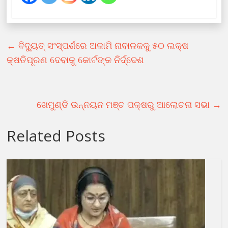
←
ବିଦ୍ୟୁତ୍‌ ସଂସ୍ପର୍ଶରେ ଅକାମି ନାବାଳକକୁ ୫୦ ଲକ୍ଷ
କ୍ଷତିପୂରଣ ଦେବାକୁ କୋର୍ଟଙ୍କ ନିର୍ଦ୍ଦେଶ
ଖେମୁଣ୍ଡି ଉନ୍ନୟନ ମଞ୍ଚ ପକ୍ଷରୁ ଆଲୋଚନା ସଭା
→
Related Posts