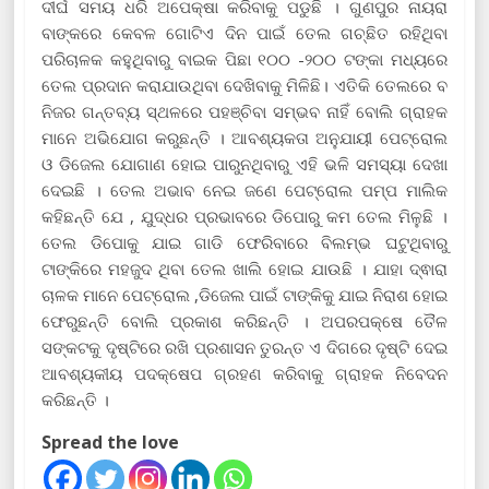
ଦୀର୍ଘ ସମୟ ଧରି ଅପେକ୍ଷା କରିବାକୁ ପଡୁଛି । ଗୁଣପୁର ନାୟରା
ବାଙ୍କରେ କେବଳ ଗୋଟିଏ ଦିନ ପାଇଁ ତେଲ ଗଚ୍ଛିତ ରହିଥିବା
ପରିଚାଳକ କହୁଥିବାରୁ ବାଇକ ପିଛା ୧୦୦ -୨୦୦ ଟଙ୍କା ମଧ୍ୟରେ
ତେଲ ପ୍ରଦାନ କରାଯାଉଥିବା ଦେଖିବାକୁ ମିଳିଛି। ଏତିକି ତେଲରେ ବ
ନିଜର ଗନ୍ତବ୍ୟ ସ୍ଥଳରେ ପହଞ୍ଚିବା ସମ୍ଭବ ନାହିଁ ବୋଲି ଗ୍ରାହକ
ମାନେ ଅଭିଯୋଗ କରୁଛନ୍ତି । ଆବଶ୍ୟକତା ଅନୁଯାୟୀ ପେଟ୍ରୋଲ
ଓ ଡିଜେଲ ଯୋଗାଣ ହୋଇ ପାରୁନଥିବାରୁ ଏହି ଭଳି ସମସ୍ୟା ଦେଖା
ଦେଇଛି । ତେଲ ଅଭାବ ନେଇ ଜଣେ ପେଟ୍ରୋଲ ପମ୍ପ ମାଲିକ
କହିଛନ୍ତି ଯେ , ଯୁଦ୍ଧର ପ୍ରଭାବରେ ଡିପୋରୁ କମ ତେଲ ମିଳୁଛି ।
ତେଲ ଡିପୋକୁ ଯାଇ ଗାଡି ଫେରିବାରେ ବିଲମ୍ଭ ଘଟୁଥିବାରୁ
ଟାଙ୍କିରେ ମହଜୁଦ ଥିବା ତେଲ ଖାଲି ହୋଇ ଯାଉଛି । ଯାହା ଦ୍ଵାରା
ଚାଳକ ମାନେ ପେଟ୍ରୋଲ ,ଡିଜେଲ ପାଇଁ ଟାଙ୍କିକୁ ଯାଇ ନିରାଶ ହୋଇ
ଫେରୁଛନ୍ତି ବୋଲି ପ୍ରକାଶ କରିଛନ୍ତି । ଅପରପକ୍ଷେ ତୈଳ
ସଙ୍କଟକୁ ଦୃଷ୍ଟିରେ ରଖି ପ୍ରଶାସନ ତୁରନ୍ତ ଏ ଦିଗରେ ଦୃଷ୍ଟି ଦେଇ
ଆବଶ୍ୟକୀୟ ପଦକ୍ଷେପ ଗ୍ରହଣ କରିବାକୁ ଗ୍ରାହକ ନିବେଦନ
କରିଛନ୍ତି ।
Spread the love