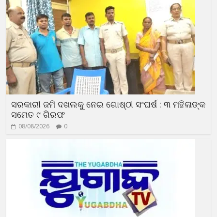
ସରକାରୀ ଜମି ଦଖଲକୁ ନେଇ ଗୋଷ୍ଠୀ ସଂଘର୍ଷ : ୩ ମହିଳାଙ୍କ
ସମେତ ୯ ଗିରଫ
08/08/2026
0