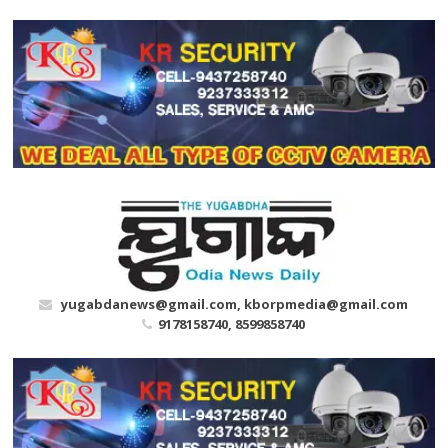
Skip
to
content
yugabdanews@gmail.com, kborpmedia@gmail.com
9178158740, 8599858740