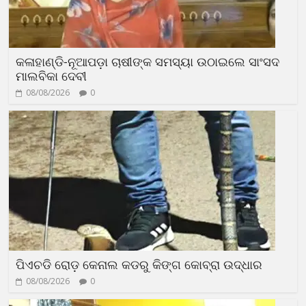
କଳାହାଣ୍ଡି-ନୂଆପଡ଼ା ଚାଷୀଙ୍କ ସମସ୍ୟା ଉଠାଇଲେ ସାଂସଦ
ମାଲବିକା ଦେବୀ
08/08/2026
0
ପିଏଚଡି ରୋଡ଼ କେନାଲ କଡରୁ କିଙ୍ଗ କୋବ୍ରା ଉଦ୍ଧାର
08/08/2026
0