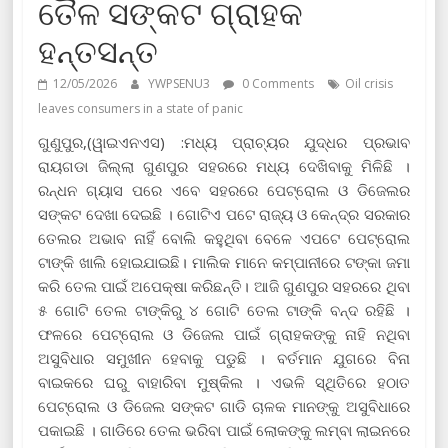
ତୈଳ ସଙ୍କଟ ଗ୍ରାହକ
ହନ୍ତସନ୍ତ
12/05/2026
YWPSENU3
0 Comments
Oil crisis
leaves consumers in a state of panic
ଗୁଣୁପୁର,(ୱାଇଏନଏସ) :ମଧ୍ୟ ପ୍ରାଚ୍ୟର ଯୁଦ୍ଧର ପ୍ରଭାବ
ରାୟଗଡା ଜିଲ୍ଲା ଗୁଣପୁର ସହରରେ ମଧ୍ୟ ଦେଖିବାକୁ ମିଳିଛି ।
ରନ୍ଧନ ଗ୍ୟାସ ପରେ ଏବେ ସହରରେ ପେଟ୍ରୋଲ ଓ ଡିଜେଲର
ସଙ୍କଟ ଦେଖା ଦେଇଛି । ଗୋଟିଏ ପଟେ ରାଜ୍ୟ ଓ କେନ୍ଦ୍ର ସରକାର
ତେଲର ଅଭାବ ନାହିଁ ବୋଲି କହୁଥିବା ବେଳେ ଏପଟେ ପେଟ୍ରୋଲ
ଟାଙ୍କି ଖାଲି ହୋଇଯାଇଛି। ମାଲିକ ମାନେ କମ୍ପାନୀରେ ଟଙ୍କା ଜମା
କରି ତେଲ ପାଇଁ ଅପେକ୍ଷା କରିଛନ୍ତି। ଆଜି ଗୁଣପୁର ସହରରେ ଥିବା
୫ ଗୋଟି ତେଲ ଟାଙ୍କିରୁ ୪ ଗୋଟି ତେଲ ଟାଙ୍କି ବନ୍ଦ ରହିଛି ।
ଫଳରେ ପେଟ୍ରୋଲ ଓ ଡିଜେଲ ପାଇଁ ଗ୍ରାହକଙ୍କୁ ନାହି ନଥିବା
ଅସୁବିଧାର ସମୁଖୀନ ହେବାକୁ ପଡୁଛି । ବର୍ତମାନ ଯୁଗରେ ବିନା
ବାଇକରେ ଘରୁ ବାହାରିବା ମୁଷ୍କିଲ । ଏଭଳି ସ୍ଥିତିରେ ହଠାତ
ପେଟ୍ରୋଲ ଓ ଡିଜେଲ ସଙ୍କଟ ଗାଡି ଚାଳକ ମାନଙ୍କୁ ଅସୁବିଧାରେ
ପକାଇଛି । ଗାଡିରେ ତେଲ ଭରିବା ପାଇଁ ଲୋକଙ୍କୁ ଲମ୍ବା ଲାଇନରେ