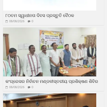
୮୦ତମ ସ୍ୱାଧୀନତା ଦିବସ ପ୍ରସ୍ତୁତି ବୈଠକ
08/08/2026
0
କଂଗ୍ରେସର ନିର୍ବାଚନ ମଣ୍ଡଳୀସ୍ତରୀୟ ପ୍ରଶିକ୍ଷଣ ଶିବିର
08/08/2026
0