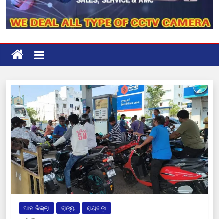
ଆମ ଜିଲ୍ଲା
ରାଜ୍ୟ
ରାୟଗଡ଼ା