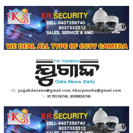
Skip
to
content
yugabdanews@gmail.com, kborpmedia@gmail.com
9178158740, 8599858740