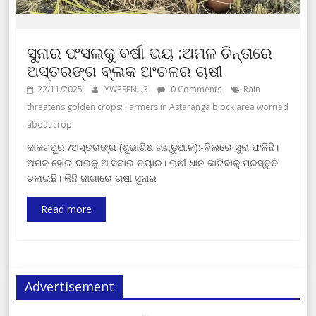
ସୁନାର ଫସଲକୁ ବର୍ଷା ଭୟ :ଅମଳ ଚିନ୍ତାରେ
ଅସ୍ତରଙ୍ଗ ବ୍ଲକ ଅଂଚଳର ଚାଷୀ
22/11/2025
YWPSENU3
0 Comments
Rain
threatens golden crops: Farmers in Astaranga block area worried
about crop
କାକଟପୁର /ଅସ୍ତରଙ୍ଗ (ଶୁଭାଶିଷ ଖଣ୍ଡୁଆଳ):-ବିଲରେ ସୁନା ଫଳିଛି।
ଅମଳ ହୋଇ ଘରକୁ ଆସିବାର ତୟାର। ଚାଷୀ ଧାନ କାଟିବାକୁ ପ୍ରସ୍ତୁତି
ଚଳାଇଛି। କିଛି ଜାଗାରେ ଚାଷୀ ସୁନାର
Read more
Advertisement