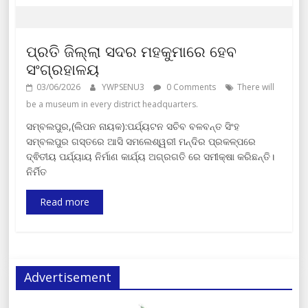
ପ୍ରତି ଜିଲ୍ଲା ସଦର ମହକୁମାରେ ହେବ
ସଂଗ୍ରହାଳୟ
03/06/2026
YWPSENU3
0 Comments
There will
be a museum in every district headquarters.
ସମ୍ବଲପୁର,(ଲିପନ ନାୟକ):ପର୍ଯ୍ୟଟନ ସଚିବ ବଳବନ୍ତ ସିଂହ
ସମ୍ବଲପୁର ଗସ୍ତରେ ଆସି ସମଲେଶ୍ୱରୀ ମନ୍ଦିର ପ୍ରକଳ୍ପରେ
ଦ୍ଵିତୀୟ ପର୍ଯ୍ୟାୟ ନିର୍ମାଣ କାର୍ଯ୍ୟ ଅଗ୍ରଗତି ରେ ସମୀକ୍ଷା କରିଛନ୍ତି।
ନିର୍ମିତ
Read more
Advertisement