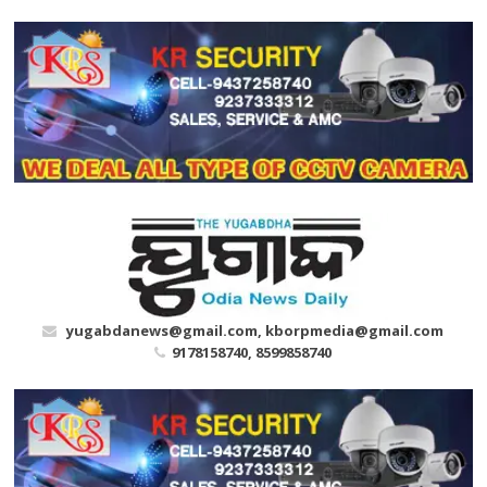
Skip
to
content
yugabdanews@gmail.com, kborpmedia@gmail.com
9178158740, 8599858740