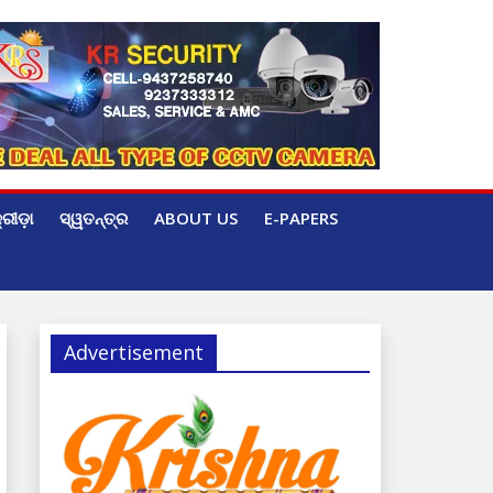
୍ରୀଡ଼ା
ସ୍ୱତନ୍ତ୍ର
ABOUT US
E-PAPERS
Advertisement