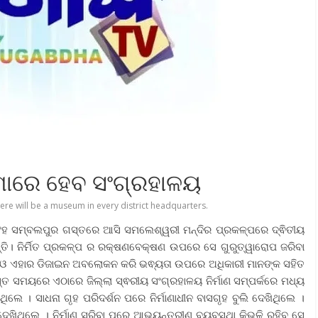
ୁମାରେ ହେବ ସଂଗ୍ରହାଳୟ
ere will be a museum in every district headquarters.
ିଂହ ସମ୍ବଲପୁର ଗସ୍ତରେ ଆସି ସମଲେଶ୍ୱରୀ ମନ୍ଦିର ପ୍ରକଳ୍ପରେ ଦ୍ଵିତୀୟ
ିଛନ୍ତି। ନିର୍ମିତ ପ୍ରକଳ୍ପ ର ରକ୍ଷଣବେକ୍ଷଣ ଉପରେ ସେ ଗୁରୁତ୍ୱାରୋପ ଜରିବା
୍ଭ ଓ ଏହାର ଡିଜାଇନ ଅବଲୋକନ କରି ଭଵ୍ୟତା ଉପରେ ଅଧିକାରୀ ମାନଙ୍କ ସହିତ
ତ ସମୟରେ ଏଠାରେ ଜିଲ୍ଲା ସ୍ଵରୀୟ ସଂଗ୍ରହାଳୟ ନିର୍ମାଣ ସମ୍ପର୍କରେ ମଧ୍ୟ
 । ସାଧନା ଗୃହ ପରିଦର୍ଶନ ପରେ ନିର୍ମାଣାଧୀନ ବାସଗୃହ ବୁଲି ଦେଖିଥିଲେ ।
 ଦେଖିଥିଲେ । ନିର୍ମାଣ ସରିବା ପରେ ଆଭ୍ୟନ୍ତରୀଣ ବ୍ୟବସ୍ଥା କିଭଳି ରହିବ ସେ