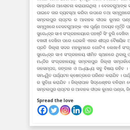
ସମ୍ପର୍କରେ ଆଲୋଚନା କରାଯାଇଥିଲା । ବେଜବରୁଆଙ୍କ ସାହ
ପାଇବେ ତାର ବ୍ୟବସ୍ଥା କରିବା ଉପରେ ତଥା ସମ୍ମୁଖରେ ଲ
ସମ୍ବଲପୁର ଚାପ୍ଟର ର ଆବାହକ ଦୀପକ କୁମାର ପଣ୍ଡା 
ସମ୍ମୁଖରେ ବେଜବରୁଆଙ୍କ ଏକ ପୂର୍ଣ୍ଣ ଅବୟବ ମୂର୍ତ୍ତି ପାଇଁ 
ସୁରେନ୍ଦ୍ର ସାଏ ସଂଗ୍ରହାଳୟରେ ପହଞ୍ଚି ସିଂ ବୁଲି ଦେଖିବ
ବଖରୀ ଦେଖିବା ପରେ ଯେଭଳି ଏହାର ଶୀଘ୍ର ବୈଷୟିକ ଅନ
ପ୍ରତି ଜିଲ୍ଲା ସଦର ମହକୁମାରେ ଗୋଟିଏ ଲେଖାଏଁ ସଂଗ୍ର
ସୁରେନ୍ଦ୍ର ସାଏ ସଂଗ୍ରହାଳୟ ସୀମିତ ସ୍ଥାନରେ ଥିବାରୁ
ମନ୍ଦିର ସଂଗ୍ରହାଳୟକୁ ସମ୍ବଲପୁର ଜିଲ୍ଲା ସମ୍ପର୍
ଜଳସମ୍ପଦ, ଜଙ୍ଗଲ ଓ ଅନ୍ୟାନ୍ୟ ସବୁ ବିଷୟ ରହିବ ।
ସମନ୍ୱିତ ପର୍ଯ୍ୟଟନ କ୍ଷେତ୍ରରେ ପରିଣତ କରାଯିବ । ପର୍ଯ୍
ର ସୁବିଧା କରାଯିବ । ଜିଲ୍ଲାପାଳ ସିଦ୍ଧେଶ୍ଵର ବଳିରା
ସମ୍ବଲପୁର ଚାପ୍ଟର ର ଆବାହକ ଦୀପକ କୁମାର ପଣ୍ଡା, ଜିଲ
Spread the love