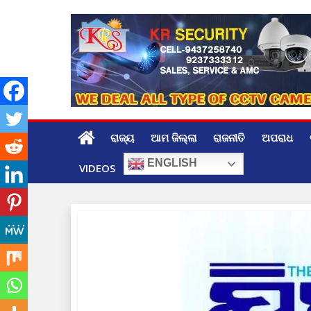
Skip
to
content
ରାଜ୍ୟ
ଆମ ଜିଲ୍ଲା
ରାଜନୀତି
ଅପରାଧ
ENGLISH
VIDEOS