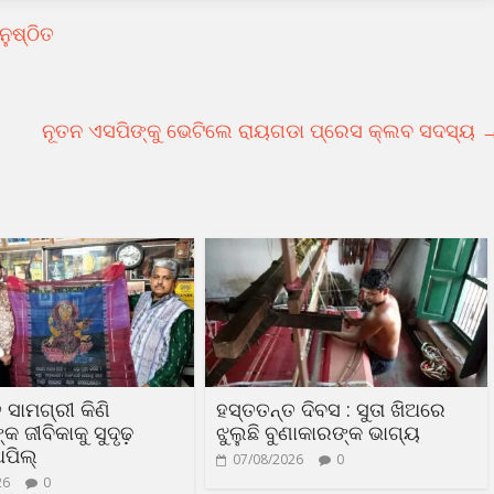
ୁଷ୍ଠିତ
ନୂତନ ଏସପିଙ୍କୁ ଭେଟିଲେ ରାୟଗଡା ପ୍ରେସ କ୍ଲବ ସଦସ୍ୟ
 ସାମଗ୍ରୀ କିଣି
ହସ୍ତତନ୍ତ ଦିବସ : ସୁତା ଖିଅରେ
 ଜୀବିକାକୁ ସୁଦୃଢ଼
ଝୁଲୁଛି ବୁଣାକାରଙ୍କ ଭାଗ୍ୟ
ଅପିଲ୍
07/08/2026
0
26
0