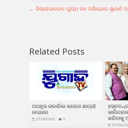
←
ଜିଲ୍ଲାପାଳଙ୍କ ଯୁଗ୍ମ ଜନ ଅଭିଯୋଗ ଶୁଣାଣି ଅନ
Related Posts
ଅପହୃତା ନାବାଳିକା କଲେଜ ଛାତ୍ରୀ
ହସ୍ତତନ୍ତ
ଉଦ୍ଧାର
କାରିଗରଙ୍କ
କରିବାକୁ 
07/08/2026
0
07/08/20