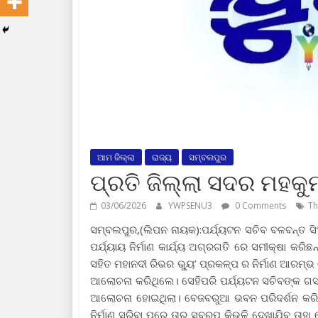
ଆମ ଜିଲ୍ଲା
ରାଜ୍ୟ
ସମ୍ବଲପୁର
ପ୍ରତି ଜିଲ୍ଲା ସଦର ମହକ
03/06/2026
YWPSENU3
0 Comments
Th
ସମ୍ବଲପୁର,(ଲିପନ ନାୟକ):ପର୍ଯ୍ୟଟନ ସଚିବ ବଳବନ୍ତ ସ
ପର୍ଯ୍ୟାୟ ନିର୍ମାଣ କାର୍ଯ୍ୟ ଅଗ୍ରଗତି ରେ ସମୀକ୍ଷା କର
ସହିତ ମହାନଦୀ ରିଭର ଭ୍ୟୁ’ ପ୍ରକଳ୍ପ ର ନିର୍ମାଣ ଆରମ
ଆଲୋଚନା କରିଥିଲେ। ସେହିପରି ପର୍ଯ୍ୟଟନ ସଚିବଙ୍କ ଗସ୍
ଆଲୋଚନା ହୋଇଥିଲା। ବେଜବରୁଆ ଭବନ ପରିଦର୍ଶନ କରିଥିଲେ
ନିର୍ମାଣ ସରିବା ପରେ ତାର ସ୍ବରୂପ କିଭଳି ଦେଖାଯିବ ତାହା