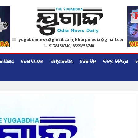
yugabdanews@gmail.com, kborpmedia@gmail.com
9178158740, 8599858740
ବାଣିଜ୍ୟ
ଦେଶ ବିଦେଶ
ସମ୍ପାଦକୀୟ
ଦୈନ ଦିନ
ଚିତ୍ର ବିଚିତ୍ର
କ