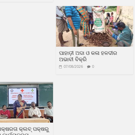
ପାହାଡ଼ୀ ଅଦା ଓ କଳା ହଳଦୀର
ଅଭାବୀ ବିକ୍ରି
07/08/2026
0
ସାକ୍ଷରତା କ୍ଲବ୍ ପକ୍ଷରୁ
କାର୍ଯ୍ୟକ୍ରମ