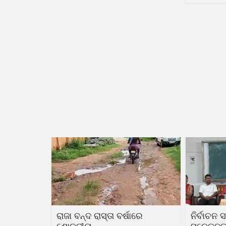
ରାଜା ବନ୍ଦ ରାସ୍ତା ବର୍ଷାରେ
ନିର୍ବାଚନ 
ଶୋଚନୀୟ
ସଚେତନତା 