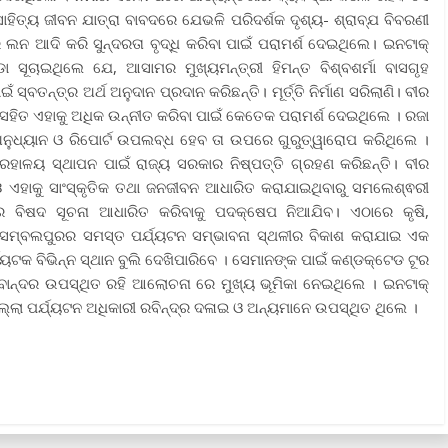
ିତ୍ୟ ଜୀବନ ଯାତ୍ରା ବାବଦରେ ଯେଭଳି ପରିଦର୍ଶକ ଦୃଶ୍ୟ- ଶ୍ରାବ୍ଯ ବିବରଣୀ
ନ ଆଦି କରି ସୁନ୍ଦରତା ବୃଦ୍ଧି କରିବା ପାଇଁ ପରାମର୍ଶ ଦେଇଥିଲେ। ଇନଟାକ୍
ସୂଚାଇଥିଲେ ଯେ, ଆସାମର ମୁଖ୍ୟମନ୍ତ୍ରୀ ହିମନ୍ତ ବିଶ୍ବଶର୍ମା ବାସଗୃହ
ସ୍ବତନ୍ତ୍ର ଅର୍ଥ ଅନୁଦାନ ପ୍ରଦାନ କରିଛନ୍ତି। ମୂର୍ତ୍ତି ନିର୍ମାଣ ସରିଲାଣି। ବୀର
ା ସହିତ ଏହାକୁ ଅଧିକ ଉନ୍ନୀତ କରିବା ପାଇଁ କେତେକ ପରାମର୍ଶ ଦେଇଥିଲେ । ରଜା
ୁଧ୍ୟାନ ଓ ରିପୋର୍ଟ ଉପଲବ୍ଧ ହେବ ତା ଉପରେ ଗୁରୁତ୍ୱାରୋପ କରିଥିଲେ ।
ହାଳୟ ସ୍ଥାପନ‌ ପାଇଁ ରାଜ୍ୟ ସରକାର ନିଷ୍ପତ୍ତି ଗ୍ରହଣ କରିଛନ୍ତି।‌ ବୀର
 ଓ ଏହାକୁ ସାଂସ୍କୃତିକ ତଥା ଜନଜୀବନ ଆଧାରିତ କରାଯାଇଥିବାରୁ ସମଲେଶ୍ଵରୀ
କରେ ବିଷଦ ସୂଚନା ଆଧାରିତ କରିବାକୁ ପଦକ୍ଷେପ ନିଆଯିବ। ଏଠାରେ କୃଷି,
 ସମ୍ବଲପୁରର ସମସ୍ତ ପର୍ଯ୍ୟଟନ ସମ୍ଭାବନା ସ୍ଥଳୀର ବିକାଶ କରାଯାଇ ଏକ
ୟଟକ ବିଭିନ୍ନ ସ୍ଥାନ ବୁଲି ଦେଖିପାରିବେ । ସେମାନଙ୍କ ପାଇଁ କଣ୍ଡକ୍ଟେଡ ଟୂର
ମ ବୋନ୍ଦର ଉପସ୍ଥିତ ରହି ଆଲୋଚନା ରେ ମୁଖ୍ୟ ଭୂମିକା ନେଇଥିଲେ । ଇନଟାକ୍
୍ଲା ପର୍ଯ୍ୟଟନ ଅଧିକାରୀ ରବିନ୍ଦ୍ର ଦଳାଇ ଓ ଅନ୍ୟମାନେ ଉପସ୍ଥିତ ଥିଲେ ।