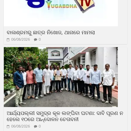
ବାଳାଶ୍ରମରୁ ଛାତ୍ର ନିଖୋଜ, ଥାନାରେ ମାମଲା
06/08/2026
0
ଆର୍ଯ୍ୟପଲ୍ଲୀ ସମୁଦ୍ର କୂଳ ଲଙ୍ଘିବା ଘଟଣା: ଦାବି ପୂରଣ ନ
ହେଲେ ୧୦ରେ ଆନ୍ଦୋଳନ ଚେତାବନୀ
06/08/2026
0