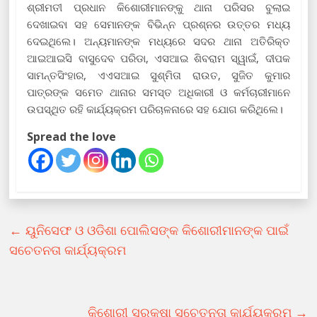
ଶ୍ରୀମତୀ ପ୍ରଧାନ କିଶୋରୀମାନଙ୍କୁ ଥାନା ପରିସର ବୁଲାଇ
ଦେଖାଇବା ସହ ସେମାନଙ୍କ ବିଭିନ୍ନ ପ୍ରଶ୍ନର ଉତ୍ତର ମଧ୍ୟ
ଦେଇଥିଲେ। ଅନ୍ୟମାନଙ୍କ ମଧ୍ୟରେ ସଦର ଥାନା ଅତିରିକ୍ତ
ଆଇଆଇସି ବାସୁଦେବ ପରିଡା, ଏସଆଇ ଶିବରାମ ସ୍ୱାଇଁ, ଦୀପକ
ସାମନ୍ତସିଂହାର, ଏଏସଆଇ ସୁଶ୍ମିତା ରାଉତ, ସୁଜିତ କୁମାର
ପାତ୍ରଙ୍କ ସମେତ ଥାନାର ସମସ୍ତ ଅଧିକାରୀ ଓ କର୍ମଚାରୀମାନେ
ଉପସ୍ଥିତ ରହି କାର୍ଯ୍ୟକ୍ରମ ପରିଚାଳନାରେ ସହ ଯୋଗ କରିଥିଲେ।
Spread the love
←
ୟୁନିସେଫ ଓ ଓଡିଶା ପୋଲିସଙ୍କ କିଶୋରୀମାନଙ୍କ ପାଇଁ
ସଚେତନତା କାର୍ଯ୍ୟକ୍ରମ
କିଶୋରୀ ସୁରକ୍ଷା ସଚେତନତା କାର୍ଯ୍ୟକ୍ରମ
→