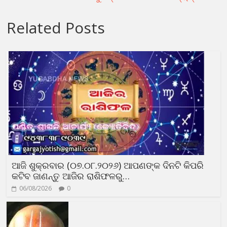
Related Posts
ଆଜି ଶୁକ୍ରବାର (୦୭.୦୮.୨୦୨୬) ଆପଣଙ୍କ ଦିନଟି କିପରି
କଟିବ ଜାଣନ୍ତୁ ଆଜିର ରାଶିଫଳରୁ…
06/08/2026
0