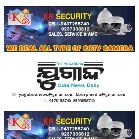
Skip
to
content
yugabdanews@gmail.com, kborpmedia@gmail.com
9178158740, 8599858740