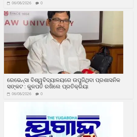
06/08/2026
0
ରେଭେନ୍ସା ବିଶ୍ୱବିଦ୍ୟାଳୟରେ ଉପୁଜିଥିବା ପ୍ରଶାସନିକ
ସଙ୍କଟ : କୁଳପତି ରଖିଲେ ପ୍ରତିକ୍ରିୟା
06/08/2026
0