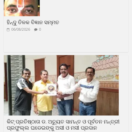
ହିନ୍ଦୁ ତିଳକ ବିଜ୍ଞାନ ସମ୍ମତ
06/08/2026
0
କିଟ୍ ପ୍ରତିଷ୍ଠାତା ଡ. ଅଚ୍ୟୁତ ସାମନ୍ତ ଓ ପୂର୍ବତନ ମନ୍ତ୍ରୀ
ପ୍ରଫୁଲ୍ଲ ଘଡେଇଙ୍କୁ ଅସୀ ଓ ମସୀ ପ୍ରଦାନ