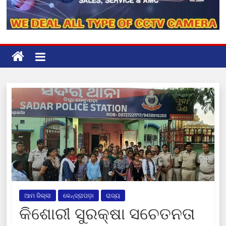
ଆମ ଜିଲ୍ଲା
କେନ୍ଦ୍ରାପଡ଼ା
ରାଜ୍ୟ
କିଶୋରୀ ସୁରକ୍ଷା ସଚେତନତା