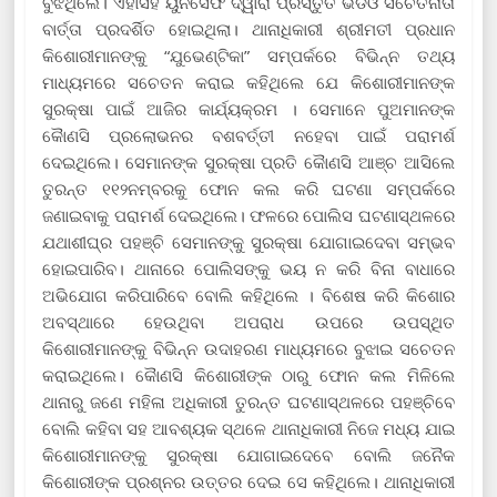
ବୁଝିଥିଲେ। ଏହାସହ ୟୁନିସେଫ ଦ୍ୱାରା ପ୍ରସ୍ତୁତ ଭିଡିଓ ସଚେତନାତା
ବାର୍ତ୍ତା ପ୍ରଦର୍ଶିତ ହୋଇଥିଲା। ଥାନାଧିକାରୀ ଶ୍ରୀମତୀ ପ୍ରଧାନ
କିଶୋରୀମାନଙ୍କୁ “ଯୁଭେଣ୍ଟିକା” ସମ୍ପର୍କରେ ବିଭିନ୍ନ ତଥ୍ୟ
ମାଧ୍ୟମରେ ସଚେତନ କରାଇ କହିଥିଲେ ଯେ କିଶୋରୀମାନଙ୍କ
ସୁରକ୍ଷା ପାଇଁ ଆଜିର କାର୍ଯ୍ୟକ୍ରମ । ସେମାନେ ପୁଅମାନଙ୍କ
କୈାଣସି ପ୍ରଲୋଭନର ବଶବର୍ତ୍ତୀ ନହେବା ପାଇଁ ପରାମର୍ଶ
ଦେଇଥିଲେ। ସେମାନଙ୍କ ସୁରକ୍ଷା ପ୍ରତି କୈାଣସି ଆଞ୍ଚ ଆସିଲେ
ତୁରନ୍ତ ୧୧୨ନମ୍ବରକୁ ଫୋନ କଲ କରି ଘଟଣା ସମ୍ପର୍କରେ
ଜଣାଇବାକୁ ପରାମର୍ଶ ଦେଇଥିଲେ। ଫଳରେ ପୋଲିସ ଘଟଣାସ୍ଥଳରେ
ଯଥାଶୀଘ୍ର ପହଞ୍ଚି ସେମାନଙ୍କୁ ସୁରକ୍ଷା ଯୋଗାଇଦେବା ସମ୍ଭବ
ହୋଇପାରିବ। ଥାନାରେ ପୋଲିସଙ୍କୁ ଭୟ ନ କରି ବିନା ବାଧାରେ
ଅଭିଯୋଗ କରିପାରିବେ ବୋଲି କହିଥିଲେ । ବିଶେଷ କରି କିଶୋର
ଅବସ୍ଥାରେ ହେଉଥିବା ଅପରାଧ ଉପରେ ଉପସ୍ଥିତ
କିଶୋରୀମାନଙ୍କୁ ବିଭିନ୍ନ ଉଦାହରଣ ମାଧ୍ୟମରେ ବୁଝାଇ ସଚେତନ
କରାଇଥିଲେ। କୈାଣସି କିଶୋରୀଙ୍କ ଠାରୁ ଫୋନ କଲ ମିଳିଲେ
ଥାନାରୁ ଜଣେ ମହିଳା ଅଧିକାରୀ ତୁରନ୍ତ ଘଟଣାସ୍ଥଳରେ ପହଞ୍ଚିବେ
ବୋଲି କହିବା ସହ ଆବଶ୍ୟକ ସ୍ଥଳେ ଥାନାଧିକାରୀ ନିଜେ ମଧ୍ୟ ଯାଇ
କିଶୋରୀମାନଙ୍କୁ ସୁରକ୍ଷା ଯୋଗାଇଦେବେ ବୋଲି ଜନୈକ
କିଶୋରୀଙ୍କ ପ୍ରଶ୍ନର ଉତ୍ତର ଦେଇ ସେ କହିଥିଲେ। ଥାନାଧିକାରୀ