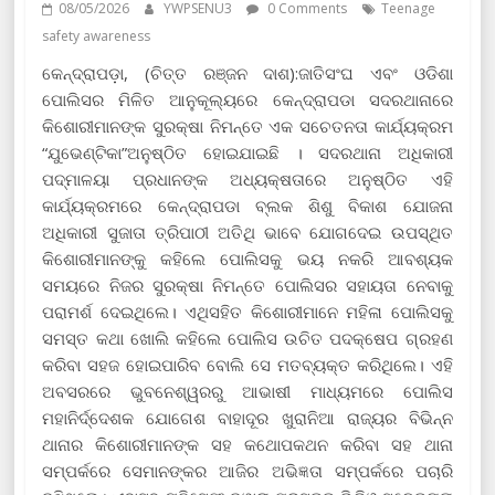
08/05/2026
YWPSENU3
0 Comments
Teenage
safety awareness
କେନ୍ଦ୍ରାପଡ଼ା, (ଚିତ୍ତ ରଞ୍ଜନ ଦାଶ):ଜାତିସଂଘ ଏବଂ ଓଡିଶା
ପୋଲିସର ମିଳିତ ଆନୁକୂଲ୍ୟରେ କେନ୍ଦ୍ରାପଡା ସଦରଥାନାରେ
କିଶୋରୀମାନଙ୍କ ସୁରକ୍ଷା ନିମନ୍ତେ ଏକ ସଚେତନତା କାର୍ଯ୍ୟକ୍ରମ
“ଯୁଭେଣ୍ଟିକା”ଅନୁଷ୍ଠିତ ହୋଇଯାଇଛି । ସଦରଥାନା ଅଧିକାରୀ
ପଦ୍ମାଳୟା ପ୍ରଧାନଙ୍କ ଅଧ୍ୟକ୍ଷତାରେ ଅନୁଷ୍ଠିତ ଏହି
କାର୍ଯ୍ୟକ୍ରମରେ କେନ୍ଦ୍ରାପଡା ବ୍ଲକ ଶିଶୁ ବିକାଶ ଯୋଜନା
ଅଧିକାରୀ ସୁଜାତା ତ୍ରିପାଠୀ ଅତିଥି ଭାବେ ଯୋଗଦେଇ ଉପସ୍ଥିତ
କିଶୋରୀମାନଙ୍କୁ କହିଲେ ପୋଲିସକୁ ଭୟ ନକରି ଆବଶ୍ୟକ
ସମୟରେ ନିଜର ସୁରକ୍ଷା ନିମନ୍ତେ ପୋଲିସର ସହାୟତା ନେବାକୁ
ପରାମର୍ଶ ଦେଇଥିଲେ। ଏଥିସହିତ କିଶୋରୀମାନେ ମହିଳା ପୋଲିସକୁ
ସମସ୍ତ କଥା ଖୋଲି କହିଲେ ପୋଲିସ ଉଚିତ ପଦକ୍ଷେପ ଗ୍ରହଣ
କରିବା ସହଜ ହୋଇପାରିବ ବୋଲି ସେ ମତବ୍ୟକ୍ତ କରିଥିଲେ। ଏହି
ଅବସରରେ ଭୁବନେଶ୍ୱରରୁ ଆଭାଷୀ ମାଧ୍ୟମରେ ପୋଲିସ
ମହାନିର୍ଦ୍ଦେଶକ ଯୋଗେଶ ବାହାଦୂର ଖୁରାନିଆ ରାଜ୍ୟର ବିଭିନ୍ନ
ଥାନାର କିଶୋରୀମାନଙ୍କ ସହ କଥୋପକଥନ କରିବା ସହ ଥାନା
ସମ୍ପର୍କରେ ସେମାନଙ୍କର ଆଜିର ଅଭିଜ୍ଞତା ସମ୍ପର୍କରେ ପଚାରି