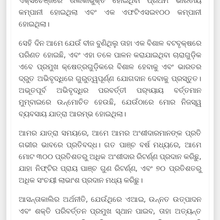
ଏକ୍ସଚେଞ୍ଜରେ ତାଲିକାଭୁକ୍ତ ହୋଇଥିବା ପ୍ରଥମ ଭାରତୀୟ
କମ୍ପାନୀ ହୋଇଥିଲା ଏବଂ ଏକ ଏଫଟିଏସଇ୧୦୦ କମ୍ପାନୀ
ହୋଇଥିଲା।
ସେହି ଦିନ ଆମେ ଯେଉଁ ବୀଜ ବୁଣିଥିଲୁ ତାହା ଏକ ବିଶାଳ ବଟବୃକ୍ଷରେ
ପରିଣତ ହୋଇଛି, ଏବଂ ଏହା ତଳେ ପାଳନ କରାଯାଇଥିବା ଚାରାଗୁଡ଼ିକ
ଏବେ ପ୍ରମୁଖ କ୍ଷେତ୍ରଗୁଡ଼ିକରେ ବିଶାଳ ହେବାକୁ ଏବଂ ଭାରତର
ଦ୍ରୁତ ଅଭିବୃଦ୍ଧିରେ ଗୁରୁତ୍ୱପୂର୍ଣ୍ଣ ଯୋଗଦାନ ଦେବାକୁ ପ୍ରସ୍ତୁତ।
ଅଭୂତପୂର୍ବ ଅଭିବୃଦ୍ଧିର ପରବର୍ତ୍ତୀ ପର‌୍ୟ୍ୟାୟ ବର୍ତ୍ତମାନ
ମୁମ୍ବାଇରେ ଉନ୍ମୋଚିତ ହେଉଛି, ଯେଉଁଠାରେ ମୋର ନିଜସ୍ୱ
ବ୍ୟବସାୟ ଯାତ୍ରା ଆରମ୍ଭ ହୋଇଥିଲା।
ଆମର ଯାତ୍ରା ସମୟରେ, ଆମେ ଆମର ଅଂଶୀଦାରମାନଙ୍କ ପ୍ରତି
ଗଭୀର ଭାବରେ ପ୍ରତିବଦ୍ଧ। ଗତ ପାଞ୍ଚ ବର୍ଷ ମଧ୍ୟରେ, ଆମେ
ମୋଟ ୩୦୦ ପ୍ରତିଶତରୁ ଅଧିକ ଅଂଶୀଦାର ରିଟର୍ଣ୍ଣ ପ୍ରଦାନ କରିଛୁ,
ଯାହା ନିଫ୍ଟିର ପ୍ରାୟ ପାଞ୍ଚ ଗୁଣ ରିଟର୍ଣ୍ଣ, ଏବଂ ୭୦ ପ୍ରତିଶତରୁ
ଅଧିକ ସଂଚୟୀ ଲାଭାଂଶ ପ୍ରଦାନ ମଧ୍ୟ କରିଛୁ।
ଆସନ୍ତାକାଲିର ଅର୍ଥନୀତି, ଯେଉଁଥିରେ ଏଆଇ, ଉନ୍ନତ ଉତ୍ପାଦନ
ଏବଂ ଶକ୍ତି ପରିବର୍ତ୍ତନ ପ୍ରମୁଖ ସ୍ଥାନ ପାଇବ, ତାହା ଅତ୍ୟନ୍ତ