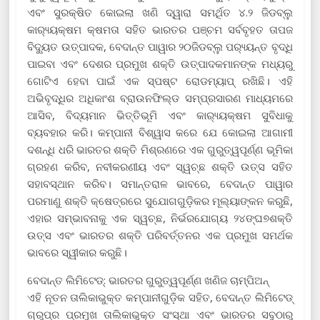
ଏବଂ ସୁରକ୍ଷିତ କୋଇଲା ଖଣି ଦ୍ୱାରା ସମର୍ଥିତ ୪.୨ ଜିଡବ୍ଲୁ
କାର‌୍ୟ୍ୟକ୍ଷମ କ୍ଷମତା ସହିତ ଭାରତର ପଞ୍ଚମ ସର୍ବବୃହତ ତାପଜ
ବିଦ୍ୟୁତ ଉତ୍ପାଦକ, ବେଦାନ୍ତ ପାୱାର ୨୦ଜିଡବ୍ଲୁ ପର‌୍ୟ୍ୟନ୍ତ ବୃଦ୍ଧି
ପାଇବା ଏବଂ ଦେଶର ପ୍ରମୁଖ ଶକ୍ତି ଉତ୍ପାଦକମାନଙ୍କ ମଧ୍ୟରୁ
ଗୋଟିଏ ହେବା ପାଇଁ ଏକ ସ୍ପଷ୍ଟ ରୋଡମ୍ୟାପ୍ ରଖିଛି। ଏହି
ଅଭିବୃଦ୍ଧିର ଅଧିକାଂଶ ବ୍ରାଉନଫିଲ୍ଡ ସମ୍ପ୍ରସାରଣ ମାଧ୍ୟମରେ
ଆସିବ, ବିଦ୍ୟମାନ ଭିତ୍ତିଭୂମି ଏବଂ କାର‌୍ୟ୍ୟକ୍ଷମ ସୁବିଧାକୁ
ବ୍ୟବହାର କରି। କମ୍ପାନୀ ବିଶ୍ୱାସ କରେ ଯେ କୋଇଲା ଆଗାମୀ
ଦଶନ୍ଧି ଧରି ଭାରତର ଶକ୍ତି ମିଶ୍ରଣରେ ଏକ ଗୁରୁତ୍ୱପୂର୍ଣ୍ଣ ଭୂମିକା
ଗ୍ରହଣ କରିବ, ନବୀକରଣୀୟ ଏବଂ ସ୍ୱଚ୍ଛ ଶକ୍ତି ଉତ୍ସ ସହିତ
ସହାବସ୍ଥାନ କରିବ। ସମାନ୍ତରାଳ ଭାବରେ, ବେଦାନ୍ତ ପାୱାର
ପରମାଣୁ ଶକ୍ତି କ୍ଷେତ୍ରରେ ସୁଯୋଗଗୁଡ଼ିକର ମୂଲ୍ୟାଙ୍କନ କରୁଛି,
ଏହାର ସମ୍ଭାବନାକୁ ଏକ ସ୍ୱଚ୍ଛ, ନିର୍ଭରଯୋଗ୍ୟ ୨୪ଙ୍ଘ୭ଶକ୍ତି
ଉତ୍ସ ଏବଂ ଭାରତର ଶକ୍ତି ପରିବର୍ତ୍ତନର ଏକ ପ୍ରମୁଖ ସମର୍ଥକ
ଭାବରେ ସ୍ୱୀକାର କରୁଛି।
ବେଦାନ୍ତ ଲିମିଟେଡ୍: ଭାରତର ଗୁରୁତ୍ୱପୂର୍ଣ୍ଣ ଖଣିଜ ଚାମ୍ପିଅନ୍
ଏହି ନୂତନ ତାଲିକାଭୁକ୍ତ କମ୍ପାନୀଗୁଡ଼ିକ ସହିତ, ବେଦାନ୍ତ ଲିମିଟେଡ୍
ଗ୍ରୁପ୍ର ପ୍ରମୁଖ ତାଲିକାଭୁକ୍ତ ସଂସ୍ଥା ଏବଂ ଭାରତର ସବୁଠାରୁ