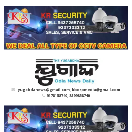
Skip
to
content
yugabdanews@gmail.com, kborpmedia@gmail.com
9178158740, 8599858740