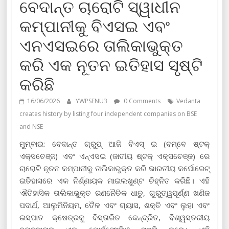
ବେଦାନ୍ତ ଚାରୋଟି ସ୍ୱାଧୀନ
କମ୍ପାନୀକୁ ବିଏସଇ ଏବଂ
ଏନଏସଇରେ ତାଲିକାଭୁକ୍ତ
କରି ଏକ ନୂତନ ଇତିହାସ ସୃଷ୍ଟି
କରିଛି
16/06/2026
YWPSENU3
0 Comments
Vedanta
creates history by listing four independent companies on BSE
and NSE
ମୁମ୍ବାଇ: ବେଦାନ୍ତ ଗ୍ରୁପ୍ ଆଜି ବିଏସ୍ ଇ (ବମ୍ବେ ଷ୍ଟକ୍
ଏକ୍ସଚେଞ୍ଜ) ଏବଂ ଏନ୍ଏସଇ (ଜାତୀୟ ଷ୍ଟକ୍ ଏକ୍ସଚେଞ୍ଜ) ରେ
ଚାରୋଟି ନୂତନ କମ୍ପାନୀକୁ ତାଲିକାଭୁକ୍ତ କରି ଭାରତୀୟ କର୍ପୋରେଟ୍
ଇତିହାସରେ ଏକ ନିର୍ଣ୍ଣାୟକ ମାଇଲଖୁଣ୍ଟ ଚିହ୍ନିତ କରିଛି। ଏହି
ଐତିହାସିକ ତାଲିକାଭୁକ୍ତ ରଣନୈତିକ ଧାତୁ, ଗୁରୁତ୍ୱପୂର୍ଣ୍ଣ ଖଣିଜ
ପଦାର୍ଥ, ଆଲୁମିନିୟମ, ତୈଳ ଏବଂ ଗ୍ୟାସ, ଶକ୍ତି ଏବଂ ଲୁହା ଏବଂ
ଇସ୍ପାତ କ୍ଷେତ୍ରକୁ ବିସ୍ତାରିତ କେନ୍ଦ୍ରିତ, ବିଶ୍ୱସ୍ତରୀୟ