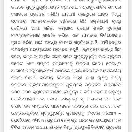
ଭାବରେ ଗୁରୁତ୍ୱପୂର୍ଣ୍ଣ ଶକ୍ତି ବ୍ୟବସାୟ ମଧ୍ୟରୁ ଗୋଟିଏ ଭାବରେ
ବଜାରରେ ପ୍ରବେଶ କରିଛି। ଆଗାମୀ ଦଶନ୍ଧିରେ ଭାରତ ବିଶ୍ୱ
ସ୍ତରରେ ହାଇଡ୍ରୋକାର୍ବନ ଚାହିଦାରେ କିଛି ଶକ୍ତିଶାଳୀ ବୃଦ୍ଧି
ଦେଖିବାର ଆଶା ସହିତ, କମ୍ପାନୀ ଦେଶର ଶକ୍ତି ସୁରକ୍ଷା
ମହତ୍ବାକାଂକ୍ଷାକୁ ସମର୍ଥନ କରିବା ଏବଂ ଆମଦାନୀ ନିର୍ଭରଶୀଳତା
ହ୍ରାସ କରିବା ପାଇଁ ଅନନ୍ୟ ଭାବରେ ସ୍ଥିତିରେ ଅଛି। ଅଭିବୃଦ୍ଧିର
ପରବର୍ତ୍ତୀ ପର‌୍ୟ୍ୟାୟରେ ପ୍ରବେଶ କରୁଛି। ଋଣମୁକ୍ତ ବାଲାନ୍ସ ସିଟ୍
ସହିତ, କମ୍ପାନୀ ଆର୍ଥିକ ଶକ୍ତି ସହିତ ଗୁରୁତ୍ୱପୂର୍ଣ୍ଣ କାର‌୍ୟ୍ୟକ୍ଷମ
ସ୍କେଲ ଏବଂ ସମ୍ବଳ ସମ୍ଭାବନାକୁ ମିଶ୍ରଣ କରେ। ବେଦାନ୍ତ
ଆଗାମୀ ତିନିରୁ ପାଞ୍ଚ ବର୍ଷ ମଧ୍ୟରେ ପ୍ରାୟ ୫ବିଲିୟନ ଆମେରିକୀୟ
ଡଲାର ନିବେଶ କରିବାକୁ ଯୋଜନା କରୁଛି ଯାହା ଦ୍ୱାରା ବିଶ୍ୱ
ସ୍ତରରେ ପ୍ରତିଯୋଗିତାମୂଳକ ମୂଲ୍ୟରେ ପ୍ରତିଦିନ ଉତ୍ପାଦନ
୫୦୦,୦୦୦ ବ୍ୟାରେଲ ପର‌୍ୟ୍ୟନ୍ତ ବୃଦ୍ଧି ପାଇବ। ଏହାର ଅଭିବୃଦ୍ଧି
ପୋର୍ଟଫୋଲିଓ କଡ଼ା ତେଲ, ସେଲ୍ ଗ୍ୟାସ୍, ଅଗଭୀର ଜଳ ଏବଂ
ଗଭୀର ଜଳ ସମ୍ପତ୍ତି, ସାଟେଲାଇଟ୍ କ୍ଷେତ୍ର ସହିତ ଆସାମ ଏବଂ
ଉତ୍ତର-ପୂର୍ବରେ ଗୁରୁତ୍ୱପୂର୍ଣ୍ଣ କ୍ଷେତ୍ରକୁ ବିସ୍ତାର କରିଥାଏ –
ଯେଉଁଠାରେ ଏସିଆର ପ୍ରଥମ ତୈଳ କୂପ ଖନନ କରାଯାଇଥିଲା। ଏକ
ବିବିଧ ସମ୍ବଳ ଆଧାର, ଉନ୍ନତ ବିଶ୍ୱ ପ୍ରଯୁକ୍ତିବିଦ୍ୟାର ପ୍ରବେଶ