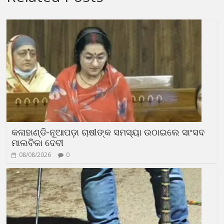
କଳାହାଣ୍ଡି-ନୂଆପଡ଼ା ଚାଷୀଙ୍କ ସମସ୍ୟା ଉଠାଇଲେ ସାଂସଦ
ମାଲବିକା ଦେବୀ
08/08/2026
0