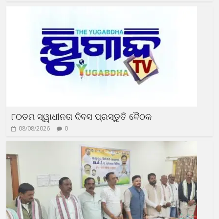
୮୦ତମ ସ୍ୱାଧୀନତା ଦିବସ ପ୍ରସ୍ତୁତି ବୈଠକ
08/08/2026
0