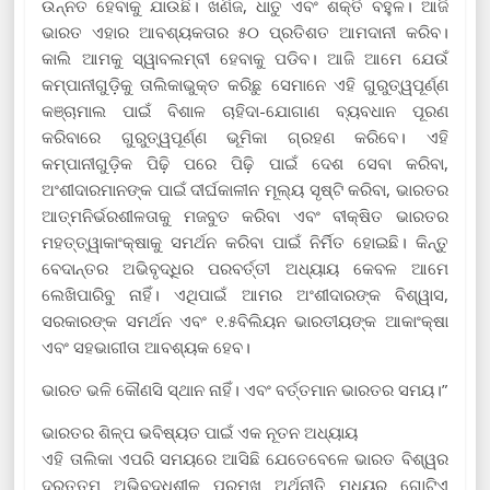
ଉନ୍ନତ ହେବାକୁ ଯାଉଛି। ଖଣିଜ, ଧାତୁ ଏବଂ ଶକ୍ତି ବହୁଳ। ଆଜି
ଭାରତ ଏହାର ଆବଶ୍ୟକତାର ୫୦ ପ୍ରତିଶତ ଆମଦାନୀ କରିବ।
କାଲି ଆମକୁ ସ୍ୱାବଲମ୍ବୀ ହେବାକୁ ପଡିବ। ଆଜି ଆମେ ଯେଉଁ
କମ୍ପାନୀଗୁଡ଼ିକୁ ତାଲିକାଭୁକ୍ତ କରିଛୁ ସେମାନେ ଏହି ଗୁରୁତ୍ୱପୂର୍ଣ୍ଣ
କଞ୍ଚାମାଲ ପାଇଁ ବିଶାଳ ଚାହିଦା-ଯୋଗାଣ ବ୍ୟବଧାନ ପୂରଣ
କରିବାରେ ଗୁରୁତ୍ୱପୂର୍ଣ୍ଣ ଭୂମିକା ଗ୍ରହଣ କରିବେ। ଏହି
କମ୍ପାନୀଗୁଡ଼ିକ ପିଢ଼ି ପରେ ପିଢ଼ି ପାଇଁ ଦେଶ ସେବା କରିବା,
ଅଂଶୀଦାରମାନଙ୍କ ପାଇଁ ଦୀର୍ଘକାଳୀନ ମୂଲ୍ୟ ସୃଷ୍ଟି କରିବା, ଭାରତର
ଆତ୍ମନିର୍ଭରଶୀଳତାକୁ ମଜବୁତ କରିବା ଏବଂ ବୀକ୍ଷିତ ଭାରତର
ମହତ୍ତ୍ୱାକାଂକ୍ଷାକୁ ସମର୍ଥନ କରିବା ପାଇଁ ନିର୍ମିତ ହୋଇଛି। କିନ୍ତୁ
ବେଦାନ୍ତର ଅଭିବୃଦ୍ଧିର ପରବର୍ତ୍ତୀ ଅଧ୍ୟାୟ କେବଳ ଆମେ
ଲେଖିପାରିବୁ ନାହିଁ। ଏଥିପାଇଁ ଆମର ଅଂଶୀଦାରଙ୍କ ବିଶ୍ୱାସ,
ସରକାରଙ୍କ ସମର୍ଥନ ଏବଂ ୧.୫ବିଲିୟନ ଭାରତୀୟଙ୍କ ଆକାଂକ୍ଷା
ଏବଂ ସହଭାଗୀତା ଆବଶ୍ୟକ ହେବ।
ଭାରତ ଭଳି କୌଣସି ସ୍ଥାନ ନାହିଁ। ଏବଂ ବର୍ତ୍ତମାନ ଭାରତର ସମୟ।”
ଭାରତର ଶିଳ୍ପ ଭବିଷ୍ୟତ ପାଇଁ ଏକ ନୂତନ ଅଧ୍ୟାୟ
ଏହି ତାଲିକା ଏପରି ସମୟରେ ଆସିଛି ଯେତେବେଳେ ଭାରତ ବିଶ୍ୱର
ଦ୍ରୁତତମ ଅଭିବୃଦ୍ଧିଶୀଳ ପ୍ରମୁଖ ଅର୍ଥନୀତି ମଧ୍ୟରୁ ଗୋଟିଏ