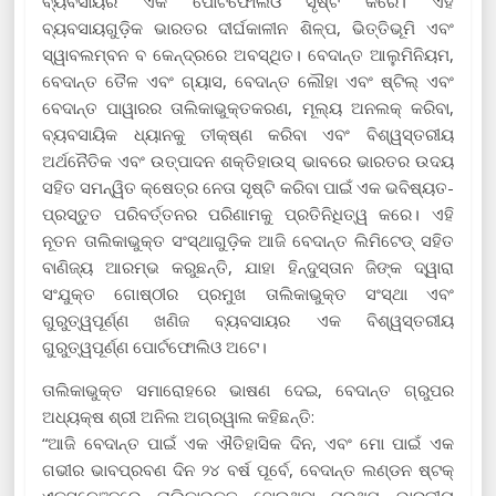
ବ୍ୟବସାୟର ଏକ ପୋର୍ଟଫୋଲିଓ ସୃଷ୍ଟି କରେ। ଏହି
ବ୍ୟବସାୟଗୁଡ଼ିକ ଭାରତର ଦୀର୍ଘକାଳୀନ ଶିଳ୍ପ, ଭିତ୍ତିଭୂମି ଏବଂ
ସ୍ୱାବଲମ୍ବନ ବ କେନ୍ଦ୍ରରେ ଅବସ୍ଥିତ। ବେଦାନ୍ତ ଆଲୁମିନିୟମ,
ବେଦାନ୍ତ ତୈଳ ଏବଂ ଗ୍ୟାସ, ବେଦାନ୍ତ ଲୌହା ଏବଂ ଷ୍ଟିଲ୍ ଏବଂ
ବେଦାନ୍ତ ପାୱାରର ତାଲିକାଭୁକ୍ତକରଣ, ମୂଲ୍ୟ ଅନଲକ୍ କରିବା,
ବ୍ୟବସାୟିକ ଧ୍ୟାନକୁ ତୀକ୍ଷ୍ଣ କରିବା ଏବଂ ବିଶ୍ୱସ୍ତରୀୟ
ଅର୍ଥନୈତିକ ଏବଂ ଉତ୍ପାଦନ ଶକ୍ତିହାଉସ୍ ଭାବରେ ଭାରତର ଉଦୟ
ସହିତ ସମନ୍ୱିତ କ୍ଷେତ୍ର ନେତା ସୃଷ୍ଟି କରିବା ପାଇଁ ଏକ ଭବିଷ୍ୟତ-
ପ୍ରସ୍ତୁତ ପରିବର୍ତ୍ତନର ପରିଣାମକୁ ପ୍ରତିନିଧିତ୍ୱ କରେ। ଏହି
ନୂତନ ତାଲିକାଭୁକ୍ତ ସଂସ୍ଥାଗୁଡ଼ିକ ଆଜି ବେଦାନ୍ତ ଲିମିଟେଡ୍ ସହିତ
ବାଣିଜ୍ୟ ଆରମ୍ଭ କରୁଛନ୍ତି, ଯାହା ହିନ୍ଦୁସ୍ତାନ ଜିଙ୍କ ଦ୍ୱାରା
ସଂଯୁକ୍ତ ଗୋଷ୍ଠୀର ପ୍ରମୁଖ ତାଲିକାଭୁକ୍ତ ସଂସ୍ଥା ଏବଂ
ଗୁରୁତ୍ୱପୂର୍ଣ୍ଣ ଖଣିଜ ବ୍ୟବସାୟର ଏକ ବିଶ୍ୱସ୍ତରୀୟ
ଗୁରୁତ୍ୱପୂର୍ଣ୍ଣ ପୋର୍ଟଫୋଲିଓ ଅଟେ।
ତାଲିକାଭୁକ୍ତ ସମାରୋହରେ ଭାଷଣ ଦେଇ, ବେଦାନ୍ତ ଗ୍ରୁପର
ଅଧ୍ୟକ୍ଷ ଶ୍ରୀ ଅନିଲ ଅଗ୍ରୱାଲ କହିଛନ୍ତି:
“ଆଜି ବେଦାନ୍ତ ପାଇଁ ଏକ ଐତିହାସିକ ଦିନ, ଏବଂ ମୋ ପାଇଁ ଏକ
ଗଭୀର ଭାବପ୍ରବଣ ଦିନ ୨୪ ବର୍ଷ ପୂର୍ବେ, ବେଦାନ୍ତ ଲଣ୍ଡନ ଷ୍ଟକ୍