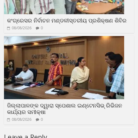
କଂଗ୍ରେସର ନିର୍ବାଚନ ମଣ୍ଡଳୀସ୍ତରୀୟ ପ୍ରଶିକ୍ଷଣ ଶିବିର
08/08/2026
0
ଜିଲ୍ଲାପାଳଙ୍କ ଦ୍ୱାରା ସ୍ପେଶାଲ ଇଣ୍ଟେନସିଭ୍ ରିଭିଜନ
କାର୍ଯ୍ୟର ସମୀକ୍ଷା
08/08/2026
0
Leave a Reply