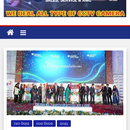
ଆମ ଜିଲ୍ଲା
ଦେଶ ବିଦେଶ
ରାଜ୍ୟ