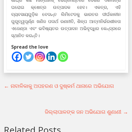
ଶୀଘ୍ର କିଛି ମାଙ୍ଗାନିଜ୍ ସେଗ୍ମେଣ୍ଟରେ ଦେଶର ଏକମାତ୍ର
ଘରୋଇ କ୍ଷେତ୍ର ଉତ୍ପାଦକ ହେବ। ଏକତ୍ର, ଏହି
ବ୍ୟବସାୟଗୁଡ଼ିକ ବେଦାନ୍ତ ଲିମିଟେଡକୁ ଭାରତର ଦୀର୍ଘକାଳୀନ
ଗୁରୁତ୍ୱପୂର୍ଣ୍ଣ ଖଣିଜ ପଦାର୍ଥ ରଣନୀତି, ଶିଳ୍ପ ଆତ୍ମନିର୍ଭରଶୀଳତା
ଏଜେଣ୍ଡା ଏବଂ ଭବିଷ୍ୟତର ଉତ୍ପାଦନ ଅଭିବୃଦ୍ଧିର କେନ୍ଦ୍ରରେ
ସ୍ଥାନିତ କରନ୍ତି।
Spread the love
←
ନାବାଳିକାକୁ ଅପହରଣ ଓ ଦୁଷ୍କର୍ମ ଥାନାରେ ଅଭିଯୋଗ
ଜିଲ୍ଲାପାଳଙ୍କ ଜନ ଅଭିଯୋଗ ଶୁଣାଣୀ
→
Related Posts