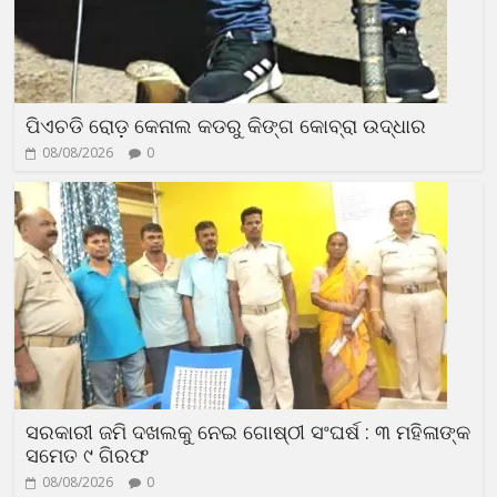
ପିଏଚଡି ରୋଡ଼ କେନାଲ କଡରୁ କିଙ୍ଗ କୋବ୍ରା ଉଦ୍ଧାର
08/08/2026
0
ସରକାରୀ ଜମି ଦଖଲକୁ ନେଇ ଗୋଷ୍ଠୀ ସଂଘର୍ଷ : ୩ ମହିଳାଙ୍କ
ସମେତ ୯ ଗିରଫ
08/08/2026
0