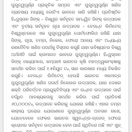
ଗୁରୁତ୍ୱପୂର୍ଣ୍ଣ ପ୍ରାକୃତିକ ସମ୍ପଦ ଏବଂ ଗୁରୁତ୍ୱପୂର୍ଣ୍ଣ ଖଣିଜ
ବ୍ୟବସାୟ ମଧ୍ୟରୁ ଗୋଟିଏ ଭାବରେ ଜାରି ରଖିଛି। ପ୍ରତିଷ୍ଠିତ
ହିନ୍ଦୁସ୍ତାନ ଜିଙ୍କ୍ – ବିଶ୍ୱର ସର୍ବବୃହତ ସମନ୍ୱିତ ଜିଙ୍କ୍ ଉତ୍ପାଦକ
ଏବଂ ତୃତୀୟ ସର୍ବବୃହତ ରୂପା ଉତ୍ପାଦକ – ବେଦାନ୍ତ ଲିମିଟେଡ୍
ବିଶ୍ୱସ୍ତରରେ ଏକ ଗୁରୁତ୍ୱପୂର୍ଣ୍ଣ ପୋର୍ଟଫୋଲିଓ ରଖିଛି ଯାହା
ଜିଙ୍କ୍, ରୂପା, ତମ୍ବା, ନିକେଲ, ଫେରୋ ଆଲୟ ଏବଂ ଅନ୍ୟାନ୍ୟ
ରଣନୈତିକ ଖଣିଜ ପଦାର୍ଥକୁ ବିସ୍ତାର କରୁଛି ଯାହା ଭବିଷ୍ୟତର ବିଶ୍ୱ
ଅର୍ଥନୀତି ପାଇଁ କ୍ରମାଗତ ଭାବରେ ଗୁରୁତ୍ୱପୂର୍ଣ୍ଣ। ହିନ୍ଦୁସ୍ତାନ
ଜିଙ୍କ୍ ମାଧ୍ୟମରେ, କମ୍ପାନୀ ଭାରତର କୃଷି ମହତ୍ତ୍ୱାକାଂକ୍ଷାକୁ
ସମର୍ଥନ କରିବା ପାଇଁ ୧.୫ନିୟୁତ ଟନ୍ ସାର କାରଖାନା ମଧ୍ୟ ବିକଶିତ
କରୁଛି। ବେଦାନ୍ତ ଲିମିଟେଡ୍ ହେଉଛି ଭାରତର ଏକମାତ୍ର
ଗୁରୁତ୍ୱପୂର୍ଣ୍ଣ ଖଣିଜ ପଦାର୍ଥ ନିକେଲର ଉତ୍ପାଦକ, ଯାହା ଦେଶର
ଶକ୍ତି ପରିବର୍ତ୍ତନ ପ୍ରଯୁକ୍ତିବିଦ୍ୟା ଏବଂ ଉନ୍ନତ ଉତ୍ପାଦନ ପାଇଁ
ବର୍ଦ୍ଧିତ ଆବଶ୍ୟକତାକୁ ସମର୍ଥନ କରିବା ପାଇଁ ପ୍ରତିବର୍ଷ
୬୦,୦୦୦ଟନ୍ ଉତ୍ପାଦନ କରିବାକୁ ଯୋଜନା ରଖିଛି। ଏହାର ତମ୍ବା
କାର‌୍ୟ୍ୟ ଘରୋଇ ଯୋଗାଣରେ ଗୁରୁତ୍ୱପୂର୍ଣ୍ଣ ଅବଦାନ ରଖେ,
ଯେତେବେଳେ ଫେକର ଭାରତର ସ୍ୱତନ୍ତ୍ର-ଗ୍ରେଡ୍ ଫେରୋ
କ୍ରୋମର ସର୍ବବୃହତ ଉତ୍ପାଦକ ହେବା ପାଇଁ ସ୍ଥିତିରେ ଅଛି ଏବଂ ଖୁବ୍