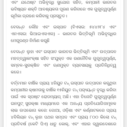
ଏବଂ ଯଥେଷ୍ଟ ଅଭିବୃଦ୍ଧି ସୁଯୋଗ ସହିତ, କମ୍ପାନୀ ଭାରତର
ଭବିଷ୍ୟତ ଶକ୍ତି ଆବଶ୍ୟକତା ପୂରଣ କରିବାରେ ଏକ ଗୁରୁତ୍ୱପୂର୍ଣ୍ଣ
ଭୂମିକା ଗ୍ରହଣ କରିବାକୁ ପ୍ରସ୍ତୁତ।
ବେଦାନ୍ତ ଲୌହ ଏବଂ ଇସ୍ପାତ (ବିଏସଇ: ୫୪୪୭୮୪ ଏବଂ
ଏନଏସଇ: ଭିଆଇଏସଏଲ) – ଭାରତର ଭିତ୍ତିଭୂମି ଅଭିବୃଦ୍ଧିର
ମେରୁଦଣ୍ଡ ନିର୍ମାଣ କରୁଛି
ବେଦାନ୍ତ ଲୁହା ଏବଂ ଇସ୍ପାତ ଭାରତର ଭିତ୍ତିଭୂମି ଏବଂ ଉତ୍ପାଦନ
ମହତ୍ତ୍ୱାକାଂକ୍ଷା ସହିତ ସଂଯୁକ୍ତ ଏକ ରଣନୈତିକ ଗୁରୁତ୍ୱପୂର୍ଣ୍ଣ,
ସମ୍ବଳ-ସୁରକ୍ଷିତ ଏବଂ ଋଣମୁକ୍ତ ବ୍ୟବସାୟକୁ ପ୍ରତିନିଧିତ୍ୱ
କରେ।
ବର୍ତ୍ତମାନ ବାର୍ଷିକ ପ୍ରାୟ ୪ନିୟୁତ ଟନ୍ ଇସ୍ପାତ ଉତ୍ପାଦନ କରୁଥିବା
କମ୍ପାନୀର କ୍ଷମତାକୁ ବାର୍ଷିକ ୧୫ନିୟୁତ ଟନ୍ ପର‌୍ୟ୍ୟନ୍ତ ବୃଦ୍ଧି କରିବା
ପାଇଁ ଏକ ସ୍ପଷ୍ଟ ରୋଡମ୍ୟାପ୍ ଅଛି। ଏହା ତିନୋଟି ଗୁରୁତ୍ୱପୂର୍ଣ୍ଣ
ଇନପୁଟ୍ ସୁରକ୍ଷା ମାଧ୍ୟମରେ ଏକ ଅନନ୍ୟ ପ୍ରତିଯୋଗିତାମୂଳକ
ଲାଭ ଉପଭୋଗ କରେ: ଗୋଆ, ଓଡ଼ିଶା ଏବଂ କର୍ଣ୍ଣାଟକରେ ପ୍ରାୟ
୪ବିଲିୟନ ଟନ୍ ଲୁହା ପଥର ସମ୍ପଦ ଏବଂ ପ୍ରାୟ ୮୦୦ କିଲୋ ଟନ୍
ପ୍ରତିବର୍ଷ (କେଟି ପିଏ) ଧାତୁ କୋକ୍, ଏବଂ ଏହାର ଦ୍ୱାରଦେଶରେ