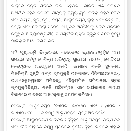
ଭାବରେ ଦ୍ରୁତ ଗତିରେ ଉଭା ହେଉଛି। ଭାରତ ଏକ ବିକଶିତ
ଅର୍ଥନୀତି ହେବା ଦିଗରେ ଯାତ୍ରାକୁ ତ୍ୱରାନ୍ୱିତ କରିବା ସହିତ ତୈଳ
ଏବଂ ଗ୍ୟାସ, ସୁନା, ରୂପା, ଦସ୍ତା, ଆଲୁମିନିୟମ, ଲୁହା ଏବଂ ଇସ୍ପାତ,
ତମ୍ବା ଏବଂ କୋଇଲା ସମେତ ଆଧୁନିକ ଅର୍ଥନୀତିକୁ ଶକ୍ତି ପ୍ରଦାନ
କରୁଥିବା ଅତ୍ୟାବଶ୍ୟକୀୟ ସାମଗ୍ରୀର ଚାହିଦା ଦ୍ରୁତ ଗତିରେ ବୃଦ୍ଧି
ପାଇବାର ଆଶା କରାଯାଉଛି।
ଏହି ପୃଷ୍ଠଭୂମି ବିରୁଦ୍ଧରେ, ବେଦାନ୍ତର ବ୍ୟବସାୟଗୁଡ଼ିକ ଆମ
ସମୟର ସର୍ବବୃହତ ଶିଳ୍ପ ଅଭିବୃଦ୍ଧି ସୁଯୋଗ ମଧ୍ୟରୁ ଗୋଟିଏର
କେନ୍ଦ୍ରରେ ଅବସ୍ଥିତ। ଏକାଠି, ସେମାନେ ଶକ୍ତି ସୁରକ୍ଷା,
ଭିତ୍ତିଭୂମି ସୃଷ୍ଟି, ଉଚ୍ଚ-ପ୍ରଯୁକ୍ତି ଉତ୍ପାଦନ, ଡିଜିଟାଲାଇଜେସନ୍,
ଇଓ-ନେତୃତ୍ୱାଧୀନ ଅଭିବୃଦ୍ଧି, ବୈଦ୍ୟୁତିକ ଗତିଶୀଳତା, ସବୁଜ
ପ୍ରଯୁକ୍ତିବିଦ୍ୟା, ଶକ୍ତି ପରିବର୍ତ୍ତନ ଏବଂ ଦୀର୍ଘକାଳୀନ ଜାତୀୟ
ବିକାଶରେ ଭାରତର ଆକାଂକ୍ଷାକୁ ସମର୍ଥନ କରିବେ।
ବେଦାନ୍ତ ଆଲୁମିନିୟମ (ବିଏସଇ: ୫୪୪୭୦ ଏବଂ ଏନ୍ଏସଇ :
ଭିଏଏମଏଲ) – ଏକ ବିଶ୍ୱ ଆଲୁମିନିୟମ ଚାମ୍ପିଅନ ନିର୍ମାଣ
ବେଦାନ୍ତ ଆଲୁମିନିୟମ ଭାରତର ସର୍ବବୃହତ ଆଲୁମିନିୟମ ଉତ୍ପାଦକ
ଏବଂ ଚୀନ ବାହାରେ ବିଶ୍ୱ ସ୍ତରରେ ତୃତୀୟ ବୃହତ ଭାବରେ ଏହାର