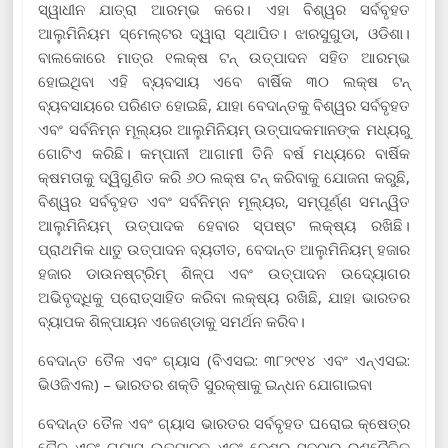
ସ୍ୱାଧୀନ ଯାତ୍ରା ଆରମ୍ଭ କରେ। ଏହା ବିଶ୍ୱର ସର୍ବବୃହତ
ଆଲୁମିନିୟମ ସ୍ମେଲ୍ଟର ଦ୍ୱାରା ସ୍ଥାପିତ। ଝାରସୁଗୁଡା, ଓଡିଶା।
ବାଲକୋରେ ମାତ୍ର ୧ଲକ୍ଷ ଟନ୍ ଉତ୍ପାଦନ ସହିତ ଆରମ୍ଭ
ହୋଇଥିବା ଏହି ବ୍ୟବସାୟ ଏବେ ବାର୍ଷିକ ୩୦ ଲକ୍ଷ ଟନ୍
ବ୍ୟବସାୟରେ ପରିଣତ ହୋଇଛି, ଯାହା ବେଦାନ୍ତକୁ ବିଶ୍ୱର ସର୍ବବୃହତ
ଏବଂ ସର୍ବନିମ୍ନ ମୂଲ୍ୟର ଆଲୁମିନିୟମ୍ ଉତ୍ପାଦକମାନଙ୍କ ମଧ୍ୟରୁ
ଗୋଟିଏ କରିଛି। କମ୍ପାନୀ ଆଗାମୀ ତିନି ବର୍ଷ ମଧ୍ୟରେ ବାର୍ଷିକ
କ୍ଷମତାକୁ ଦ୍ୱିଗୁଣିତ କରି ୬୦ ଲକ୍ଷ ଟନ୍ କରିବାକୁ ଯୋଜନା କରୁଛି,
ବିଶ୍ୱର ସର୍ବବୃହତ ଏବଂ ସର୍ବନିମ୍ନ ମୂଲ୍ୟର, ସମ୍ପୂର୍ଣ୍ଣ ସମନ୍ୱିତ
ଆଲୁମିନିୟମ୍ ଉତ୍ପାଦକ ହେବାର ସ୍ପଷ୍ଟ ଲକ୍ଷ୍ୟ ରଖିଛି।
ପ୍ରାଥମିକ ଧାତୁ ଉତ୍ପାଦନ ବ୍ୟତୀତ, ବେଦାନ୍ତ ଆଲୁମିନିୟମ୍ ହଜାର
ହଜାର ଡାଉନଷ୍ଟ୍ରିମ୍ ଶିଳ୍ପ ଏବଂ ଉତ୍ପାଦନ ଉଦ୍ୟୋଗର
ଅଭିବୃଦ୍ଧିକୁ ପ୍ରୋତ୍ସାହିତ କରିବା ଲକ୍ଷ୍ୟ ରଖିଛି, ଯାହା ଭାରତର
ବ୍ୟାପକ ଶିଳ୍ପାୟନ ଏଜେଣ୍ଡାକୁ ସମର୍ଥନ କରିବ।
ବେଦାନ୍ତ ତୈଳ ଏବଂ ଗ୍ୟାସ (ବିଏସଇ: ୩୮୨୯୧୪ ଏବଂ ଏନ୍ଏସଇ:
ଭିଓଜିଏଲ) – ଭାରତର ଶକ୍ତି ସୁରକ୍ଷାକୁ ଇନ୍ଧନ ଯୋଗାଇବା
ବେଦାନ୍ତ ତୈଳ ଏବଂ ଗ୍ୟାସ ଭାରତର ସର୍ବବୃହତ ଘରୋଇ କ୍ଷେତ୍ର
ତୈଳ ଏବଂ ଗ୍ୟାସ ଉତ୍ପାଦକ ଏବଂ ଦେଶର ସବୁଠାରୁ ରଣନୈତିକ