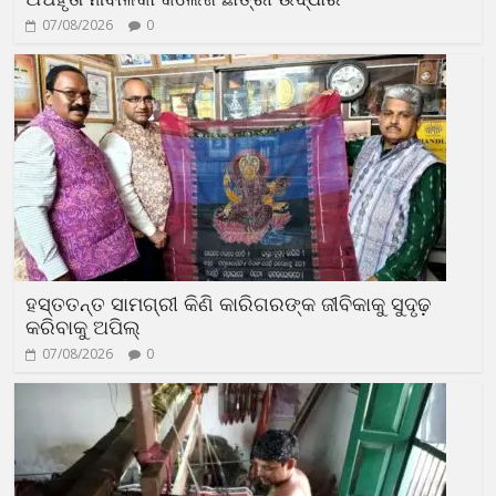
07/08/2026
0
ହସ୍ତତନ୍ତ ସାମଗ୍ରୀ କିଣି କାରିଗରଙ୍କ ଜୀବିକାକୁ ସୁଦୃଢ଼
କରିବାକୁ ଅପିଲ୍
07/08/2026
0