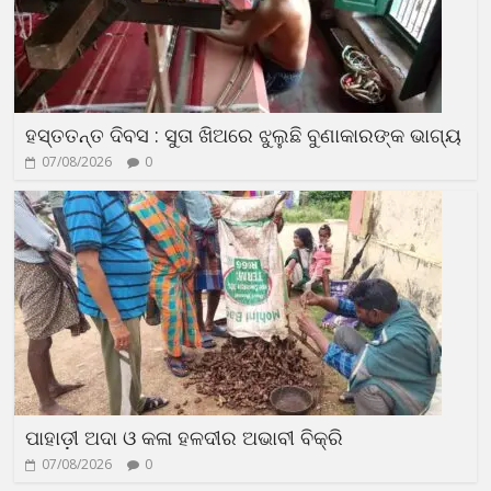
ହସ୍ତତନ୍ତ ଦିବସ : ସୁତା ଖିଅରେ ଝୁଲୁଛି ବୁଣାକାରଙ୍କ ଭାଗ୍ୟ
07/08/2026
0
ପାହାଡ଼ୀ ଅଦା ଓ କଳା ହଳଦୀର ଅଭାବୀ ବିକ୍ରି
07/08/2026
0