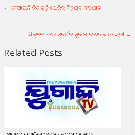
←
ବେଆଇନି ଚିଙ୍ଗୁଡ଼ି ଘେରିକୁ ବିଦ୍ୟୁତ ସଂଯୋଗ
ଶିକ୍ଷକ ନେତା ସ୍ବର୍ଗତ ସୁନୀଲ ଦାଶଙ୍କ ଜୟନ୍ତୀ
→
Related Posts
ଅପହୃତା ନାବାଳିକା କଲେଜ ଛାତ୍ରୀ ଉଦ୍ଧାର