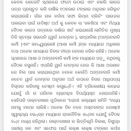
କେବଳ କେତୋଟି ସ୍ଥାନରେ ଫଟୋ ଉଠାଇ ଏବଂ ନକଲି କାଗଜ
ପତ୍ର ପ୍ରସ୍ତୁତ କରି ବାର୍ଷିକ ୧୦ହଜାର ଟଙ୍କାର ଅନୁଦାନ ହରିଲୁଟ
କରାଯାଉଛି। ଗାଁର ନାଳ ନର୍ଦମା ସଫା କିମ୍ବା ବ୍ଲିଚିଂ ପାଉଡର
ପକାଇବା ପାଇଁ ଉଦିଷ୍ଟ ଅର୍ଥ କୁ କେବଳ ଚା ‘ଜଳଖିଆ ଏବଂ ମିଥ୍ୟା
ବୈଠକ କାଗଜ ପତ୍ରରେ ଦର୍ଶାଇ ଖର୍ଚ କରାଯାଉଛି।ସମିତିର ମୁଖ୍ୟ
ତିନି ସ୍ତମ୍ଭ ସଭାପତି (ୱାର୍ଡ ମେମ୍ବର ), ସମ୍ପାଦିକା (ଅଙ୍ଗନବାଡି
କର୍ମୀ )ଏବଂ ସମନ୍ୱୟକାରୀ (ଆଶା କର୍ମୀ )ଙ୍କ ମଧ୍ୟରେ ଅଧିକାର
ତଥା ଅନେକ ସମୟରେ ବିବାଦ ତୀବ୍ର ହେବାର ନଜିର ରହିଛି। ଅନେକ
ସ୍ଥାନରେ ଆଶା ଓ ଅଙ୍ଗନବାଡି କର୍ମୀ ଙ୍କ ମଧ୍ୟରେ ପଡ଼ୁ ନଥିବାରୁ
ବୈଠକ ବସୁନାହିଁ। ଏପରିକି ୱାର୍ଡ ମେମ୍ବର ହେଉ କି ଆଶା ଅଜଣାତ
ରେ ବିଲ ପାସ କରାଯାଉଥିବା ବେଳେ କେଉଁଠି ଅଙ୍ଗନବାଡି କର୍ମୀ
ନଚେତ ୱାର୍ଡ ମେମ୍ବର ଅନୁଦାନ ଅର୍ଥ ଉପରେ ନିଜର ଆଧିପତ୍ୟ
ବିସ୍ତାର କରିବାକୁ ଚେଷ୍ଟା କରୁଛନ୍ତି। ଏହି ତ୍ରିକୋଣୀୟ ଲଢେଇ
ଯୋଗୁଁ ଗାଁ ର ପରିମଳ ବ୍ୟବସ୍ଥା ବିପର୍ଯ୍ୟସ୍ତ ହୋଇପଡିଛି।
ସେହିପରି ଡାକ୍ତରଖାନା ଗୁଡିକରେ “ରୋଗୀ କଲ୍ୟାଣ ସମିତି “ମଧ୍ୟ
ନାମକୁ ମାତ୍ର ଚାଲିଛି। ଅନେକ ଦିନ ତଳେ ଅସ୍ତରଙ୍ଗ ଗୋଷ୍ଠୀ
ସ୍ୱାସ୍ଥ୍ୟ କେନ୍ଦ୍ର ମଧ୍ୟରେ ରାଜନୈତିକ କନ୍ଦଳ ଯୋଗୁଁ ବୈଠକ
ବନ୍ଦ ମଧ୍ୟ ରହିଥିଲା। ଡାକ୍ତରଖାନା ର ଭିତ୍ତିଭୂମି ବିକାଶ, ବିଶୁଦ୍ଧ
ପାନୀୟ ଜଳ ଏବଂ ସଫେଇ ପାଇଁ ଲକ୍ଷ ଲକ୍ଷ ଟଙ୍କାର କର୍ପସ