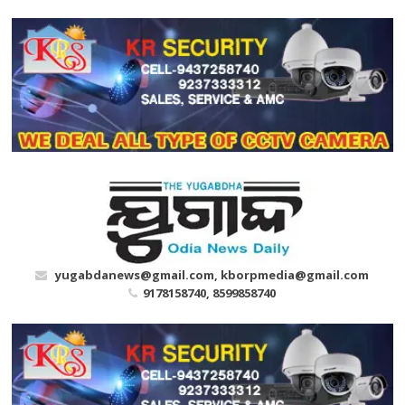
Skip
to
content
yugabdanews@gmail.com, kborpmedia@gmail.com
9178158740, 8599858740