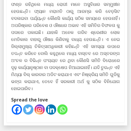
ଫଣ୍ଡ ରହିଥିଲେ ମଧ୍ୟ ରୋଗୀ ମାନେ ଅସୁବିଧାର ସମ୍ମୁଖୀନ
ହେଉଛନ୍ତି। ଫ୍ୟାନ ମରାମତି ଠାରୁ ଆରମ୍ଭ କରି ବେଡ଼ସିଟ
ବଦଳାଇବା ପର୍ଯ୍ୟନ୍ତ କୌଣସି କାର୍ଯ୍ୟ ସଠିକ ସମୟରେ ହେଉନାହିଁ।
ଅପରିଷ୍କାର ପରିବେଶ ଓ ଔଷଧର ଅଭାବ ଏହି ସମିତିର ବିଫଳତା କୁ
ପଦାରେ ପକାଇଛି। ଯାହାକି ଅନେକ ଗରିବ ଶ୍ରେଣୀର ଲୋକ
ମେଡିକାଲ ବାହାରୁ ଔଷଧ କିଣିବାକୁ ବାଧ୍ୟ ହେଉଛନ୍ତି। ଏ ନେଇ
ଜିଲ୍ଲାମୁଖ୍ୟ ଚିକିତ୍ସାଅଧିକାରୀ କହିଛନ୍ତି ଏହି ସମସ୍ୟା ଉପରେ
ତଦନ୍ତ କରିବେ ବୋଲି କହୁଥିଲେ ମଧ୍ୟ ବାସ୍ତବ ରେ ଅସ୍ତରଙ୍ଗ
ଅଂଚଳ ର ବିଭିନ୍ନ ପଂଚାୟତ ରେ ଥିବା କୌଣସି ସମିତି ବିରୋଧରେ
ଦୃଢ଼ କାର୍ଯ୍ୟାନୁଷ୍ଠାନ ବା ପଦକ୍ଷେପ ନିଆଯାଇନାହିଁ। ଯଦି ତୁରନ୍ତ ଏହି
ମିଥ୍ୟା ବିଲ୍ କାରବାର ଅଡିଟ କରାଯାଏ ଏବଂ ନିଷ୍କ୍ରିୟ ସମିତି ଗୁଡିକୁ
ଭଙ୍ଗ କରାଯାଏ, ତେବେ ହିଁ ସରକାରୀ ଅର୍ଥ କୁ ସଠିକ ବିନିଯୋଗ
ହୋଇପାରିବ।
Spread the love