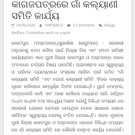
କାଗଜପତ୍ରରେ ଗାଁ କଲ୍ୟାଣୀ
ସମିତି କାର୍ଯ୍ୟ
18/05/2026
YWPSENU3
0 Comments
Village
Welfare Committee work on paper
କାକଟପୁର /ଅସ୍ତରଙ୍ଗ,(ଶୁଭାଶିଷ ଖଣ୍ଡୁଆଳ) : ସରକାରୀ
ଅନୁଦାନକୁ ହଡପ କରିବା ପାଇଁ ମିଥ୍ୟା ବିଲ୍ ଏବଂ ଫଟୋ ସର୍ବସ୍ଵ
କାର୍ଯ୍ୟକ୍ରମ ଏବେ ପୁରୀ ଜିଲ୍ଲା କାକଟପୁର ଓ ଅସ୍ତରଙ୍ଗ ବ୍ଲକ
ଅଂଚଳରେ ଚର୍ଚ୍ଚାର ବିଷୟ ପାଲଟିଛି। ଗ୍ରାମାଞ୍ଚଳ ରେ ସ୍ୱାସ୍ଥ୍ୟ
ଓ ପରିମଳ ବ୍ୟବସ୍ଥାରେ ସଂସ୍କାର ଆଣିବା ପାଇଁ ଗଠିତ “ଗାଁ
କଲ୍ୟାଣୀ ସମିତି “ଏବଂ ରୋଗୀ କଲ୍ୟାଣୀ ସମିତି “ନିଜର ଲକ୍ଷ୍ୟ
ପୂରଣ କରିବାରେ ସମ୍ପୂର୍ଣ୍ଣ ବିଫଳ ହୋଇଛନ୍ତି। ୱାର୍ଡ ମେମ୍ବର,
ଅଙ୍ଗନବାଡି କର୍ମୀ ଏବଂ ଆଶା କର୍ମୀଙ୍କ ମଧ୍ୟରେ ଲାଗି ରହିଥିବା
ଅନ୍ତଃ କନ୍ଦଳ ତଥା ସମନ୍ୱୟ ଅଭାବ ଯୋଗୁଁ ବିଭିନ୍ନ ପଂଚାୟତ ରେ
ସରକାରୀ ଯୋଜନା ବାଟବଣା ହେଉଥିବା ବେଳେ ସାଧାରଣ ଲୋକେ
ସର୍ବନିମ୍ନ ସ୍ୱାସ୍ଥ୍ୟ ସେବାରୁ ବଂଚିତ ହେଉଛନ୍ତି। ଖବର ମୁତାବକ
ପୁରୀ ଜିଲ୍ଲା କାକଟପୁର ଓ ଅସ୍ତରଙ୍ଗ ବ୍ଲକର ବିଭିନ୍ନ ପଂଚାୟତ
ରେ ଗାଁ କଲ୍ୟାଣ ସମିତି ରେ କୌଣସି ବାସ୍ତବ କାର୍ଯ୍ୟ ହେଉନାହିଁ।