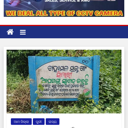
ଆମ ଜିଲ୍ଲା
ପୁରୀ
ରାଜ୍ୟ