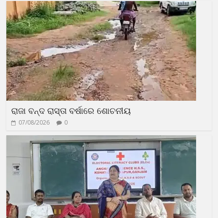
ରାଜା ବନ୍ଦ ରାସ୍ତା ବର୍ଷାରେ ଶୋଚନୀୟ
07/08/2026
0