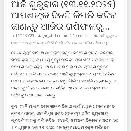
ଆଜି ଗୁରୁବାର (୧୩.୧୧.୨୦୨୫)
ଆପଣଙ୍କ ଦିନଟି କିପରି କଟିବ
ଜାଣନ୍ତୁ ଆଜିର ରାଶିଫଳରୁ…
12/11/2025
yugabdha
0 Comments
ଆଜି ଗୁରୁବାର
(୧୩.୧୧.୨୦୨୫) ଆପଣଙ୍କ ଦିନଟି କିପରି କଟିବ ଜାଣନ୍ତୁ ଆଜିର ରାଶିଫଳରୁ…
ମେଷ- ବ୍ୟବସାୟ ଆଶା କରାଯାଉଥିବା ସଫଳତା ହାସଲ କରିବାର
ସମ୍ଭାବନା ଅଧିକ। ଆୟ ବୃଦ୍ଧି ପାଇବ। ମଜା ଏବଂ ମଜାଦାର ଧାରା
ଦିନସାରା ଜାରି ରହିବ। ଆଜି ଆପଣ ଘର ସାଜସଜ୍ଜାରେ ନୂତନତା
ଆଣିବେ । ଆଜି ଘର ସଜାଇବା ପାଇଁ ବ୍ୟବସ୍ଥା ମଧ୍ୟ ପରିବର୍ତ୍ତନ
ହେବ। ଯାନବାହାନର ଆନନ୍ଦ ମଧ୍ୟ ମିଳିବ। ସାମାଜିକ ପ୍ରସଙ୍ଗରେ
ବାହାରକୁ ଯିବାର ସମ୍ଭାବନା ରହିବ। ଏକ ମନୋରମ ସ୍ଥାନରେ
ରହିବାକୁ ଉପଭୋଗ କରନ୍ତୁ ।
ବୃଷ- ଆଜି ଆପଣ ବ୍ୟବସାୟର ବିକାଶ ପାଇଁ ଅଧିକ ଧ୍ୟାନ ଦେବେ।
ନୂତନ ଯୋଜନା ଏବଂ ଚିନ୍ତାଧାରାର ନୂତନତ୍ୱ ସହିତ ବ୍ୟବସାୟ
ପ୍ରଗତି ଆଡକୁ ଗତି କରିବ। ତଥାପି, ସଫଳତା ବିଳମ୍ବ ହୋଇପାରେ
। ମଧ୍ୟାହ୍ନ ଭୋଜନ ପରେ ଏକ ବ୍ୟବସାୟ ଅନୁକୂଳ ପରିବେଶ