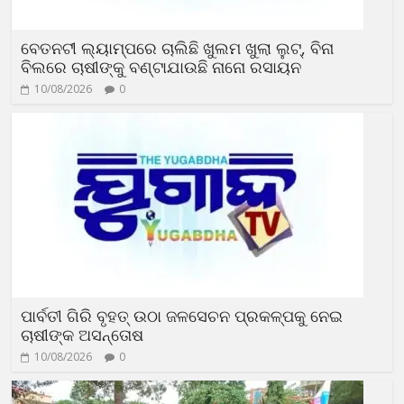
ବେତନଟୀ ଲ୍ୟାମ୍ପରେ ଚାଲିଛି ଖୁଲମ ଖୁଲା ଲୁଟ୍, ବିନା
ବିଲରେ ଚାଷୀଙ୍କୁ ବଣ୍ଟାଯାଉଛି ନାନୋ ରସାୟନ
10/08/2026
0
ପାର୍ବତୀ ଗିରି ବୃହତ୍ ଉଠା ଜଳସେଚନ ପ୍ରକଳ୍ପକୁ ନେଇ
ଚାଷୀଙ୍କ ଅସନ୍ତୋଷ
10/08/2026
0