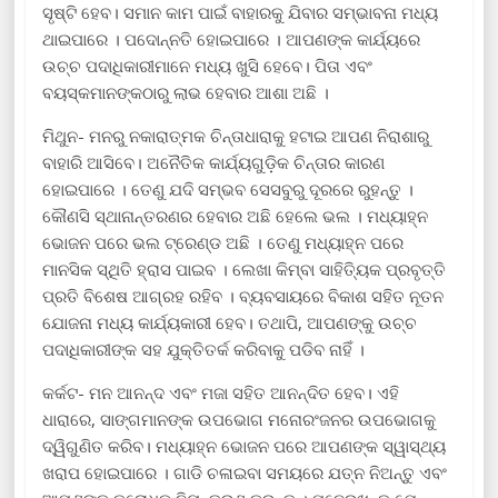
ସୃଷ୍ଟି ହେବ। ସମାନ କାମ ପାଇଁ ବାହାରକୁ ଯିବାର ସମ୍ଭାବନା ମଧ୍ୟ
ଥାଇପାରେ । ପଦୋନ୍ନତି ହୋଇପାରେ । ଆପଣଙ୍କ କାର୍ଯ୍ୟରେ
ଉଚ୍ଚ ପଦାଧିକାରୀମାନେ ମଧ୍ୟ ଖୁସି ହେବେ। ପିତା ଏବଂ
ବୟସ୍କମାନଙ୍କଠାରୁ ଲାଭ ହେବାର ଆଶା ଅଛି ।
ମିଥୁନ- ମନରୁ ନକାରାତ୍ମକ ଚିନ୍ତାଧାରାକୁ ହଟାଇ ଆପଣ ନିରାଶାରୁ
ବାହାରି ଆସିବେ। ଅନୈତିକ କାର୍ଯ୍ୟଗୁଡ଼ିକ ଚିନ୍ତାର କାରଣ
ହୋଇପାରେ । ତେଣୁ ଯଦି ସମ୍ଭବ ସେସବୁରୁ ଦୂରରେ ରୁହନ୍ତୁ ।
କୌଣସି ସ୍ଥାନାନ୍ତରଣର ହେବାର ଅଛି ହେଲେ ଭଲ । ମଧ୍ୟାହ୍ନ
ଭୋଜନ ପରେ ଭଲ ଟ୍ରେଣ୍ଡ ଅଛି । ତେଣୁ ମଧ୍ୟାହ୍ନ ପରେ
ମାନସିକ ସ୍ଥିତି ହ୍ରାସ ପାଇବ । ଲେଖା କିମ୍ବା ସାହିତ୍ୟିକ ପ୍ରବୃତ୍ତି
ପ୍ରତି ବିଶେଷ ଆଗ୍ରହ ରହିବ । ବ୍ୟବସାୟରେ ବିକାଶ ସହିତ ନୂତନ
ଯୋଜନା ମଧ୍ୟ କାର୍ଯ୍ୟକାରୀ ହେବ। ତଥାପି, ଆପଣଙ୍କୁ ଉଚ୍ଚ
ପଦାଧିକାରୀଙ୍କ ସହ ଯୁକ୍ତିତର୍କ କରିବାକୁ ପଡିବ ନାହିଁ ।
କର୍କଟ- ମନ ଆନନ୍ଦ ଏବଂ ମଜା ସହିତ ଆନନ୍ଦିତ ହେବ। ଏହି
ଧାରାରେ, ସାଙ୍ଗମାନଙ୍କ ଉପଭୋଗ ମନୋରଂଜନର ଉପଭୋଗକୁ
ଦ୍ୱିଗୁଣିତ କରିବ। ମଧ୍ୟାହ୍ନ ଭୋଜନ ପରେ ଆପଣଙ୍କ ସ୍ୱାସ୍ଥ୍ୟ
ଖରାପ ହୋଇପାରେ । ଗାଡି ଚଳାଇବା ସମୟରେ ଯତ୍ନ ନିଅନ୍ତୁ ଏବଂ