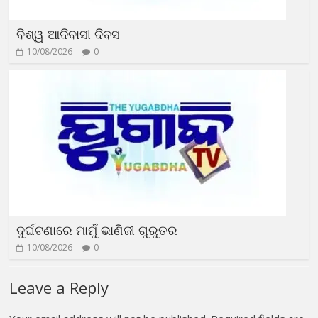
ବିଶ୍ୱ ଆଦିବାସୀ ଦିବସ
10/08/2026
0
ଦୁର୍ଘଟଣାରେ ମାମୁଁଁ ଭାଣିଜୀ ଗୁରୁତର
10/08/2026
0
Leave a Reply