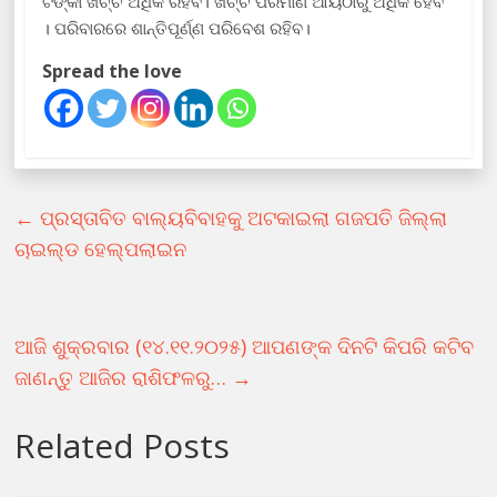
ଟଙ୍କା ଖର୍ଚ୍ଚ ଅଧିକ ରହିବ। ଖର୍ଚ୍ଚ ପରିମାଣ ଆୟଠାରୁ ଅଧିକ ହେବ
। ପରିବାରରେ ଶାନ୍ତିପୂର୍ଣ୍ଣ ପରିବେଶ ରହିବ।
Spread the love
←
ପ୍ରସ୍ତାବିତ ବାଲ୍ୟବିବାହକୁ ଅଟକାଇଲା ଗଜପତି ଜିଲ୍ଲା
ଚାଇଲ୍ଡ ହେଲ୍ପଲାଇନ
ଆଜି ଶୁକ୍ରବାର (୧୪.୧୧.୨୦୨୫) ଆପଣଙ୍କ ଦିନଟି କିପରି କଟିବ
ଜାଣନ୍ତୁ ଆଜିର ରାଶିଫଳରୁ…
→
Related Posts