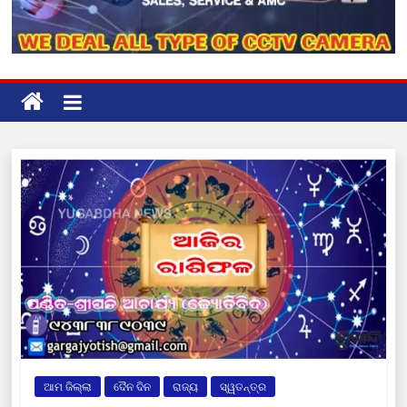
ଆମ ଜିଲ୍ଲା
ଦୈନ ଦିନ
ରାଜ୍ୟ
ସ୍ୱତନ୍ତ୍ର