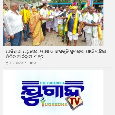
ଆଦିବାସୀ ଅଧିକାର, ଭାଷା ଓ ସଂସ୍କୃତି ସୁରକ୍ଷା ପାଇଁ ଗର୍ଜିଲା
ମିଳିତ ଆଦିବାସୀ ମଞ୍ଚ
10/08/2026
0