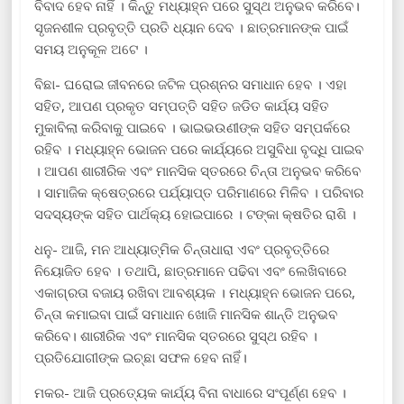
ବିବାଦ ହେବ ନାହିଁ । କିନ୍ତୁ ମଧ୍ୟାହ୍ନ ପରେ ସୁସ୍ଥ ଅନୁଭବ କରିବେ।
ସୃଜନଶୀଳ ପ୍ରବୃତ୍ତି ପ୍ରତି ଧ୍ୟାନ ଦେବ । ଛାତ୍ରମାନଙ୍କ ପାଇଁ
ସମୟ ଅନୁକୂଳ ଅଟେ ।
ବିଛା- ଘରୋଇ ଜୀବନରେ ଜଟିଳ ପ୍ରଶ୍ନର ସମାଧାନ ହେବ । ଏହା
ସହିତ, ଆପଣ ପ୍ରକୃତ ସମ୍ପତ୍ତି ସହିତ ଜଡିତ କାର୍ଯ୍ୟ ସହିତ
ମୁକାବିଲା କରିବାକୁ ପାଇବେ । ଭାଇଭଉଣୀଙ୍କ ସହିତ ସମ୍ପର୍କରେ
ରହିବ । ମଧ୍ୟାହ୍ନ ଭୋଜନ ପରେ କାର୍ଯ୍ୟରେ ଅସୁବିଧା ବୃଦ୍ଧି ପାଇବ
। ଆପଣ ଶାରୀରିକ ଏବଂ ମାନସିକ ସ୍ତରରେ ଚିନ୍ତା ଅନୁଭବ କରିବେ
। ସାମାଜିକ କ୍ଷେତ୍ରରେ ପର୍ଯ୍ୟାପ୍ତ ପରିମାଣରେ ମିଳିବ । ପରିବାର
ସଦସ୍ୟଙ୍କ ସହିତ ପାର୍ଥକ୍ୟ ହୋଇପାରେ । ଟଙ୍କା କ୍ଷତିର ରାଶି ।
ଧନୁ- ଆଜି, ମନ ଆଧ୍ୟାତ୍ମିକ ଚିନ୍ତାଧାରା ଏବଂ ପ୍ରବୃତ୍ତିରେ
ନିୟୋଜିତ ହେବ । ତଥାପି, ଛାତ୍ରମାନେ ପଢିବା ଏବଂ ଲେଖିବାରେ
ଏକାଗ୍ରତା ବଜାୟ ରଖିବା ଆବଶ୍ୟକ । ମଧ୍ୟାହ୍ନ ଭୋଜନ ପରେ,
ଚିନ୍ତା କମାଇବା ପାଇଁ ସମାଧାନ ଖୋଜି ମାନସିକ ଶାନ୍ତି ଅନୁଭବ
କରିବେ। ଶାରୀରିକ ଏବଂ ମାନସିକ ସ୍ତରରେ ସୁସ୍ଥ ରହିବ ।
ପ୍ରତିଯୋଗୀଙ୍କ ଇଚ୍ଛା ସଫଳ ହେବ ନାହିଁ।
ମକର- ଆଜି ପ୍ରତ୍ୟେକ କାର୍ଯ୍ୟ ବିନା ବାଧାରେ ସଂପୂର୍ଣ୍ଣ ହେବ ।