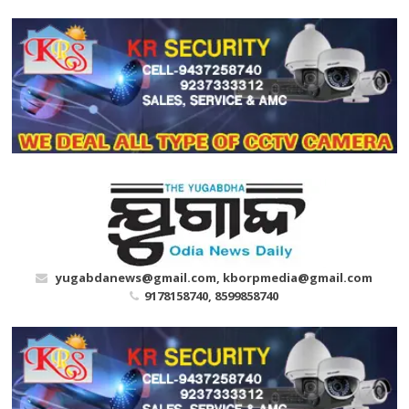
Skip
to
content
yugabdanews@gmail.com, kborpmedia@gmail.com
9178158740, 8599858740