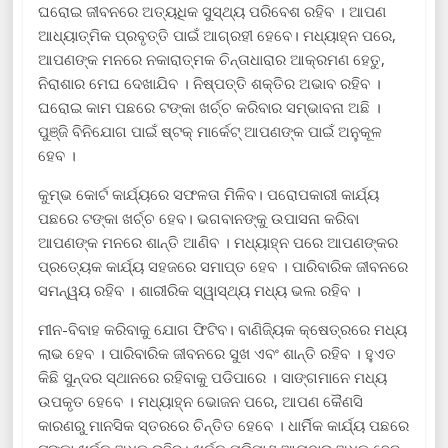
ଘରୋଇ ଜୀବନରେ ଅତ୍ୟଧିକ ସୁସ୍ଥ୍ୟ ପରିବେଶ ରହିବ । ଆପଣ
ଆଧ୍ୟାତ୍ମିକ ପ୍ରବୃତ୍ତି ପାଇଁ ଆଗ୍ରହୀ ହେବେ। ମଧ୍ୟାହ୍ନ ପରେ,
ଆପଣଙ୍କ ମନରେ ନକାରାତ୍ମକ ଚିନ୍ତାଧାରାର ଆକ୍ରମଣ ହେତୁ,
ନିରାଶାର ମେଘ ଦେଖାଯିବ । ନିଷ୍ପତ୍ତି ଶକ୍ତିର ଅଭାବ ରହିବ ।
ଘରୋଇ କାମ ପଛରେ ଟଙ୍କା ଖର୍ଚ୍ଚ କରିବାର ସମ୍ଭାବନା ଅଛି ।
ପୁଞ୍ଜି ବିନିଯୋଗ ପାଇଁ ଷ୍ଟକ୍ ମାର୍କେଟ୍ ଆପଣଙ୍କ ପାଇଁ ଅନୁକୂଳ
ହେବ ।
କୁମ୍ଭ କୋର୍ଟ କାର୍ଯ୍ୟରେ ସଫଳତା ମିଳିବ। ପରୋପକାରୀ କାର୍ଯ୍ୟ
ପଛରେ ଟଙ୍କା ଖର୍ଚ୍ଚ ହେବ। ଭଗବାନଙ୍କୁ ଉପାସନା କରିବା
ଆପଣଙ୍କ ମନରେ ଶାନ୍ତି ଆଣିବ । ମଧ୍ୟାହ୍ନ ପରେ ଆପଣଙ୍କର
ପ୍ରତ୍ୟେକ କାର୍ଯ୍ୟ ସହଜରେ ସମାପ୍ତ ହେବ । ପାରିବାରିକ ଜୀବନରେ
ସମନ୍ୱୟ ରହିବ । ଶାରୀରିକ ସ୍ୱାସ୍ଥ୍ୟ ମଧ୍ୟ ଭଲ ରହିବ ।
ମୀନ-ବିବାହ କରିବାକୁ ଯୋଗ ଫିଟିବ। ବାଣିଜ୍ୟିକ କ୍ଷେତ୍ରରେ ମଧ୍ୟ
ଲାଭ ହେବ । ପାରିବାରିକ ଜୀବନରେ ସୁଖ ଏବଂ ଶାନ୍ତି ରହିବ । ହୁଏତ
କିଛି ସୁନ୍ଦର ସ୍ଥାନରେ ରହିବାକୁ ପଡିପାରେ । ସାଙ୍ଗମାନେ ମଧ୍ୟ
ଉପକୃତ ହେବେ । ମଧ୍ୟାହ୍ନ ଭୋଜନ ପରେ, ଆପଣ କୈଣସି
କାରଣରୁ ମାନସିକ ସ୍ତରରେ ଚିନ୍ତିତ ହେବେ । ଧାର୍ମିକ କାର୍ଯ୍ୟ ପଛରେ