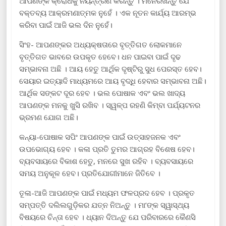
ଆପଣଙ୍କ କ୍ରୋଧକୁ ନିୟନ୍ତ୍ରଣ କରନ୍ତୁ । ମନେରଖନ୍ତୁ ଯେ
ବକ୍ତବ୍ୟ ଆକ୍ରମଣାତ୍ମକ ନୁହେଁ । ଏକ ନୂତନ କାର୍ଯ୍ୟ ଆରମ୍ଭ
କରିବା ପାଇଁ ଆଜି ଭଲ ଦିନ ନୁହେଁ।
ସିଂହ- ଆପଣଙ୍କର ଅଧ୍ୟକ୍ଷତାରେ ବୃତ୍ତିଗତ ଲୋକମାନେ
ବୃତ୍ତିଗତ ଭାବରେ ଉପକୃତ ହେବେ। ଧନ ପାଇବା ପାଇଁ ଦୃଢ
ସମ୍ଭାବନା ଅଛି । ଆୟ ହେତୁ ଆର୍ଥିକ ଦୃଷ୍ଟିରୁ ସୁଧ ପେରସ୍ତ ହେବ।
ସେୟାର ଇତ୍ୟାଦି ମାଧ୍ୟମରେ ଆୟ ବୃଦ୍ଧି ହେବାର ସମ୍ଭାବନା ଅଛି।
ଆର୍ଥିକ ସଙ୍କଟ ଦୂର ହେବ । ଭଲ ପୋଷାକ ଏବଂ ଭଲ ଖାଦ୍ୟ
ଆପଣଙ୍କ ମନକୁ ଖୁସି ରଖିବ । ସ୍ୱଳ୍ପ ରହଣି କିମ୍ବା ପର୍ଯ୍ୟଟନର
ଭ୍ରମଣ ଯୋଗ ଅଛି।
କନ୍ୟା-ପୋଷାକ ସପିଂ ଆପଣଙ୍କ ପାଇଁ ଉତ୍ସାହଜନକ ଏବଂ
ଉପଭୋଗ୍ୟ ହେବ । କଳା ପ୍ରତି ତୁମର ଆଗ୍ରହ ବିଶେଷ ହେବ।
ବ୍ୟବସାୟରେ ବିକାଶ ହେତୁ, ମନରେ ସୁଖ ରହିବ । ବ୍ୟବସାୟରେ
ସମୟ ଅନୁକୂଳ ହେବ। ପ୍ରତିଯୋଗୀମାନେ ଜିତିବେ ।
ତୂଳା-ଆଜି ଆପଣଙ୍କ ପାଇଁ ମଧ୍ୟମ ଫଳପ୍ରଦ ହେବ । ପ୍ରକୃତ
ସମ୍ପତ୍ତି ଦଲିଲଗୁଡ଼ିକର ଯତ୍ନ ନିଅନ୍ତୁ । ମା’ଙ୍କ ସ୍ୱାସ୍ଥ୍ୟ
ବିଷୟରେ ଚିନ୍ତା ହେବ । ଧ୍ୟାନ ଦିଅନ୍ତୁ ଯେ ପରିବାରରେ କୈଣସି