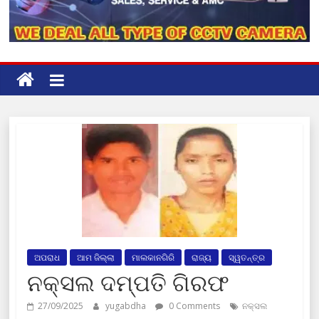
ଅପରାଧ
ଆମ ଜିଲ୍ଲା
ମାଲକାନଗିରି
ରାଜ୍ୟ
ସ୍ୱତନ୍ତ୍ର
ନକ୍ସଲ ଦମ୍ପତି ଗିରଫ
27/09/2025
yugabdha
0 Comments
ନକ୍ସଲ