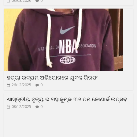
03/03/2026
0
ହତ୍ୟା ଉଦ୍ୟମ ଅଭିଯୋଗରେ ଯୁବକ ଗିରଫ
26/12/2025
0
ଶାସ୍ତ୍ରୀୟ ନୃତ୍ୟ ର ମହାକୁମ୍ଭ ୩୬ ତମ କୋଣାର୍କ ଉତ୍ସବ
08/12/2025
0