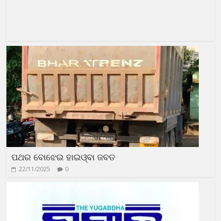
ପଥର ବୋଝେଇ ହାଇଓ୍ବା ଜବତ
22/11/2025
0