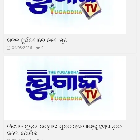
ସଡକ ଦୁର୍ଘଟଣାରେ ଜଣେ ମୃତ
04/03/2026
0
ନିଖୋଜ ଯୁବତୀ ଉଦ୍ଧାର ଯୁବତୀଙ୍କ ମାଙ୍କୁ ହସ୍ତାନ୍ତର
କଲେ ପୋଲିସ