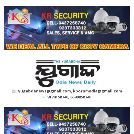
Skip
to
content
yugabdanews@gmail.com, kborpmedia@gmail.com
9178158740, 8599858740