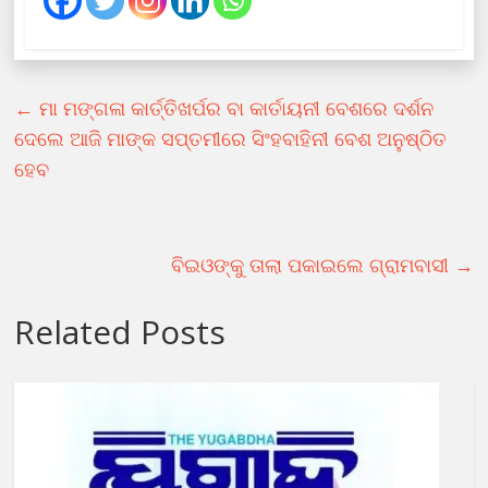
←
ମା ମଙ୍ଗଳା କାର୍ତ୍ତିଖର୍ପର ବା କାର୍ତାୟନୀ ବେଶରେ ଦର୍ଶନ
ଦେଲେ ଆଜି ମାଙ୍କ ସପ୍ତମୀରେ ସିଂହବାହିନୀ ବେଶ ଅନୁଷ୍ଠିତ
ହେବ
ବିଇଓଙ୍କୁ ତାଲା ପକାଇଲେ ଗ୍ରାମବାସୀ
→
Related Posts