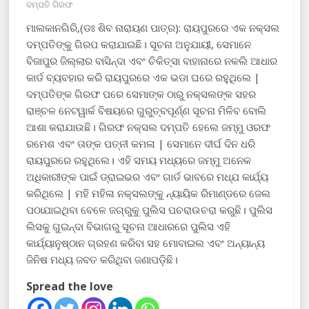
ଦମ୍ପତି ଗିରଫ
ମାଲକାନଗିରି,(ଡଃ ଶିବ ନାରାୟଣ ପାତ୍ର): ରାୟପୁରରେ ଏକ ନକ୍ସଲ
ଦମ୍ପତିଙ୍କୁ ଗିରପ କରାଯାଇଛି। ସୂଚନା ଅନୁଯାୟୀ, ସେମାନେ
ବିଜାପୁର ଜିଲ୍ଲାର ବାସିନ୍ଦା ଏବଂ ଚିକିତ୍ସା ବାହାନାରେ ନକଲି ଆଧାର
କାର୍ଡ ବ୍ୟବହାର କରି ରାୟପୁରରେ ଏକ ଭଡା ଘରେ ରହୁଥିଲେ |
ଦମ୍ପତିଙ୍କ ଗିରଫ ପରେ ସେମାଙ୍କ ଠାରୁ ନକ୍ସଲଙ୍କ ସହର
ରାଞ୍ଚଳ ନେଟୱାର୍କ ବିଷୟରେ ଗୁରୁତ୍ବପୂର୍ଣ୍ଣ ସୂଚନା ମିଳିବ ବୋଲି
ଆଶା କରାଯାଉଛି। ଗିରଫ ନକ୍ସଲ ଦମ୍ପତି ହେଲେ ଜମ୍ମୁ ଓରଫ
ରମେଶ ଏବଂ ତାଙ୍କ ପତ୍ନୀ କମଳା | ସେମାନେ ଦୀର୍ଘ ଦିନ ଧରି
ରାୟପୁରରେ ରହୁଥିଲେ। ଏହି ସମୟ ମଧ୍ୟରେ ଜମ୍ମୁ ଅନେକ
ଅଧିକାରୀଙ୍କ ପାଇଁ ଡ୍ରାଇଭର ଏବଂ ଗାର୍ଡ ଭାବରେ ମଧ୍ଯ କାର୍ଯ୍ୟ
କରିଥିଲେ | ମହି ମହିଳା ନକ୍ସଲଙ୍କୁ ନ୍ୟାୟିକ ରିମାଣ୍ଡରେ ଜେଲ
ପଠାଯାଇଥିବା ବେଳେ ଜଗ୍ରୁକୁ ପୁଲିସ ପଚରାଉଚରା କରୁଛି। ପୁଲିସ
ଲିସକୁ ଗୁଇନ୍ଦା ବିଭାଗରୁ ସୂଚନା ଆଧାରରେ ପୁଲିସ ଏହି
କାର୍ଯ୍ୟାନୁଷ୍ଠାନ ଗ୍ରହଣ କରିବା ସହ ମୋବାଇଲ ଏବଂ ଅନ୍ୟାନ୍ୟ
ଜିନିଷ ମଧ୍ୟ ଜବତ କରିଥିବା ଜଣାପଡ଼ିଛି।
Spread the love