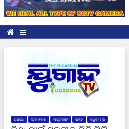
ଅପରାଧ
ଆମ ଜିଲ୍ଲା
ମୟୂରଭଞ୍ଜ
ରାଜ୍ୟ
ସ୍ୱତନ୍ତ୍ର