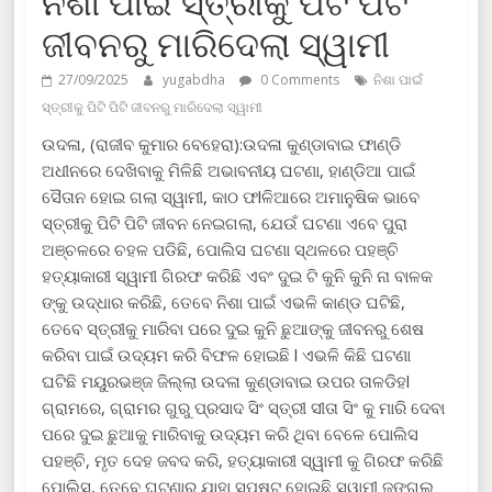
ନିଶା ପାଇଁ ସ୍ତ୍ରୀକୁ ପିଟି ପିଟି
ଜୀବନରୁ ମାରିଦେଲା ସ୍ୱାମୀ
27/09/2025
yugabdha
0 Comments
ନିଶା ପାଇଁ
ସ୍ତ୍ରୀକୁ ପିଟି ପିଟି ଜୀବନରୁ ମାରିଦେଲା ସ୍ୱାମୀ
ଉଦଳା, (ରାଜୀବ କୁମାର ବେହେରା):ଉଦଳା କୁଣ୍ଡାବାଇ ଫାଣ୍ଡି
ଅଧୀନରେ ଦେଖିବାକୁ ମିଳିଛି ଅଭାବନୀୟ ଘଟଣା, ହାଣ୍ଡିଆ ପାଇଁ
ସୈତାନ ହୋଇ ଗଲା ସ୍ୱାମୀ, କାଠ ଫlଳିଆରେ ଅମାନୁଷିକ ଭାବେ
ସ୍ତ୍ରୀକୁ ପିଟି ପିଟି ଜୀବନ ନେଇଗଲା, ଯେଉଁ ଘଟଣା ଏବେ ପୁରା
ଅଞ୍ଚଳରେ ଚହଳ ପଡିଛି, ପୋଲିସ ଘଟଣା ସ୍ଥଳରେ ପହଞ୍ଚି
ହତ୍ୟାକାରୀ ସ୍ୱାମୀ ଗିରଫ କରିଛି ଏବଂ ଦୁଇ ଟି କୁନି କୁନି ନା ବାଳକ
ଙ୍କୁ ଉଦ୍ଧାର କରିଛି, ତେବେ ନିଶା ପାଇଁ ଏଭଳି କାଣ୍ଡ ଘଟିଛି,
ତେବେ ସ୍ତ୍ରୀକୁ ମାରିବା ପରେ ଦୁଇ କୁନି ଛୁଆଙ୍କୁ ଜୀବନରୁ ଶେଷ
କରିବା ପାଇଁ ଉଦ୍ୟମ କରି ବିଫଳ ହୋଇଛି l ଏଭଳି କିଛି ଘଟଣା
ଘଟିଛି ମୟୁରଭଞ୍ଜ ଜିଲ୍ଲା ଉଦଳା କୁଣ୍ଡାବାଇ ଉପର ତାଳଡିହl
ଗ୍ରାମରେ, ଗ୍ରାମର ଗୁରୁ ପ୍ରସାଦ ସିଂ ସ୍ତ୍ରୀ ସୀତା ସିଂ କୁ ମାରି ଦେବା
ପରେ ଦୁଇ ଛୁଆକୁ ମାରିବାକୁ ଉଦ୍ୟମ କରି ଥିବା ବେଳେ ପୋଲିସ
ପହଞ୍ଚି, ମୃତ ଦେହ ଜବଦ କରି, ହତ୍ୟାକାରୀ ସ୍ୱାମୀ କୁ ଗିରଫ କରିଛି
ପୋଲିସ, ତେବେ ଘଟଣାରୁ ଯାହା ସ୍ପଷ୍ଟ ହୋଇଛି ସ୍ୱାମୀ ଜଙ୍ଗଲ