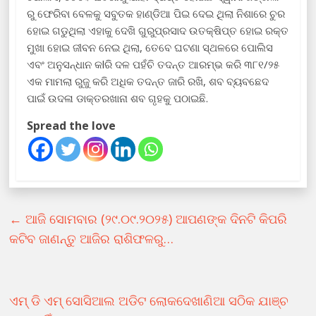
ରୁ ଫେରିବା ବେଳକୁ ସବୁତକ ହାଣ୍ଡିଆ ପିଇ ଦେଇ ଥିଲା ନିଶାରେ ଚୁର
ହୋଇ ଗଡୁଥିଲା ଏହାକୁ ଦେଖି ଗୁରୁପ୍ରସାଦ ଉତକ୍ଷିପ୍ତ ହୋଇ ରକ୍ତ
ମୁଖା ହୋଇ ଜୀବନ ନେଇ ଥିଲା, ତେବେ ଘଟଣା ସ୍ଥଳରେ ପୋଲିସ
ଏବଂ ଅନୁସନ୍ଧାନ କlରି ଦଳ ପହଁଚି ତଦନ୍ତ ଆରମ୍ଭ କରି ୩୮୧/୨୫
ଏକ ମାମଲା ରୁଜୁ କରି ଅଧିକ ତଦନ୍ତ ଜାରି ରଖି, ଶବ ବ୍ୟବଛେଦ
ପାଇଁ ଉଦଳା ଡାକ୍ତରଖାନା ଶବ ଗୃହକୁ ପଠାଇଛି.
Spread the love
←
ଆଜି ସୋମବାର (୨୯.୦୯.୨୦୨୫) ଆପଣଙ୍କ ଦିନଟି କିପରି
କଟିବ ଜାଣନ୍ତୁ ଆଜିର ରାଶିଫଳରୁ…
ଏମ୍ ଡି ଏମ୍ ସୋସିଆଲ ଅଡିଟ ଲୋକଦେଖାଣିଆ ସଠିକ ଯାଞ୍ଚ