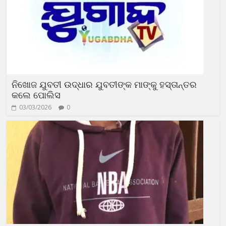
ନିଖୋଜ ଯୁବତୀ ଉଦ୍ଧାର ଯୁବତୀଙ୍କ ମାଙ୍କୁ ହସ୍ତାନ୍ତର
କଲେ ପୋଲିସ
03/03/2026
0