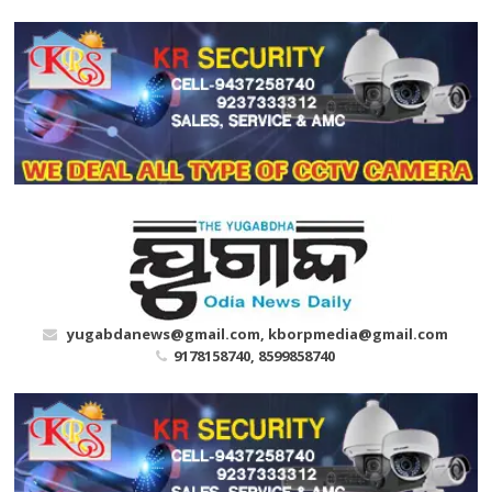
Skip
to
content
yugabdanews@gmail.com, kborpmedia@gmail.com
9178158740, 8599858740