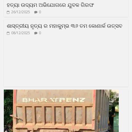
ହତ୍ୟା ଉଦ୍ୟମ ଅଭିଯୋଗରେ ଯୁବକ ଗିରଫ
26/12/2025
0
ଶାସ୍ତ୍ରୀୟ ନୃତ୍ୟ ର ମହାକୁମ୍ଭ ୩୬ ତମ କୋଣାର୍କ ଉତ୍ସବ
08/12/2025
0