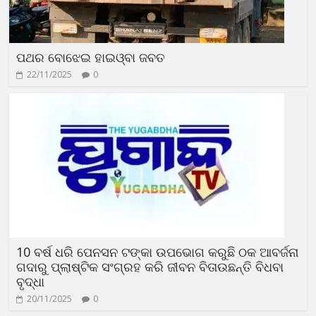
ପଥର ବୋଝେଇ ହାଇଓ୍ବା ଜବତ
22/11/2025
0
10 ବର୍ଷ ଧରି ପେନସନ ଟଙ୍କା ଉପଭୋଗ କରୁଛି ଠକ ଆବର୍ଜନା
ଗଦାରୁ ପ୍ଲାଷ୍ଟିକ ସଂଗ୍ରହ କରି ଜୀବନ ବିତାଉଛନ୍ତି ବିଧବା
ବୃଦ୍ଧା
20/11/2025
0