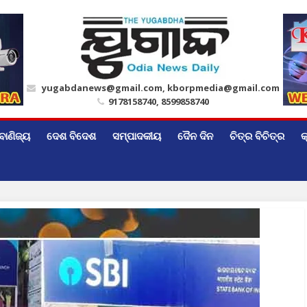
yugabdanews@gmail.com, kborpmedia@gmail.com
9178158740, 8599858740
ବାଣିଜ୍ୟ
ଦେଶ ବିଦେଶ
ସମ୍ପାଦକୀୟ
ଦୈନ ଦିନ
ଚିତ୍ର ବିଚିତ୍ର
କ