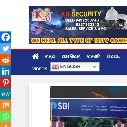
Skip
to
content
ରାଜ୍ୟ
ଆମ ଜିଲ୍ଲା
ରାଜନୀତି
ଅପରାଧ
ENGLISH
VIDEOS