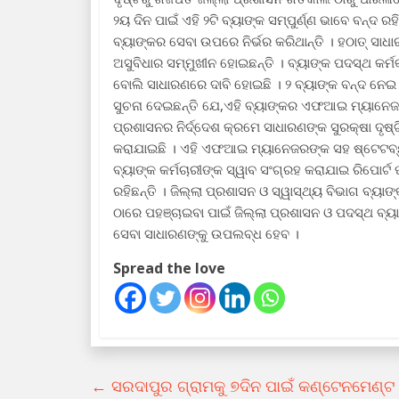
୨ୟ ଦିନ ପାଇଁ ଏହି ୨ଟି ବ୍ୟାଙ୍କ ସମ୍ପୁର୍ଣ୍ଣ ଭାବେ ବନ୍ଦ
ବ୍ୟାଙ୍କର ସେବା ଉପରେ ନିର୍ଭର କରିଥାନ୍ତି । ହଠାତ୍ ସାଧା
ଅସୁବିଧାର ସମ୍ମୁଖୀନ ହୋଇଛନ୍ତି । ବ୍ୟାଙ୍କ ପଦସ୍ଥ କର୍ମ
ବୋଲି ସାଧାରଣରେ ଦାବି ହୋଇଛି । ୨ ବ୍ୟାଙ୍କ ବନ୍ଦ ନେଇ 
ସୁଚନା ଦେଇଛନ୍ତି ଯେ,ଏହି ବ୍ୟାଙ୍କର ଏଫଆଇ ମ୍ୟାନେଜର କ
ପ୍ରଶାସନର ନିର୍ଦ୍ଦେଶ କ୍ରମେ ସାଧାରଣଙ୍କ ସୁରକ୍ଷା ଦୃଷ୍
କରାଯାଇଛି । ଏହି ଏଫଆଇ ମ୍ୟାନେଜରଙ୍କ ସହ ଷ୍ଟେଟବ୍ୟ
ବ୍ୟାଙ୍କ କର୍ମଚାରୀଙ୍କ ସ୍ୱାବ ସଂଗ୍ରହ କରାଯାଇ ରିପୋର୍
ରହିଛନ୍ତି । ଜିଲ୍ଲା ପ୍ରଶାସନ ଓ ସ୍ୱାସ୍ଥ୍ୟ ବିଭାଗ ବ୍ୟାଙ
ଠାରେ ପହଞ୍ଚାଇବା ପାଇଁ ଜିଲ୍ଲା ପ୍ରଶାସନ ଓ ପଦସ୍ଥ ବ୍ୟାଙ୍କ
ସେବା ସାଧାରଣଙ୍କୁ ଉପଲବ୍ଧ ହେବ ।
Spread the love
←
ସରଦାପୁର ଗ୍ରାମକୁ ୭ଦିନ ପାଇଁ କଣ୍ଟେନମେଣ୍