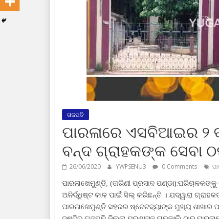
ଗଜପତି
ପାରଳାରେ ଏସବିଆଇର ୨ ବ୍ୟ
ବନ୍ଦ ଗ୍ରାହକଙ୍କ ସେବା ଠ
26/06/2020
YWPSENU3
0 Comments
ପା
ପାରଳାଖେମୁଣ୍ଡି, (ତାରିଣୀ ପ୍ରସାଦ ପଣ୍ଡା):ପରିଚାଳକଙ୍
ଅନିର୍ଦ୍ଧିଷ୍ଟ କାଳ ପାଇଁ ସିଲ୍ କରିଛନ୍ତି । ଯଦ୍ୱାରା ଗ୍ର
ପାରଳାଖେମୁଣ୍ଡି ସହରର ଷ୍ଟେଟବ୍ୟାଙ୍କ ମୁଖ୍ୟ ଶାଖାର ପ
ଦୃଷ୍ଟିରୁ ଗଜପତି ଜିଲ୍ଲା ପ୍ରଶାସନ ଗତକାଲି ଠାରୁ ପାରଳାଖ