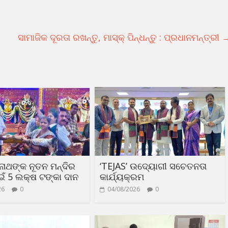
ସାମାଜିକ ଦୂରତା ରଖନ୍ତୁ, ମାସ୍କ୍ ପିନ୍ଧନ୍ତୁ : ପ୍ରଧାନମନ୍ତ୍ରୀ
ନାଥଙ୍କ ନୂତନ ମନ୍ଦିର
‘TEJAS’ ଉଦ୍ୟୋଗୀ ସଚେତନତା
ାଇଁ 5 ଲକ୍ଷ ଟଙ୍କା ଦାନ
କାର୍ଯ୍ୟକ୍ରମ
26
0
04/08/2026
0