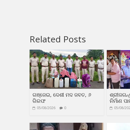
Related Posts
ଗଞ୍ଜେଇ, ଦେଶୀ ମଦ ଜବତ, ୬
ଶ୍ରୀଜଗନ୍
ଗିରଫ
ନିର୍ମାଣ ପ
05/08/2026
0
05/08/20