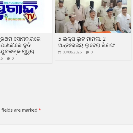
ପ୍ରଥମ ସୋମବାରରେ
5 ଲକ୍ଷ ଲୁଟ ମାମଲା: 2
ୋଖରୀରେ ବୁଡି
ଅନ୍ତଃରାଜ୍ୟ ଲୁଟେରା ଗିରଫ
ୁବକଙ୍କ ମୃତ୍ୟୁ
03/08/2026
0
26
0
 fields are marked
*