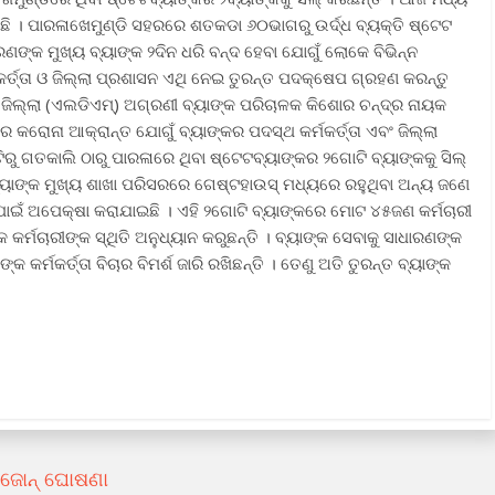
 ରହିଛି । ପାରଳାଖେମୁଣ୍ଡି ସହରରେ ଶତକଡା ୬୦ଭାଗରୁ ଉର୍ଦ୍ଧ ବ୍ୟକ୍ତି ଷ୍ଟେଟ
ରଣଙ୍କ ମୁଖ୍ୟ ବ୍ୟାଙ୍କ ୨ଦିନ ଧରି ବନ୍ଦ ହେବା ଯୋଗୁଁ ଲୋକେ ବିଭିନ୍ନ
କର୍ତ୍ତା ଓ ଜିଲ୍ଲା ପ୍ରଶାସନ ଏଥି ନେଇ ତୁରନ୍ତ ପଦକ୍ଷେପ ଗ୍ରହଣ କରନ୍ତୁ
ଜିଲ୍ଲା (ଏଲଡିଏମ୍‌) ଅଗ୍ରଣୀ ବ୍ୟାଙ୍କ ପରିଚାଳକ କିଶୋର ଚନ୍ଦ୍ର ନାୟକ
ରୋନା ଆକ୍ରାନ୍ତ ଯୋଗୁଁ ବ୍ୟାଙ୍କର ପଦସ୍ଥ କର୍ମକର୍ତ୍ତା ଏବଂ ଜିଲ୍ଲା
ଟିରୁ ଗତକାଲି ଠାରୁ ପାରଳାରେ ଥିବା ଷ୍ଟେଟବ୍ୟାଙ୍କର ୨ଗୋଟି ବ୍ୟାଙ୍କକୁ ସିଲ୍
ାଙ୍କ ମୁଖ୍ୟ ଶାଖା ପରିସରରେ ଗେଷ୍ଟହାଉସ୍ ମଧ୍ୟରେ ରହୁଥିବା ଅନ୍ୟ ଜଣେ
ଟ ପାଇଁ ଅପେକ୍ଷା କରାଯାଇଛି । ଏହି ୨ଗୋଟି ବ୍ୟାଙ୍କରେ ମୋଟ ୪୫ଜଣ କର୍ମଚାରୀ
୍କ କର୍ମଚାରୀଙ୍କ ସ୍ଥିତି ଅନୁଧ୍ୟାନ କରୁଛନ୍ତି । ବ୍ୟାଙ୍କ ସେବାକୁ ସାଧାରଣଙ୍କ
 କର୍ମକର୍ତ୍ତା ବିଚାର ବିମର୍ଶ ଜାରି ରଖିଛନ୍ତି । ତେଣୁ ଅତି ତୁରନ୍ତ ବ୍ୟାଙ୍କ
ଟ ଜୋନ୍ ଘୋଷଣା