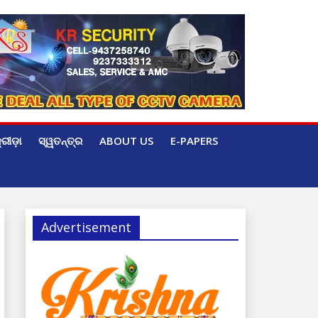
୍ରୀଡ଼ା
ସ୍ୱତନ୍ତ୍ର
ABOUT US
E-PAPERS
Advertisement