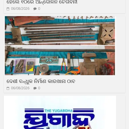
ହେଲେ ୧୦ରେ ଆନ୍ଦୋଳନ ଚେତାବନୀ
06/08/2026
0
ଦେଶୀ ବନ୍ଧୁକ ନିର୍ମାଣ କାରଖାନା ଠାବ
06/08/2026
0