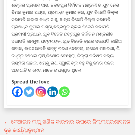
ଶଙ୍କର ପ୍ରସାଦ ଦାଶ, ଛତ୍ରପୁର ନିର୍ବାଚନ ମଣ୍ଡଳୀ ର ଯୁବ ନେତା
ବିମଳ କୁମାର ପଣ୍ଡା, ପ୍ରଶାନ୍ତ କୁମାର କର, ଯୁବ ବିଜେଡି ଜିଲ୍ଲା
ସଭାପତି ଭବାନୀ କାନ୍ତ ସାହୁ, ଛାତ୍ର ବିଜେଡି ଜିଲ୍ଲା ସଭାପତି
ପ୍ରଶାନ୍ତ କୁମାର ପଣ୍ଡା,ଛତ୍ରପୁର ବ୍ଲକ ବିଜେଡି ସଭାପତି
ପ୍ରବାସୀ ପ୍ରଧାନ, ଯୁବ ବିଜେଡି ଛତ୍ରପୁର ନିର୍ବାଚନ ମଣ୍ଡଳୀର
ସଭାପତି ସନମୁଖ ପଟ୍ଟନାୟକ, ଯୁବ ବିଜେଡି ବ୍ଲକ ସଭାପତି କାଳିଆ
ନାହାକ, ଉପସଭାପତି କାହ୍ନୁ ଚରଣ ବେହେରା, ରାଜେଶ ମହାରଣା, ଟି.
ଚନ୍ଦ୍ର ଶେଖର ରାଓ,କିଶୋର ବେହେରା, ଜିଲ୍ଲା ପରିଷଦ ସଭ୍ୟା
ରଶ୍ମିତା ନାହାକ, ଶମ୍ଭୁ ନାଥ ସ୍ୱାଇଁ ଙ୍କ ବହୁ ବିଜୁ ଜନତା ଦଳର
ଆଗଧାଡି ର ନେତା ମାନେ ଉପସ୍ଥିତ ଥିଲେ
Spread the love
←
ବେଆଇନ ଲଘୁ ଖଣିଜ କାରବାର ଉପରେ ଜିଲ୍ଲାପ୍ରଶାସନର
ଦୃଢ଼ କାର୍ଯ୍ୟାନୁଷ୍ଠାନ