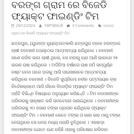
ବରଙ୍ଗ ଗ୍ରାମ ରେ ବିଜେଡି
ଫ୍ୟାକ୍ଟ ଫାଇଣ୍ଡିଂ ଟିମ
29/12/2024
YWPSENU8
0 Comments
ବରଙ୍ଗ
ଗ୍ରାମ ରେ ବିଜେଡି ଫ୍ୟାକ୍ଟ ଫାଇଣ୍ଡିଂ ଟିମ
ଛତ୍ରପୁର, (ଯୁଗାବ୍ଦ ନ୍ୟୁଜ):ଗତକାଲି ଛତ୍ରପୁର ବ୍ଲକ ବରଙ୍ଗର
ଚାଷୀ ବନମାଳୀ ପେଣ୍ଠେଇ ଆତ୍ମହତ୍ୟା କରିଥିଲେ । ବନମାଳୀ
ଜଣେ ଗରିବ ଭାଗ ଚାଷୀ ଥିଲେ, ସେ ବାହାରୁ ଋଣ ଆଣି ଭାଗରେ ୨୫
ଭରଣ ଚାଷ କରିଥିଲେ । ଅଦିନିଆ ବର୍ଷାରେ ଚାଷ ଜମି ସମ୍ପୂର୍ଣ୍ଣ
ନଷ୍ଟ ହେବା ପରେ ଘରକୁ ଆସି ପାଇଖାନାରେ ଆତ୍ମହତ୍ୟା
କରିଥିଲେ ବନମାଳୀ । ବିଜେଡି ସୁପ୍ରିମୋ ନବୀନ ପଟ୍ଟନାୟକ ଙ୍କ
ନିର୍ଦେଶକ୍ରମେ ଆଜି ଗାଁରେ ବିଜେଡ଼ିର ଫ୍ୟାକ୍ଟ ଫାଇଣ୍ଡିଂ ଟିମ
ପହଁଚି ବିଭିନ୍ନ ବିଷୟରେ ଅନୁଧ୍ୟାନ କରିଛନ୍ତି । ଟିମ ବନମାଳୀଙ୍କ
ପରିବାରକୁ ସାକ୍ଷାତ କରି ସମବେଦନା ଜଣାଇଥିଲେ । ବନମାଳୀଙ୍କ
ପରିବାରକୁ ୨୦ ହଜାର ଟଙ୍କା ପ୍ରଦାନ କରିଥିଲେ ଫ୍ୟାକ୍ଟ
ଫାଇଣ୍ଡିଂ ଟିମ । ବନମାଳୀ କେତେ ଟଙ୍କା ଓ କାହା କାହ ଠାରୁ ଟଙ୍କା
ନେଇଥିଲେ ସେ ନେଇ ମଧ୍ୟ ପଚାରି ବୁଝିଥିଲେ । ଏହାଛଡ଼ା
ବନମାଳୀଙ୍କ ଯେତେ ଋଣ ରହିଛି ତାହାକୁ ପରିଷୋଧ କରିବାର