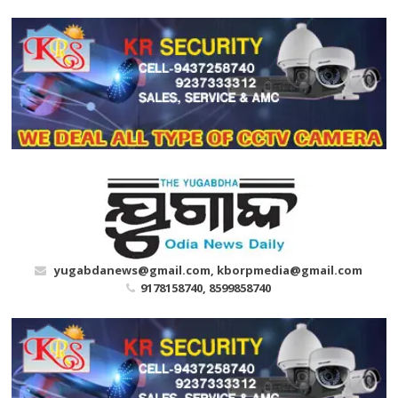
Skip
to
content
yugabdanews@gmail.com, kborpmedia@gmail.com
9178158740, 8599858740