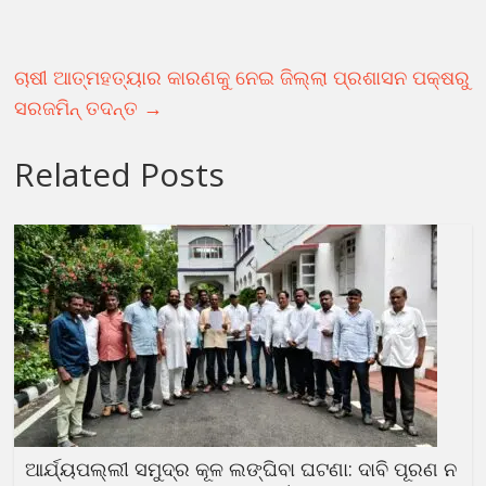
ଚାଷୀ ଆତ୍ମହତ୍ୟାର କାରଣକୁ ନେଇ ଜିଲ୍ଲା ପ୍ରଶାସନ ପକ୍ଷରୁ
ସରଜମିନ୍ ତଦନ୍ତ
→
Related Posts
ଆର୍ଯ୍ୟପଲ୍ଲୀ ସମୁଦ୍ର କୂଳ ଲଙ୍ଘିବା ଘଟଣା: ଦାବି ପୂରଣ ନ