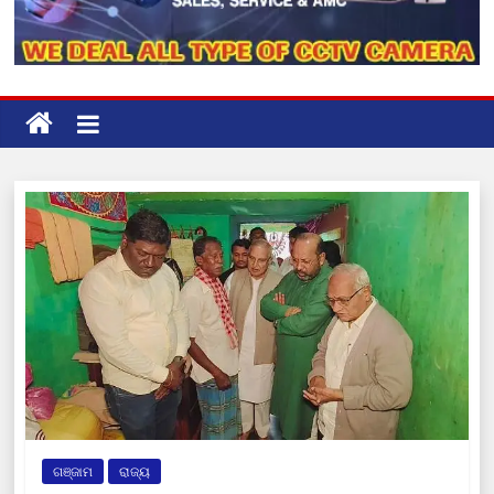
ଗଞ୍ଜାମ
ରାଜ୍ୟ