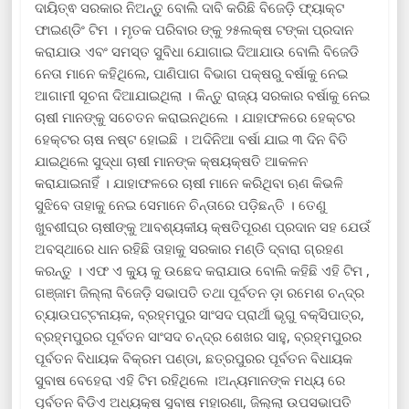
ଦାୟିତ୍ଵ ସରକାର ନିଅନ୍ତୁ ‌ବୋଲି ଦାବି କରିଛି ବିଜେଡ଼ି ଫ୍ୟାକ୍ଟ
ଫାଇଣ୍ଡିଂ ଟିମ । ମୃତକ ପରିବାର ଙ୍କୁ ୨୫ଲକ୍ଷ ଟଙ୍କା ପ୍ରଦାନ
କରାଯାଉ ଏବଂ ସମସ୍ତ ସୁବିଧା ଯୋଗାଇ ଦିଆଯାଉ ବୋଲି ବିଜେଡି
ନେତା ମାନେ କହିଥିଲେ, ପାଣିପାଗ ବିଭାଗ ପକ୍ଷରୁ ବର୍ଷାକୁ ନେଇ
ଆଗାମୀ ସୂଚନା ଦିଆଯାଇଥିଲା । କିନ୍ତୁ ରାଜ୍ୟ ସରକାର ବର୍ଷାକୁ ନେଇ
ଚାଷୀ ମାନଙ୍କୁ ସଚେତନ କରାଇନଥିଲେ । ଯାହାଫଳରେ ହେକ୍ଟର
ହେକ୍ଟର ଚାଷ ନଷ୍ଟ ହୋଇଛି । ଅଦିନିଆ ବର୍ଷା ଯାଇ ୩ ଦିନ ବିତି
ଯାଇଥିଲେ ସୁଦ୍ଧା ଚାଷୀ ମାନଙ୍କ କ୍ଷୟକ୍ଷତି ଆକଳନ
କରାଯାଇନାହିଁ । ଯାହାଫଳରେ ଚାଷୀ ମାନେ କରିଥିବା ଋଣ କିଭଳି
ସୁଝିବେ ତାହାକୁ ନେଇ ସେମାନେ ଚିନ୍ତାରେ ପଡ଼ିଛନ୍ତି । ତେଣୁ
ଖୁବଶୀଘ୍ର ଚାଷୀଙ୍କୁ ଆବଶ୍ୟକୀୟ କ୍ଷତିପୂରଣ ପ୍ରଦାନ ସହ ଯେଉଁ
ଅବସ୍ଥାରେ ଧାନ ରହିଛି ତାହାକୁ ସରକାର ମଣ୍ଡି ଦ୍ବାରା ଗ୍ରହଣ
କରନ୍ତୁ । ଏଫ ଏ କ୍ୟୁ କୁ ଉଛେଦ କରାଯାଉ ବୋଲି କହିଛି ଏହି ଟିମ ,
ଗଞ୍ଜାମ ଜିଲ୍ଲା ବିଜେଡ଼ି ସଭାପତି ତଥା ପୂର୍ବତନ ଡ଼ା ରମେଶ ଚନ୍ଦ୍ର
ଚ୍ୟାଉପଟ୍ଟନାୟକ, ବ୍ରହ୍ମପୁର ସାଂସଦ ପ୍ରାର୍ଥୀ ଭୃଗୁ ବକ୍ସିପାତ୍ର,
ବ୍ରହ୍ମପୁରର ପୂର୍ବତନ ସାଂସଦ ଚନ୍ଦ୍ର ଶେଖର ସାହୁ, ବ୍ରହ୍ମପୁରର
ପୂର୍ବତନ ବିଧାୟକ ବିକ୍ରମ ପଣ୍ଡା, ଛତ୍ରପୁରର‌ ପୂର୍ବତନ ବିଧାୟକ
ସୁବାଷ ବେହେରା ଏହି ଟିମ ରହିଥିଲେ ।ଅନ୍ୟମାନଙ୍କ ମଧ୍ୟ ରେ
ପୂର୍ବତନ ବିଡିଏ ଅଧ୍ୟକ୍ଷ ସୁବାଷ ମହାରଣା, ଜିଲ୍ଲା ଉପସଭାପତି