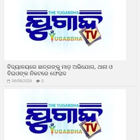
ବିଦ୍ୟାଳୟରେ ଛାତ୍ରଙ୍କୁ ମାଡ଼ ଅଭିଯୋଗ, ଥାନା ଓ
ବିଇଓଙ୍କ ନିକଟରେ ଫେରାଦ
06/08/2026
0