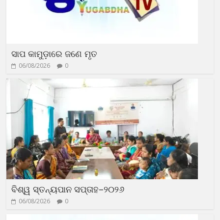
ସାପ କାମୁଡ଼ାରେ ଜଣେ ମୃତ
06/08/2026
0
ବିଶ୍ୱ ସ୍ତନ୍ୟପାନ ସପ୍ତାହ–୨୦୨୬
06/08/2026
0