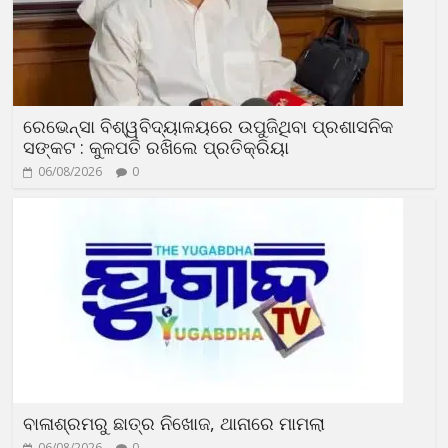
ରେଭେନ୍ସା ବିଶ୍ୱବିଦ୍ୟାଳୟରେ ଉପୁଜିଥିବା ପ୍ରଶାସନିକ
ସଙ୍କଟ : କୁଳପତି ରଖିଲେ ପ୍ରତିକ୍ରିୟା
06/08/2026
0
ବାଳାଶ୍ରମରୁ ଛାତ୍ର ନିଖୋଜ, ଥାନାରେ ମାମଲା
06/08/2026
0