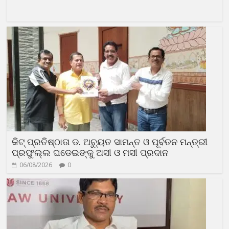
କିଟ୍ ପ୍ରତିଷ୍ଠାତା ଡ. ଅଚ୍ୟୁତ ସାମନ୍ତ ଓ ପୂର୍ବତନ ମନ୍ତ୍ରୀ
ପ୍ରଫୁଲ୍ଲ ଘଡେଇଙ୍କୁ ଅସୀ ଓ ମସୀ ପ୍ରଦାନ
06/08/2026
0