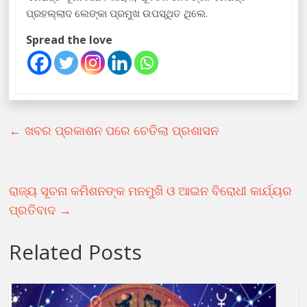
ପ୍ରହଲ୍ଲାଦ ଲେଙ୍କା ପ୍ରମୁଖ ଉପସ୍ଥିତ ଥିଲେ.
Spread the love
←
ଖବର ପ୍ରକାଶନ ପରେ ଚେତିଲା ପ୍ରଶାସନ
ରାଜ୍ୟ ସୂଚନା କମିଶନଙ୍କ ମନମୁଖି ଓ ଆଇନ ବିରୋଧୀ କାର୍ଯ୍ୟର
ପ୍ରତିବାଦ
→
Related Posts