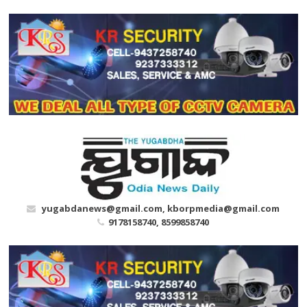
Skip
to
content
yugabdanews@gmail.com, kborpmedia@gmail.com
9178158740, 8599858740