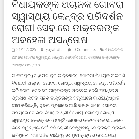
ବିଧାୟକଙ୍କ ଅଚାନକ ଗୋବରା
ସ୍ୱାସ୍ଥ୍ୟ କେନ୍ଦ୍ର ପରିଦର୍ଶନ
ରୋଗୀ ସେବାରେ ଡାକ୍ତରଙ୍କ
ଅବହେଳା ଅସନ୍ତୋଷ
21/11/2025
yugabdha
0 Comments
ବିଧାୟକଙ୍କ
ଅଚାନକ ଗୋବରା ସ୍ୱାସ୍ଥ୍ୟ କେନ୍ଦ୍ର ପରିଦର୍ଶନ ରୋଗୀ ସେବାରେ ଡାକ୍ତରଙ୍କ
ଅବହେଳା ଅସନ୍ତୋଷ
ଗାଙ୍ଗପୁର,(ସନ୍ତୋଷ କୁମାର ବିଷୋଇ): ସୋରଡା ବିଧାୟକ ନୀଳମଣି
ବିଷୋୟୀ ଅଚାନକ ଗୋବରା ଗୋଷ୍ଠୀ ସ୍ୱାସ୍ଥ୍ୟ କେନ୍ଦ୍ର ପରିଦର୍ଶନ
କରି ରୋଗୀ ସେବାରେ ଡାକ୍ତରଙ୍କ ଅବହେଳା ଦେଖି ଅସନ୍ତୋଷ
ପ୍ରକାଶ କରିବା ସହିତ ଡ଼ାକ୍ତରଙ୍କ ବିରୁଦ୍ଧରେ କାର୍ଯ୍ୟାନୁଷ୍ଠାନ
ଦାବୀ କରିଛନ୍ତି, ସୂଚନା ପ୍ରକାରେ ଆଜି ସକାଳ ସାଢେ ଏଗାରଟା
ସମୟରେ ସୋରଡ଼ା ବିଧାୟକ ଶ୍ରୀ ବିଷୋୟୀ ଗୋବରା ଗୋଷ୍ଠୀ
ସ୍ୱାସ୍ଥ୍ୟ କେନ୍ଦ୍ରରେ ପହଞ୍ଚି ସେଠାରେ ଡାକ୍ତରଙ୍କ ସ୍ଥାନରେ
ଜଣେ ସ୍ୱାସ୍ଥ୍ୟ କର୍ମୀ ବସି ରୋଗୀ ଦେଖୁଥିବାରୁ ସେ ବିରକ୍ତି ପ୍ରକାଶ
କରିଥିଲେ, ଏହା ସହିତ ଦାୟିତ୍ୱରେ ଥିବା ଡ଼ାକ୍ତର ଉପାଧ୍ୟାୟ