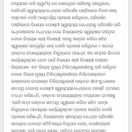
ମଦ୍ୟପାନ କରି କ୍ୱାର୍ଟର୍ ରେ ଶୋଇଥିବା ଜାଣିବାକୁ ପାଇଥିଲେ,
ସେହିପରି ସ୍ୱାସ୍ଥ୍ୟକେନ୍ଦ୍ରର ପରିଦର୍ଶନ ପଞ୍ଜିକାରେ ନିଜର ଜାଲ୍
ଦସ୍ତଖତ ଦେଖି ଆଶ୍ଚର୍ଯ୍ୟ ପ୍ରକାଶ କରିଥିଲେ, ପରିଦର୍ଶନ
ପଞ୍ଜିକାରେ ବିଧାୟକ ଗୋଷ୍ଠୀ ସ୍ୱାସ୍ଥ୍ୟ କେନ୍ଦ୍ରକୁ ପରିଦର୍ଶନ କରି
ସନ୍ତୋଷଜନକ ମନ୍ତବ୍ୟ ଦେଇ ବିଧାୟକଙ୍କ ସ୍ୱାକ୍ଷର ରହିଥିବା
ବେଳେ ବିଧାୟକ ଶ୍ରୀ ବିଷୋୟୀ ଏହାକୁ ଖଣ୍ଡନ କରିବା ସହିତ
ସ୍ୱାକ୍ଷର ସମ୍ପୂର୍ଣ୍ଣ ଜାଲ୍ ବୋଲି ପ୍ରକାଶ କରିଥିଲେ I ଏନେଇ
ଡ଼ାକ୍ତର ଉପାଧ୍ୟାୟଙ୍କ ବିରୁଦ୍ଧରେ ଆସନ୍ତା ଏକ ସପ୍ତାହ ଭିତରେ
କାର୍ଯ୍ୟାନୁଷ୍ଠାନ ନେବା ପାଇଁ ବିଧାୟକ ଶ୍ରୀ ବିଷୋୟୀ ଗଞ୍ଜାମ
ଜିଲ୍ଳାପାଳ ଏବଂ ଜିଲ୍ଲା ମୁଖ୍ୟ ଚିକିତ୍ସାଧିକାରୀଙ୍କୁ ଦାବି କରିଥିବା
ବେଳେ ଜିଲ୍ଲା ମୁଖ୍ୟ ଚିକିତ୍ସାଧିକାରୀଙ୍କ ନିର୍ଦ୍ଦେଶକ୍ରମେ
ଭଞ୍ଜନଗର ଉପଖଣ୍ଡ ଚିକିତ୍ସାଧିକାରୀ ଡାକ୍ତର ସୀତାଂଶୁ ଶେଖର
ଶତପଥି ଗୋବରା ଗୋଷ୍ଠୀ ସ୍ୱାସ୍ଥ୍ୟକେନ୍ଦ୍ରରେ ପହଞ୍ଚି ଘଟଣାର
ତଦନ୍ତ କରିଛନ୍ତି, ଡାକ୍ତର ଉପାଧ୍ୟାୟଙ୍କ ମଦ୍ୟପାନ ଘଟଣାକୁ
ଏସଡିଏମ୍ଓ ଡାକ୍ତର ଶତପଥି ସ୍ୱୀକାର କରିବା ସହିତ ତାଙ୍କ
ବିରୁଦ୍ଧରେ ଆବଶ୍ୟକ କାର୍ଯ୍ୟନୁଷ୍ଠାନ ଗ୍ରହଣ କରାଯିବ ବୋଲି
ପ୍ରକାଶ କରିଛନ୍ତି, ବିଧାୟକଙ୍କ ସ୍ଵାସ୍ଥ୍ୟ କେନ୍ଦ୍ର ପରିଦର୍ଶନ
ସମୟରେ ଗୋବରା ସମିତିସଭ୍ୟ ବିଭୂପାଦ ଜେନା, ବେଣୀପଲ୍ଲୀ
ସରପଞ୍ଚ ଦୂର୍ଗା ମାଧବ ନାୟକ, ପୂର୍ବତନ ନେଟଙ୍ଗା ସରପଞ୍ଚ