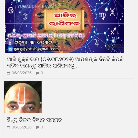
ଆଜି ଶୁକ୍ରବାର (୦୭.୦୮.୨୦୨୬) ଆପଣଙ୍କ ଦିନଟି କିପରି
କଟିବ ଜାଣନ୍ତୁ ଆଜିର ରାଶିଫଳରୁ…
06/08/2026
0
ହିନ୍ଦୁ ତିଳକ ବିଜ୍ଞାନ ସମ୍ମତ
06/08/2026
0