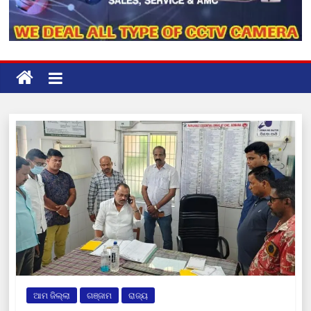
ଆମ ଜିଲ୍ଲା
ଗଞ୍ଜାମ
ରାଜ୍ୟ