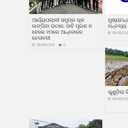
ଆର୍ଯ୍ୟପଲ୍ଲୀ ସମୁଦ୍ର କୂଳ
ମୁଖ୍ୟମନ୍
ଲଙ୍ଘିବା ଘଟଣା: ଦାବି ପୂରଣ ନ
ମନ୍ତବ୍ୟ: 
ହେଲେ ୧୦ରେ ଆନ୍ଦୋଳନ
06/08/20
ଚେତାବନୀ
06/08/2026
0
ଭୁଶୁଡ଼ିଲା
06/08/20