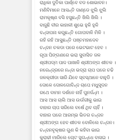
ରାଧିକା ଦୁତିକା ପାର୍ଶ୍ବେ ବଡ ଶୋଭାବନ।
ମଣିବିମାନେ ଆସନ୍ତି ଦାଣ୍ଡେ ଝୁଲି ଝୁଲି
ରାମକୃଷ୍ଣ ବସି ହସୁଛନ୍ତି ଖିଲି ଖିଲି ।
ବାଜୁଛି ବୀର କାହାଳୀ ଶୁଭେ ହୁଳି ହୁଳି
ବନ୍ଦାପନା କରୁଛନ୍ତି ଗୋପବାଳି ମିଳି ।
ରହି ରହି ଆସୁଛନ୍ତି ପଞ୍ଚମହାଦେବ
ଚନ୍ଦନ ଚକଡା ପରେ ଭେଟଭାଟ ହେବ ।
ରୂପା ପିଙ୍ଗଣରେ ଭରା ସୁବାସିତ ଜଳ
ଶ୍ରୀପଦ୍ମ ପାଦ ପାଖାଳି ଶ୍ରୀଅଙ୍ଗ ଶୀତଳ ।
ନରେନ୍ଦ୍ରରେ ନନ୍ଦା ଭଦ୍ରା ଚାପ ପରେ ଚଢି
ଜଳକ୍ରୀଡା ସାରି ଯିବେ ସ୍ବସ୍ଥାନେ ବାହୁଡି ।
ଦୋଳେ ଦୋଳଗୋବିନ୍ଦ ଚାପେ ମଧୁସୂଦନ
ରଥେ ବାମନ ଦର୍ଶନେ ନାହିଁ ପୁନର୍ଜନ୍ମ ।
ଆସ ଆସ ଚାଲି ଆସ ଉଉଁରୀକୁ ଭାଇ
ବାହାର ଚାପ ସରିଲେ ବର୍ଷେ ଥିବ ଚାହିଁ ।
ବାହାର ପରେ ଆରମ୍ଭ ଭିତର ଚନ୍ଦନ
ଶ୍ରୀଅଙ୍ଗ ହେବ ଶୀତଳ ବୋଳିଲେ ଚନ୍ଦନ।
ଚନ୍ଦନବୃକ୍ଷର ଗୁଣ କି କହିବା ଭାଇ
କୁରାଢୀ ମାରିଲେ ଚୋଟ ସୁଗନ୍ଧେ ବାସଇ ।