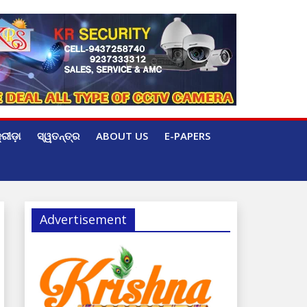
୍ରୀଡ଼ା
ସ୍ୱତନ୍ତ୍ର
ABOUT US
E-PAPERS
Advertisement