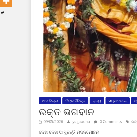
ଆମ ଜିଲ୍ଲା
ଚିତ୍ର ବିଚିତ୍ର
ରାଜ୍ୟ
ସମ୍ପାଦକୀୟ
ସ
ଭକ୍ତ ଭଗବାନ
09/05/2026
yugabdha
0 Comments
ଭକ
ଦେଖ ଦେଖ ଆସୁଛନ୍ତି ମଦନମୋହନ