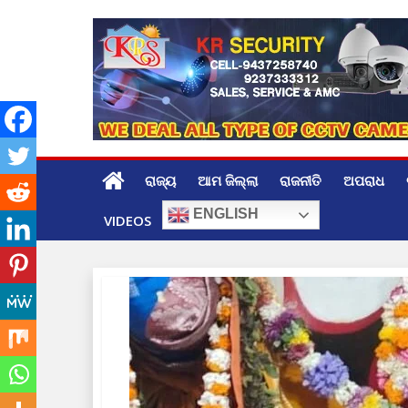
Skip
to
content
ରାଜ୍ୟ
ଆମ ଜିଲ୍ଲା
ରାଜନୀତି
ଅପରାଧ
ENGLISH
VIDEOS