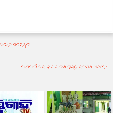
ୂପାନନ୍ଦ ସରସ୍ୱତୀ
ପାଣିପାଇଁ ଗରା ବାଲତି ରଖି ରାଜ୍ୟ ରାଜପଥ ଅବରୋଧ