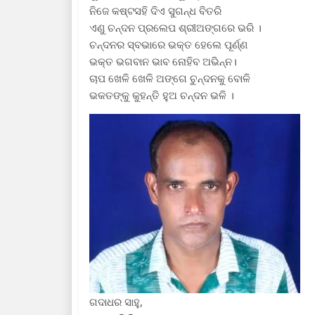
ନିଜେ କଷ୍ଟସହି ଦିଏ ସୁଗନ୍ଧ ବିତରି
ଏଣୁ ଚନ୍ଦନ ପ୍ରଲେପ ଶ୍ରୀଅଙ୍ଗରେ ଭରି ।
ଚନ୍ଦନର ସ୍ବଭାରେ ଭକ୍ତ ହେଲେ ପୂର୍ଣ୍ଣ
ଭକ୍ତ ଭଗବାନ ଭାବ ନୋହିବ ଅଭିନ୍ନ।
ଚାପ ଖେଳି ଖେଳି ଅଙ୍ଗେ ଚୁନ୍ଦନକୁ ବୋଳି
ଭକତଙ୍କୁ କୁହନ୍ତି ହୁଅ ଚନ୍ଦନ ଭଳି ।
ଗଦାଧର ସାହୁ,