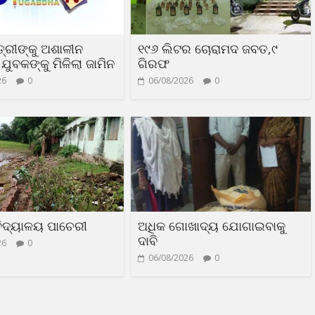
ତ୍ରୀଙ୍କୁ ଅଶାଳୀନ
୧୯୬ ଲିଟର ଚୋରାମଦ ଜବତ,୯
ଯୁବକଙ୍କୁ ମିଳିଲା ଜାମିନ
ଗିରଫ
26
0
06/08/2026
0
 ବିଦ୍ୟାଳୟ ପାଚେରୀ
ଅଧିକ ଗୋଖାଦ୍ୟ ଯୋଗାଇବାକୁ
ଦାବି
26
0
06/08/2026
0