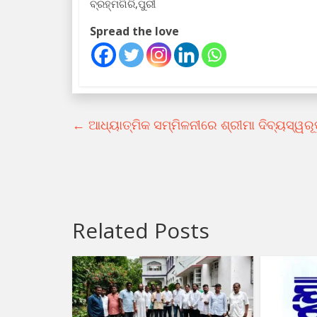
ବ୍ରହ୍ମଗିରି,ପୁରୀ
Spread the love
←
ଆଧ୍ୟାତ୍ମିକ ସମ୍ମିଳନୀରେ ଶ୍ରୀମା ଦିବ୍ୟସ୍ୱର
Related Posts