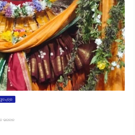
୍ୱତନ୍ତ୍ର
୍ତ ଭଗବାନ