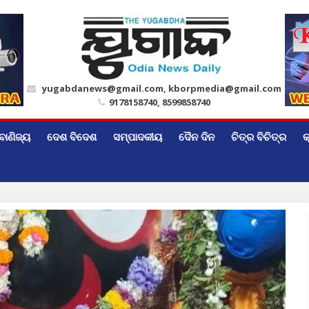
yugabdanews@gmail.com, kborpmedia@gmail.com
9178158740, 8599858740
ବାଣିଜ୍ୟ
ଦେଶ ବିଦେଶ
ସମ୍ପାଦକୀୟ
ଦୈନ ଦିନ
ଚିତ୍ର ବିଚିତ୍ର
କ