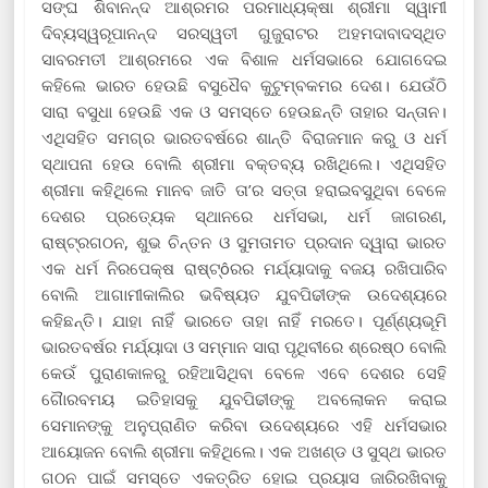
ସଙ୍ଘ ଶିବାନନ୍ଦ ଆଶ୍ରମର ପରମାଧ୍ୟକ୍ଷା ଶ୍ରୀମା ସ୍ୱାମୀ
ଦିବ୍ୟସ୍ୱରୂପାନନ୍ଦ ସରସ୍ୱତୀ ଗୁଜୁରାଟର ଅହମଦାବାଦସ୍ଥିତ
ସାବରମତୀ ଆଶ୍ରମରେ ଏକ ବିଶାଳ ଧର୍ମସଭାରେ ଯୋଗଦେଇ
କହିଲେ ଭାରତ ହେଉଛି ବସୁଧୈବ କୁଟୁମ୍ବକମର ଦେଶ। ଯେଉଁଠି
ସାରା ବସୁଧା ହେଉଛି ଏକ ଓ ସମସ୍ତେ ହେଉଛନ୍ତି ତାହାର ସନ୍ତାନ।
ଏଥିସହିତ ସମଗ୍ର ଭାରତବର୍ଷରେ ଶାନ୍ତି ବିରାଜମାନ କରୁ ଓ ଧର୍ମ
ସ୍ଥାପନା ହେଉ ବୋଲି ଶ୍ରୀମା ବକ୍ତବ୍ୟ ରଖିଥିଲେ। ଏଥିସହିତ
ଶ୍ରୀମା କହିଥିଲେ ମାନବ ଜାତି ତା’ର ସତ୍ତା ହରାଇବସୁଥିବା ବେଳେ
ଦେଶର ପ୍ରତ୍ୟେକ ସ୍ଥାନରେ ଧର୍ମସଭା, ଧର୍ମ ଜାଗରଣ,
ରାଷ୍ଟ୍ରଗଠନ, ଶୁଭ ଚିନ୍ତନ ଓ ସୁମତାମତ ପ୍ରଦାନ ଦ୍ୱାରା ଭାରତ
ଏକ ଧର୍ମ ନିରପେକ୍ଷ ରାଷ୍ଟ୍ôରର ମର୍ଯ୍ୟାଦାକୁ ବଜୟ ରଖିପାରିବ
ବୋଲି ଆଗାମୀକାଲିର ଭବିଷ୍ୟତ ଯୁବପିଢୀଙ୍କ ଉଦେଶ୍ୟରେ
କହିଛନ୍ତି। ଯାହା ନାହିଁ ଭାରତେ ତାହା ନାହିଁ ମରତେ। ପୂର୍ଣ୍ଣ୍ୟଭୂମି
ଭାରତବର୍ଷର ମର୍ଯ୍ୟାଦା ଓ ସମ୍ମାନ ସାରା ପୃଥିବୀରେ ଶ୍ରେଷ୍ଠ ବୋଲି
କେଉଁ ପୁରାଣକାଳରୁ ରହିଆସିଥିବା ବେଳେ ଏବେ ଦେଶର ସେହି
ଗୈାରବମୟ ଇତିହାସକୁ ଯୁବପିଢୀଙ୍କୁ ଅବଲୋକନ କରାଇ
ସେମାନଙ୍କୁ ଅନୁପ୍ରାଣିତ କରିବା ଉଦେଶ୍ୟରେ ଏହି ଧର୍ମସଭାର
ଆୟୋଜନ ବୋଲି ଶ୍ରୀମା କହିଥିଲେ। ଏକ ଅଖଣ୍ଡ ଓ ସୁସ୍ଥ ଭାରତ
ଗଠନ ପାଇଁ ସମସ୍ତେ ଏକତ୍ରିତ ହୋଇ ପ୍ରୟାସ ଜାରିରଖିବାକୁ