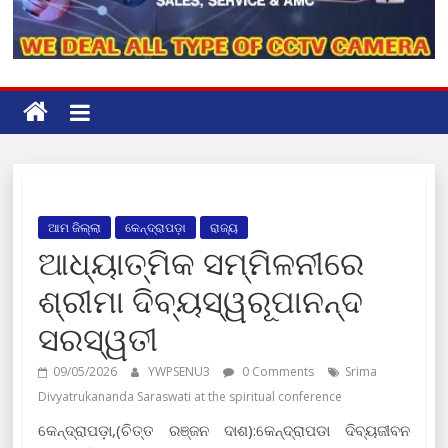
ଆମ ଜିଲ୍ଲା
କେନ୍ଦ୍ରାପଡ଼ା
ରାଜ୍ୟ
ଆଧ୍ୟାତ୍ମିକ ସମ୍ମିଳନୀରେ
ଶ୍ରୀମା ଦିବ୍ୟସ୍ୱରୂପାନନ୍ଦ
ସରସ୍ୱତୀ
09/05/2026
YWPSENU3
0 Comments
Srima
Divyatrukananda Saraswati at the spiritual conference
କେନ୍ଦ୍ରାପଡ଼ା,(ଚିତ୍ତ ରଞ୍ଜନ ଦାଶ):କେନ୍ଦ୍ରାପଡା ଦିବ୍ୟଜୀବନ