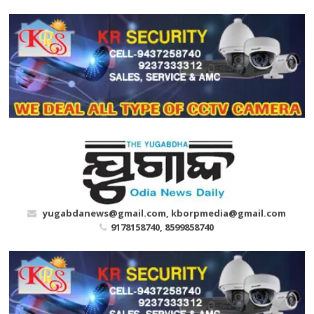
Skip
to
content
yugabdanews@gmail.com, kborpmedia@gmail.com
9178158740, 8599858740