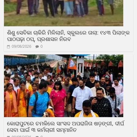
ଶିଶୁ ସେବିକା ଚାକିରି ମିଳିଲାନି, ସ୍କୁଲରେ ତାଲା: ୧୪୩ ପିଲାଙ୍କ
ପାଠପଢ଼ା ଠପ୍, ପ୍ରଶାସନ ନିରବ
09/08/2026
0
କୋରାପୁଟରେ ଚମକିଲେ ସାଂସଦ ଅପରାଜିତା ଷଡ଼ଙ୍ଗୀ, ଦୀର୍ଘ
ସେବା ପାଇଁ ୩ କର୍ମଚାରୀ ସମ୍ମାନିତ