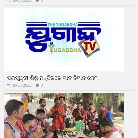
09/08/2026
0
ସରସ୍ୱତୀ ଶିଶୁ ମନ୍ଦିରରେ ଜ୍ଞାନ ବିଜ୍ଞାନ ମେଳା
09/08/2026
0