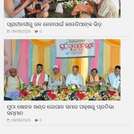
ପ୍ରାଚୀନଦୀରୁ ଜଳ ନେବାପାଇଁ କାଉଡିଆଙ୍କ ଭିଡ଼
09/08/2026
0
ମୁଠା ଷୋହଳ ଖଣ୍ଡ ଗୋପାଳ ସମାଜ ପକ୍ଷରୁ ପ୍ରତିଭା
ସମ୍ମାନ
09/08/2026
0