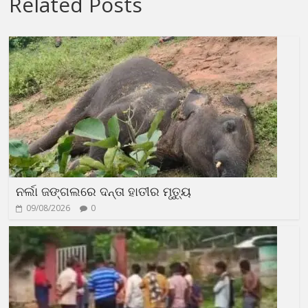
Related Posts
ନର୍ଲା ଜଙ୍ଗଲରେ ଦନ୍ତା ହାତୀର ମୃତ୍ୟୁ
09/08/2026
0