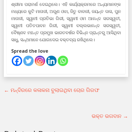
ଶ୍ରୀମା ପରାମର୍ଶ ଦେଇଥିଲେ। ଏହି କାର୍ଯ୍ୟକ୍ରମରେ ଅନ୍ୟମାନଙ୍କ
ମଧ୍ୟରେ କୁଟି ମାତାଜୀ, ଅରୁଣ ଓଝା, ଜିତୁ ବାବାଜୀ, ଜୟନ୍ତ ଦାସ, ପୁନ
ମାତାଜୀ, ସ୍ୱାମୀ ପ୍ରତିଭା ଗିରୀ, ସ୍ୱାମୀ ଓମ ଆନନ୍ଦ ସରସ୍ୱତୀ,
ସ୍ୱାମୀ ପତିତପାବନ ଗିରୀ, ସ୍ୱାମୀ ବଲ୍ଲଭାନନ୍ଦ ସରସ୍ୱତୀ,
ବୈଷ୍ଣବ ମହନ୍ତ ପ୍ରମୁଖ ଭାରତବର୍ଷର ବିଭିନ୍ନ ପ୍ରାନ୍ତରୁ ଆସିଥିବା
ସାଧୁ, ସନ୍ଥମାନେ ଯୋଗଦେଇ ବକ୍ତବ୍ୟ ରଖିଥିଲେ।
Spread the love
←
ମନ୍ଦିରରେ କଳାକନା ବୁଲାଇଥିବା ଚୋର ଗିରଫ
ଭକ୍ତ ଭଗବାନ
→