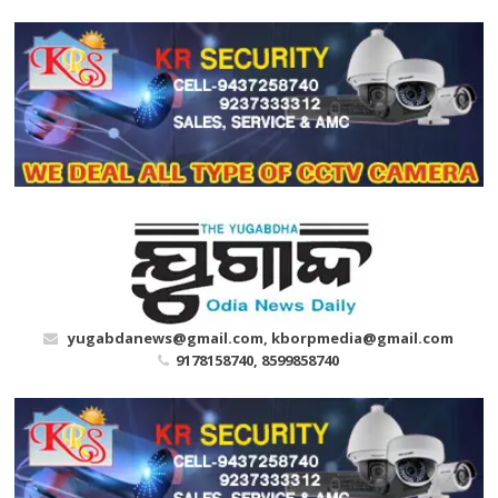
Skip
to
content
yugabdanews@gmail.com, kborpmedia@gmail.com
9178158740, 8599858740