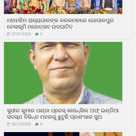
ମହାମହିମ ରାଜ୍ୟପାଳଙ୍କ କରକମଳରେ ଗୋପାଳପୁର
ବେଳାଭୂମି ମହୋତ୍ସବ ଉଦଘାଟିତ
27/01/2026
0
ସୁଧୀର କୁମାର ପଣ୍ଡା ପ୍ରେସ୍ କାଉନ୍ସିଲ ଅଫ୍ ଇଣ୍ଡିଆ
ସଦସ୍ଯ ବିଭିନ୍ନ ମହଲରୁ ଛୁଟୁଛି ପ୍ରଶଂସାର ସୁଅ
03/12/2025
0