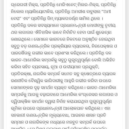
ଗ୍ରେଗରୀ ମିକ୍ସ, ପ୍ରତିନିଧି ମେରିଏନେଟ୍ ମିଲର-ମିକ୍ସ, ପ୍ରତିନିଧି
ନିକୋଲ ମ୍ୟାଲିୟୋଟାକିସ, ପ୍ରତିନିଧି ଅମରୀଶ ବାବୁଲାଲ ‘‘ଅମୀ
ବେରା’’ ଏବଂ ପ୍ରତିନିଧି ଜିମ୍ ମ୍ୟାକଗବର୍ଣ୍ଣ ସାମିଲ ଥିଲେ ।
ପ୍ରତିନିଧି ଦଳର ସଦସ୍ୟମାନେ ପ୍ରଧାନମନ୍ତ୍ରୀ ମୋଦୀଙ୍କୁ ତୃତୀୟ
ଥର ଲଗାତାର ଐତିହାସିକ ଭାବେ ନିର୍ବାଚିତ ହେବା ପାଇଁ ଶୁଭେଚ୍ଛା
ଜଣାଇଥିଲେ। ସେମାନେ ଭାରତରେ ନିକଟରେ ଅନୁଷ୍ଠିତ ହୋଇଥିବା
ସବୁଠୁ ବଡ଼ ଗଣତାନ୍ତ୍ରିକ ପ୍ରକ୍ରିୟାର ବ୍ୟାପକତା, ନିରପେକ୍ଷତା ଓ
ପାରଦର୍ଶିତାକୁ ଗଭୀର ଭାବେ ପ୍ରଶଂସା କରିଥିଲେ। ପ୍ରତିନିଧି ଦଳ
ଭାରତ-ଆମେରିକା ସମ୍ପର୍କକୁ ସବୁଠୁ ଗୁରୁତ୍ୱପୂର୍ଣ୍ଣ ବୋଲି ଅଭିହିତ
କରିବା ସହିତ ବ୍ୟବସାୟ, ନୂଆ ଓ ଉଦୀୟମାନ ପ୍ରଯୁକ୍ତି,
ପ୍ରତିରକ୍ଷା, ନାଗରିକ ସମ୍ପର୍କ ସମେତ ସବୁ କ୍ଷେତ୍ରରେ ବ୍ୟାପକ
ରଣନୀତିକ ବୈଶ୍ୱିକ ଭାଗିଦାରୀକୁ ଆହୁରି ଗଭୀର କରିବା ଉପରେ
ସେମାନଙ୍କର ଦୃଢ଼ ସମର୍ଥନ ବ୍ୟକ୍ତ କରିଥିଲେ। ଭାରତ-ଆମେରିକା
ସମ୍ପର୍କକୁ ଆଗକୁ ବଢ଼ାଇବାରେ ଆମେରିକା କଂଗ୍ରେସର ଲଗାତାର ଓ
ଦ୍ୱିପାକ୍ଷିକ ସମର୍ଥନ ଦ୍ୱାରା ନିର୍ବାହ କରାଯାଇଥିବା ଗୁରୁତ୍ୱପୂର୍ଣ୍ଣ
ଭୂମିକା ଉପରେ ପ୍ରଧାନମନ୍ତ୍ରୀ ଆଲୋକପାତ କରିଥିଲେ। ଏହା
ସହଭାଗୀ ଗଣତାନ୍ତ୍ରିକ ମୂଲ୍ୟବୋଧ, ଆଇନର ଶାସନ ପ୍ରତି
ସମ୍ମାନ ଓ ନାଗରିକଙ୍କ ମଧ୍ୟରେ ମଜବୁତ ସମ୍ପର୍କ ଉପରେ
ଆଧାରିତ । ସେ ବିଶ୍ୱ କଲ୍ୟାଣ ପାଇଁ ଦ୍ୱିପାକ୍ଷିକ ସମ୍ପର୍କକୁ