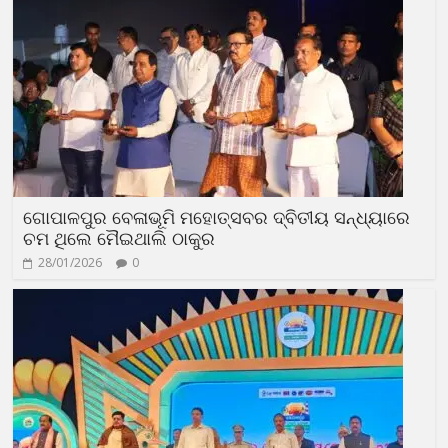
ଗୋପାଳପୁର ବେଳାଭୂମି ମହୋତ୍ସବର ଦ୍ବିତୀୟ ସନ୍ଧ୍ୟାରେ
ଚମ ଥିଲେ ମୈଇଥାଲି ଠାକୁର
28/01/2026
0