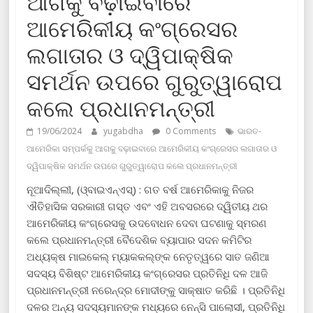
ଆଗକୁ ବଢ଼ାଇବାରେ
ଆମେରିକୀୟ କଂଗ୍ରେସର
ଲଗାତାର ଓ ଦ୍ୱିପାକ୍ଷିକ
ସମର୍ଥନ ଉପରେ ଗୁରୁତ୍ୱାରୋପ
କଲେ ପ୍ରଧାନମନ୍ତ୍ରୀ
19/06/2024
yugabdha
0 Comments
ଭାରତ-
ଆମେରିକା ସମ୍ପର୍କକୁ ଆଗକୁ ବଢ଼ାଇବାରେ ଆମେରିକୀୟ କଂଗ୍ରେସର ଲଗାତାର ଓ
ଦ୍ୱିପାକ୍ଷିକ ସମର୍ଥନ ଉପରେ ଗୁରୁତ୍ୱାରୋପ କଲେ ପ୍ରଧାନମନ୍ତ୍ରୀ
ନୂଆଦିଲ୍ଲୀ, (ଓ୍ବାଇଏନ୍ଏସ୍) : ଗତ ବର୍ଷ ଆମେରିକାକୁ ନିଜର
ଐତିହାସିକ ସରକାରୀ ଗସ୍ତ ଏବଂ ଏହି ଅବସରରେ ଦ୍ୱିତୀୟ ଥର
ଆମେରିକୀୟ କଂଗ୍ରେସକୁ ଉଦବୋଧନ ଦେବା ଘଟଣାକୁ ସ୍ମରଣ
କଲେ ପ୍ରଧାନମନ୍ତ୍ରୀ ବୈଦେଶିକ ବ୍ୟାପାର ସଦନ କମିଟିର
ଅଧ୍ୟକ୍ଷ ମାଇକେଲ୍ ମ୍ୟାକକଲ୍ଙ୍କ ନେତୃତ୍ୱରେ ସାତ ଜଣିଆ
ସଦସ୍ୟ ବିଶିଷ୍ଟ ଆମେରିକୀୟ କଂଗ୍ରେସର ପ୍ରତିନିଧି ଦଳ ଆଜି
ପ୍ରଧାନମନ୍ତ୍ରୀ ନରେନ୍ଦ୍ର ମୋଦୀଙ୍କୁ ସାକ୍ଷାତ କରିଛି । ପ୍ରତିନିଧି
ଦଳର ଅନ୍ୟ ସଦସ୍ୟମାନଙ୍କ ମଧ୍ୟରେ ନେନ୍ସି ପାଲୋସୀ, ପ୍ରତିନିଧି