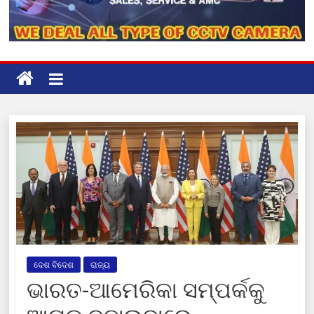
ଦେଶ ବିଦେଶ
ରାଜ୍ୟ
ଭାରତ-ଆମେରିକା ସମ୍ପର୍କକୁ