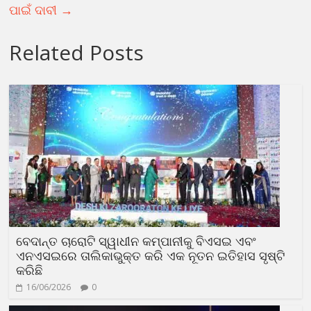
ପାଇଁ ଦାବୀ
→
Related Posts
ବେଦାନ୍ତ ଚାରୋଟି ସ୍ୱାଧୀନ କମ୍ପାନୀକୁ ବିଏସଇ ଏବଂ
ଏନଏସଇରେ ତାଲିକାଭୁକ୍ତ କରି ଏକ ନୂତନ ଇତିହାସ ସୃଷ୍ଟି
କରିଛି
16/06/2026
0