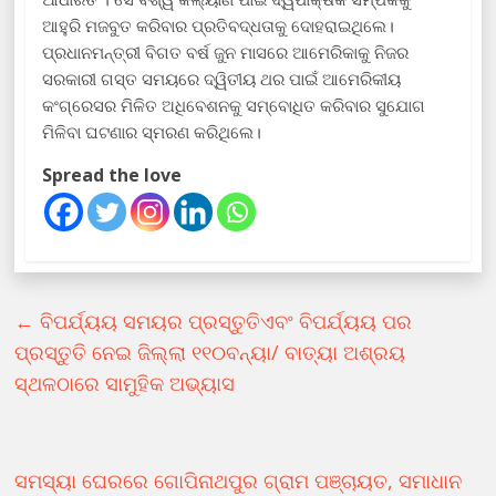
ଆହୁରି ମଜବୁତ କରିବାର ପ୍ରତିବଦ୍ଧତାକୁ ଦୋହରାଇଥିଲେ।
ପ୍ରଧାନମନ୍ତ୍ରୀ ବିଗତ ବର୍ଷ ଜୁନ ମାସରେ ଆମେରିକାକୁ ନିଜର
ସରକାରୀ ଗସ୍ତ ସମୟରେ ଦ୍ୱିତୀୟ ଥର ପାଇଁ ଆମେରିକୀୟ
କଂଗ୍ରେସର ମିଳିତ ଅଧିବେଶନକୁ ସମ୍ବୋଧିତ କରିବାର ସୁଯୋଗ
ମିଳିବା ଘଟଣାର ସ୍ମରଣ କରିଥିଲେ।
Spread the love
←
ବିପର୍ଯ୍ୟୟ ସମୟର ପ୍ରସ୍ତୁତିଏବଂ ବିପର୍ଯ୍ୟୟ ପର
ପ୍ରସ୍ତୁତି ନେଇ ଜିଲ୍ଲା ୧୧୦ବନ୍ୟା/ ବାତ୍ୟା ଅଶ୍ରୟ
ସ୍ଥଳଠାରେ ସାମୁହିକ ଅଭ୍ୟାସ
ସମସ୍ୟା ଘେରରେ ଗୋପିନାଥପୁର ଗ୍ରାମ ପଞ୍ଚାୟତ, ସମାଧାନ