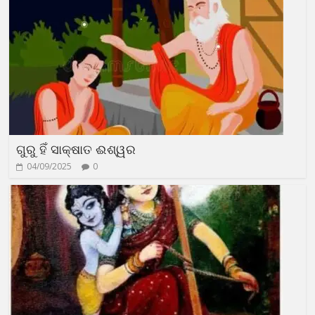
ଗୁରୁ ହିଁ ସାକ୍ଷାତ ଈଶ୍ୱର
04/09/2025
0