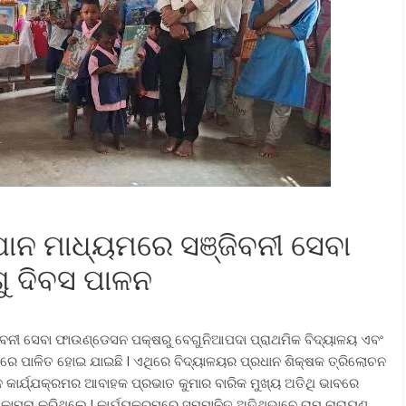
ଯାନ ମାଧ୍ୟମରେ ସଞ୍ଜିବନୀ ସେବା
ୁ ଦିବସ ପାଳନ
ଜିବନୀ ସେବା ଫାଉଣ୍ଡେସନ ପକ୍ଷରୁ ବେଗୁନିଆପଦା ପ୍ରାଥମିକ ବିଦ୍ୟାଳୟ ଏବଂ
ରେ ପାଳିତ ହୋଇ ଯାଇଛି l ଏଥିରେ ବିଦ୍ୟାଳୟର ପ୍ରଧାନ ଶିକ୍ଷକ ତ୍ରିଲୋଚନ
ନ କାର୍ଯ୍ଯକ୍ରମର ଆବାହକ ପ୍ରଭାତ କୁମାର ବାରିକ ମୁଖ୍ୟ ଅତିଥି ଭାବରେ
ମନା କରିଥିଲେ l କାର୍ଯ୍ୟକ୍ରମରେ ସମ୍ମାନିତ ଅତିଥିଭାବେ ରାମ ନାରାୟଣ