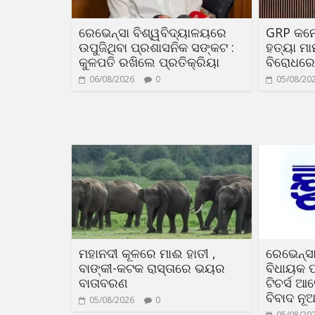
ରେଭେନ୍ସା ବିଶ୍ୱବିଦ୍ୟାଳୟରେ
GRP କନ
ଉପୁଜିଥିବା ପ୍ରଶାସନିକ ସଙ୍କଟ :
ହତ୍ୟା ମା
କୁଳପତି ରଖିଲେ ପ୍ରତିକ୍ରିୟା
ବିରୋଧରେ 
06/08/2026
0
05/08/20
ମହାନଦୀ କୂଳରେ ମାଈ ହାତୀ ,
ରେଭେନ୍ସା
ବାଙ୍କୀ-କଟକ ରାସ୍ତାରେ ଭୟର
ବିଧାୟକ ପ
ବାତାବରଣ
ଟିଚର୍ସ ଆ
ବିବାଦ ନୂ
05/08/2026
0
05/08/20