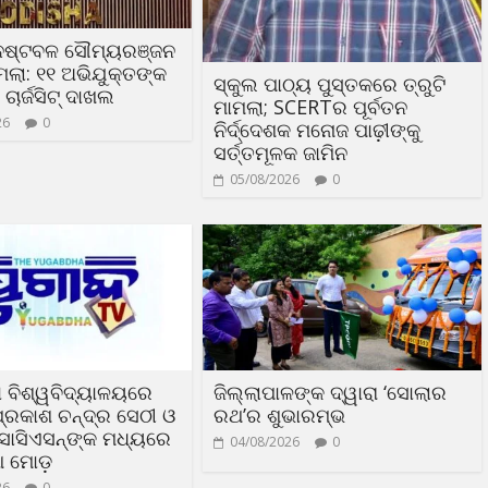
େଷ୍ଟବଳ ସୌମ୍ୟରଞ୍ଜନ
ମଲା: ୧୧ ଅଭିଯୁକ୍ତଙ୍କ
ସ୍କୁଲ ପାଠ୍ୟ ପୁସ୍ତକରେ ତ୍ରୁଟି
ଚାର୍ଜସିଟ୍ ଦାଖଲ
ମାମଲା; SCERTର ପୂର୍ବତନ
26
0
ନିର୍ଦ୍ଦେଶକ ମନୋଜ ପାଢ଼ୀଙ୍କୁ
ସର୍ତ୍ତମୂଳକ ଜାମିନ
05/08/2026
0
 ବିଶ୍ୱବିଦ୍ୟାଳୟରେ
ଜିଲ୍ଲାପାଳଙ୍କ ଦ୍ୱାରା ‘ସୋଲାର
୍ରକାଶ ଚନ୍ଦ୍ର ସେଠୀ ଓ
ରଥ’ର ଶୁଭାରମ୍ଭ
ସୋସିଏସନ୍‌ଙ୍କ ମଧ୍ୟରେ
04/08/2026
0
ଆ ମୋଡ଼
26
0