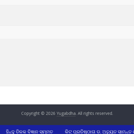
Copyright © 2026
Yugabdha
. All rights reserved.
ହିନ୍ଦୁ ତିଳକ ବିଜ୍ଞାନ ସମ୍ମତ
କିଟ୍ ପ୍ରତିଷ୍ଠାତା ଡ. ଅଚ୍ୟୁତ ସାମନ୍ତ ଓ