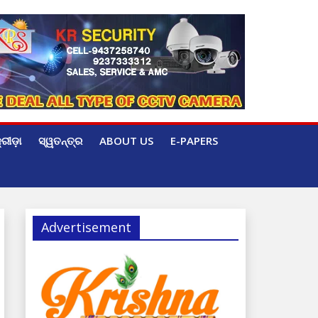
୍ରୀଡ଼ା
ସ୍ୱତନ୍ତ୍ର
ABOUT US
E-PAPERS
Advertisement