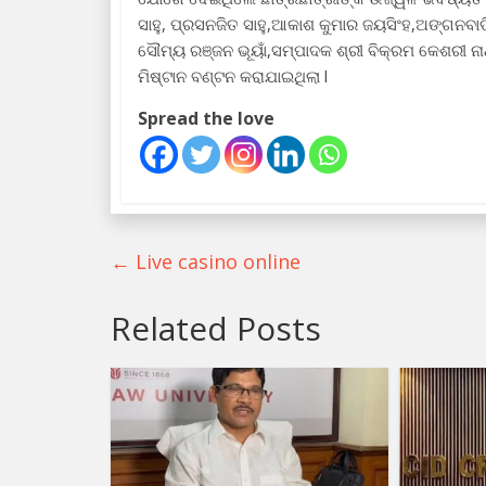
ସାହୁ, ପ୍ରସନଜିତ ସାହୁ,ଆକାଶ କୁମାର ଜୟସିଂହ,ଅଙ୍ଗନବାଡି
ସୌମ୍ୟ ରଞ୍ଜନ ଭୂୟାଁ,ସମ୍ପାଦକ ଶ୍ରୀ ବିକ୍ରମ କେଶରୀ ନ
ମିଷ୍ଟାନ ବଣ୍ଟନ କରାଯାଇଥିଲା l
Spread the love
←
Live casino online
Related Posts