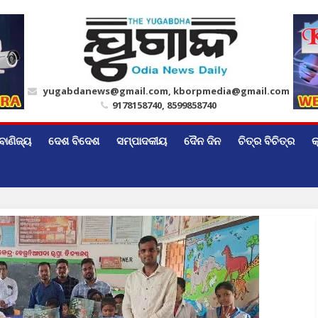
yugabdanews@gmail.com, kborpmedia@gmail.com
9178158740, 8599858740
ବାଣିଜ୍ୟ
ଦେଶ ବିଦେଶ
ସମ୍ପାଦକୀୟ
ଦୈନ ଦିନ
ଚିତ୍ର ବିଚିତ୍ର
କ