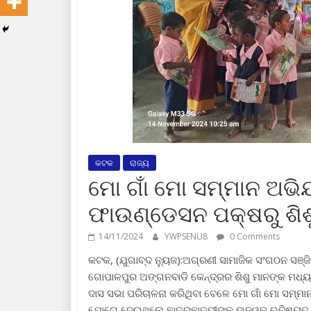
କଟକ
ରାଜ୍ୟ
ମୋ ଗାଁ ମୋ ସମ୍ମାନ ଅଭି
ଫାଉଣ୍ଡେସନ ପକ୍ଷରୁ ଶିଶ
14/11/2024
YWPSENU8
0 Comments
କଟକ, (ଯୁଗାବ୍ଦ ନ୍ୟୁଜ):ଅଗ୍ରଣୀ ସାମାଜିକ ସଂଗଠନ ସଞ୍
ଗୋପାଳପୁର ଅଙ୍ଗନବାଡି କେନ୍ଦ୍ରର ଶିଶୁ ମାନଙ୍କ ମଧ୍ୟ
ଦାସ ସଭା ପରିଚାଳନା କରିଥିବା ବେଳେ ମୋ ଗାଁ ମୋ ସମ୍ମା
ଯୋଗେ ଦେଇଥିଲେ ଛାତ୍ରଛାତ୍ରୀଙ୍କ ଉଜ୍ୱଳ ଭବିଷ୍ୟତ କା