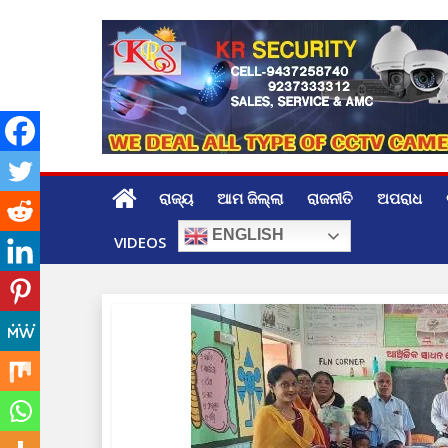
Skip
to
content
ରାଜ୍ୟ
ଆମ ଜିଲ୍ଲା
ରାଜନୀତି
ଅପରାଧ
ENGLISH
VIDEOS