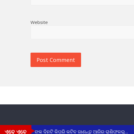
Website
ଏବେ ଏବେ
୮.୨୦୨୬) ଆପଣଙ୍କ ଦିନଟି କିପରି କଟିବ ଜାଣନ୍ତୁ ଆଜିର ରାଶିଫଳରୁ…