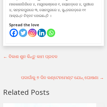
ମାଲକାନାଗିରିରେ ୪, ମୟୂରଭଞ୍ଜରେ ୧, ନୟାଗଡ଼ରେ ୪, ପୁରୀରେ
୪, ସମ୍ବଲପୁରରେ ୩, ସୋନପୁରରେ ୪, ସୁନ୍ଦରଗଡ଼ରେ ୧୧
ଆକ୍ରାନ୍ତ ଚିହ୍ନଟ ହୋଇଛନ୍ତି ।
Spread the love
←
ବିକାଶ ଶୁନ କିନ୍ତୁ କାମ ପ୍ରବଳ
ପଦାଗାଁକୁ ୭ ଦିନ କଣ୍ଟେନମେଣ୍ଟ ଯୋନ୍ ଘୋଷଣା
→
Related Posts