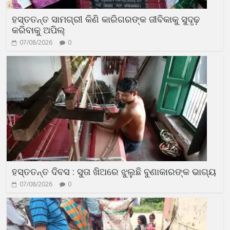
ହସ୍ତତନ୍ତ ସାମଗ୍ରୀ କିଣି କାରିଗରଙ୍କ ଜୀବିକାକୁ ସୁଦୃଢ଼
କରିବାକୁ ଅପିଲ୍
07/08/2026
0
ହସ୍ତତନ୍ତ ଦିବସ : ସୁତା ଖିଅରେ ଝୁଲୁଛି ବୁଣାକାରଙ୍କ ଭାଗ୍ୟ
07/08/2026
0