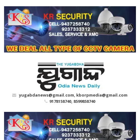
Skip
to
content
yugabdanews@gmail.com, kborpmedia@gmail.com
9178158740, 8599858740