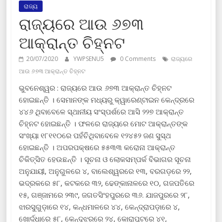
ରାଜ୍ୟ
ରାଜ୍ୟରେ ଆଉ ୬୭୩
ଆକ୍ରାନ୍ତ ଚିହ୍ନଟ
20/07/2020
YWPSENU5
0 Comments
ରାଜ୍ୟରେ
ଆଉ ୬୭୩ ଆକ୍ରାନ୍ତ ଚିହ୍ନଟ
ଭୁବନେଶ୍ୱର : ରାଜ୍ୟରେ ଆଉ ୬୭୩ ଆକ୍ରାନ୍ତ ଚିହ୍ନଟ
ହୋଇଛନ୍ତି । ସେମାନଙ୍କ ମଧ୍ୟରୁ କ୍ୱାରେଣ୍ଟାଇନ କେନ୍ଦ୍ରରେ
୪୪୬ ଥିବାବେଳେ ସ୍ଥାନୀୟ ସଂସ୍ପର୍ଶରେ ଆସି ୨୨୭ ଆକ୍ରାନ୍ତ
ଚିହ୍ନଟ ହୋଇଛନ୍ତି । ଫଳରେ ରାଜ୍ୟରେ ମୋଟ ଆକ୍ରାନ୍ତଙ୍କ
ସଂଖ୍ୟା ୧୮୧୧୦ରେ ପହଁଚିଥିବାବେଳେ ୧୨୪୫୨ ଜଣ ସୁସ୍ଥ
ହୋଇଛନ୍ତି । ଅପରପକ୍ଷରେ ୫୫୩୩ କରୋନା ଆକ୍ରାନ୍ତ
ଚିକିତ୍ସିତ ହେଉଛନ୍ତି । ସୂଚନା ଓ ଲୋକସମ୍ପର୍କ ବିଭାଗର ସୂଚନା
ଅନୁଯାୟୀ, ଅନୁଗୁଳରେ ୪, ବାଲେଶ୍ୱରରେ ୧୩, ବରଗଡ଼ରେ ୨୨,
ଭଦ୍ରକରେ ୫୮, କଟକରେ ୩୨, ଢେଙ୍କାନାଳରେ ୧୦, ଗଜପତିରେ
୧୫, ଗଞ୍ଜାମରେ ୨୩୯, ଜଗତସିଂହପୁରରେ ୩୬. ଯାଜପୁରରେ ୨୮,
ଝାରସୁଗୁଡ଼ାରେ ୧୪, କନ୍ଧମାଳରେ ୪୪, କେନ୍ଦ୍ରାପଡ଼ାରେ ୪,
ଖୋର୍ଦ୍ଧାରେ ୫୮, କେନ୍ଦୁଝରରେ ୨୪, କୋରାପୁଟରେ ୪୧,