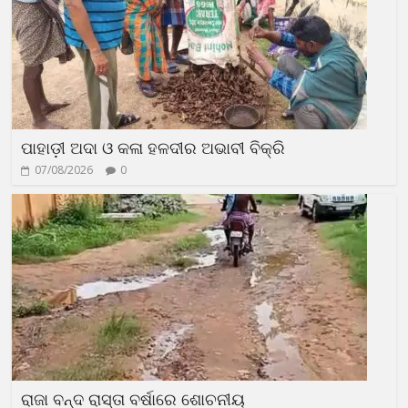
ପାହାଡ଼ୀ ଅଦା ଓ କଳା ହଳଦୀର ଅଭାବୀ ବିକ୍ରି
07/08/2026
0
ରାଜା ବନ୍ଦ ରାସ୍ତା ବର୍ଷାରେ ଶୋଚନୀୟ