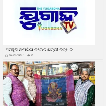
ଅପହୃତା ନାବାଳିକା କଲେଜ ଛାତ୍ରୀ ଉଦ୍ଧାର
07/08/2026
0