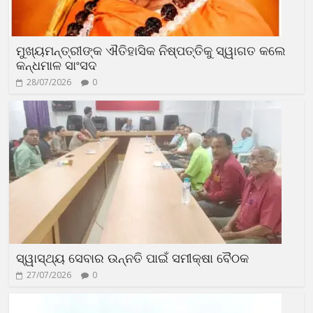
ମୁଖ୍ୟମନ୍ତ୍ରୀଙ୍କ ଐତିହାସିକ ନିଷ୍ପତ୍ତିକୁ ସ୍ୱାଗତ କଲେ
କନ୍ଧମାଳ ସାଂସଦ
28/07/2026
0
ସ୍ୱାସ୍ଥ୍ୟ ସେବାର ଉନ୍ନତି ପାଇଁ ସମୀକ୍ଷା ବୈଠକ
27/07/2026
0