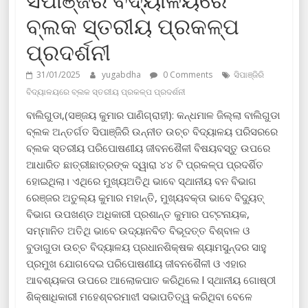
ବ୍ଲକ ସ୍ତରୀୟ ପ୍ରକଳ୍ପ
ପ୍ରଦର୍ଶନୀ
31/01/2025
yugabdha
0 Comments
ସିପାଞ୍ଜିରି
ବିଦ୍ୟାଳୟରେ ବ୍ଲକ ସ୍ତରୀୟ ପ୍ରକଳ୍ପ ପ୍ରଦର୍ଶନୀ
ବାଲିଗୁଡା,(ସଞ୍ଜୟ କୁମାର ପାଣିଗ୍ରାହୀ): କନ୍ଧମାଳ ଜିଲ୍ଲା ବାଲିଗୁଡା
ବ୍ଲକ ଅନ୍ତର୍ଗତ ସିପାଞ୍ଜିରି ଉନ୍ନୀତ ଉଚ୍ଚ ବିଦ୍ୟାଳୟ ପରିସରରେ
ବ୍ଲକ ସ୍ତରୀୟ ପରିପୋଷଣୀୟ ଜୀବନଶୈଳୀ ବିଷୟବସ୍ତୁ ଉପରେ
ଆଧାରିତ ଛାତ୍ରୀଛାତ୍ରଙ୍କ ଦ୍ୱାରା ୪୪ ଟି ପ୍ରକଳ୍ପ ପ୍ରଦର୍ଶିତ
ହୋଇଥିଲା। ଏଥିରେ ମୁଖ୍ୟଅତିଥି ଭାବେ ସ୍ଥାନୀୟ ବନ ବିଭାଗ
ରେଞ୍ଜର ଅତୁଲ୍ୟ କୁମାର ମହାନ୍ତି, ମୁଖ୍ୟବକ୍ତା ଭାବେ ବିଦ୍ୟୁତ୍
ବିଭାଗ ଉପଖଣ୍ଡ ଅଧିକାରୀ ପ୍ରଶାନ୍ତ କୁମାର ପଟ୍ଟନାୟକ,
ସମ୍ମାନିତ ଅତିଥି ଭାବେ ଉଦ୍ୟାନବିତ ବିଭୂଦତ୍ତ ବିଶ୍ବାଳ ଓ
ବୁଡାଗୁଡା ଉଚ୍ଚ ବିଦ୍ୟାଳୟ ପ୍ରଧାନଶିକ୍ଷକ ଶ୍ୟାମସୁନ୍ଦର ସାହୁ
ପ୍ରମୁଖ ଯୋଗଦେଇ ପରିପୋଷଣୀୟ ଜୀବନଶୈଳୀ ଓ ଏହାର
ଆବଶ୍ୟକ‌ତା ଉପରେ ଆଲୋକପାତ କରିଥିଲେ l ସ୍ଥାନୀୟ ଗୋଷ୍ଠୀ
ଶିକ୍ଷାଧିକାରୀ ମହେଶ୍ବରମାଝୀ ସଭାପତିତ୍ୱ କରିଥିବା ବେଳେ