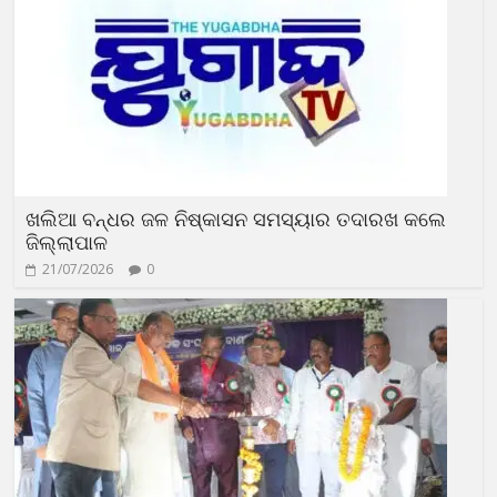
ଖଲିଆ ବନ୍ଧର ଜଳ ନିଷ୍କାସନ ସମସ୍ୟାର ତଦାରଖ କଲେ
ଜିଲ୍ଲାପାଳ
21/07/2026
0