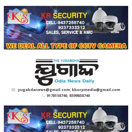
Skip
to
content
yugabdanews@gmail.com, kborpmedia@gmail.com
9178158740, 8599858740