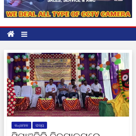
କନ୍ଧମାଳ
ରାଜ୍ୟ
ସିପାଞ୍ଜିରି ବିଦ୍ୟାଳୟରେ