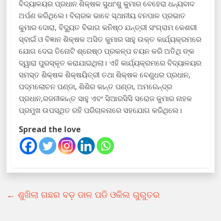
ବିଦ୍ୟାଳୟର ପ୍ରଧାନ ଶିକ୍ଷକ ସୁଧାଂଶୁ କୁମାର ବେହେରା ଧନ୍ୟବାଦ
ଅର୍ପଣ କରିଥିଲେ। ବିଚାରକ ଭାବେ ସ୍ଥାନୀୟ ବନପାଳ ପ୍ରଭାତ
କୁମାର ଦୋରା, ବିଦ୍ୟୁତ ବିଭାଗ କନିଷ୍ଠ ଯନ୍ତ୍ରୀ ସଂଗ୍ରାମ କେଶରୀ
ସ୍ବାଇଁ ଓ ବିଜ୍ଞାନ ଶିକ୍ଷକ ଅସିତ କୁମାର ସାହୁ ଉକ୍ତ କାର୍ଯ୍ୟକ୍ରମରେ
ଯୋଗ ଦେଇ ତିନୋଟି ଶ୍ରେଷ୍ଠ ପ୍ରକଳ୍ପ ଚୟନ କରି ଅତିଥି ଙ୍କ
ଦ୍ୱାରା ପୁରସ୍କୃତ କରାଯାଇଥିଲା। ଏହି କାର୍ଯ୍ୟକ୍ରମରେ ବିଦ୍ୟାଳୟର
ସମସ୍ତ ଶିକ୍ଷକ ଶିକ୍ଷୟିତ୍ରୀ ତ‌ଥା ଶିକ୍ଷକ ବେଣୁଧର ପ୍ରଧାନ,
ପଦ୍ମଲୋଚନ ପଣ୍ଡା, ଶିଶିର କାନ୍ତ ପଣ୍ଡା, ଅମରେନ୍ଦ୍ର
ପ୍ରଧାନ,ରଜନୀକାନ୍ତ ସାହୁ ଏବଂ ସିଆରସିସି ସରୋଜ କୁମାର ନାହକ
ପ୍ରମୁଖ ଉପସ୍ଥିତ ରହି ପରିଚାଳନାରେ ସହଯୋଗ କରିଥିଲେ।
Spread the love
←
ଶୁଖିଲା ଗଛର ବଡ଼ ଡାଳ ପଡି ଓକିଲ ଗୁରୁତର