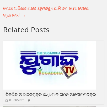
ଚୋରୀ ଅଭିଯୋଗରେ ଯୁବକକୁ ପୋଲିସର ଜୀମା ଦେଲେ
ଗ୍ରାମବାସୀ
→
Related Posts
ବିକଶିତ ଓ ଦାଦନମୁକ୍ତ କନ୍ଧମାଳ ଗଠନ ଆଲୋଚନାଚକ୍ର
03/08/2026
0