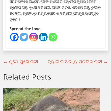
ସମ୍ମିଳନୀରେ ଅନ୍ୟମାନଙ୍କ ମଧ୍ୟରେ ଦିଲ୍ଲୀପ କୁମାର ବେହରା,
ପ୍ରଦୀପ ସାହୁ, ବୃନ୍ଦା ତ୍ରିପାଠୀ, ଅଖିଳ ଭତରା, ଶିବରମ ରାଜୁ, ତୁଫାନ
ଷଡଙ୍ଗୀ,ଶ୍ରୀକାନ୍ତ ମିଶ୍ର,ଗୋପାଳ ତ୍ରିପାଠୀ ପ୍ରମୁଖ ଉପସ୍ଥିତ
ଥିଲେ ।
Spread the love
←
ଯୁଗେ ଯୁଗେ ନାରୀ
ତ୍ୟାଗ ର ଅନନ୍ୟ ପ୍ରତୀକ ନାରୀ
→
Related Posts