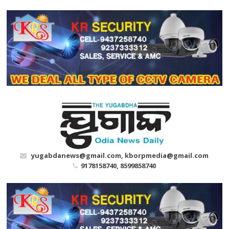
Skip
to
content
yugabdanews@gmail.com, kborpmedia@gmail.com
9178158740, 8599858740