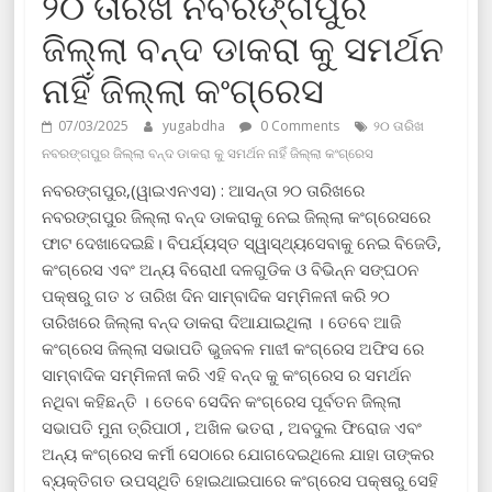
୨୦ ତାରିଖ ନବରଙ୍ଗପୁର
ଜିଲ୍ଲା ବନ୍ଦ ଡାକରା କୁ ସମର୍ଥନ
ନାହିଁ ଜିଲ୍ଲା କଂଗ୍ରେସ
07/03/2025
yugabdha
0 Comments
୨୦ ତାରିଖ
ନବରଙ୍ଗପୁର ଜିଲ୍ଲା ବନ୍ଦ ଡାକରା କୁ ସମର୍ଥନ ନାହିଁ ଜିଲ୍ଲା କଂଗ୍ରେସ
ନବରଙ୍ଗପୁର,(ୱାଇଏନଏସ) : ଆସନ୍ତା ୨୦ ତାରିଖରେ
ନବରଙ୍ଗପୁର ଜିଲ୍ଲା ବନ୍ଦ ଡାକରାକୁ ନେଇ ଜିଲ୍ଲା କଂଗ୍ରେସରେ
ଫାଟ ଦେଖାଦେଇଛି। ବିପର୍ଯ୍ୟସ୍ତ ସ୍ୱାସ୍ଥ୍ୟସେବାକୁ ନେଇ ବିଜେଡି,
କଂଗ୍ରେସ ଏବଂ ଅନ୍ୟ ବିରୋଧୀ ଦଳଗୁଡିକ ଓ ବିଭିନ୍ନ ସଙ୍ଘଠନ
ପକ୍ଷରୁ ଗତ ୪ ତାରିଖ ଦିନ ସାମ୍ବାଦିକ ସମ୍ମିଳନୀ କରି ୨୦
ତାରିଖରେ ଜିଲ୍ଲା ବନ୍ଦ ଡାକରା ଦିଆଯାଇଥିଲା । ତେବେ ଆଜି
କଂଗ୍ରେସ ଜିଲ୍ଲା ସଭାପତି ଭୁଜବଳ ମାଝୀ କଂଗ୍ରେସ ଅଫିସ ରେ
ସାମ୍ବାଦିକ ସମ୍ମିଳନୀ କରି ଏହି ବନ୍ଦ କୁ କଂଗ୍ରେସ ର ସମର୍ଥନ
ନଥିବା କହିଛନ୍ତି । ତେବେ ସେଦିନ କଂଗ୍ରେସ ପୂର୍ବତନ ଜିଲ୍ଲା
ସଭାପତି ମୁନା ତ୍ରିପାଠୀ , ଅଖିଳ ଭତରା , ଅବଦୁଲ ଫିରୋଜ ଏବଂ
ଅନ୍ୟ କଂଗ୍ରେସ କର୍ମୀ ସେଠାରେ ଯୋଗଦେଇଥିଲେ ଯାହା ତାଙ୍କର
ବ୍ୟକ୍ତିଗତ ଉପସ୍ଥିତି ହୋଇଥାଇପାରେ କଂଗ୍ରେସ ପକ୍ଷରୁ ସେହି