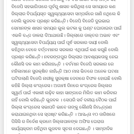
ବିଜେପି ସହଭାଗିତାରେ ପୂର୍ବରୁ ଶାସନ କରିଥିଲା ସେ ସମୟରେ କଣ
ଜିଲ୍ଲାର ବିପର୍ଯ୍ୟସ୍ତ ସ୍ୱାସ୍ଥ୍ୟସେବା ସମ୍ପର୍କରେ ଜାଣି ନଥିଲେ କି
ବୋଲି ଭୁଜବଳ ପ୍ରଶ୍ନ କରିଛନ୍ତି। ବିଜେପି ବିଜେଡି ଦୁଇଭାଇ
ସେମାନଙ୍କ ଶାସନ ସମୟର ଭୁଲ ଭଟକା କୁ ଘଣ୍ଟ ଘୋଡାଇବା ପାଇଁ
ଏଭଳି ବନ୍ଦ ଡାକରା ଦିଆଯାଉଛି। ଜିଲ୍ଲାରେ ଡାକ୍ତର ଅଭାବ ଏବଂ
ସ୍ୱାସ୍ଥ୍ୟସେବା ବିପର୍ଯ୍ୟୟ ପାଇଁ ପୂର୍ଵ ସରକାର ଦାୟୀ ବୋଲି
କହିଥିବା ବେଳେ ବର୍ତ୍ତମାନର ସରକାର ଏଥିପାଇଁ କଣ କରୁଛି ବୋଲି
ପ୍ରଶ୍ନ କରିଛନ୍ତି। ନବରଙ୍ଗପୁର ଜିଲ୍ଲାର ଆବଶ୍ୟକତାକୁ ନେଇ
କୌଣସି ଦଳ କାମ କରିନାହାନ୍ତି । ବର୍ତମାନ ବିଜେପି ସରକାର ରେ
ମହିଳାମାନେ ସୁରକ୍ଷିତ ନାହାଁନ୍ତି ଆଠ ମାସ ଭିତରେ ଅନେକ ଘଟଣା
ଘଟିଗଲାଣି ବିଜେପି ନାରୀକୁ ସୁରକ୍ଷା ଦେବାରେ ବିଫଳ ହୋଇଛି ବୋଲି
କହିଛି ଜିଲ୍ଲା କଂଗ୍ରେସ। ଅଗାମୀ ଦିନରେ କଂଗ୍ରେସ ଜିଲ୍ଳାର
ସ୍ୱାର୍ଥ ପାଇଁ ଏକାକୀ ଲଢ଼ିବ କାହା ସାଙ୍ଗରେ ମିଲିତ କାମ କରିବାର
ନାହିଁ ବୋଲି କହିଛନ୍ତି ଭୁଜବଳ । ସେପରି ସର୍ବ ଦଳୀୟ ବୈଠକ ପାଇଁ
ଜିଲ୍ଲା କଂଗ୍ରେସ ସଭାପତି ଭାବେ ତାଙ୍କୁ କୌଣସି ନିମନ୍ତ୍ରଣ
କରାଯାଇନଥିବା ସେ ସ୍ପଷ୍ଟ କରିଛନ୍ତି । ଆସନ୍ତା ୧୦ ତାରିଖରେ
ପିସିସି ର ନିର୍ଦେଶ କ୍ରମେ ଜିଲ୍ଳାପାଳଙ୍କ ଅଫିସ ଘେରାଉ
କାର୍ଯ୍ୟକ୍ରମ ରହିଥିବା ଭୁଜବଳ ସୂଚନା ଦେଇଛନ୍ତି । ସାମ୍ବାଦିକ