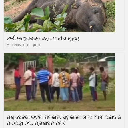
ନର୍ଲା ଜଙ୍ଗଲରେ ଦନ୍ତା ହାତୀର ମୃତ୍ୟୁ
09/08/2026
0
ଶିଶୁ ସେବିକା ଚାକିରି ମିଳିଲାନି, ସ୍କୁଲରେ ତାଲା: ୧୪୩ ପିଲାଙ୍କ
ପାଠପଢ଼ା ଠପ୍, ପ୍ରଶାସନ ନିରବ