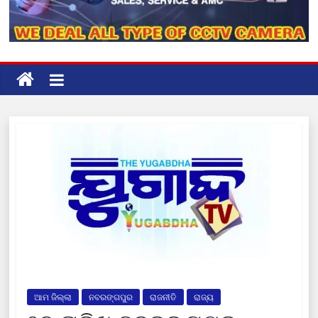
ଆମ ଜିଲ୍ଲା
ନବରଙ୍ଗପୁର
ରାଜନୀତି
ରାଜ୍ୟ