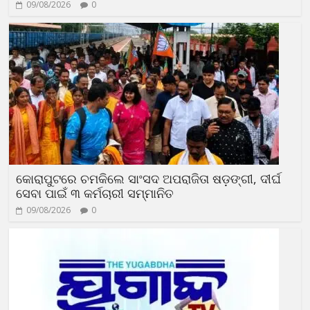
09/08/2026
0
କୋରାପୁଟରେ ଚମକିଲେ ସାଂସଦ ଅପରାଜିତା ଷଡ଼ଙ୍ଗୀ, ଦୀର୍ଘ
ସେବା ପାଇଁ ୩ କର୍ମଚାରୀ ସମ୍ମାନିତ
09/08/2026
0