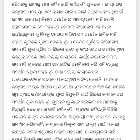
ବୈଠକକୁ କାହାକୁ ପଠା ନାହିଁ ବୋଲି କହିଛନ୍ତି ଭୁଜବଳ । କଂଗ୍ରେସ
ଜିଲ୍ଲାର ସମସ୍ୟା ଏବଂ ବିକାଶ ପାଇଁ ଏକାକୀ ଲଢ଼ିବ ଏବଂ ଏଥିପାଇଁ
କାହାର ସାହାଯ୍ୟ କିମ୍ବା ସମର୍ଥନ ର ଆବଶ୍ୟକତା ନାହିଁ ବୋଲି
ରୋକଠୋକ ଭାବେ କହିଛନ୍ତି। ଜିଲ୍ଲା କଂଗ୍ରେସ ଏହି ବନ୍ଦ
କାର୍ଯ୍ୟକ୍ରମ ରୁ ନିଜକୁ ଦୁରେଇ ରଖିବା ସହ ସମର୍ଥନ କରିବ ନାହିଁ
ବୋଲି ଭୁଜବଳ ସୂଚନା ଦେଇଛନ୍ତି । ସେଦିନ ପୂର୍ଵତନ କଂଗ୍ରେସ
ସଭାପତି ମୁନା ତ୍ରିପାଠୀ ଜିଲ୍ଲା ବନ୍ଦ କୁ କଂଗ୍ରେସର ସମର୍ଥନ ଥିବା
କହିଥିବାବେଳେ ଆଜି ଜିଲ୍ଲା କଂଗ୍ରେସ କାର୍ଯ୍ୟଳୟ ରେ ଜିଲ୍ଲା
ସଭାପତି ଭୁଜବଳ ମାଝୀ ସାମ୍ବାଦିକ ସମ୍ମିଳନୀ କରି ଏହି ବନ୍ଦକୁ
ସମର୍ଥନ ନଥିବା କହିଛନ୍ତି ଯାହା ଜିଲ୍ଲା କଂଗ୍ରେସର
ଅନ୍ତରକନ୍ଦଳକୁ ପଦାରେ ପକାଇଥିବା ଚର୍ଚ୍ଚା ହେଉଛି । ତେବେ
ଜିଲ୍ଲାପାଳ ଙ୍କ ଅଫିସ ଆଗରେ ଆନ୍ଦୋଳନରତ ୩୭ ଜଣ ଛଟେଇ
ସ୍ୱାସ୍ଥ୍ୟ କର୍ମଚାରୀ ଙ୍କ ପୁନଃ ନିଯୁକ୍ତି ପାଇଁ ଜିଲ୍ଲା କଂଗ୍ରେସର
ସମର୍ଥନ ଥିବା କହିଛନ୍ତି ଭୁଜବଳ।ତୁରନ୍ତ ସରକାର ସେମାନଙ୍କୁ
ନିଯୁକ୍ତି ଦେବାକୁ ସେ ଦାବି କରିଛନ୍ତି। ଭୁଜବଳ କହିଛନ୍ତି ପିସିସି
ସଭାପତି ଭକ୍ତ ଦାସଙ୍କ ନିର୍ଦେଶ ଅନୁଯାୟୀ କଂଗ୍ରେସ ଦଳ ବନ୍ଦକୁ
ସମର୍ଥନ କରିବନାହିଁ, କଂଗ୍ରେସ ଜିଲ୍ଲା ଏବଂ ରାଜ୍ୟ ପାଇଁ ଏକାକୀ
ଲଢେଇ କରିବ ଏଥିପାଇଁ କାହାର ସହଯୋଗ ଆବଶ୍ୟକତା ନାହିଁ ।
ଯେଉଁ ବିଜେଡି ସରକାର ଓଡିଶାକୁ ୨୪ ବର୍ଷ ଶାସନ କଲା ତାଙ୍କ ସହ