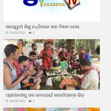
ସରସ୍ୱତୀ ଶିଶୁ ମନ୍ଦିରରେ ଜ୍ଞାନ ବିଜ୍ଞାନ ମେଳା
09/08/2026
0
ପ୍ରାଚୀନଦୀରୁ ଜଳ ନେବାପାଇଁ କାଉଡିଆଙ୍କ ଭିଡ଼
09/08/2026
0