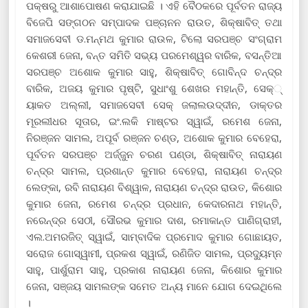
ପକ୍ଷରୁ ଆଶାପୋଷଣ କରାଯାଇଛି । ଏହି ବୈଠକରେ ପୂର୍ବତନ ରାଜ୍ୟ
ବିଜେପି ସଙ୍ଗଠନ ସମ୍ପାଦକ ପଞ୍ଚାନନ ରାଉତ, ଶିକ୍ଷାବିତ୍ ତଥା
ସମାଜସେବୀ ଡ.ମନ୍ମଥ କୁମାର ରାଉଳ, ଟିଲୋ ସରପଞ୍ଚ ସଂଗ୍ରାମ
କେଶରୀ ଜେନା, ବନ୍ତ ସମିତି ସଭ୍ୟ ପରମେଶ୍ୱର ବାରିକ, ବସନ୍ତିଆ
ସରପଞ୍ଚ ଅଶୋକ କୁମାର ସାହୁ, ଶିକ୍ଷାବିତ୍ ଗୋବିନ୍ଦ ଚନ୍ଦ୍ର
ବାରିକ, ଅଜୟ କୁମାର ପୃଷ୍ଟି, ସୁଧାଂଶୁ ଶେଖର ମହାନ୍ତି, ସେକ୍‌୍
ୟାକତ ଅଲ୍ଲୀ, ସମାଜସେବୀ ସେକ୍ ଜଲାଲଉଦ୍ଦୀନ, ଡାକ୍ତର
ମୂରଲୀଧର ସୂତାର, ଇଂ.ଲକି ମାଷ୍ଟର ସ୍ୱାଇଁ, ରମେଶ ଜେନା,
ନିରଞ୍ଜନ ସାମଲ, ଅପୂର୍ବ ରଞ୍ଜନ ଚଣ୍ଡ, ଅଶୋକ କୁମାର ବେହେରା,
ପୂର୍ବତନ ସରପଞ୍ଚ ଅର୍ଜ୍ଜୁନ ଚରଣ ପଣ୍ଡା, ଶିକ୍ଷାବିତ୍ ନାରାୟଣ
ଚନ୍ଦ୍ର ସାମଲ, ପ୍ରଶାନ୍ତ କୁମାର ବେହେରା, ନାରାୟଣ ଚନ୍ଦ୍ର
ଲେଙ୍କା, ରବି ନାରାୟଣ ବିଶ୍ୱାଳ, ନାରାୟଣ ଚନ୍ଦ୍ର ରାଉତ, କିଶୋର
କୁମାର ଜେନା, ରମେଶ ଚନ୍ଦ୍ର ପ୍ରଧାନ, କେଦାରନାଥ ମହାନ୍ତି,
ନରେନ୍ଦ୍ର ସେଠୀ, ସୌରଭ କୁମାର ଦାଶ, ରମାକାନ୍ତ ପାଣିଗ୍ରାହୀ,
ଏଲ.ଅମରଜିତ୍ ସ୍ୱାଇଁ, ସାମ୍ବାଦିକ ପ୍ରମୋଦ କୁମାର ଗୋଛାୟତ,
ସରୋଜ ଗୋସ୍ୱାମୀ, ପ୍ରକଶ ସ୍ୱାଇଁ, ରଣିଜିତ ସାମଲ, ପ୍ରଦ୍ୟୁମ୍ନ
ସାହୁ, ପାର୍ଶୁରାମ ସାହୁ, ପ୍ରକାଶ ନାରାୟଣ ଜେନା, କିଶୋର କୁମାର
ଜେନା, ସଞ୍ଜୟ ସାମଲଙ୍କ ସମେତ ଅନ୍ୟ ମାନେ ଯୋଗ ଦେଇଥିଲେ
।