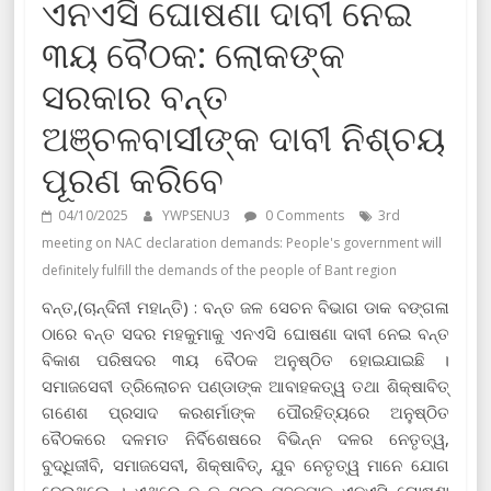
ଏନଏସି ଘୋଷଣା ଦାବୀ ନେଇ
୩ୟ ବୈଠକ: ଲୋକଙ୍କ
ସରକାର ବନ୍ତ
ଅଞ୍ଚଳବାସୀଙ୍କ ଦାବୀ ନିଶ୍ଚୟ
ପୂରଣ କରିବେ
04/10/2025
YWPSENU3
0 Comments
3rd
meeting on NAC declaration demands: People's government will
definitely fulfill the demands of the people of Bant region
ବନ୍ତ,(ଚାନ୍ଦିନୀ ମହାନ୍ତି) : ବନ୍ତ ଜଳ ସେଚନ ବିଭାଗ ଡାକ ବଙ୍ଗଳା
ଠାରେ ବନ୍ତ ସଦର ମହକୁମାକୁ ଏନଏସି ଘୋଷଣା ଦାବୀ ନେଇ ବନ୍ତ
ବିକାଶ ପରିଷଦର ୩ୟ ବୈଠକ ଅନୁଷ୍ଠିତ ହୋଇଯାଇଛି ।
ସମାଜସେବୀ ତ୍ରିଲୋଚନ ପଣ୍ଡାଙ୍କ ଆବାହକତ୍ୱ ତଥା ଶିକ୍ଷାବିତ୍
ଗଣେଶ ପ୍ରସାଦ କରଶର୍ମାଙ୍କ ପୌରହିତ୍ୟରେ ଅନୁଷ୍ଠିତ
ବୈଠକରେ ଦଳମତ ନିର୍ବିଶେଷରେ ବିଭିନ୍ନ ଦଳର ନେତୃତ୍ୱ,
ବୁଦ୍ଧିଜୀବି, ସମାଜସେବୀ, ଶିକ୍ଷାବିତ୍‌, ଯୁବ ନେତୃତ୍ୱ ମାନେ ଯୋଗ