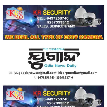
Skip
to
content
yugabdanews@gmail.com, kborpmedia@gmail.com
9178158740, 8599858740