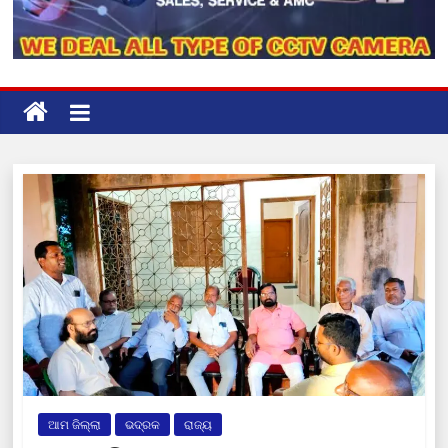
ଆମ ଜିଲ୍ଲା
ଭଦ୍ରକ
ରାଜ୍ୟ