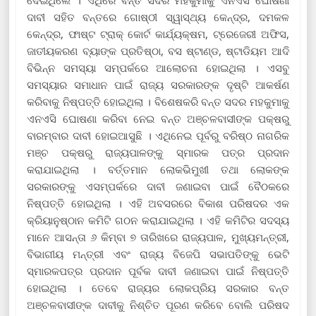
ଦେଇଥିଲେ । ଏଥିରେ ବନ୍ତ ସଦର ମହକୁମାକୁ ଏନଏସି ଘୋଷଣା
ଦାବୀ ସହିତ ବନ୍ତରେ ଗୋଷ୍ଠୀ ସ୍ୱାସ୍ଥ୍ୟ କେନ୍ଦ୍ର, ଦମକଳ
କେନ୍ଦ୍ର, ଫାଷ୍ଟ ଟ୍ରାକ୍ କୋର୍ଟ କାର୍ଯ୍ୟକ୍ଷମ, ଟ୍ରେଜେରୀ ଅଫିସ,
ଜାତୀୟକରଣ ବ୍ୟାଙ୍କ ପ୍ରତିଷ୍ଠା, ବସ ଷ୍ଟାଣ୍ଡ, ଷ୍ଟାଡିୟମ ଆଦି
ବିଭିନ୍ନ ସମସ୍ୟା ସମ୍ପର୍କରେ ଆଲୋଚନା ହୋଇଥିଲା । ଏସବୁ
ସମସ୍ୟାର ସମାଧାନ ପାଇଁ ରାଜ୍ୟ ସରକାରଙ୍କ ଦୃଷ୍ଟି ଆକର୍ଷଣ
କରିବାକୁ ନିଷ୍ପତ୍ତି ହୋଇଥିଲା । ବିଶେଷକରି ବନ୍ତ ସଦର ମହକୁମାକୁ
ଏନଏସି ଘୋଷଣା କରିବା ନେଇ ବନ୍ତ ଅଞ୍ଚଳବାସୀଙ୍କ ପକ୍ଷରୁ
ବାରମ୍ବାର ଦାବୀ ହୋଇଆସୁଛି । ଏଥିନେଇ ପୂର୍ବରୁ ବରିଷ୍ଠ ନାଗରିକ
ମଞ୍ଚ ପକ୍ଷରୁ ରାଜ୍ୟପାଳଙ୍କୁ ସ୍ମାରକ ପତ୍ର ପ୍ରଦାନ
କରାଯାଇଥିଲା । ବର୍ତ୍ତମାନ ଲୋକଭିମୁଖୀ ତଥା ଲୋକଙ୍କ
ସରକାରଙ୍କୁ ଏସମ୍ପର୍କରେ ଦାବୀ ଜଣାଇବା ପାଇଁ ବୈଠକରେ
ନିଷ୍ପତ୍ତି ହୋଇଥିଲା । ଏହି ଅବସରରେ ବିକାଶ ପରିଷଦର ଏକ
କ୍ରିୟାନୁଷ୍ଠାନ କମିଟି ଗଠନ କରାଯାଇଥିଲା । ଏହି କମିଟିର ସଦସ୍ୟ
ମାନେ ଆସନ୍ତା ୬ କିମ୍ବା ୭ ତାରିଖରେ ରାଜ୍ୟପାଳ, ମୁଖ୍ୟମନ୍ତ୍ରୀ,
ବିଭାଗୀୟ ମନ୍ତ୍ରୀ ଏବଂ ରାଜ୍ୟ ବିଜେପି ସଭାପତିଙ୍କୁ ଭେଟି
ସ୍ମାରକପତ୍ର ପ୍ରଦାନ ପୂର୍ବକ ଦାବୀ ଜଣାଇବା ପାଇଁ ନିଷ୍ପତ୍ତି
ହୋଇଥିଲା । ତେବେ ରାଜ୍ୟର ଲୋକପ୍ରିୟ ସରକାର ବନ୍ତ
ଅଞ୍ଚଳବାସୀଙ୍କ ଦାବୀକୁ ନିଶ୍ଚିତ ପୂରଣ କରିବେ ବୋଲି ପରିଷଦ