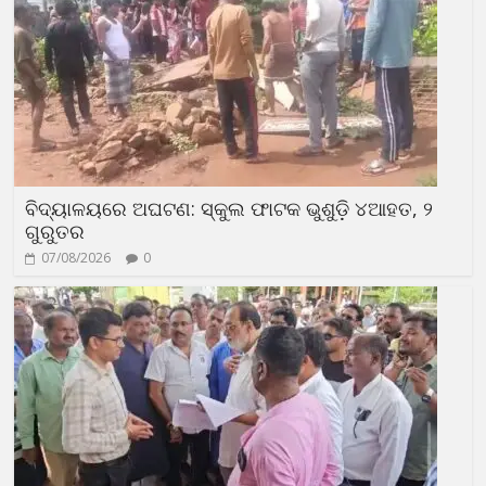
ବିଦ୍ୟାଳୟରେ ଅଘଟଣ: ସ୍କୁଲ ଫାଟକ ଭୁଶୁଡ଼ି ୪ଆହତ, ୨
ଗୁରୁତର
07/08/2026
0