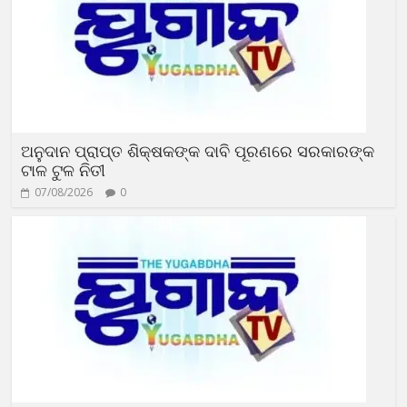
ଅନୁଦାନ ପ୍ରାପ୍ତ ଶିକ୍ଷକଙ୍କ ଦାବି ପୂରଣରେ ସରକାରଙ୍କ
ଟାଳ ଟୁଳ ନିତୀ
07/08/2026
0