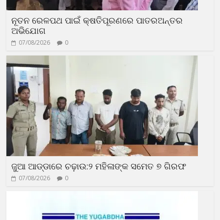
ନୂତନ ରେଳପଥ ପାଇଁ କ୍ଷତିପୂରଣରେ ପାତରଅନ୍ତର
ଅଭିଯୋଗ
07/08/2026
0
ଜୁଆ ଆଡ୍ଡାରେ ଚଢ଼ାଉ:୨ ମହିଳାଙ୍କ ସମେତ ୭ ଗିରଫ
07/08/2026
0