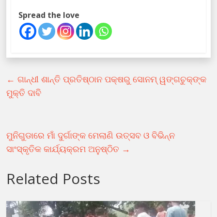
Spread the love
←
ଗାନ୍ଧୀ ଶାନ୍ତି ପ୍ରତିଷ୍ଠାନ ପକ୍ଷରୁ ସୋନମ୍ ୱଙ୍ଗଚୁକ୍‌ଙ୍କ
ମୁକ୍ତି ଦାବି
ମୁନିଗୁଡାରେ ମାଁ ଦୁର୍ଗାଙ୍କ ମେଲାଣି ଉତ୍ସବ ଓ ବିଭିନ୍ନ
ସାଂସ୍କୃତିକ କାର୍ଯ୍ୟକ୍ରମ ଅନୁଷ୍ଠିତ
→
Related Posts