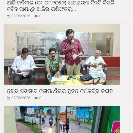
ଆଜି ରବିବାର (୦୯.୦୮.୨୦୨୬) ଆପଣଙ୍କ ଦିନଟି କିପରି
କଟିବ ଜାଣନ୍ତୁ ଆଜିର ରାଶିଫଳରୁ…
08/08/2026
0
ନୃତ୍ୟ ସଙ୍ଗୀତ କଳାମନ୍ଦିରର ନୂତନ କର୍ମକର୍ତ୍ତା ଚୟନ
08/08/2026
0