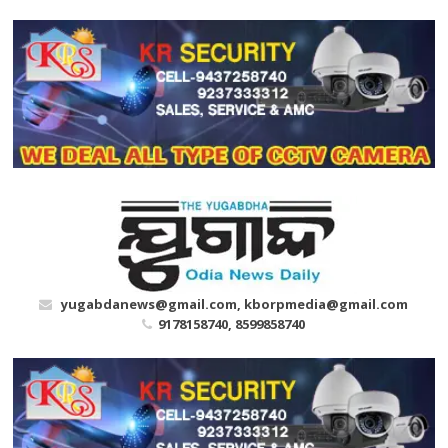
Skip
to
content
yugabdanews@gmail.com, kborpmedia@gmail.com
9178158740, 8599858740