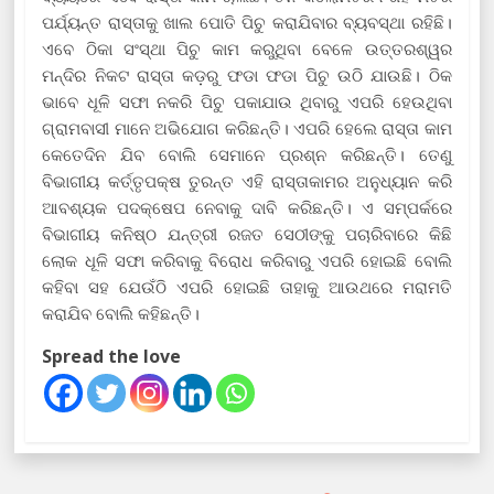
ପର୍ଯ୍ୟନ୍ତ ରାସ୍ତାକୁ ଖାଲ ପୋତି ପିଚୁ କରାଯିବାର ବ୍ୟବସ୍ଥା ରହିଛି।
ଏବେ ଠିକା ସଂସ୍ଥା ପିଚୁ କାମ କରୁଥିବା ବେଳେ ଉତ୍ତରଶ୍ୱର
ମନ୍ଦିର ନିକଟ ରାସ୍ତା କଡ଼ରୁ ଫଡା ଫଡା ପିଚୁ ଉଠି ଯାଉଛି। ଠିକ
ଭାବେ ଧୂଳି ସଫା ନକରି ପିଚୁ ପକାଯାଉ ଥିବାରୁ ଏପରି ହେଉଥିବା
ଗ୍ରାମବାସୀ ମାନେ ଅଭିଯୋଗ କରିଛନ୍ତି। ଏପରି ହେଲେ ରାସ୍ତା କାମ
କେତେଦିନ ଯିବ ବୋଲି ସେମାନେ ପ୍ରଶ୍ନ କରିଛନ୍ତି। ତେଣୁ
ବିଭାଗୀୟ କର୍ତ୍ତୃପକ୍ଷ ତୁରନ୍ତ ଏହି ରାସ୍ତାକାମର ଅନୁଧ୍ୟାନ କରି
ଆବଶ୍ୟକ ପଦକ୍ଷେପ ନେବାକୁ ଦାବି କରିଛନ୍ତି। ଏ ସମ୍ପର୍କରେ
ବିଭାଗୀୟ କନିଷ୍ଠ ଯନ୍ତ୍ରୀ ରଜତ ସେଠୀଙ୍କୁ ପଚାରିବାରେ କିଛି
ଲୋକ ଧୂଳି ସଫା କରିବାକୁ ବିରୋଧ କରିବାରୁ ଏପରି ହୋଇଛି ବୋଲି
କହିବା ସହ ଯେଉଁଠି ଏପରି ହୋଇଛି ତାହାକୁ ଆଉଥରେ ମରାମତି
କରାଯିବ ବୋଲି କହିଛନ୍ତି।
Spread the love