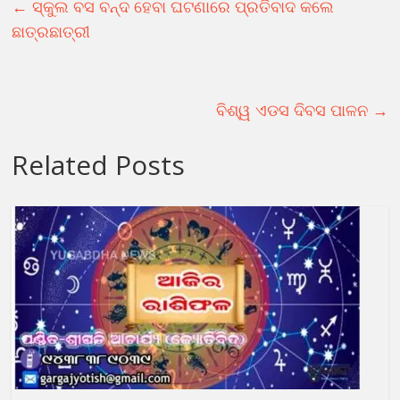
←
ସ୍କୁଲ ବସ ବନ୍ଦ ହେବା ଘଟଣାରେ ପ୍ରତିବାଦ କଲେ
ଛାତ୍ରଛାତ୍ରୀ
ବିଶ୍ୱ ଏଡସ ଦିବସ ପାଳନ
→
Related Posts