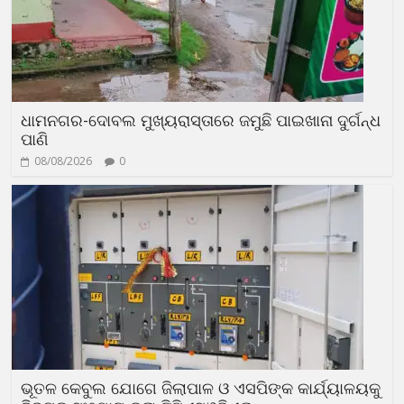
ଧାମନଗର-ଦୋବଲ ମୁଖ୍ୟରାସ୍ତାରେ ଜମୁଛି ପାଇଖାନା ଦୁର୍ଗନ୍ଧ
ପାଣି
08/08/2026
0
ଭୂତଳ କେବୁଲ ଯୋଗେ ଜିଲାପାଳ ଓ ଏସପିଙ୍କ କାର୍ଯ୍ୟାଳୟକୁ