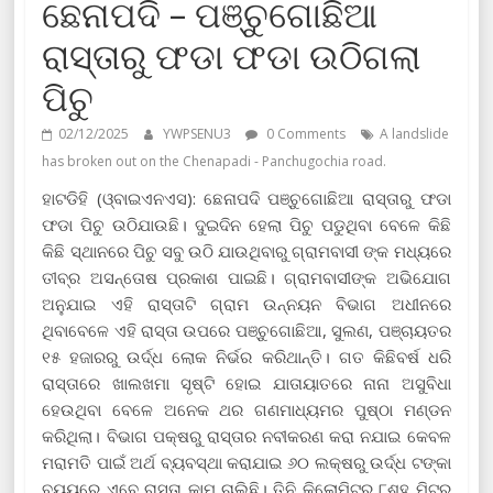
ଛେନାପଦି – ପଞ୍ଚୁଗୋଛିଆ
ରାସ୍ତାରୁ ଫଡା ଫଡା ଉଠିଗଲା
ପିଚୁ
02/12/2025
YWPSENU3
0 Comments
A landslide
has broken out on the Chenapadi - Panchugochia road.
ହାଟଡିହି (ଓ୍ବାଇଏନଏସ): ଛେନାପଦି ପଞ୍ଚୁଗୋଛିଆ ରାସ୍ତାରୁ ଫଡା
ଫଡା ପିଚୁ ଉଠିଯାଉଛି। ଦୁଇଦିନ ହେଲା ପିଚୁ ପଡୁଥିବା ବେଳେ କିଛି
କିଛି ସ୍ଥାନରେ ପିଚୁ ସବୁ ଉଠି ଯାଉଥିବାରୁ ଗ୍ରାମବାସୀ ଙ୍କ ମଧ୍ୟରେ
ତୀବ୍ର ଅସନ୍ତୋଷ ପ୍ରକାଶ ପାଇଛି। ଗ୍ରାମବାସୀଙ୍କ ଅଭିଯୋଗ
ଅନୁଯାଇ ଏହି ରାସ୍ତାଟି ଗ୍ରାମ ଉନ୍ନୟନ ବିଭାଗ ଅଧୀନରେ
ଥିବାବେଳେ ଏହି ରାସ୍ତା ଉପରେ ପଞ୍ଚୁଗୋଛିଆ, ସୁଲଣ, ପଞ୍ଚାୟତର
୧୫ ହଜାରରୁ ଉର୍ଦ୍ଧ ଲୋକ ନିର୍ଭର କରିଥାନ୍ତି। ଗତ କିଛିବର୍ଷ ଧରି
ରାସ୍ତାରେ ଖାଲଖମା ସୃଷ୍ଟି ହୋଇ ଯାତାୟାତରେ ନାନା ଅସୁବିଧା
ହେଉଥିବା ବେଳେ ଅନେକ ଥର ଗଣମାଧ୍ୟମର ପୁଷ୍ଠା ମଣ୍ଡନ
କରିଥିଲା। ବିଭାଗ ପକ୍ଷରୁ ରାସ୍ତାର ନବୀକରଣ କରା ନଯାଇ କେବଳ
ମରାମତି ପାଇଁ ଅର୍ଥ ବ୍ୟବସ୍ଥା କରାଯାଇ ୬୦ ଲକ୍ଷରୁ ଉର୍ଦ୍ଧ ଟଙ୍କା
ବ୍ୟୟରେ ଏବେ ରାସ୍ତା କାମ ଚାଲିଛି। ତିନି କିଲୋମିଟର ୮ଶହ ମିଟର