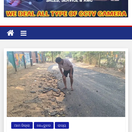
ଆମ ଜିଲ୍ଲା
କେନ୍ଦୁଝର
ରାଜ୍ୟ