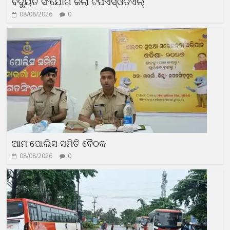
ବିଦ୍ୟୁତ ସଂଯୋଗ କଲା ଟିପିଏସ୍ଓଡିଏଲ୍
08/08/2026
0
ଆମ ପୋଲିସ ସମିତି ବୈଠକ
08/08/2026
0