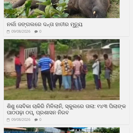
ନର୍ଲା ଜଙ୍ଗଲରେ ଦନ୍ତା ହାତୀର ମୃତ୍ୟୁ
09/08/2026
0
ଶିଶୁ ସେବିକା ଚାକିରି ମିଳିଲାନି, ସ୍କୁଲରେ ତାଲା: ୧୪୩ ପିଲାଙ୍କ
ପାଠପଢ଼ା ଠପ୍, ପ୍ରଶାସନ ନିରବ
09/08/2026
0