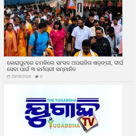
କୋରାପୁଟରେ ଚମକିଲେ ସାଂସଦ ଅପରାଜିତା ଷଡ଼ଙ୍ଗୀ, ଦୀର୍ଘ
ସେବା ପାଇଁ ୩ କର୍ମଚାରୀ ସମ୍ମାନିତ
09/08/2026
0