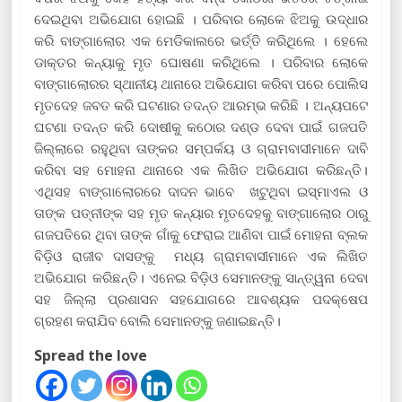
ଦେଇଥିବା ଅଭିଯୋଗ ହୋଇଛି । ପରିବାର ଲୋକେ ଝିଅକୁ ଉଦ୍ଧାର
କରି ବାଙ୍ଗାଲୋର ଏକ ମେଡିକାଲରେ ଭର୍ତ୍ତି କରିଥିଲେ । ହେଲେ
ଡାକ୍ତର କନ୍ୟାକୁ ମୃତ ଘୋଷଣା କରିଥିଲେ । ପରିବାର ଲୋକେ
ବାଙ୍ଗାଲୋରର ସ୍ଥାନୀୟ ଥାନାରେ ଅଭିଯୋଗ କରିବା ପରେ ପୋଲିସ
ମୃତଦେହ ଜବତ କରି ଘଟଣାର ତଦନ୍ତ ଆରମ୍ଭ କରିଛି । ଅନ୍ୟପଟେ
ଘଟଣା ତଦନ୍ତ କରି ଦୋଷୀକୁ କଠୋର ଦଣ୍ଡ ଦେବା ପାଇଁ ଗଜପତି
ଜିଲ୍ଲାରେ ରହୁଥିବା ତାଙ୍କର ସମ୍ପର୍କୟ ଓ ଗ୍ରାମବାସୀମାନେ ଦାବି
କରିବା ସହ ମୋହନା ଥାନାରେ ଏକ ଲିଖିତ ଅଭିଯୋଗ କରିଛନ୍ତି।
ଏଥିସହ ବାଙ୍ଗାଲୋରରେ ଦାଦନ ଭାବେ ଖଟୁଥିବା ଇସ୍ମାଏଲ ଓ
ତାଙ୍କ ପତ୍ନୀଙ୍କ ସହ ମୃତ କନ୍ୟାର ମୃତଦେହକୁ ବାଙ୍ଗାଲୋର ଠାରୁ
ଗଜପତିରେ ଥିବା ତାଙ୍କ ଗାଁକୁ ଫେରାଇ ଆଣିବା ପାଇଁ ମୋହନା ବ୍ଲକ
ବିଡ଼ିଓ ରାଜୀବ ଦାସଙ୍କୁ ମଧ୍ୟ ଗ୍ରାମବାସୀମାନେ ଏକ ଲିଖିତ
ଅଭିଯୋଗ କରିଛନ୍ତି। ଏନେଇ ବିଡ଼ିଓ ସେମାନଙ୍କୁ ସାନ୍ତ୍ୱନା ଦେବା
ସହ ଜିଲ୍ଲା ପ୍ରଶାସନ ସହଯୋଗରେ ଆବଶ୍ୟକ ପଦକ୍ଷେପ
ଗ୍ରହଣ କରାଯିବ ବୋଲି ସେମାନଙ୍କୁ ଜଣାଇଛନ୍ତି।
Spread the love