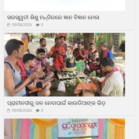
ସରସ୍ୱତୀ ଶିଶୁ ମନ୍ଦିରରେ ଜ୍ଞାନ ବିଜ୍ଞାନ ମେଳା
09/08/2026
0
ପ୍ରାଚୀନଦୀରୁ ଜଳ ନେବାପାଇଁ କାଉଡିଆଙ୍କ ଭିଡ଼
09/08/2026
0