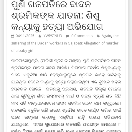
ପୁଣି ଗଜପତିରେ ଦାଦନ
ଶ୍ରମିକଙ୍କ ଯାତନା: ଶିଶୁ
କନ୍ୟାକୁ ହତ୍ୟା ଅଭିଯୋଗ
,
04/11/2025
YWPSENU3
0 Comments
Again
the
suffering of the Dadan workers in Gajapati: Allegation of murder
of a baby girl
ପାରଳାଖେମୁଣ୍ଡି, (ତାରିଣୀ ପ୍ରସାଦ ପଣ୍ଡା): ପୁଣି ଗଜପତିରେ ଦାଦନ
ଶ୍ରମିକଙ୍କ ଯାତନା ଖବର ଆସିଛି। ପିତାମାତା ୮ବର୍ଷର ଶିଶୁକନ୍ୟାକୁ
ଘରେ ଏକୁଟିଆ ଛାଡି ବେଙ୍ଗାଲୁରୁରେ ଶ୍ରମିକ ଭାବେ ଖଟିବାକୁ
ଯାଇଥିବା ବେଳେ କନ୍ୟାକୁ ହତ୍ୟା କରାଯାଇଥିବା ଏକ ଦୁଃଖଦ ଖବର
ହସ୍ତଗତ ହୋଇଛି। ଘଟଣାରୁ ପ୍ରକାଶ, ଗଜପତି ଜିଲ୍ଲା ମୋହନା
ଥାନା କୂଟିଗୁଡ଼ା ଗାଁର ଇସ୍ମାଏଲ୍ ମାଝୀ ଓ ତାଙ୍କ ସ୍ତ୍ରୀ ଗତ କିଛି
ମାସ ଧରି ବାଙ୍ଗାଲୋରରେ ଦାଦନ ଶ୍ରମିକ ଭାବେ କାମ କରୁଥିଲେ।
ଗତକାଲି ସବୁଦିନ ଭଳି ଉଭୟ ଶ୍ରମିକ ଭାବେ କାର୍ଯ୍ୟ କରିବା ପାଇଁ
ଘରେ ତାଙ୍କର କନ୍ୟାକୁ ଏକୁଟିଆ ଛାଡ଼ି ଉଭୟ ପତିପତ୍ନୀ
ଯାଇଥିଲେ। ଏହାର ସୁଯୋଗରେ ଗତକାଲି ଅପରାହ୍ନ ସମୟରେ ୮
ବର୍ଷର ଝିଅକୁ କେହି ହତ୍ୟା କରି ବନ୍ଦ କୋଠରୀ ଭିତରେ ଟଙ୍ଗାଇ