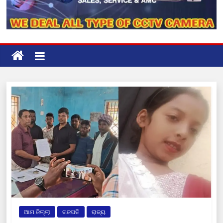
ଆମ ଜିଲ୍ଲା
ଗଜପତି
ରାଜ୍ୟ