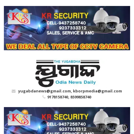
Skip
to
content
yugabdanews@gmail.com, kborpmedia@gmail.com
9178158740, 8599858740