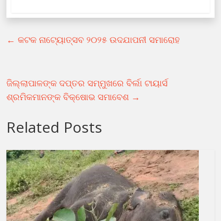
←
କଟକ ନାଟ୍ୟୋତ୍ସବ ୨୦୨୫ ଉଦଯାପନୀ ସମାରୋହ
ଜିଲ୍ଲାପାଳଙ୍କ ଦପ୍ତର ସମ୍ମୁଖରେ ବିର୍ଲା ଟାୟାର୍ସ
ଶ୍ରମିକମାନଙ୍କ ବିକ୍ଷୋଭ ସମାବେଶ
→
Related Posts