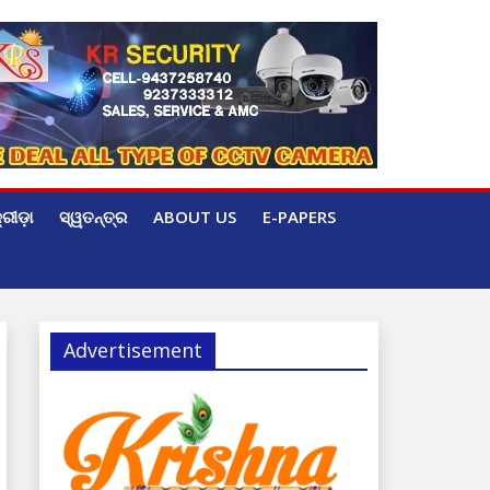
୍ରୀଡ଼ା
ସ୍ୱତନ୍ତ୍ର
ABOUT US
E-PAPERS
Advertisement