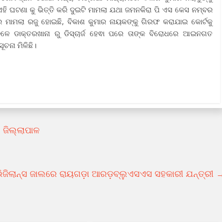
ଟଣା କୁ ଭିତ୍ତି କରି ଦୁଇଟି ମାମଲା ଯଥା ଜମନକିରା ପି ଏସ କେସ ନମ୍ବର
ମାମଲା ରଜୁ ହୋଇଛି, ବିକାଶ କୁମାର ନାୟକଙ୍କୁ ଗିରଫ କରାଯାଇ କୋର୍ଟକୁ
ବେଳେ ଡାକ୍ତରଖାନା ରୁ ଡିସ୍ଚାର୍ଜ ହେଵା ପରେ ତାଙ୍କ ବିରୋଧରେ ଆଇନଗତ
ୂଚନା ମିଳିଛି।
 ଜିଲ୍ଲାପାଳ
ିଜିଲାନ୍ସ ଜାଲରେ ରାୟଗଡ଼ା ଆରଡ଼ବ୍ଲୁଏସଏସ ସହକାରୀ ଯନ୍ତ୍ରୀ