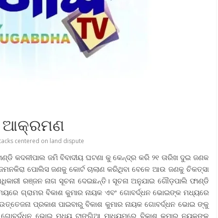
ରି ଆକ୍ରମଣ
tacks centered on land dispute
ାଣ୍ଡି କଦଳୀପାଲ ଜମି ବିବାଦୀୟ ଘଟଣା କୁ କେନ୍ଦ୍ର କରି ୨୧ ତାରିଖ ଦୁଇ ଜଣକ
ନକିରା ପୋଲିସ ଜଣକୁ କୋର୍ଟ ଚାଲାଣ କରିଥିବା ବେଳେ ଆଉ ଜଣକୁ ଚିକତ୍ସା
ଧିକାରୀ ରଞ୍ଜନ ନାଗ ସୂଚନା ଦେଇଛନ୍ତି। ସୂଚନା ଅନୁଯାଇ ଗୌଡ଼ପାଲି ଫାଣ୍ଡି
ସମୟରେ ଗ୍ରାମର ବିକାଶ କୁମାର ନାୟକ ଏବଂ ଗୋବର୍ଦ୍ଧନ ଭୋଇଙ୍କ ମଧ୍ୟରେ
ତ ଉତ୍ତେଜନା ପ୍ରକାଶ ପାଇବାରୁ ବିକାଶ କୁମାର ନାୟକ ଗୋବର୍ଦ୍ଧନ ଭୋଇ ଙ୍କୁ
 ଗୋବର୍ଦ୍ଧନ ଭୋଇ ମଧ୍ୟ ଟାଙ୍ଗିଆ ମାଧ୍ୟମରେ ବିକାଶ କୁମାର ନୟକୁଙ୍କୁ