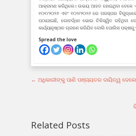
ଆକ୍ରମଣ କରିଥିଲେ। ଉଭୟ ଆହତ ହୋଇଥିବା ବେଳେ ଏହି ଘ
୧୦୧/୨୦୨୬ ଏବଂ ୧୦୨/୨୦୨୬ ରେ ପରସ୍ପର ବିରୁଦ୍ଧରେ 
ପଠାଯାଇଛି, ଗୋବର୍ଦ୍ଧନ ଭୋଇ ଚିକିସ୍ୱିତ ରହିଥିବା 
କାର୍ଯ୍ୟାନୁଷ୍ଠାନ ଗ୍ରହଣ କରିଯିବ ବୋଲି ପୋଲିସ ପକ୍ଷରୁ ସ
Spread the love
←
ଅଧିକାରୀଙ୍କୁ ପାଣି ପଞ୍ଚାୟତର ଦାୟିତ୍ୱ ଦେଲେ
ଭ
Related Posts