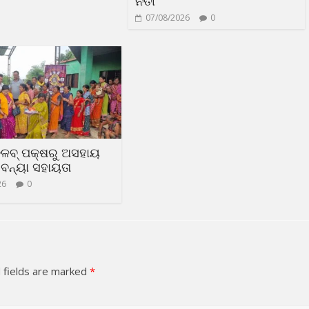
ନିତୀ
07/08/2026
0
୍ଳବ୍ ପକ୍ଷରୁ ଅସହାୟ
ବନ୍ୟା ସହାୟତା
26
0
 fields are marked
*