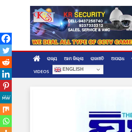
Skip
to
content
ରାଜ୍ୟ
ଆମ ଜିଲ୍ଲା
ରାଜନୀତି
ଅପରାଧ
ENGLISH
VIDEOS