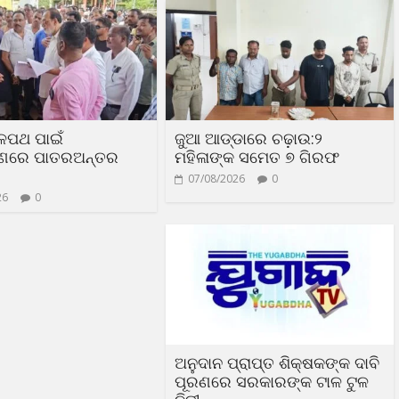
ଳପଥ ପାଇଁ
ଜୁଆ ଆଡ୍ଡାରେ ଚଢ଼ାଉ:୨
ରଣରେ ପାତରଅନ୍ତର
ମହିଳାଙ୍କ ସମେତ ୭ ଗିରଫ
07/08/2026
0
26
0
ଅନୁଦାନ ପ୍ରାପ୍ତ ଶିକ୍ଷକଙ୍କ ଦାବି
ପୂରଣରେ ସରକାରଙ୍କ ଟାଳ ଟୁଳ