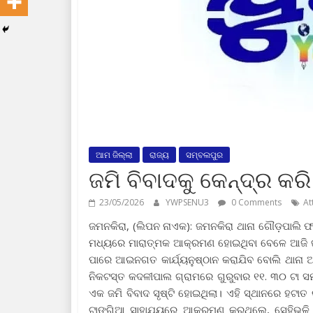
ଆମ ଜିଲ୍ଲା
ରାଜ୍ୟ
ସମ୍ବଲପୁର
ଜମି ବିବାଦକୁ କେନ୍ଦ୍ର କ
23/05/2026
YWPSENU3
0 Comments
At
ଜମନକିରା, (ଲିପନ ନାଏକ): ଜମନକିରା ଥାନା ଗୌଡ଼ପାଲି ଫ
ମଧ୍ୟରେ ମାରାତ୍ମକ ଆକ୍ରମଣ ହୋଇଥିବା ବେଳେ ଆଜି ଜମ
ପାରେ ଆଇନଗତ କାର୍ଯ୍ୟନୁଷ୍ଠାନ କରାଯିବ ବୋଲି ଥାନା ଅ
ନିକଟସ୍ତ କଦଳୀପାଲ ଗ୍ରାମରେ ଗୁରୁବାର ୧୧. ୩୦ ଟା 
ଏକ ଜମି ବିବାଦ ସୃଷ୍ଟି ହୋଇଥିଲା। ଏହି ସ୍ଥାନରେ ହଟା
ଟାଙ୍ଗିଆ ସାହାଯ୍ୟରେ ଆକ୍ରମଣ କରୁଥିଲେ, ସେହିଭଳି