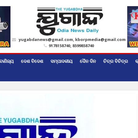
yugabdanews@gmail.com, kborpmedia@gmail.com
9178158740, 8599858740
ବାଣିଜ୍ୟ
ଦେଶ ବିଦେଶ
ସମ୍ପାଦକୀୟ
ଦୈନ ଦିନ
ଚିତ୍ର ବିଚିତ୍ର
କ