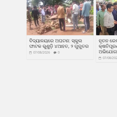
ବିଦ୍ୟାଳୟରେ ଅଘଟଣ: ସ୍କୁଲ
ନୂତନ ରେ
ଫାଟକ ଭୁଶୁଡ଼ି ୪ଆହତ, ୨ ଗୁରୁତର
କ୍ଷତିପୂ
ଅଭିଯୋଗ
07/08/2026
0
07/08/20