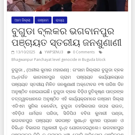
ଆମ ଜିଲ୍ଲା
ଗଞ୍ଜାମ
ରାଜ୍ୟ
ବୁଗୁଡା ବ୍ଲକର ଭଗବାନପୁର
ପଞ୍ଚାୟତ ସ୍ତରୀୟ ଜନଶୁଣାଣୀ
13/10/2025
YWPSENU3
0 Comments
Bhagwanpur Panchayat level genocide in Buguda block
ବୁଗୁଡା , (ଅନୀଲ କୁମାର ମହାରଣା) : ଗଂଜାମ ଜିଲ୍ଲାର ବୁଗୁଡା ବ୍ଳକ
ଅନ୍ତର୍ଗତ ଭାଗବାନପୁର ଗ୍ରାମ ପଞ୍ଚାୟତ କାର୍ଯ୍ୟାଳୟରେ
ପଞ୍ଚାୟତ ସ୍ତରୀୟ ମିଳିତ ଜନଶୁଣାଣୀ ଅକ୍ଟୋବର ୧୩ ତାରିଖ ଦିନ
ଅନୁଷ୍ଠିତ ହୋଇଯାଇଛି। ବୁଗୁଡା ବ୍ଲକ ବିଡ଼ିଓ ଦୁତିକୃଷ୍ଣ ପାତ୍ରଙ୍କ
ତତ୍ତ୍ୱାବଧାନରେ ଅନୁଷ୍ଠିତ ଏହି କାର୍ଯ୍ୟକ୍ରମରେ ଗଞ୍ଜାମ ଜିଲ୍ଲା
ଏଡିଏମ ସୁନିଲ କେର୍କେଟା, ବୁଗୁଡା ତହସିଲଦାର ତାପସ ରାଉତ,
ଏବିଡ଼ିଓ ଧର୍ମରାଜ ପରିଡା, ସିଡିପିଓ ବବିତା କୁମାରୀ ପଣ୍ଡା,
ଭଗବାନପୁର ପଞ୍ଚାୟତ ସରପଞ୍ଚ ସୁଶାନ୍ତ କୁମାର ପ୍ରଧାନ ଓ
ବିଭିନ୍ନ ବିଭାଗର ଅଧିକାରୀ ବୃନ୍ଦ ଯୋଗଦେଇଥିଲେ। ଭଗବାନପୁର
ପଞ୍ଚାୟତର ବିଭିନ୍ନ ଗ୍ରାମରୁ ୪୩ ଗୋଟି ଅଭିଯୋଗ ପଞ୍ଜିକରଣ