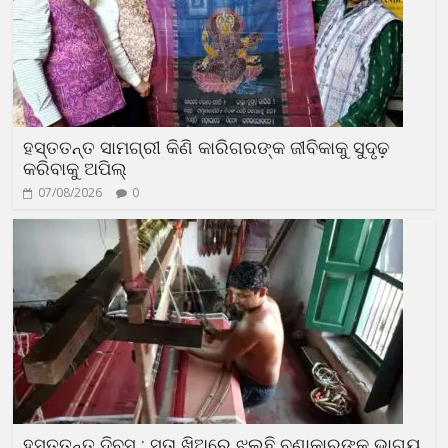
ହସ୍ତତନ୍ତ ସାମଗ୍ରୀ କିଣି କାରିଗରଙ୍କ ଜୀବିକାକୁ ସୁଦୃଢ଼
କରିବାକୁ ଅପିଲ୍
07/08/2026
0
ହସ୍ତତନ୍ତ ଦିବସ : ସୁତା ଖିଅରେ ଝୁଲୁଛି ବୁଣାକାରଙ୍କ ଭାଗ୍ୟ