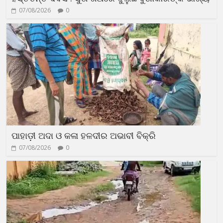
07/08/2026
0
ପାହାଡ଼ୀ ଅଦା ଓ କଳା ହଳଦୀର ଅଭାବୀ ବିକ୍ରି
07/08/2026
0