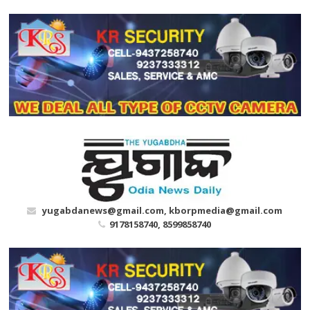
Skip
to
content
yugabdanews@gmail.com, kborpmedia@gmail.com
9178158740, 8599858740