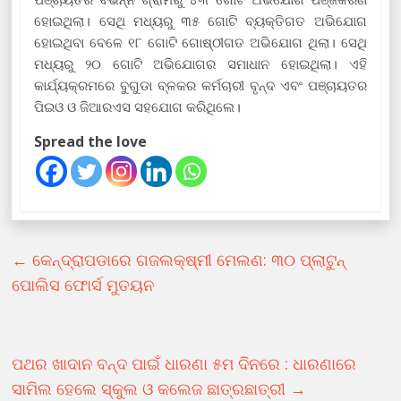
ହୋଇଥିଲା। ସେଥି ମଧ୍ୟରୁ ୩୫ ଗୋଟି ବ୍ୟକ୍ତିଗତ ଅଭିଯୋଗ
ହୋଇଥିବା ବେଳେ ୧୮ ଗୋଟି ଗୋଷ୍ଠୀଗତ ଅଭିଯୋଗ ଥିଲା। ସେଥି
ମଧ୍ୟରୁ ୨୦ ଗୋଟି ଅଭିଯୋଗର ସମାଧାନ ହୋଇଥିଲା। ଏହି
କାର୍ଯ୍ୟକ୍ରମରେ ବୁଗୁଡା ବ୍ଳକର କର୍ମଚାରୀ ବୃନ୍ଦ ଏବଂ ପଞ୍ଚାୟତର
ପିଇଓ ଓ ଜିଆରଏସ ସହଯୋଗ କରିଥିଲେ।
Spread the love
←
କେନ୍ଦ୍ରାପଡାରେ ଗଜଲକ୍ଷ୍ମୀ ମେଲଣ: ୩୦ ପ୍ଲାଟୁନ୍
ପୋଲିସ ଫୋର୍ସ ମୁତୟନ
ପଥର ଖାଦାନ ବନ୍ଦ ପାଇଁ ଧାରଣା ୫ମ ଦିନରେ : ଧାରଣାରେ
ସାମିଲ ହେଲେ ସ୍କୁଲ ଓ କଲେଜ ଛାତ୍ରଛାତ୍ରୀ
→