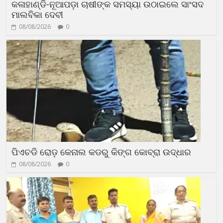
କଳାହାଣ୍ଡି-ନୂଆପଡ଼ା ଚାଷୀଙ୍କ ସମସ୍ୟା ଉଠାଇଲେ ସାଂସଦ
ମାଲବିକା ଦେବୀ
08/08/2026
0
ପିଏଚଡି ରୋଡ଼ କେନାଲ କଡରୁ କିଙ୍ଗ କୋବ୍ରା ଉଦ୍ଧାର
08/08/2026
0