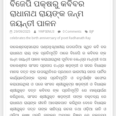
ବିଜେପି ପକ୍ଷରୁ କବିବର
ରାଧାନାଥ ରାୟଙ୍କ ଜନ୍ମ
ଜୟନ୍ତୀ ପାଳନ
29/09/2025
YWPSENU3
0 Comments
BJP
celebrates the birth anniversary of poet Radhanath Ray
ବାଲେଶ୍ବର(ସରୋଜ ପଣ୍ଡା):ସ୍ଥାନୀୟ ଗଡଗଡିଆ ସ୍ଥିତ କବି ବର
ରାଧାନାଥ ରାୟ ଙ୍କ ପ୍ରତିମୂର୍ତ୍ତି ଠାରେ ବିଜେପି ର କବିବର ଙ୍କ
ଜନ୍ମ ଜୟନ୍ତୀ ପାଳନ କରାଯାଇଥିଲା ପୂର୍ବତନ କେନ୍ଦ୍ର ମନ୍ତ୍ରୀ ତଥା
ବାଲେଶ୍ଵର ସାଂସଦ ପ୍ରତାପ ଚନ୍ଦ୍ର ଷଡ଼ଙ୍ଗୀ ଓ ସଦର ବିଧାୟକ
ମାନସ ଦତ୍ତ ଙ୍କ ଉପସ୍ଥିତିରେ ପ୍ରଥମେ ଭାରତୀୟ ଜନତା ପାର୍ଟିର
କାର୍ଯ୍ୟକର୍ତ୍ତାଙ୍କ ଦ୍ବାରା ପ୍ରତିମୂର୍ତ୍ତି ଓ ଚତୁର୍ପାର୍ଶ୍ଵ ସଫେଇ
କରାଯାଇଥିଲା ଓ ପରେ ସାଂସଦ ଶ୍ରୀଯୁକ୍ଟ୍ର ଷଡ଼ଙ୍ଗୀ ଓ ବିଧାୟକ
ଶ୍ରୀଯୁକ୍ତ ଦତ୍ତ କବିବର ଙ୍କ ପ୍ରତିମୂର୍ତ୍ତି ରେ ମାଲ୍ୟାର୍ପଣ
କରିଥିଲେ, ସାଂସଦ ଶ୍ରୀଯୁକ୍ତ ଷଡ଼ଙ୍ଗୀ ତାଙ୍କ ବକ୍ତବ୍ୟ ରେ
ରାଧାନାଥ ରାୟଙ୍କ ଜୀବନି ଆଲୋକପାତ କରିଥିବା ବେଳେ ବିଧାୟକ
ଶ୍ରୀଯୁକ୍ତ ଦତ୍ତ ତାଙ୍କ ସାହିତ୍ୟ ରଚନା ତଥା ଓଡ଼ିଆ ଜାତି ଓ
ଓଡ଼ିଆ ଭାଷା ପ୍ରତି ତାଙ୍କର ଅବଦାନ ବିଷୟ ରେ ବକ୍ତବ୍ୟ