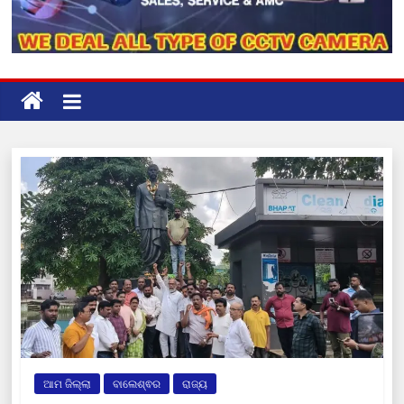
ଆମ ଜିଲ୍ଲା
ବାଲେଶ୍ଵର
ରାଜ୍ୟ