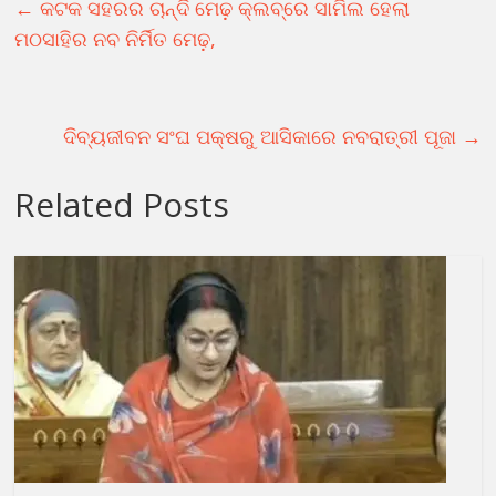
←
କଟକ ସହରର ଚାନ୍ଦି ମେଢ଼ କ୍ଲବ୍‌ରେ ସାମିଲ ହେଲା
ମଠସାହିର ନବ ନିର୍ମିତ ମେଢ଼,
ଦିବ୍ୟଜୀବନ ସଂଘ ପକ୍ଷରୁ ଆସିକାରେ ନବରାତ୍ରୀ ପୂଜା
→
Related Posts