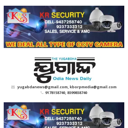
Skip
to
content
yugabdanews@gmail.com, kborpmedia@gmail.com
9178158740, 8599858740