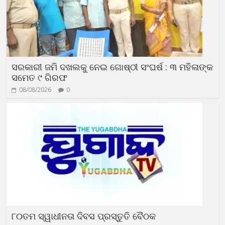
ସରକାରୀ ଜମି ଦଖଲକୁ ନେଇ ଗୋଷ୍ଠୀ ସଂଘର୍ଷ : ୩ ମହିଳାଙ୍କ
ସମେତ ୯ ଗିରଫ
08/08/2026
0
୮୦ତମ ସ୍ୱାଧୀନତା ଦିବସ ପ୍ରସ୍ତୁତି ବୈଠକ