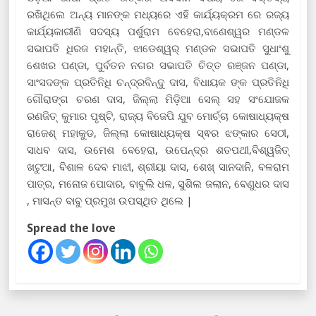
ରଖିଥିଲେ ଅନ୍ୟ ମାନଙ୍କ ମଧ୍ୟରେ ଏହି କାର୍ଯ୍ୟକ୍ରମ ରେ ରଜ୍ୟ
କାର୍ଯ୍ୟକାରୀଣି ସଦସ୍ୟ ପର୍ଶୁରାମ ବେହେରା,ବାଣେଶ୍ୱର ମଣ୍ଡଳ
ସଭାପତି ଧିରଜ ମହାନ୍ତି, ଝାଡେଶ୍ୱର୍ ମଣ୍ଡଳ ସଭାପତି ସୁଧାଂଶୁ
ଶେଖର ପଣ୍ଡା, ପୁର୍ବତନ ନଗର ସଭାପତି ଚିତ୍ତ ରଞ୍ଜନ ପଣ୍ଡା,
ସାଂସଦଙ୍କ ପ୍ରତିନିଧି ଚନ୍ଦ୍ରବିନ୍ଦୁ ଦାସ, ବିଧାୟକ ଙ୍କ ପ୍ରତିନିଧି
ଗୌରାଙ୍ଗ ଚରଣ ଦାସ, ଜିଲ୍ଲା ମିଡ଼ିଆ ସେଲ୍ ସହ ସଂଯୋଜକ
ରଣଜିତ୍ କୁମାର ପୃଷ୍ଟି, ରାଜ୍ୟ ବିଜେପି ଯୁବ ମୋର୍ଚ୍ଚା କୋଷାଧ୍ୟକ୍ଷ
ରାଜେଶ୍ ମହାକୁଡ, ଜିଲ୍ଲା କୋଷାଧ୍ୟକ୍ଷ ସ୍ଵର ଝଙ୍କାର ସେଠୀ,
ସାଧବ ଦାସ, ଉମେଶ ବେହେରା, ଉପେନ୍ଦ୍ର ଶତପଥୀ,ବିଶ୍ୱଜିତ୍
ଖଟୁଆ, ବିଶାଳ ଦେବ ମାଝୀ, ଶ୍ରୀୟା ଦାସ, ଶେଖ୍ ସାନଦାନି, ବଳରାମ
ପାତ୍ର, ମନୋଜ ପୋଦାର, ବାବୁଲି ଧଳ, ସୁଶିଲ ଜଲାନ, ବେଣୁଧର ଦାସ
, ମାସନ୍ତ ବାବୁ ପ୍ରମୁଖ ଉପସ୍ଥିତ ଥିଲେ |
Spread the love