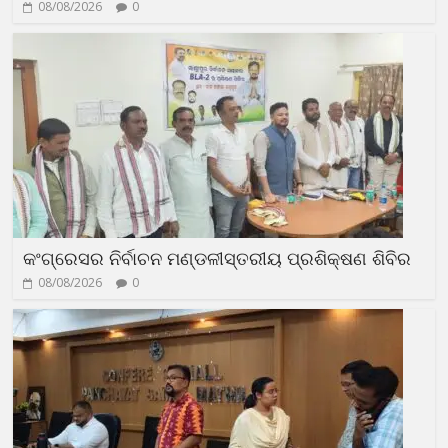
08/08/2026
0
କଂଗ୍ରେସର ନିର୍ବାଚନ ମଣ୍ଡଳୀସ୍ତରୀୟ ପ୍ରଶିକ୍ଷଣ ଶିବିର
08/08/2026
0