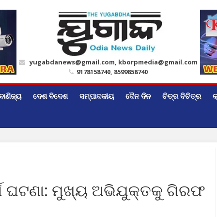
yugabdanews@gmail.com, kborpmedia@gmail.com
9178158740, 8599858740
ବାଣିଜ୍ୟ
ଦେଶ ବିଦେଶ
ସମ୍ପାଦକୀୟ
ଦୈନ ଦିନ
ଚିତ୍ର ବିଚିତ୍ର
କ
୍ଷ ଘଟଣା: ମୁଖ୍ୟ ଅଭିଯୁକ୍ତକୁ ଗିରଫ