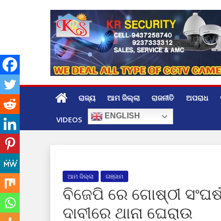
Skip
to
content
ରାଜ୍ୟ
ଆମ ଜିଲ୍ଲା
ରାଜନୀତି
ଅପରାଧ
ENGLISH
VIDEOS
ଆମ ଜିଲ୍ଲା
ଗଞ୍ଜାମ
ବିଜେପି ରେ ଗୋଷ୍ଠୀ ସଂଘର
ଦାବୀରେ ଥାନା ଘେରାଉ