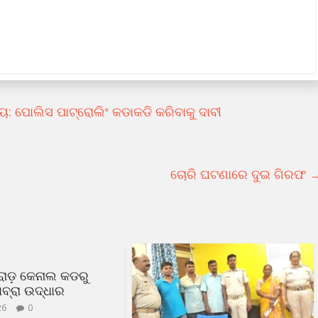
: ପୋଲିସ ପାଟ୍ରୋଲିଂ କଡାକଡି କରିବାକୁ ଦାବୀ
ଚୋରି ଘଟଣାରେ ଦୁଇ ଗିରଫ
ରୋଡ଼ କେନାଲ କଡରୁ
ବ୍ରା ଉଦ୍ଧାର
26
0