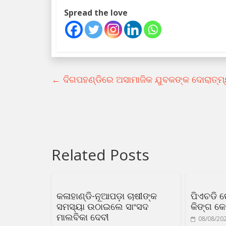
Spread the love
←
ଦିଗପହଣ୍ଡିରେ ଅସାମାଜିକ ଯୁବକଙ୍କ ଦୋରାତ୍ମ୍ୟ
Related Posts
କଳାହାଣ୍ଡି-ନୂଆପଡ଼ା ଚାଷୀଙ୍କ
ପିଏଚଡି 
ସମସ୍ୟା ଉଠାଇଲେ ସାଂସଦ
କିଙ୍ଗ କୋ
ମାଲବିକା ଦେବୀ
08/08/20