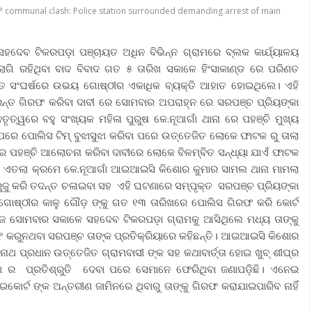
P communal clash: Police station surrounded demanding arrest of main
ହଦେବ ଟିକରପଡ଼ା ପଞ୍ଚାୟତ ଅଧିନ ବିଭିନ୍ନ ଗ୍ରାମରେ ବ୍ଲକ କାର୍ଯ୍ୟାଳୟ
 ଲାଗି ରହିଥିବା ବାଦ ବିବାଦ ଗତ ୫ ତାରିଖ ସକାଳେ ହିଂସାକାଣ୍ଡ ରେ ପରିଣତ
କ୍ତ ସଂଘର୍ଷରେ ଉଭୟ ଗୋଷ୍ଠୀର ଏକାଧିକ ବ୍ୟକ୍ତି ଆହାତ ହୋଇଥିଲେ। ଏହି
ରନ୍ତ ଗିରଫ କରିବା ଦାବୀ ରେ ସୋମବାର ଅପରାହ୍ନ ରେ ସରପଞ୍ଚ ପ୍ରିୟଙ୍କା
ତ୍ୱରେ ବହୁ ସଂଖ୍ୟକ ମହିଳା ପୁରୁଷ କେ.ନୂଆଗାଁ ଥାନା ରେ ପହଞ୍ଚି ମୁଖ୍ୟ
ରେ ପୋଲିସ ଟିମ୍ ବୁଝାସୁଝା କରିବା ପରେ ଉତ୍ତେଜିତ ଲୋକେ ଫାଟକ ରୁ ତାଲା
ରେ ପହଞ୍ଚି ଆଲୋଚନା କରିବା ଦାବୀରେ ଲୋକେ ବିଳମ୍ବିତ ସନ୍ଧ୍ୟା ଯାଏଁ ଫାଟକ
କ ଏତଲା କ୍ରମେ କେ.ନୂଆଗାଁ ଆଇଆଇସି କିଶୋର କୁମାର ସାମଲ ଥାନା ମାମଲା
ଜୁ କରି ତଦନ୍ତ ଚଳାଇବା ସହ ଏହି ଘଟଣାରେ ସମ୍ପୃକ୍ତ ସରପଞ୍ଚ ପ୍ରିୟଙ୍କା
 ଗୋଷ୍ଠୀର କାଳୁ ଗୌଡ଼ ଙ୍କୁ ଗତ ୧୩ ତାରିଖରେ ପୋଲିସ ଗିରଫ କରି କୋର୍ଟ
ୋଜ ସୋମବାର ସକାଳେ ସହଦେବ ଟିକରପଡ଼ା ଗ୍ରାମକୁ ଆସିଥିଲେ ମଧ୍ୟ ତାଙ୍କୁ
ଫ କରୁନଥବା ସରପଞ୍ଚ ତାଙ୍କ ପ୍ରତିକ୍ରିୟାରେ କହିଛନ୍ତି। ଆଇଆଇସି କିଶୋର
ାଥ ପ୍ରଧାନ ଉତ୍ତେଜିତ ଗ୍ରାମବାସୀ ଙ୍କ ସହ କଥାବାର୍ତ୍ତା ହୋଇ ଖୁବ୍ ଶୀଘ୍ର
ବା ର ପ୍ରତିଶ୍ରୁତି ଦେବା ପରେ ସେମାନେ ଫେରିଥିବା ଜଣାପଡ଼ିଛି। ଏନେଇ
୍ଟ ଙ୍କ ଅନ୍ତରୀଣ ଜାମିନରେ ଥିବାରୁ ତାଙ୍କୁ ଗିରଫ କରାଯାଇପାରିବ ନାହିଁ