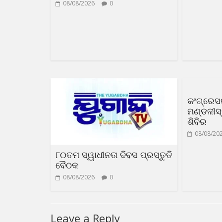
08/08/2026
0
କଂଗ୍ରେସର
ମଣ୍ଡଳୀସ
ଶିବିର
08/08/20
୮୦ତମ ସ୍ୱାଧୀନତା ଦିବସ ପ୍ରସ୍ତୁତି
ବୈଠକ
08/08/2026
0
Leave a Reply