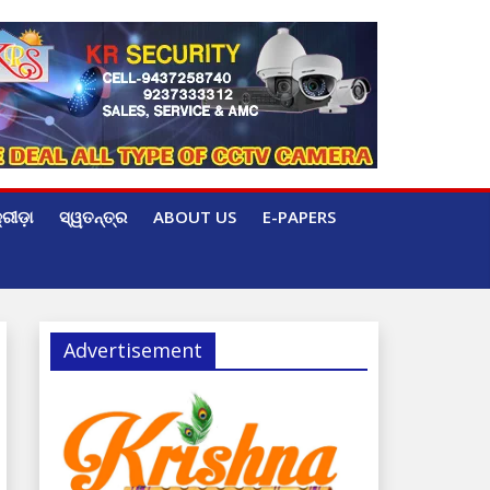
୍ରୀଡ଼ା
ସ୍ୱତନ୍ତ୍ର
ABOUT US
E-PAPERS
Advertisement