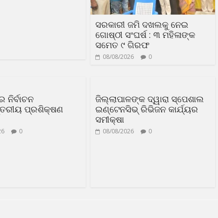
ସରକାରୀ ଜମି ଦଖଲକୁ ନେଇ
ଗୋଷ୍ଠୀ ସଂଘର୍ଷ : ୩ ମହିଳାଙ୍କ
ସମେତ ୯ ଗିରଫ
08/08/2026
0
 ନିର୍ବାଚନ
ଜିଲ୍ଲାପାଳଙ୍କ ଦ୍ୱାରା ସ୍ପେଶାଲ
୍ତରୀୟ ପ୍ରଶିକ୍ଷଣ
ଇଣ୍ଟେନସିଭ୍ ରିଭିଜନ କାର୍ଯ୍ୟର
ସମୀକ୍ଷା
26
0
08/08/2026
0