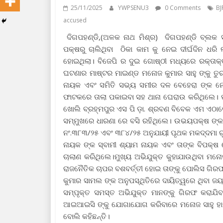
25/11/2025
YWPSENU3
0 Comments
BJ
accused
ଦିଗପହଣ୍ଡି,(ଅଳକ ନାଥ ମିଶ୍ର) ଦିଗପହଣ୍ଡି ବ୍ଲକ ସ
ପକ୍ଷରୁ ଚାଲିଥିବା ଠିକା କାମ କୁ ନେଇ ଦୀର୍ଘଦିନ ଧରି
ହୋଇଥିଲା। ବିଜେପି ର ଦୁଇ ଗୋଷ୍ଠୀ ମଧ୍ୟରେ ରକ୍ତା
ଘଟଣାର ମାଷ୍ଟର ମାଇଣ୍ଡ ମନୋଜ କୁମାର ସାହୁ ଙ୍କୁ ତୁ
ନାୟକ ଏବଂ ସମିତି ସଭ୍ୟ ସମୀର ଦଳ ବେହେରା ଙ୍କ ନେତୃ
ଫାଟକରେ ତାଲା ପକାଇବା ସହ ଥାନା ଘେରାଉ କରିଥିଲେ। ପ
ଖୋଲି ବ୍ରହ୍ମପୁର ଏସ ପି ଡ଼ା. ଶ୍ରବଣ ବିବେକ ଏମ ଏଠା
ସମ୍ମୁଖରେ ଧାରଣା ରେ ବସି ରହିଥିଲେ। ଉଭୟପକ୍ଷ ଙ୍
ନଂ.୩୮୩/୨୫ ଏବଂ ୩୮୪/୨୫ ଅନୁଯାୟୀ ପୃଥକ ମକଦ୍ଦମା ରୁ
ନାୟକ ଙ୍କ ସ୍ବାମୀ ଶ୍ୟାମ ନାୟକ ଏବଂ ତାଙ୍କ ବିପକ୍ଷ
ଚାଲାଣ କରିଥିଲେ।ମୁଖ୍ୟ ଅଭିଯୁକ୍ତ କୁହାଯାଉଥିବା ମନ
ରାଜନୈତିକ ଚାପର ବଶବର୍ତ୍ତୀ ହୋଇ ତାଙ୍କୁ ପୋଲିସ ଗିର
କୁମାର ସାମଲ ଙ୍କ ଅନୁପସ୍ଥିତିରେ ଦାୟିତ୍ୱରେ ଥିବା ଜୟନ
ସମ୍ପୃକ୍ତ ସମସ୍ତ ଅଭିଯୁକ୍ତ ମାନଙ୍କୁ ଗିରଫ କରାଯି
ଆଇଆଇସି ଙ୍କୁ ଯୋଗାଯୋଗ କରିବାରେ ମନୋଜ ସାହୁ ହାଇକୋର
ବୋଲି କହିଛନ୍ତି।