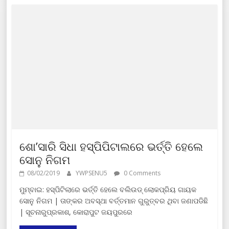
ଶୋ’ସାରି ସିଧା ହସ୍ପିପିଟାଲରେ ଭର୍ତ୍ତି ହେଲେ
ସୋନୁ ନିଗମ
08/02/2019
YWPSENU5
0 Comments
ମୁମ୍ବାଇ: ହସ୍ପିଟିଲାରେ ଭର୍ତ୍ତି ହେଲେ ବଲିଉଡ୍‌ ଲୋକପ୍ରିୟ ଗାୟକ
ସୋନୁ ନିଗମ | ତାଙ୍କର ଅବସ୍ଥା ବର୍ତ୍ତମାନ ଗୁରୁତ୍ବର ଥିବା ଜଣାପଡିଛି
| ସୂଚନାରୁପ୍ରକାଶ, କୋରାପୁଟ ଜୟପୁରରେ