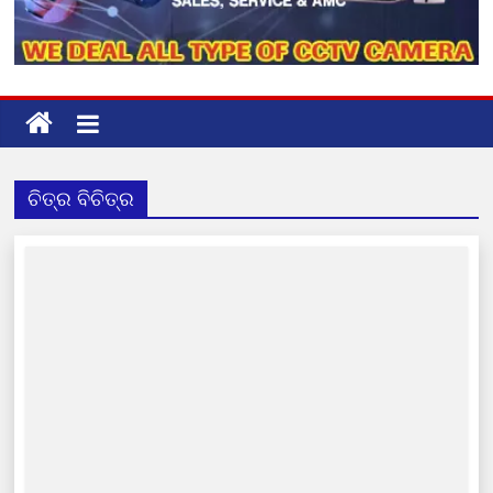
ଚିତ୍ର ବିଚିତ୍ର