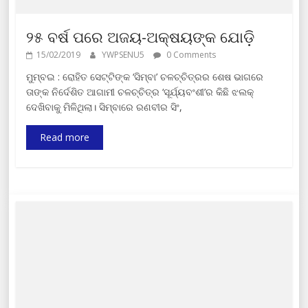
୨୫ ବର୍ଷ ପରେ ଅଜୟ-ଅକ୍ଷୟଙ୍କ ଯୋଡ଼ି
15/02/2019
YWPSENU5
0 Comments
ମୁମ୍ବଇ : ରୋହିତ ସେଟ୍ଟିଙ୍କ ‘ସିମ୍ବା’ ଚଳଚ୍ଚିତ୍ରର ଶେଷ ଭାଗରେ
ତାଙ୍କ ନିର୍ଦେଶିତ ଆଗାମୀ ଚଳଚ୍ଚିତ୍ର ‘ସୂର୍ଯ୍ୟବଂଶୀ’ର କିଛି ଝଲକ୍
ଦେଖିବାକୁ ମିଳିଥିଲା। ସିମ୍ବାରେ ରଣବୀର ସିଂ,
Read more