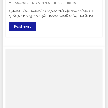
06/02/2019
YWPSENU7
0 Comments
ମୁମ୍ବାଇ : ବିରାଟ କୋହେଲି ଓ ଅନୁଷ୍କା ଶର୍ମା ପୁଣି ଏବେ ଚର୍ଚ୍ଚାରେ ।
ଦୁହେଁଙ୍କ ଫଟୋକୁ ନେଇ ପୁଣି ଆରମ୍ଭ ହୋଇଛି ଚର୍ଚ୍ଚା । ସୋସିଆଲ
Read more