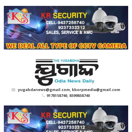
Skip
to
content
yugabdanews@gmail.com, kborpmedia@gmail.com
9178158740, 8599858740