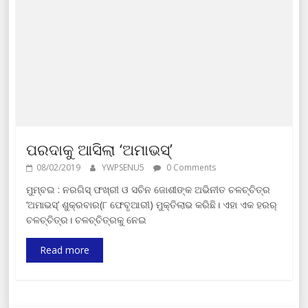
ପରଦାକୁ ଆସିଲା ‘ଅମାଭସ୍‍’
08/02/2019
YWPSENU5
0 Comments
ମୁମ୍ବଇ : ନରଗିସ୍‍ ଫଖ୍ରୀ ଓ ସଚିନ ଜୋଶୀଙ୍କ ଅଭିନୀତ ଚଳଚ୍ଚିତ୍ର
‘ଅମାଭସ୍‍’ ଶୁକ୍ରବାର(୮ ଫେବୃଆରୀ) ମୁକ୍ତିଲାଭ କରିଛି। ଏହା ଏକ ହରର୍‍
ଚଳଚ୍ଚିତ୍ର। ଚଳଚ୍ଚିତ୍ରକୁ ନେଇ
Read more