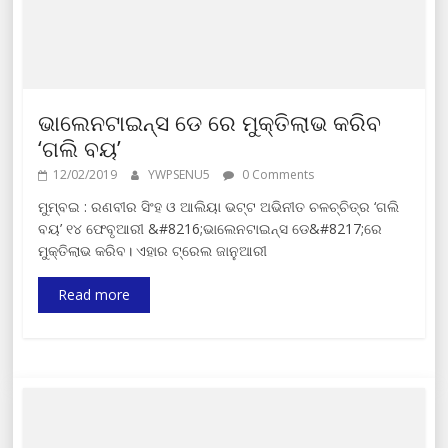
ଭାଲେନଟାଇନ୍ସ ଡେ ରେ ମୁକ୍ତିଲାଭ କରିବ
‘ଗଲି ବୟ’
12/02/2019
YWPSENU5
0 Comments
ମୁମ୍ବଇ : ରଣବୀର ସିଂହ ଓ ଆଲିୟା ଭଟ୍ଟ ଅଭିନୀତ ଚଳଚ୍ଚିତ୍ର ‘ଗଲି
ବୟ’ ୧୪ ଫେବୃଆରୀ &#8216;ଭାଲେନଟାଇନ୍ସ ଡେ&#8217;ରେ
ମୁକ୍ତିଲାଭ କରିବ। ଏହାର ଟ୍ରେଲ ଜାନୁଆରୀ
Read more