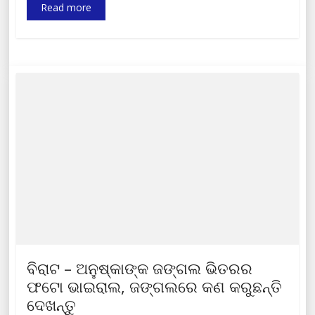
Read more
ବିରାଟ – ଅନୁଷ୍କାଙ୍କ ଜଙ୍ଗଲ ଭିତରର
ଫଟୋ ଭାଇରାଲ, ଜଙ୍ଗଲରେ କଣ କରୁଛନ୍ତି
ଦେଖନ୍ତୁ