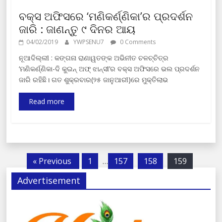
ବକ୍ସ ଅଫିସରେ ‘ମଣିକର୍ଣ୍ଣିକା’ର ପ୍ରଦର୍ଶନ
ଜାରି : ଜାଣନ୍ତୁ ୯ ଦିନର ଆୟ
04/02/2019
YWPSENU7
0 Comments
ନୂଆଦିଲ୍ଲୀ : କଙ୍ଗନା ରାଣାୱତଙ୍କ ଅଭିନୀତ ଚଳଚ୍ଚିତ୍ର
‘ମଣିକର୍ଣ୍ଣିକା-ଦି କୁଇନ୍‍ ଅଫ୍‍ ଝାନ୍ସୀ’ର ବକ୍ସ ଅଫିସରେ ଭଲ ପ୍ରଦର୍ଶନ
ଜାରି ରହିଛି। ଗତ ଶୁକ୍ରବାର(୨୫ ଜାନୁଆରୀ)ରେ ମୁକ୍ତିଲାଭ
Read more
« Previous
1
…
157
158
159
Advertisement