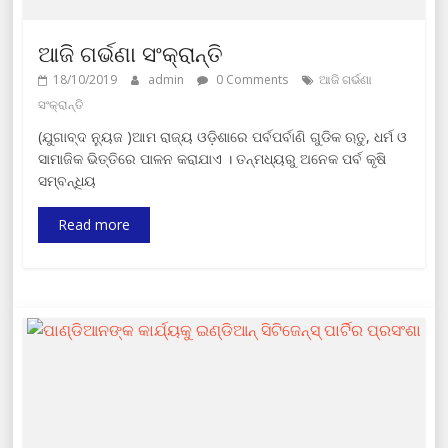
ଆଜି ଗର୍ଭଣା ସଂକ୍ରାନ୍ତି
18/10/2019
admin
0 Comments
ଆଜି ଗର୍ଭଣା
ସଂକ୍ରାନ୍ତି
(ଯୁଗାବ୍ଦ ନ୍ୟୁଜ )ଆମ ରାଜ୍ୟ ଓଡ଼ିଶାରେ ପର୍ବପର୍ବାଣି ଗୁଡିକ ଋତୁ, ଧର୍ମ ଓ
ସାମାଜିକ ଭିତ୍ତିରେ ପାଳନ କରାଯାଏ । ତନ୍ମଧ୍ୟରୁ ଅନେକ ପର୍ବ କୃଷି
ସମ୍ବନ୍ଧିୟ
Read more