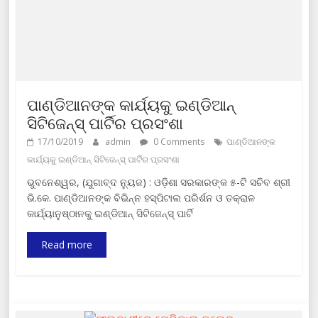
ପାଣ୍ଡିଆନଙ୍କ କାର୍ଯ୍ୟକୁ ଇଣ୍ଡିଆନ୍
ସିଟିଜେନ୍‌ସ୍ ପାର୍ଟିର ପ୍ରସଂଶା
17/10/2019
admin
0 Comments
ପାଣ୍ଡିଆନଙ୍କ
କାର୍ଯ୍ୟକୁ ଇଣ୍ଡିଆନ୍ ସିଟିଜେନ୍‌ସ୍ ପାର୍ଟିର ପ୍ରସଂଶା
ଭୁବନେଶ୍ୱର, (ଯୁଗାବ୍ଦ ନ୍ୟୁଜ) : ଓଡ଼ିଶା ସରକାରଙ୍କ ୫-ଟି ସଚିବ ଶ୍ରୀ
ଭି.କେ. ପାଣ୍ଡିଆନଙ୍କ ବିଭିନ୍ନ ହସ୍ପିଟାଲ ପରିର୍ଶନ ଓ ତକ୍ରାଳ
କାର୍ଯ୍ୟାନୁଷ୍ଠାନକୁ ଇଣ୍ଡିଆନ୍ ସିଟିଜେନ୍‌ସ୍ ପାର୍ଟି
Read more