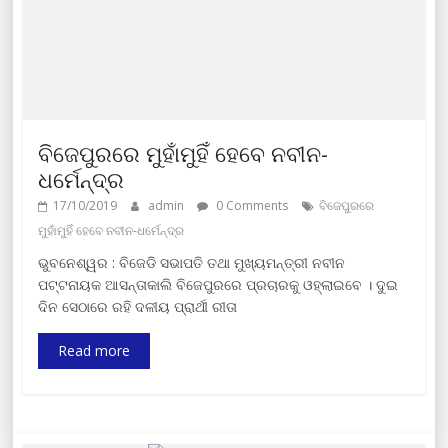
ବିଜେପୁରରେ ମୁହାଁମୁହିଁ ହେବେ ନବୀନ-
ଧର୍ମେନ୍ଦ୍ର
17/10/2019
admin
0 Comments
ବିଜେପୁରରେ
ମୁହାଁମୁହିଁ ହେବେ ନବୀନ-ଧର୍ମେନ୍ଦ୍ର
ଭୁବନେଶ୍ୱର : ବିଜେଡି ସଭାପତି ତଥା ମୁଖ୍ୟମନ୍ତ୍ରୀ ନବୀନ
ପଟ୍ଟନାୟକ ଆସନ୍ତାକାଲି ବିଜେପୁରରେ ପ୍ରଚାରକୁ ଓହ୍ଲାଇବେ । ଦୁଇ
ଦିନ ସେଠାରେ ରହି ଦଳୀୟ ପ୍ରାର୍ଥୀ ରୀତା
Read more