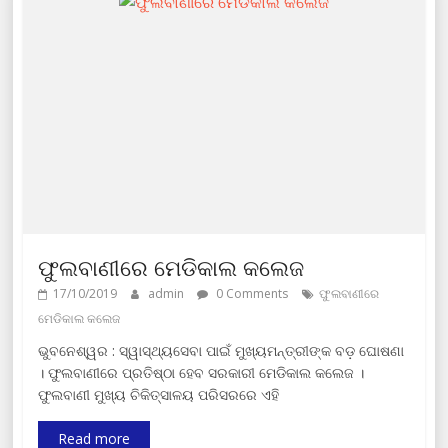
ଫୁଲବାଣୀରେ ମେଡିକାଲ କଲେଜ
17/10/2019
admin
0 Comments
ଫୁଲବାଣୀରେ
ମେଡିକାଲ କଲେଜ
ଭୁବନେଶ୍ୱର : ସ୍ୱାସ୍ଥ୍ୟସେବା ପାଇଁ ମୁଖ୍ୟମନ୍ତ୍ରୀଙ୍କ ବଡ଼ ଘୋଷଣା
। ଫୁଲବାଣୀରେ ପ୍ରତିଷ୍ଠା ହେବ ସରକାରୀ ମେଡିକାଲ କଲେଜ ।
ଫୁଲବାଣୀ ମୁଖ୍ୟ ଚିକିତ୍ସାଳୟ ପରିସରରେ ଏହି
Read more