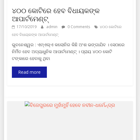
୪୦୦ କୋଟିରେ ହେବ ବିଧାୟକଙ୍କ
ଆପାର୍ଟମେଣ୍ଟ୍‌
17/10/2019
admin
0 Comments
୪୦୦ କୋଟିରେ
ହେବ ବିଧାୟକଙ୍କ ଆପାର୍ଟମେଣ୍ଟ୍‌
ଭୁବନେଶ୍ୱର : ଏମ୍‌ଏଲ୍‌ଏ କଲୋନିର କିଛି ଅଂଶ ଭଙ୍ଗାଯିବ । ସେଠାରେ
ନିର୍ମିତ ହେବ ଅତ୍ୟାଧୁନିକ ଆପାର୍ଟମେଣ୍ଟ୍ । ପ୍ରାୟ ୪୦୦ କୋଟି
ଟଙ୍କାରେ ହେବାକୁ ଥିବା
Read more