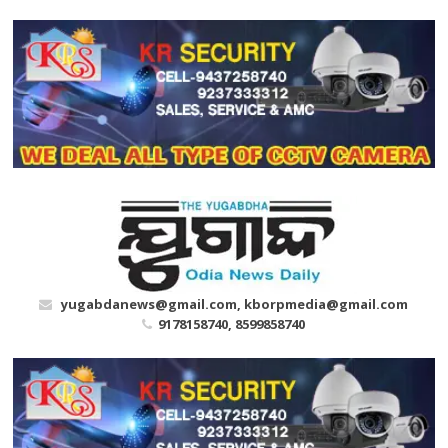
Skip
to
content
yugabdanews@gmail.com, kborpmedia@gmail.com
9178158740, 8599858740