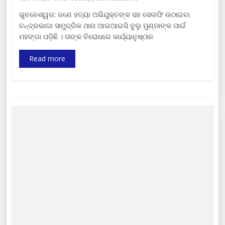
ଭୁବନେଶ୍ୱର: ଜଣେ ହତ୍ୟା ଅଭିଯୁକ୍ତଙ୍କ ସହ ସେଲଫି ଉଠାଇବା
ଚନ୍ଦ୍ରଭାଗା ସାମୁଦ୍ରିକ ଥାନା ଆଇଆଇସି ବୁଲୁ ମୁଣ୍ଡାଙ୍କ ପାଇଁ
ମହଙ୍ଗା ପଡ଼ିଛି । ତାଙ୍କ ବିରୋଧରେ କାର୍ଯ୍ୟାନୁଷ୍ଠାନ
Read more