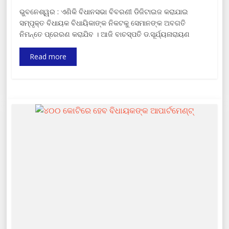
ଭୁବନେଶ୍ୱର : ଏଣିକି ବିଧାନସଭା ବିବରଣୀ ଡିଜିଟାଇଜ କରାଯାଇ
ସମ୍ପୃକ୍ତ ବିଧାୟକ ବିଧାୟିକାଙ୍କ ନିକଟକୁ ସେମାନଙ୍କ ଅବଗତି
ନିମନ୍ତେ ପ୍ରେରଣ କରାଯିବ । ଆଜି ବାଚସ୍ପତି ଡ.ସୂର୍ଯ୍ୟନାରାୟଣ
Read more