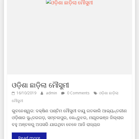
ଓଡ଼ିଶା ଛାଡ଼ିଲା ମୌସୁମୀ
16/10/2019
admin
0 Comments
ଓଡ଼ିଶା ଛାଡ଼ିଲା
ମୌସୁମୀ
ଭୁବନେଶ୍ୱର: ଦକ୍ଷିଣ ପଶ୍ଚିମ ମୌସୁମୀ ବାୟୁ ଗତକାଲି ଆଭ୍ୟନ୍ତରୀଣ
ଓଡ଼ିଶାର ସୁନ୍ଦରଗଡ଼, ସମ୍ବଲପୁର, କେନ୍ଦୁଝର, ମୟୂରଭଞ୍ଜ ଜିଲ୍ଲାର
ବହୁ ଅଞ୍ଚଳରୁ ଅପସରି ଯାଇଥିବା ବେଳେ ଆଜି ରାଜ୍ୟର
Read more