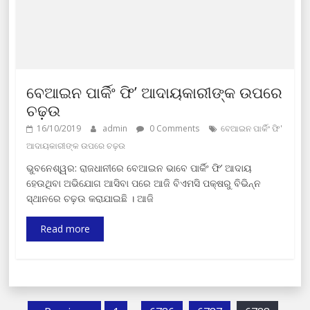
ବେଆଇନ ପାର୍କିଂ ଫି’ ଆଦାୟକାରୀଙ୍କ ଉପରେ
ଚଢ଼ଉ
16/10/2019
admin
0 Comments
ବେଆଇନ ପାର୍କିଂ ଫି'
ଆଦାୟକାରୀଙ୍କ ଉପରେ ଚଢ଼ଉ
ଭୁବନେଶ୍ୱର: ରାଜଧାନୀରେ ବେଆଇନ ଭାବେ ପାର୍କିଂ ଫି’ ଆଦାୟ
ହେଉଥିବା ଅଭିଯୋଗ ଆସିବା ପରେ ଆଜି ବିଏମସି ପକ୍ଷରୁ ବିଭିନ୍ନ
ସ୍ଥାନରେ ଚଢ଼ଉ କରାଯାଇଛି । ଆଜି
Read more