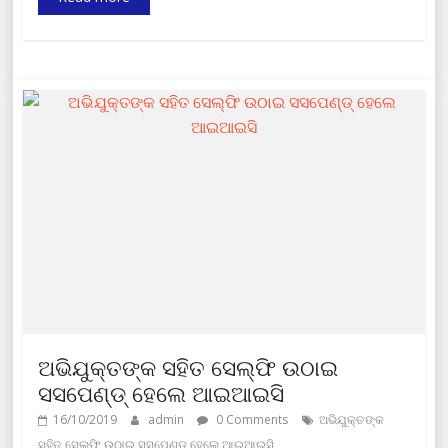
ଅଭିଯୁକ୍ତଙ୍କ ସହିତ ସେଲ୍‌ଫି ଉଠାଇ
ସସପେଣ୍ଡ୍ ହେଲେ ଆଇଆଇସି
16/10/2019
admin
0 Comments
ଅଭିଯୁକ୍ତଙ୍କ
ସହିତ ସେଲ୍‌ଫି ଉଠାଇ ସସପେଣ୍ଡ୍ ହେଲେ ଆଇଆଇସି