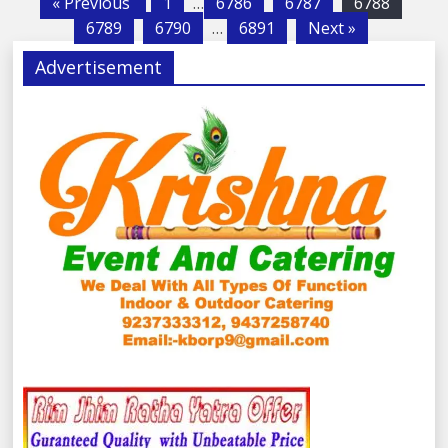
« Previous
1
…
6786
6787
6788
6789
6790
…
6891
Next »
Advertisement