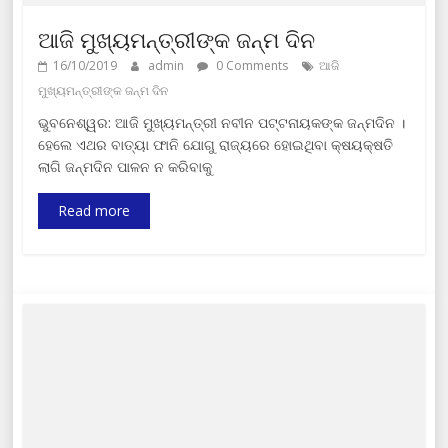
ଆଜି ମୁଖ୍ୟମନ୍ତ୍ରୀଙ୍କ ଜନ୍ମ ଦିନ
16/10/2019
admin
0 Comments
ଆଜି
ମୁଖ୍ୟମନ୍ତ୍ରୀଙ୍କ ଜନ୍ମ ଦିନ
ଭୁବନେଶ୍ୱର: ଆଜି ମୁଖ୍ୟମନ୍ତ୍ରୀ ନବୀନ ପଟ୍ଟନାୟକଙ୍କ ଜନ୍ମଦିନ ।
ହେଲେ ଏଥର ବାତ୍ୟା ଫାନି ଯୋଗୁ ରାଜ୍ୟରେ ହୋଇଥିବା କ୍ଷୟକ୍ଷତି
ଲାଗି ଜନ୍ମଦିନ ପାଳନ ନ କରିବାକୁ
Read more