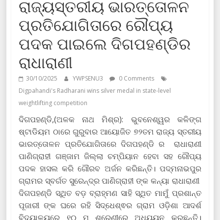
ରାଜ୍ୟସ୍ତରୀୟ ଭାରତ୍ତୋଳନ
ପ୍ରତିଯୋଗିତାରେ ରୌପ୍ୟ
ପଦକ ପାଇଲେ ଦିଗପହଣ୍ଡିର
ରାଧାରାଣୀ
30/10/2025
YWPSENU3
0 Comments
Digpahandi's Radharani wins silver medal in state-level
weightlifting competition
ଦିଗପହଣ୍ଡି,(ଅଳକ ନାଥ ମିଶ୍ର): ଭୁବନେଶ୍ୱର କଳିଙ୍ଗ
ଷ୍ଟାଡିୟମ ଠାରେ ଗୁରୁବାର ଆୟୋଜିତ ୭୨ତମ ରାଜ୍ୟ ସ୍ତରୀୟ
ଭାରତ୍ତୋଳନ ପ୍ରତିଯୋଗିତାରେ ଦିଗପହଣ୍ଡି ର ରାଧାରାଣୀ
ପାଣିଗ୍ରାହୀ ଗଞ୍ଜାମ ଜିଲ୍ଲା ଚମ୍ପିୟାନ ହେବା ସହ ରୌପ୍ୟ
ପଦକ ହାସଲ କରି ଗୌରବ ଅର୍ଜନ କରିଛନ୍ତି। ପଦ୍ମନାଭପୁର
ଗ୍ରାମର ସ୍ବର୍ଗତ ସୁରେନ୍ଦ୍ର ପାଣିଗ୍ରାହୀ ଙ୍କ କନ୍ୟା ରାଧାରାଣୀ
ଦିଗପହଣ୍ଡି ସ୍ଥିତ ବଡ଼ ବ୍ରାହ୍ମଣ ସାହି ସ୍ଥିତ ମାମୁଁ ପ୍ରଶାନ୍ତ
ପୂଜାରୀ ଙ୍କ ଘରେ ରହି ସିଦ୍ଧେଶ୍ଵର ଗ୍ରାମ ଓଡ଼ିଶା ଆଦର୍ଶ
ବିଦ୍ୟାଳୟରେ ୧୦ ମ ଶ୍ରେଣୀରେ ଅଧ୍ୟୟନ କରୁଛନ୍ତି।