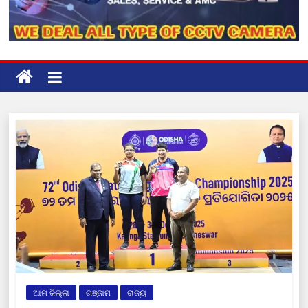
ଆମ ଜିଲ୍ଲା
ଗଞ୍ଜାମ
ରାଜ୍ୟ