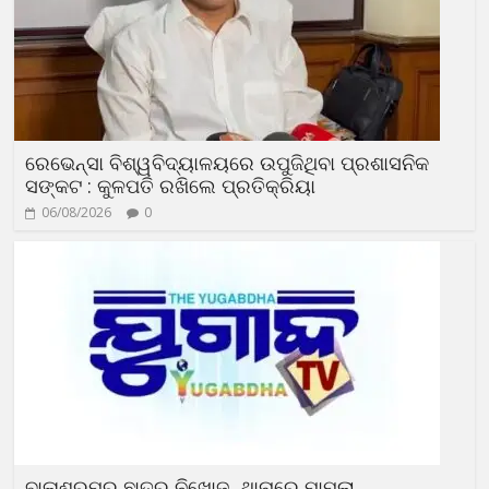
ରେଭେନ୍ସା ବିଶ୍ୱବିଦ୍ୟାଳୟରେ ଉପୁଜିଥିବା ପ୍ରଶାସନିକ
ସଙ୍କଟ : କୁଳପତି ରଖିଲେ ପ୍ରତିକ୍ରିୟା
06/08/2026
0
ବାଳାଶ୍ରମରୁ ଛାତ୍ର ନିଖୋଜ, ଥାନାରେ ମାମଲା