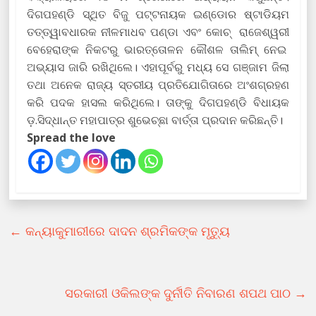
ଦିଗପହଣ୍ଡି ସ୍ଥିତ ବିଜୁ ପଟ୍ଟନାୟକ ଇଣ୍ଡୋର ଷ୍ଟାଡିୟମ
ତତ୍ତ୍ୱାବଧାରକ ନୀଳମାଧବ ପଣ୍ଡା ଏବଂ କୋଚ୍ ରାଜେଶ୍ୱରୀ
ବେହେରାଙ୍କ ନିକଟରୁ ଭାରତ୍ତୋଳନ କୌଶଳ ତାଲିମ୍ ନେଇ
ଅଭ୍ୟାସ ଜାରି ରଖିଥିଲେ। ଏହାପୂର୍ବରୁ ମଧ୍ୟ ସେ ଗଞ୍ଜାମ ଜିଲା
ତଥା ଅନେକ ରାଜ୍ୟ ସ୍ତରୀୟ ପ୍ରତିଯୋଗିତାରେ ଅଂଶଗ୍ରହଣ
କରି ପଦକ ହାସଲ କରିଥିଲେ। ତାଙ୍କୁ ଦିଗପହଣ୍ଡି ବିଧାୟକ
ଡ଼.ସିଦ୍ଧାନ୍ତ ମହାପାତ୍ର ଶୁଭେଚ୍ଛା ବାର୍ତ୍ତା ପ୍ରଦାନ କରିଛନ୍ତି।
Spread the love
←
କନ୍ୟାକୁମାରୀରେ ଦାଦନ ଶ୍ରମିକଙ୍କ ମୃତ୍ୟୁ
ସରକାରୀ ଓକିଲଙ୍କ ଦୁର୍ନୀତି ନିବାରଣ ଶପଥ ପାଠ
→