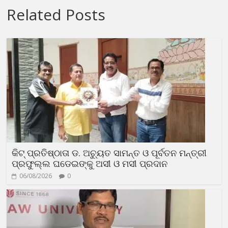
Related Posts
କିଟ୍ ପ୍ରତିଷ୍ଠାତା ଡ. ଅଚ୍ୟୁତ ସାମନ୍ତ ଓ ପୂର୍ବତନ ମନ୍ତ୍ରୀ
ପ୍ରଫୁଲ୍ଲ ଘଡେଇଙ୍କୁ ଅସୀ ଓ ମସୀ ପ୍ରଦାନ
06/08/2026
0