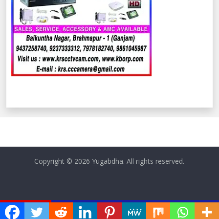
Copyright © 2026
Yugabdha
. All rights reserved.
ଏବେ ଏବେ
ୁତ ସାମନ୍ତ ଓ ପୂର୍ବତନ ମନ୍ତ୍ରୀ ପ୍ରଫୁଲ୍ଲ ଘଡେଇଙ୍କୁ ଅସୀ ଓ ମସୀ ପ୍ରଦାନ