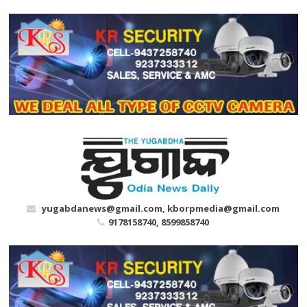
Skip
to
content
yugabdanews@gmail.com, kborpmedia@gmail.com
9178158740, 8599858740