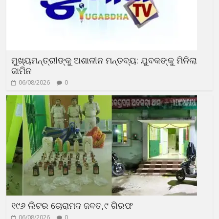
ମୁଖ୍ୟମନ୍ତ୍ରୀଙ୍କୁ ଅଶାଳୀନ ମନ୍ତବ୍ୟ: ଯୁବକଙ୍କୁ ମିଳିଲା
ଜାମିନ
06/08/2026
0
୧୯୬ ଲିଟର ଚୋରାମଦ ଜବତ,୯ ଗିରଫ
06/08/2026
0