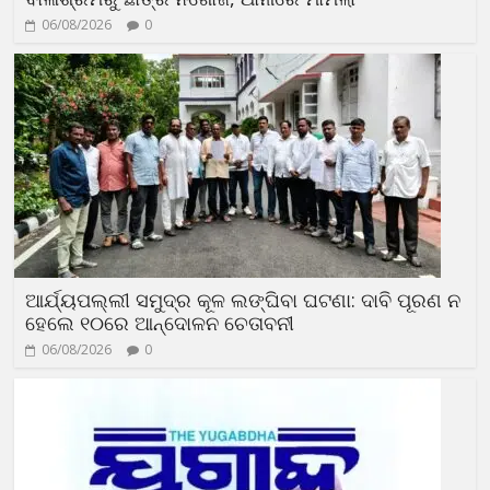
06/08/2026
0
ଆର୍ଯ୍ୟପଲ୍ଲୀ ସମୁଦ୍ର କୂଳ ଲଙ୍ଘିବା ଘଟଣା: ଦାବି ପୂରଣ ନ
ହେଲେ ୧୦ରେ ଆନ୍ଦୋଳନ ଚେତାବନୀ
06/08/2026
0