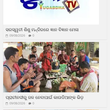
ସରସ୍ୱତୀ ଶିଶୁ ମନ୍ଦିରରେ ଜ୍ଞାନ ବିଜ୍ଞାନ ମେଳା
09/08/2026
0
ପ୍ରାଚୀନଦୀରୁ ଜଳ ନେବାପାଇଁ କାଉଡିଆଙ୍କ ଭିଡ଼
09/08/2026
0