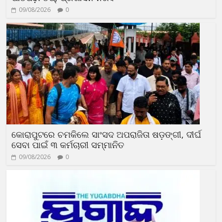
09/08/2026
0
କୋରାପୁଟରେ ଚମକିଲେ ସାଂସଦ ଅପରାଜିତା ଷଡ଼ଙ୍ଗୀ, ଦୀର୍ଘ
ସେବା ପାଇଁ ୩ କର୍ମଚାରୀ ସମ୍ମାନିତ
09/08/2026
0