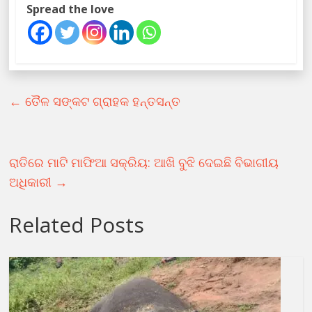
Spread the love
←
ତୈଳ ସଙ୍କଟ ଗ୍ରାହକ ହନ୍ତସନ୍ତ
ରାତିରେ ମାଟି ମାଫିଆ ସକ୍ରିୟ: ଆଖି ବୁଝି ଦେଇଛି ବିଭାଗୀୟ
ଅଧିକାରୀ
→
Related Posts