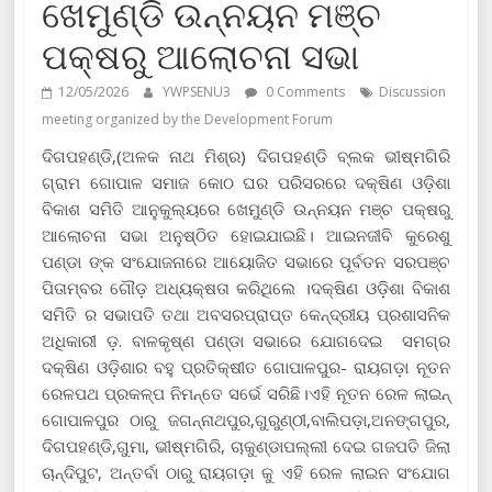
ଖେମୁଣ୍ଡି ଉନ୍ନୟନ ମଞ୍ଚ
ପକ୍ଷରୁ ଆଲୋଚନା ସଭା
12/05/2026
YWPSENU3
0 Comments
Discussion
meeting organized by the Development Forum
ଦିଗପହଣ୍ଡି,(ଅଳକ ନାଥ ମିଶ୍ର) ଦିଗପହଣ୍ଡି ବ୍ଲକ ଭୀଷ୍ମଗିରି
ଗ୍ରାମ ଗୋପାଳ ସମାଜ କୋଠ ଘର ପରିସରରେ ଦକ୍ଷିଣ ଓଡ଼ିଶା
ବିକାଶ ସମିତି ଆନୁକୁଲ୍ୟରେ ଖେମୁଣ୍ଡି ଉନ୍ନୟନ ମଞ୍ଚ ପକ୍ଷରୁ
ଆଲୋଚନା ସଭା ଅନୁଷ୍ଠିତ ହୋଇଯାଇଛି। ଆଇନଜୀବି କୁରେଶୁ
ପଣ୍ଡା ଙ୍କ ସଂଯୋଜନାରେ ଆୟୋଜିତ ସଭାରେ ପୂର୍ବତନ ସରପଞ୍ଚ
ପିତାମ୍ବର ଗୌଡ଼ ଅଧ୍ୟକ୍ଷତା କରିଥିଲେ ।ଦକ୍ଷିଣ ଓଡ଼ିଶା ବିକାଶ
ସମିତି ର ସଭାପତି ତଥା ଅବସରପ୍ରାପ୍ତ କେନ୍ଦ୍ରୀୟ ପ୍ରଶାସନିକ
ଅଧିକାରୀ ଡ଼. ବାଳକୃଷ୍ଣ ପଣ୍ଡା ସଭାରେ ଯୋଗଦେଇ ସମଗ୍ର
ଦକ୍ଷିଣ ଓଡ଼ିଶାର ବହୁ ପ୍ରତିକ୍ଷୀତ ଗୋପାଳପୁର- ରାୟଗଡ଼ା ନୂତନ
ରେଳପଥ ପ୍ରକଳ୍ପ ନିମନ୍ତେ ସର୍ଭେ ସରିଛି।ଏହି ନୂତନ ରେଳ ଲାଇନ୍
ଗୋପାଳପୁର ଠାରୁ ଜଗନ୍ନାଥପୁର,ଗୁରୁଣ୍ଠୀ,ବାଲିପଡ଼ା,
ଅନଙ୍ଗପୁର,
ଦିଗପହଣ୍ଡି,ଗୁମା, ଭୀଷ୍ମଗିରି, ଚାକୁଣ୍ଡାପଲ୍ଲୀ ଦେଇ ଗଜପତି ଜିଲା
ଚାନ୍ଦିପୁଟ, ଅନ୍ତର୍ବା ଠାରୁ ରାୟଗଡ଼ା କୁ ଏହି ରେଳ ଲାଇନ ସଂଯୋଗ