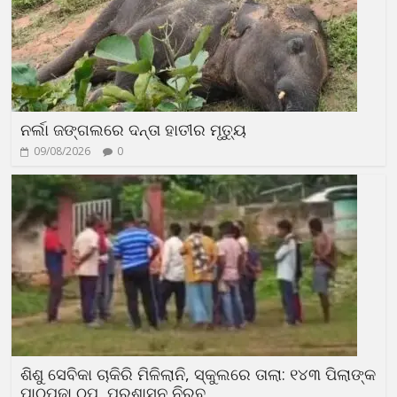
ନର୍ଲା ଜଙ୍ଗଲରେ ଦନ୍ତା ହାତୀର ମୃତ୍ୟୁ
09/08/2026
0
ଶିଶୁ ସେବିକା ଚାକିରି ମିଳିଲାନି, ସ୍କୁଲରେ ତାଲା: ୧୪୩ ପିଲାଙ୍କ
ପାଠପଢ଼ା ଠପ୍, ପ୍ରଶାସନ ନିରବ