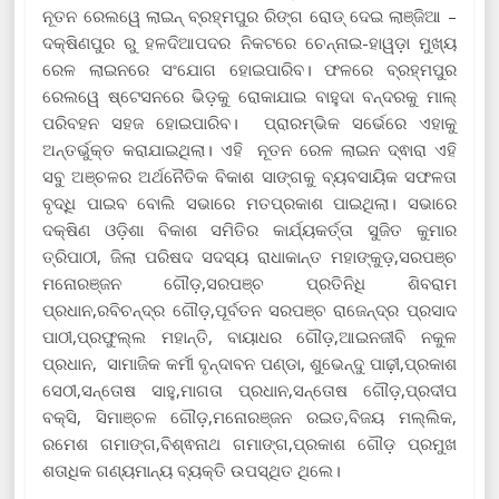
ନୂତନ ରେଲୱେ ଲାଇନ୍ ବ୍ରହ୍ମପୁର ରିଙ୍ଗ ରୋଡ୍ ଦେଇ ଲାଞ୍ଜିଆ –
ଦକ୍ଷିଣପୁର ରୁ ହଳଦିଆପଦର ନିକଟରେ ଚେନ୍ନାଇ-ହାୱଡ଼ା ମୁଖ୍ୟ
ରେଳ ଲାଇନରେ ସଂଯୋଗ ହୋଇପାରିବ। ଫଳରେ ବ୍ରହ୍ମପୁର
ରେଲୱେ ଷ୍ଟେସନରେ ଭିଡ଼କୁ ରୋକାଯାଇ ବାହୁଦା ବନ୍ଦରକୁ ମାଲ୍
ପରିବହନ ସହଜ ହୋଇପାରିବ। ପ୍ରାରମ୍ଭିକ ସର୍ଭେରେ ଏହାକୁ
ଅନ୍ତର୍ଭୁକ୍ତ କରାଯାଇଥିଲା। ଏହି ନୂତନ ରେଳ ଲାଇନ ଦ୍ଵାରା ଏହି
ସବୁ ଅଞ୍ଚଳର ଅର୍ଥନୈତିକ ବିକାଶ ସାଙ୍ଗକୁ ବ୍ୟବସାୟିକ ସଫଳତା
ବୃଦ୍ଧି ପାଇବ ବୋଲି ସଭାରେ ମତପ୍ରକାଶ ପାଇଥିଲା। ସଭାରେ
ଦକ୍ଷିଣ ଓଡ଼ିଶା ବିକାଶ ସମିତିର କାର୍ଯ୍ୟକର୍ତ୍ତା ସୁଜିତ କୁମାର
ତ୍ରିପାଠୀ, ଜିଲା ପରିଷଦ ସଦସ୍ୟ ରାଧାକାନ୍ତ ମହାଙ୍କୁଡ଼,ସରପଞ୍ଚ
ମନୋରଞ୍ଜନ ଗୌଡ଼,ସରପଞ୍ଚ ପ୍ରତିନିଧି ଶିବରାମ
ପ୍ରଧାନ,ରବିଚନ୍ଦ୍ର ଗୌଡ଼,ପୂର୍ବତନ ସରପଞ୍ଚ ରାଜେନ୍ଦ୍ର ପ୍ରସାଦ
ପାଠୀ,ପ୍ରଫୁଲ୍ଲ ମହାନ୍ତି, ବାୟାଧର ଗୌଡ଼,ଆଇନଜୀବି ନକୁଳ
ପ୍ରଧାନ, ସାମାଜିକ କର୍ମୀ ବୃନ୍ଦାବନ ପଣ୍ଡା, ଶୁଭେନ୍ଦୁ ପାଢ଼ୀ,ପ୍ରକାଶ
ସେଠୀ,ସନ୍ତୋଷ ସାହୁ,ମାଗତା ପ୍ରଧାନ,ସନ୍ତୋଷ ଗୌଡ଼,ପ୍ରଦୀପ
ବକ୍ସି, ସିମାଞ୍ଚଳ ଗୌଡ଼,ମନୋରଞ୍ଜନ ରଇତ,ବିଜୟ ମଲ୍ଲିକ,
ରମେଶ ଗମାଙ୍ଗ,ବିଶ୍ଵନାଥ ଗମାଙ୍ଗ,ପ୍ରକାଶ ଗୌଡ଼ ପ୍ରମୁଖ
ଶତାଧିକ ଗଣ୍ୟମାନ୍ୟ ବ୍ୟକ୍ତି ଉପସ୍ଥିତ ଥିଲେ।