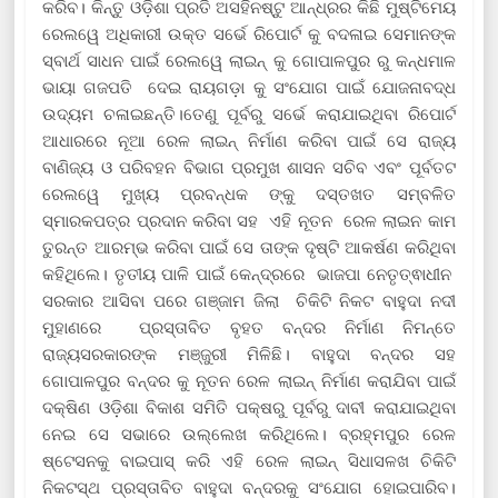
କରିବ। କିନ୍ତୁ ଓଡ଼ିଶା ପ୍ରତି ଅସହିନଷ୍ଟୁ ଆନ୍ଧ୍ରର କିଛି ମୁଷ୍ଟିମେୟ
ରେଲୱେ ଅଧିକାରୀ ଉକ୍ତ ସର୍ଭେ ରିପୋର୍ଟ କୁ ବଦଳାଇ ସେମାନଙ୍କ
ସ୍ବାର୍ଥ ସାଧନ ପାଇଁ ରେଲୱେ ଲାଇନ୍ କୁ ଗୋପାଳପୁର ରୁ କନ୍ଧମାଳ
ଭାୟା ଗଜପତି ଦେଇ ରାୟଗଡ଼ା କୁ ସଂଯୋଗ ପାଇଁ ଯୋଜନାବଦ୍ଧ
ଉଦ୍ୟମ ଚଳାଇଛନ୍ତି।ତେଣୁ ପୂର୍ବରୁ ସର୍ଭେ କରାଯାଇଥିବା ରିପୋର୍ଟ
ଆଧାରରେ ନୂଆ ରେଳ ଲାଇନ୍ ନିର୍ମାଣ କରିବା ପାଇଁ ସେ ରାଜ୍ୟ
ବାଣିଜ୍ୟ ଓ ପରିବହନ ବିଭାଗ ପ୍ରମୁଖ ଶାସନ ସଚିବ ଏବଂ ପୂର୍ବତଟ
ରେଲୱେ ମୁଖ୍ୟ ପ୍ରବନ୍ଧକ ଙ୍କୁ ଦସ୍ତଖତ ସମ୍ବଳିତ
ସ୍ମାରକପତ୍ର ପ୍ରଦାନ କରିବା ସହ ଏହି ନୂତନ ରେଳ ଲାଇନ କାମ
ତୁରନ୍ତ ଆରମ୍ଭ କରିବା ପାଇଁ ସେ ତାଙ୍କ ଦୃଷ୍ଟି ଆକର୍ଷଣ କରିଥିବା
କହିଥିଲେ। ତୃତୀୟ ପାଳି ପାଇଁ କେନ୍ଦ୍ରରେ ଭାଜପା ନେତୃତ୍ଵାଧୀନ
ସରକାର ଆସିବା ପରେ ଗଞ୍ଜାମ ଜିଲା ଚିକିଟି ନିକଟ ବାହୁଦା ନଦୀ
ମୁହାଣରେ ପ୍ରସ୍ତାବିତ ବୃହତ ବନ୍ଦର ନିର୍ମାଣ ନିମନ୍ତେ
ରାଜ୍ୟସରକାରଙ୍କ ମଞ୍ଜୁରୀ ମିଳିଛି। ବାହୁଦା ବନ୍ଦର ସହ
ଗୋପାଳପୁର ବନ୍ଦର କୁ ନୂତନ ରେଳ ଲାଇନ୍ ନିର୍ମାଣ କରାଯିବା ପାଇଁ
ଦକ୍ଷିଣ ଓଡ଼ିଶା ବିକାଶ ସମିତି ପକ୍ଷରୁ ପୂର୍ବରୁ ଦାବୀ କରାଯାଇଥିବା
ନେଇ ସେ ସଭାରେ ଉଲ୍ଲେଖ କରିଥିଲେ। ବ୍ରହ୍ମପୁର ରେଳ
ଷ୍ଟେସନକୁ ବାଇପାସ୍ କରି ଏହି ରେଳ ଲାଇନ୍ ସିଧାସଳଖ ଚିକିଟି
ନିକଟସ୍ଥ ପ୍ରସ୍ତାବିତ ବାହୁଦା ବନ୍ଦରକୁ ସଂଯୋଗ ହୋଇପାରିବ।