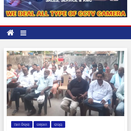
ଆମ ଜିଲ୍ଲା
ଗଞ୍ଜାମ
ରାଜ୍ୟ