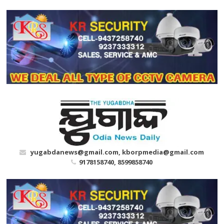
Skip
to
content
yugabdanews@gmail.com, kborpmedia@gmail.com
9178158740, 8599858740