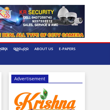
୍ରୀଡ଼ା
ସ୍ୱତନ୍ତ୍ର
ABOUT US
E-PAPERS
Advertisement