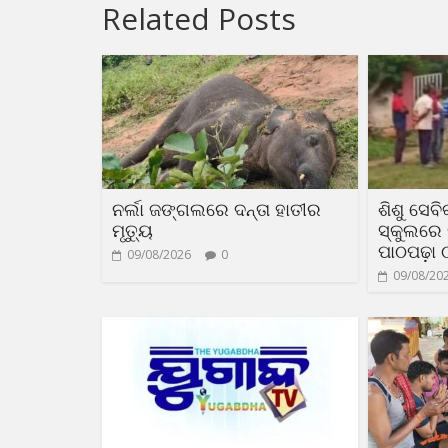
Related Posts
ନର୍ଲା ଜଙ୍ଗଲରେ ଦନ୍ତା ହାତୀର
ଶିଶୁ ସେବିକ
ମୃତ୍ୟୁ
ସ୍କୁଲରେ 
ପାଠପଢ଼ା 
09/08/2026
0
09/08/20