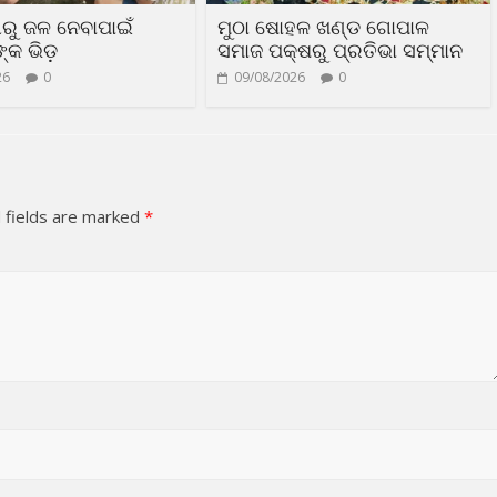
ୀରୁ ଜଳ ନେବାପାଇଁ
ମୁଠା ଷୋହଳ ଖଣ୍ଡ ଗୋପାଳ
କ ଭିଡ଼
ସମାଜ ପକ୍ଷରୁ ପ୍ରତିଭା ସମ୍ମାନ
26
0
09/08/2026
0
 fields are marked
*