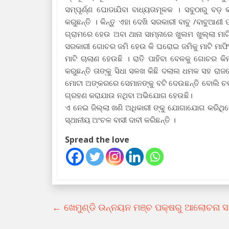
ସମ୍ପୂର୍ଣ୍ଣ ଘୋଡାଯିବା ବାଧ୍ୟତାମୂଳକ । ସବୁଠାରୁ 
କରୁଛନ୍ତି । କିନ୍ତୁ ଏହା ଦେଖି ସରକାରୀ ବାବୁ /ବାବୁଆ
ଗ୍ରାମରେ ହେଉ ଅବା ଥାନା ସାମ୍ନାରେ ଖୁଲମ ଖୁଲ୍ଲା ମାଟି
ସରକାରୀ ଗୋଚର ଜମି ହେଉ କି ଘରୋଇ ଜମିକୁ ମାଟି ମାଫିଆ 
ମାଟି ଚାଲାଣ ହେଉଛି । ରାତି ପାହିବା ବେଳକୁ ଗୋଚର କ
କରୁଛନ୍ତି ତାଙ୍କୁ ସିଧା ସଳଖ କିଛି ଦଲାଲ ଧମକ ସହ ରା
ମୋଟା ଅଙ୍କରରେ ସେମାନଙ୍କୁ ବଟି ଦେଉଛନ୍ତି ବୋଲି ଚର୍
ଗ୍ରହଣ କରାଯାଉ ନଥିବା ଅଭିଯୋଗ ହେଉଛି।
ଏ ନେଇ ଜିଲ୍ଲା ଖଣି ଅଧିକାରୀ ଙ୍କୁ ଯୋଗାଯୋଗ କରିଥ
ସ୍ଥାନୀୟ ଅଂଚଳ ବାସୀ ଦାବୀ କରିଛନ୍ତି ।
Spread the love
←
ଖେମୁଣ୍ଡି ଉନ୍ନୟନ ମଞ୍ଚ ପକ୍ଷରୁ ଆଲୋଚନା ସ