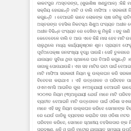
କାକଟପୁର /ଅସ୍ତରଙ୍ଗ, (ଶୁଭାଶିଷ ଖଣ୍ଡୁଆଳ) :କିଛି
ସକ୍ରିୟ ହୋଇଛନ୍ତି ମାଟି ଓ ବାଲି ମାଫିଆ । ସରକାରୀ
କରୁଛନ୍ତି । ବେଆଇନି ଭାବେ ଲୋକଙ୍କ ଚାଷ ଜମିକୁ ରାତି
ଅସ୍ତରଙ୍ଗ ତହସିଲ ନିକଟସ୍ଥ ଶିଶୁଅ ପଂଚାୟତ ଅଧୀନ 
ଅଧୀନ ବିଭିନ୍ନ ପଂଚାୟତ ରେ ଦେଖିବା କୁ ମିଳୁଛି । ସବୁ ଜାଣ
କେତେବେଳେ ବାଲି ତ ଆଉ ଏବେ କିଛି ମାସ ହେବ ମାଟି ଉପର
ଚାଲୁଥିଲେ ମଧ୍ୟ କାର୍ଯ୍ୟାନୁଷ୍ଠାନ ଶୂନ। ପ୍ରାୟତଃ ଫ
ପୂର୍ବଅପେକ୍ଷା ଜନସଂଖ୍ୟା ବୃଦ୍ଧି ପାଉଛି। ସେହି ତୁଳନାର
ଯାତାୟାତ ସୁବିଧା ଥିବା ସ୍ଥାନରେ ଘର ତିଆରି କରୁଛନ୍ତ
ଜାଗାକୁ ପୋତାଯାଉଛି। ଏହା ସହ ମାଟିର ଇଟା ପାଇଁ ବେଆଇନି 
ମାଟି ମାଫିଆ ସରକାରୀ ନିୟମ କୁ ଉଲ୍ଲଘନ କରି ସରକାରୀ 
ବିବେଚନା କରାଯାଏ । ଏହି ଉତ୍ତୋଳନ ଓ ପରିବହନ ପ
ଓଏମଏମସି ଆଇନିର ରୁଲ ୫୧ଅନୁଯାୟୀ ବେଆଇନି ଭାବେ ମାଟି
୨୦୦୭ର ନିୟମ (୩)ଅନୁଯାୟୀ ଯେଉଁ ମାନେ ମାଟି ପରିବହନ 
ବ୍ୟତୀତ ବେଆଇନି ମାଟି ଉତ୍ତୋଳନ ପାଇଁ ଓଡିଶା ସଏ
ମାନେ ଏହି ସବୁ ନିୟମ ଉଲ୍ଲଘନ କରିବେ ସେମାନଙ୍କ ବିରୋଧ
ରେ ଯେଉଁ ଗାଡିକୁ ବ୍ୟବହାର କରାଯିବ ତାହା ଓଡିଶା ମଟର
ପରିବହନ କରିବେ, ସେମାନେ ସ୍ଥାନୀୟ ତହସିଲଦାର ଙ୍କ ନି
ପ୍ରଦୂଷଣ, ଧୂଳି ଓ ଗାଡି ମଟୋର ଯାତାୟାତ ସମସ୍ୟା ଉପୁଜି