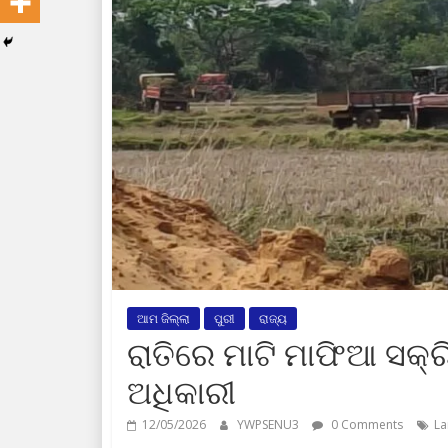
ଆମ ଜିଲ୍ଲା
ପୁରୀ
ରାଜ୍ୟ
ରାତିରେ ମାଟି ମାଫିଆ ସକ୍ର
ଅଧିକାରୀ
12/05/2026
YWPSENU3
0 Comments
La