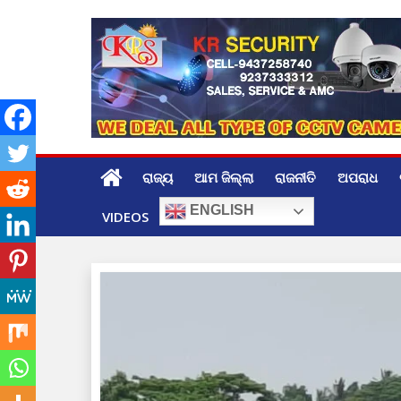
Skip
to
content
ରାଜ୍ୟ
ଆମ ଜିଲ୍ଲା
ରାଜନୀତି
ଅପରାଧ
ENGLISH
VIDEOS