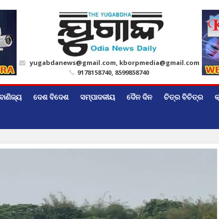
yugabdanews@gmail.com, kborpmedia@gmail.com
9178158740, 8599858740
ବାଣିଜ୍ୟ
ଦେଶ ବିଦେଶ
ସମ୍ପାଦକୀୟ
ଦୈନ ଦିନ
ଚିତ୍ର ବିଚିତ୍ର
କ