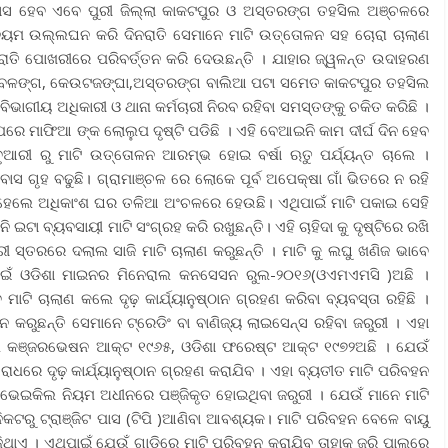
 ମାସ ହେବ ଏବେ ପୁରୀ ଜିଲ୍ଲା କାକଟପୁର ଓ ଅସ୍ତରଙ୍ଗ ତହସିଲ ଅଞ୍ଚଳରେ
 ନିୟମ ଉଲ୍ଲଘନ କରି ଦିନରାତି ସେମାନେ ମାଟି ଉତ୍ତୋଳନ ସହ ଚୋରା ଚାଲାଣ
ରାତି ପୋଖରୀରେ ପରିବର୍ତ୍ତନ କରି ଦେଉଛନ୍ତି । ଯାହାର ଜ୍ୱଳନ୍ତ ଉଦାହରଣ
ବେଳଙ୍ଗ, କେଉଟଜଙ୍ଘା,ଅସ୍ତରଙ୍ଗ ବାଲିଆ ପଟା ସମେତ କାକଟପୁର ତହସିଲ
ି ବିଭାଗୀୟ ଅଧିକାରୀ ଓ ଥାନା କର୍ମଚାରୀ ନିରବ ରହିବା ସମସ୍ତଙ୍କୁ ଚକିତ କରିଛି ।
େ ମାଫିଆ ଙ୍କ ଲୋଲୁପ ଦୃଷ୍ଟି ପଡିଛି । ଏହି ବେଆଇନି କାମ ଦୀର୍ଘ ଦିନ ହେବ
େବୃଆରୀ ରୁ ମାଟି ଉତ୍ତୋଳନ ଆରମ୍ଭ ହୋଇ ବର୍ଷା ଋତୁ ପର୍ଯ୍ୟନ୍ତ ଚାଲେ ।
େ ବାସ ଗୃହ ବଢୁଛି। ଗ୍ରାମାଞ୍ଚଳ ରେ ଲୋକେ ପୂର୍ବ ଅପେକ୍ଷା ଗାଁ ଭିତରେ ନ ରହି
ି ।ହେଲେ ଅଧିକାଂଶ ଘର ତଳିଆ ଅଂଚଳରେ ହେଉଛି। ଏଥିପାଇଁ ମାଟି ପକାଇ ସେହି
ଇଟା ବ୍ୟବସାୟୀ ମାଟି ସଂଗ୍ରହ କରି ରଖୁଛନ୍ତି। ଏହି ଚାହିଦା କୁ ଦୃଷ୍ଟିରେ ରଖି
ସ୍ତରରେ ଦଲାଲ ସାଜି ମାଟି ଚାଲାଣ କରୁଛନ୍ତି । ମାଟି କୁ ଲଘୁ ଖଣିଜ ଭାବେ
ାଇଁ ଓଡିଶା ମାଇନର ମିନେରାଲ କନସେସନ ରୁଲ-୨୦୧୬(ଓଏମଏମସି )ଅଛି ।
 ଚାଲାଣ କଲେ ଦୃଢ଼ କାର୍ଯ୍ୟାନୁଷ୍ଠାନ ଗ୍ରହଣ କରିବା ବ୍ୟବସ୍ତା ରହିଛି ।
କରୁଛନ୍ତି ସେମାନେ ଟ୍ରେଡିଂ ବା ବାଣିଜ୍ୟ ଲାଇସେନ୍ସ ରହିବା ଜରୁରୀ । ଏହା
ଲ କଞ୍ଜରଭେଷନ ଆକ୍ଟ ୧୯୬୫, ଓଡିଶା ଫରେଷ୍ଟ ଆକ୍ଟ ୧୯୭୨ଅଛି । ଯେଉଁ
ରେ ଦୃଢ଼ କାର୍ଯ୍ୟାନୁଷ୍ଠାନ ଗ୍ରହଣ କରାଯିବ । ଏହା ବ୍ୟତୀତ ମାଟି ପରିବହନ
 ଭେଇକିଲ ନିୟମ ଅଧୀନରେ ପଞ୍ଜିକୃତ ହୋଇଥିବା ଜରୁରୀ । ଯେଉଁ ମାନେ ମାଟି
କଟରୁ ଟ୍ରାଞ୍ଜିଟ ପାସ (ଟିପି )ଆଣିବା ଆବଶ୍ୟକ। ମାଟି ପରିବହନ ବେଳେ ବାୟୁ
ଥାଏ । ଏଥିପାଇଁ ଯେଉଁ ଗାଡ଼ିରେ ମାଟି ପରିବହନ କରାଯିବ ତାହାକୁ ଜରି ପାଲରେ