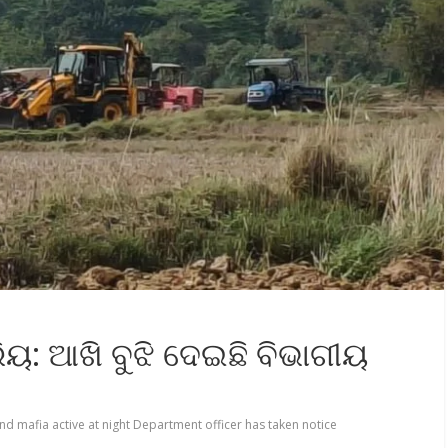
ିୟ: ଆଖି ବୁଝି ଦେଇଛି ବିଭାଗୀୟ
nd mafia active at night Department officer has taken notice