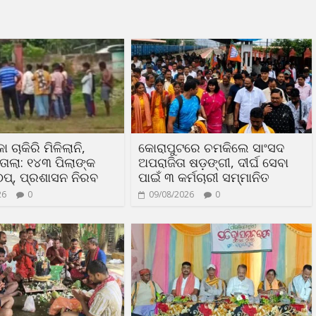
ା ଚାକିରି ମିଳିଲାନି,
କୋରାପୁଟରେ ଚମକିଲେ ସାଂସଦ
ତାଲା: ୧୪୩ ପିଲାଙ୍କ
ଅପରାଜିତା ଷଡ଼ଙ୍ଗୀ, ଦୀର୍ଘ ସେବା
ଠପ୍, ପ୍ରଶାସନ ନିରବ
ପାଇଁ ୩ କର୍ମଚାରୀ ସମ୍ମାନିତ
26
0
09/08/2026
0