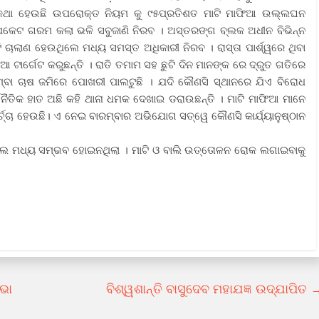
ବଡ଼ କଥା ହେଉଛି ଉପରୋକ୍ତ ନିୟମ କୁ ୯୫ପ୍ରତିଶତ ମାଟି ମାଫିଆ ଉଲ୍ଲଘନ
ଣୀ ପକେଟ ଗରମ କଲା ଭଳି ସବୁଜାଣି ନିରବ । ଅସ୍ତରଙ୍ଗ ବ୍ଲକ ଅଧୀନ ବିଭିନ୍ନ
 ଚାଲାଣ ହେଉଥିଲେ ମଧ୍ୟ ସମସ୍ତ ଅଧିକାରୀ ନିରବ । ରାସ୍ତା ପାର୍ଶ୍ୱରେ ଥିବା
ଟାର୍ଗେଟ କରୁଛନ୍ତି । ରାତି ତମାମ ସହ ଛୁଟି ଦିନ ମାନଙ୍କ ରେ ଦ୍ରୁତ ଗତିରେ
ିମ୍ବା ଚାଷ ଜମିରେ ପୋଖରୀ ପାଲଟୁଛି । ଯଦି କୌଣସି ସ୍ଥାନରେ ଯିଏ ବିରୋଧ
ଜନୈତିକ ହାତ ଅଛି କହି ଥାନା ଧମକ ଦେଖାଇ ଡରାଉଛନ୍ତି । ମାଟି ମାଫିଆ ମାନେ
ଚ୍ଚା ହେଉଛି। ଏ ନେଇ ବାରମ୍ବାର ଅଭିଯୋଗ ସତ୍ୱେ କୌଣସି କାର୍ଯ୍ୟାନୁଷ୍ଠାନ
ିଲେ ମଧ୍ୟ ସମ୍ଭବ ହୋଇନଥିଲା । ମାଟି ଓ ବାଲି ଉତ୍ତୋଳନ ରୋକ ଲଗାଇବାକୁ
ଭା
ବିଶ୍ୱଶାନ୍ତି ବାସୁଦେବ ମହାଯଜ୍ଞ ଉଦ୍‍ଯାପିତ