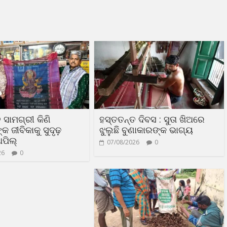
 ସାମଗ୍ରୀ କିଣି
ହସ୍ତତନ୍ତ ଦିବସ : ସୁତା ଖିଅରେ
 ଜୀବିକାକୁ ସୁଦୃଢ଼
ଝୁଲୁଛି ବୁଣାକାରଙ୍କ ଭାଗ୍ୟ
ଅପିଲ୍
07/08/2026
0
26
0