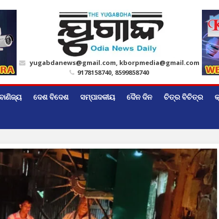
yugabdanews@gmail.com, kborpmedia@gmail.com
9178158740, 8599858740
ବାଣିଜ୍ୟ
ଦେଶ ବିଦେଶ
ସମ୍ପାଦକୀୟ
ଦୈନ ଦିନ
ଚିତ୍ର ବିଚିତ୍ର
କ