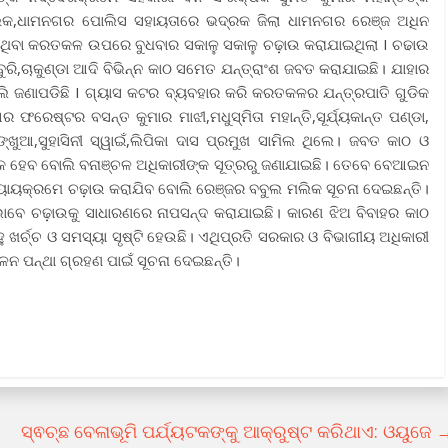
ଲିକ,ଧାମନଗର ପୋଲିସ ସହାୟତାରେ ଭଦ୍ରକ ଜିଲା ଧାମନଗର ରେଞ୍ଜ ଅଧିନ
ଥିବା କରତକଳ ଉପରେ ବୁଧବାର ସକାଳୁ ସକାଳୁ ଚଢ଼ାଉ କରାଯାଇଥିଲା I ଚଢାଉ
ି,ଚାକୁଣ୍ଡା ଆଦି ବିଭିନ୍ନ କାଠ ସମେତ ଯନ୍ତ୍ରାଂଶ ଜବତ କରାଯାଇଛି। ଯାହାର
ଲି ଜଣାପଡିଛି I ଗ୍ୟାସ କଟର ବ୍ୟବହାର କରି କରତକଳର ଯନ୍ତ୍ରପାତି ଗୁଡିକ
 ଫରେଷ୍ଟର ବସନ୍ତ କୁମାର ମାଝୀ,ମଧୁସ୍ମିତା ମହାନ୍ତି,ସୂର୍ଯ୍ୟକାନ୍ତ ପଣ୍ଡା,
୍ଖୁଆ,ସୁହାସିନୀ ସ୍ୱାଇଁ,ଲିପିକା ଦାସ ପ୍ରମୁଖ ସାମିଲ ଥିଲେ। ଜବତ କାଠ ଓ
ଧିକ ହେବ ବୋଲି ବନାଞ୍ଚଳ ଅଧିକାରୀଙ୍କ ସୂତ୍ରରୁ ଜଣାଯାଇଛି। ତେବେ ବେଆଇନ
୍ଯ୍ୟାୟକ୍ରମେ ଚଢ଼ାଉ କରାଯିବ ବୋଲି ରେଞ୍ଜର ବବୁଲ ମଲିକ ସୂଚନା ଦେଇଛନ୍ତି।
ାବେ ଚଢ଼ାଉକୁ ସାଧାରଣରେ ନାପସନ୍ଦ କରାଯାଇଛି। କାରଣ ଝିଅ ବିବାହର କାଠ
ହୁ ଖର୍ଚ୍ଚ ଓ ସମସ୍ୟା ସୃଷ୍ଟି ହେଉଛି। ଏଥିପ୍ରତି ସରକାର ଓ ବିଭାଗୀୟ ଅଧିକାରୀ
ନ ପନ୍ଥା ଗ୍ରହଣ ପାଇଁ ସୂଚନା ଦେଇଛନ୍ତି।
ସ୍ଵଚ୍ଛ ବେଳାଭୂମି ପର୍ଯ୍ୟଟକଙ୍କୁ ଆକ୍ରୁଷ୍ଟ କରିଥାଏ: ଓୟୁଜେ