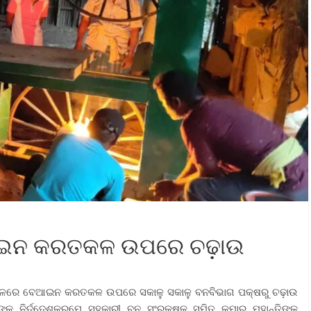
ଆଇନ କରତକଳ ଉପରେ ଚଢ଼ାଉ
ଚଳରେ ବେଆଇନ କରତକଳ ଉପରେ ସକାଳୁ ସକାଳୁ ବନବିଭାଗ ପକ୍ଷରୁ ଚଢ଼ାଉ
କ ନିର୍ଦ୍ଦେଶକ୍ରମେ ସହକାରୀ ବନ ସଂରକ୍ଷକ ସୁମିତ କୁମାର ମହାନ୍ତିଙ୍କ