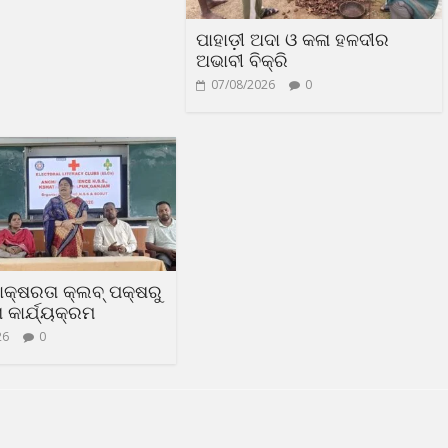
ପାହାଡ଼ୀ ଅଦା ଓ କଳା ହଳଦୀର
ଅଭାବୀ ବିକ୍ରି
07/08/2026
0
ସାକ୍ଷରତା କ୍ଲବ୍ ପକ୍ଷରୁ
କାର୍ଯ୍ୟକ୍ରମ
26
0