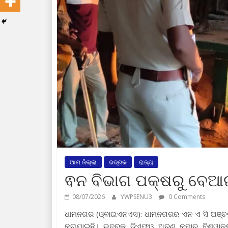
ଆମ ଜିଲ୍ଲା
ଭଦ୍ରକ
ରାଜ୍ୟ
ଵନ ବିଭାଗ ପକ୍ଷରୁ ବେ
08/07/2026
YWPSENU3
0 Comments
ଧାମନଗର (ଓ୍ବାଇଏନଏସ): ଧାମନଗରର ଏନ ଏ ସି ଅଞ୍
କରାଯାଇଛି। ଭଦ୍ରକ ଡିଏଫଓ ଅରୁଣ କୁମାର ବିଶ୍ୱାଳଙ୍