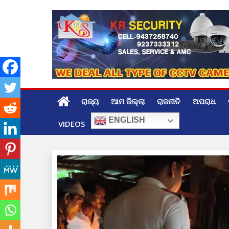
Skip
to
content
ରାଜ୍ୟ
ଆମ ଜିଲ୍ଲା
ରାଜନୀତି
ଅପରାଧ
ENGLISH
VIDEOS