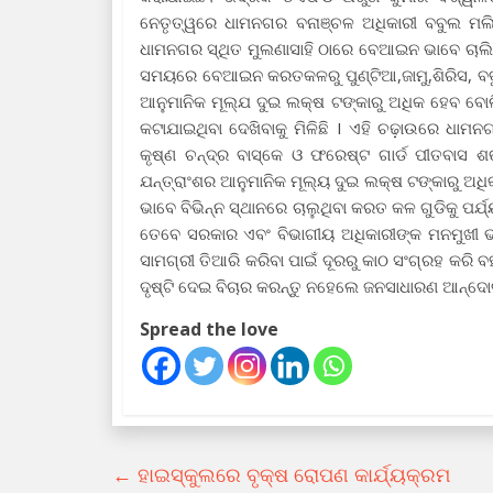
ନେତୃତ୍ୱରେ ଧାମନଗର ବନାଞ୍ଚଳ ଅଧିକାରୀ ବବୁଲ ମ
ଧାମନଗର ସ୍ଥିତ ମୁଲଣାସାହି ଠାରେ ବେଆଇନ ଭାବେ ଚାଲି
ସମୟରେ ବେଆଇନ କରତକଳରୁ ପୁଣ୍ଟିଆ,ଜାମୁ,ଶିରିସ, ବବୁର
ଆନୁମାନିକ ମୂଲ୍ଯ ଦୁଇ ଲକ୍ଷ ଟଙ୍କାରୁ ଅଧିକ ହେବ ବୋ
କଟାଯାଇଥିବା ଦେଖିବାକୁ ମିଳିଛି I ଏହି ଚଢ଼ାଉରେ ଧାମନଗର
କୃଷ୍ଣ ଚନ୍ଦ୍ର ବାସ୍କେ ଓ ଫରେଷ୍ଟ ଗାର୍ଡ ପୀତବାସ ଶଙ
ଯନ୍ତ୍ରାଂଶର ଆନୁମାନିକ ମୂଲ୍ୟ ଦୁଇ ଲକ୍ଷ ଟଙ୍କାରୁ ଅ
ଭାବେ ବିଭିନ୍ନ ସ୍ଥାନରେ ଚାଲୁଥିବା କରତ କଳ ଗୁଡିକୁ ପର
ତେବେ ସରକାର ଏବଂ ବିଭାଗୀୟ ଅଧିକାରୀଙ୍କ ମନମୁଖୀ ଭ
ସାମଗ୍ରୀ ତିଆରି କରିବା ପାଇଁ ଦୂରରୁ କାଠ ସଂଗ୍ରହ କରି ବ
ଦୃଷ୍ଟି ଦେଇ ବିଚାର କରନ୍ତୁ ନହେଲେ ଜନସାଧାରଣ ଆନ୍ଦୋଳ
Spread the love
←
ହାଇସ୍କୁଲରେ ବୃକ୍ଷ ରୋପଣ କାର୍ଯ୍ୟକ୍ରମ