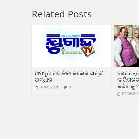
Related Posts
ଅପହୃତା ନାବାଳିକା କଲେଜ ଛାତ୍ରୀ
ହସ୍ତତନ୍ତ
ଉଦ୍ଧାର
କାରିଗରଙ୍କ
କରିବାକୁ 
07/08/2026
0
07/08/20