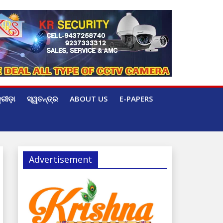
୍ରୀଡ଼ା
ସ୍ୱତନ୍ତ୍ର
ABOUT US
E-PAPERS
Advertisement