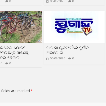
26
0
06/08/2026
0
ସାଇକେଲ ଯୋଜନା
ମାଗଣା ୟୁନିଫର୍ମରେ ଦୁର୍ନୀତି
ଦେଉଛନ୍ତି ୩୫ଶହ,
ଅଭିଯୋଗ
 ଦର ୫ହଜାର
06/08/2026
0
26
0
 fields are marked
*