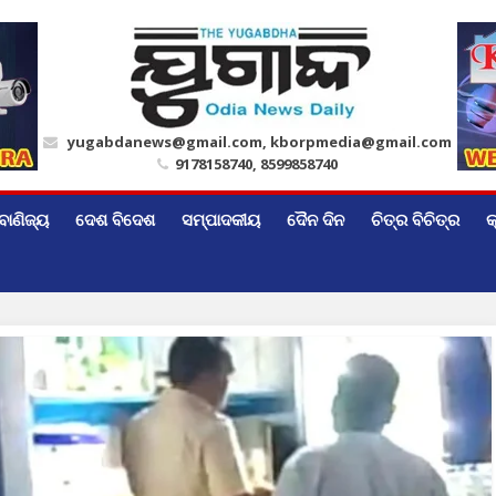
yugabdanews@gmail.com, kborpmedia@gmail.com
9178158740, 8599858740
ବାଣିଜ୍ୟ
ଦେଶ ବିଦେଶ
ସମ୍ପାଦକୀୟ
ଦୈନ ଦିନ
ଚିତ୍ର ବିଚିତ୍ର
କ