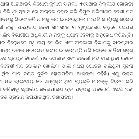
ଆର୍ଡ ଓ ଥାନା ଆଇଆଇସି କିଶୋର କୁମାର ସାମଲ, ଏଏସଆଇ ଦିଲ୍ଲୀପ ଗୋରଡ଼ା
 ବିଭିନ୍ନ ସ୍ଥାନ ରେ ଅଚାନକ ଚଢ଼ଉ କରି ବିପୁଳ ପରିମାଣର ଦେଶୀ ମଦ
ମାନଙ୍କୁ ଗିରଫ କରି ଥାନାକୁ ଉଠାଇ ନେଇଥିଲେ। ଏଭଳି କାର୍ଯ୍ୟକୁ ସହରର
ଅଧିକାରୀ ଙ୍କୁ ଧନ୍ୟବାଦ ଦେବା ସହ ସହର ର ମୁଖ୍ୟରାସ୍ତା କଡ଼ରେ ଯେପରି
ଲିସ ବିଭାଗୀୟ ଅଧିକାରୀ ମାନଙ୍କୁ ଧ୍ୟାନ ଦେବାକୁ ଅନୁରୋଧ କରିଛନ୍ତି।
ର ବିରୋଧରେ ସ୍ଥାନୀୟ ପୋଲିସ ଏବଂ ଅବକାରୀ ବିଭାଗକୁ ବାରମ୍ବାର
ାତ୍ର ଚଢ଼ାଉ ଧରପଗଡ କରାଯାଇ କେରାଣ୍ଡି ଧରି ଶେଉଳ ଛାଡ଼ିବା ସଦୃଶ
ନ୍ସ ପ୍ରାପ୍ତ ବିଦେଶୀ ମଦ ଦୋକାନ ଏବଂ ବିଦେଶୀ ମଦ ବାର ଥିବା ବେଳେ
ନ ବିଦେଶୀ ମଦ ଦୋକାନ ଖୋଲିବା ପାଇଁ ମଧ୍ୟ ଯୋଜନା ଚାଲିଥିବା ସୂଚନା
ର୍ଥିକ ମାନ ଦଣ୍ଡ ଦୁର୍ବଳ ହୋଇପଡ଼ିବା ଆଶଙ୍କା ରହିଛି। ଏଣୁ ଉକ୍ତ
ଦ ବ୍ୟବସାୟ ରେ ସମ୍ପୃକ୍ତ ଥିବା ବ୍ୟକ୍ତି ମାନଙ୍କୁ ଚିହ୍ନଟ କରି
ହଣ କରିବାକୁ ସ୍ଥାନୀୟ ଜନସାଧାରଣ ଙ୍କ ପକ୍ଷରୁ ଅବକାରୀ ଏସ.ପି ଏବଂ
ପତ୍ର ପ୍ରଦାନ କରାଯାଇଥିବା ଜଣାପଡିଛି।