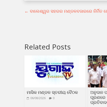
←
ବାଲେଶ୍ୱର ସହରର ମଣ୍ଡଳବଜାରରେ ନିର୍ମିତ ହେବ
Related Posts
ମାସିକ ମଣ୍ଡଳ ସ୍ତରୀୟ ବୈଠକ
ଅନୁଦାନ ପ
ପୂରଣରେ ଟ
06/08/2026
0
ପ୍ରତିବା