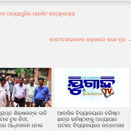
 ଅତ୍ୟାଧୁନିକ ମାର୍କେଟ କମ୍ପ୍ଲେକ୍ସ
ମୋଟରସାଇକେଲ ଧକ୍କାରେ ଜଣେ ମୃତ
୍ରାପ୍ତ ଶିକ୍ଷକଙ୍କ ଦାବି
ଆବାସିକ ବିଦ୍ୟାଳୟରେ ବରିଷ୍ଠ
ାଳ ଟୁଳ ନିତୀ,
ଛାତ୍ର କନିଷ୍ଠଙ୍କୁ ଅତ୍ୟାଚାର
ଦରେ ଆନ୍ଦୋଳନ ଧମକ
ଘଟଣା: ବିଦ୍ୟାଳୟରେ ଉତ୍ତେଜନା