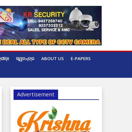
୍ରୀଡ଼ା
ସ୍ୱତନ୍ତ୍ର
ABOUT US
E-PAPERS
Advertisement