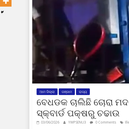
ଆମ ଜିଲ୍ଲା
ଗଞ୍ଜାମ
ରାଜ୍ୟ
ବେଧଡକ ଚାଲିଛି ଚୋରା ମଦ
ସ୍କ୍ବାର୍ଡ ପକ୍ଷରୁ ଚଢାଉ
03/06/2026
YWPSENU3
0 Comments
Il