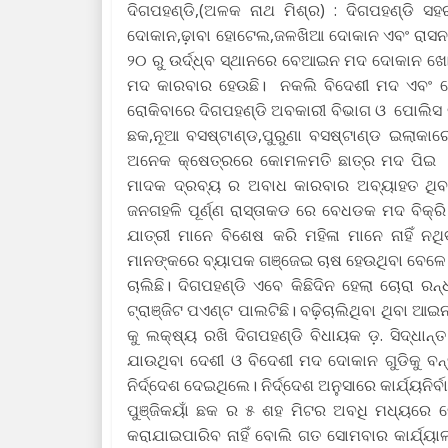
ଦିଗପହଣ୍ଡି,(ଅଳକ ନାଥ ମିଶ୍ର) : ଦିଗପହଣ୍ଡି ସହ
ଦୋକାନ,ଢ଼ାବା ହୋଟେଲ,ଜଳଖିଆ ଦୋକାନ ଏବଂ ରାସନ ଦ
୨୦ ରୁ ଉର୍ଦ୍ଧ୍ବ ସ୍ଥାନରେ ବେଆଇନ ମଦ ଦୋକାନ ଖୋଲ
ମଦ କାରବାର ହେଉଛି। ନକଲି ବିଦେଶୀ ମଦ ଏବଂ ଚ
ରୋକିବାରେ ଦିଗପହଣ୍ଡି ଅବକାରୀ ବିଭାଗ ଓ ପୋଲିସ ର
ଛକ,ନୂଆ ବସଷ୍ଟାଣ୍ଡ,ପୁରୁଣା ବସଷ୍ଟାଣ୍ଡ ଇଲାକାର
ଅନେକ କ୍ଷେତ୍ରରେ କୋମଳମତି ଛାତ୍ର ମଦ ପିଇ ପଥ
ମାଦକ ଦ୍ରବ୍ୟ ର ଅବାଧ କାରବାର ଅବ୍ୟାହତ ଥିବା 
ଜନଗହଳି ପୂର୍ଣ୍ଣ ରାସ୍ତାକଡ ରେ ବେଧଡକ ମଦ ବିକ୍
ଯାତ୍ରୀ ମାନେ ବିଶେଷ କରି ମହିଳା ମାନେ ନାହିଁ ନଥ
ମାନଙ୍କରେ ବ୍ୟାପକ ଗଞ୍ଜେଇ ଚାଷ ହେଉଥିବା ବେଳେ 
ଚାଲିଛି। ଦିଗପହଣ୍ଡି ଏବେ କିଛିଦିନ ହେଲା ଚୋରା 
ଟ୍ରାଞ୍ଜିଟ ପଏଣ୍ଟ ପାଲଟିଛି। ବଢ଼ିଚାଲିଥିବା ଥିବା 
କୁ ଲକ୍ଷ୍ୟ ରଖି ଦିଗପହଣ୍ଡି ବିଧାୟକ ଡ଼. ସିଦ୍ଧା
ଯାଉଥିବା ଦେଶୀ ଓ ବିଦେଶୀ ମଦ ଦୋକାନ ଗୁଡିକୁ ବନ୍ଦ 
ନିର୍ଦ୍ଦେଶ ଦେଇଥିଲେ। ନିର୍ଦ୍ଦେଶ ଅନୁସାରେ କାର୍ଯ୍ୟନି
ପୁଞ୍ଜିକୟାଁ ଛକ ର ୫ ଶହ ମିଟର ଅବଧି ମଧ୍ୟରେ 
କରାଯାଇପାରିବ ନାହିଁ ବୋଲି ଗତ ସୋମବାର କାର୍ଯ୍ୟାଳୟ