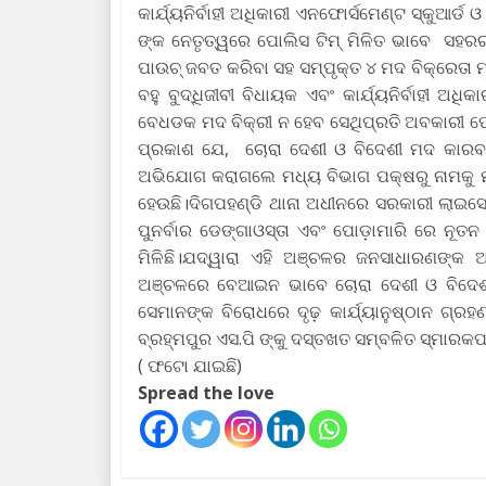
କାର୍ଯ୍ୟନିର୍ବାହୀ ଅଧିକାରୀ ଏନଫୋର୍ସମେଣ୍ଟ ସ୍କୁ
ଙ୍କ ନେତୃତ୍ୱରେ ପୋଲିସ ଟିମ୍ ମିଳିତ ଭାବେ ସହରର
ପାଉଚ୍ ଜବତ କରିବା ସହ ସମ୍ପୃକ୍ତ ୪ ମଦ ବିକ୍ରେତା 
ବହୁ ବୁଦ୍ଧିଜୀବୀ ବିଧାୟକ ଏବଂ କାର୍ଯ୍ୟନିର୍ବାହୀ 
ବେଧଡକ ମଦ ବିକ୍ରୀ ନ ହେବ ସେଥିପ୍ରତି ଅବକାରୀ ପୋ
ପ୍ରକାଶ ଯେ, ଚୋରା ଦେଶୀ ଓ ବିଦେଶୀ ମଦ କାରବା
ଅଭିଯୋଗ କରାଗଲେ ମଧ୍ୟ ବିଭାଗ ପକ୍ଷରୁ ନାମକୁ ମ
ହେଉଛି।ଦିଗପହଣ୍ଡି ଥାନା ଅଧୀନରେ ସରକାରୀ ଲାଇସେ
ପୁନର୍ବାର ଡେଙ୍ଗାଓସ୍ତା ଏବଂ ପୋଡ଼ାମାରି ରେ ନୂତ
ମିଳିଛି।ଯଦ୍ୱାରା ଏହି ଅଞ୍ଚଳର ଜନସାଧାରଣଙ୍କ ଆ
ଅଞ୍ଚଳରେ ବେଆଇନ ଭାବେ ଚୋରା ଦେଶୀ ଓ ବିଦେଶୀ ମ
ସେମାନଙ୍କ ବିରୋଧରେ ଦୃଢ଼ କାର୍ଯ୍ୟାନୁଷ୍ଠାନ ଗ୍ର
ବ୍ରହ୍ମପୁର ଏସ.ପି ଙ୍କୁ ଦସ୍ତଖତ ସମ୍ବଳିତ ସ୍ମାରକ
( ଫଟୋ ଯାଇଛି)
Spread the love