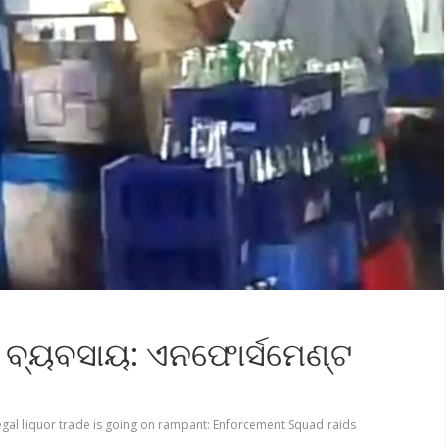
 ବ୍ୟବସାୟ: ଏନଫୋର୍ସମେଣ୍ଟ
legal liquor trade is going on rampant: Enforcement Squad raids