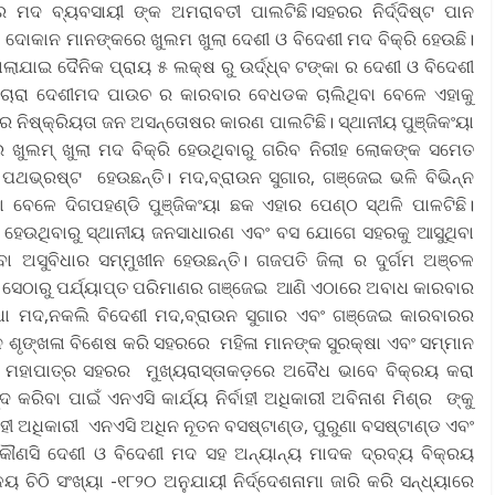
ର ମଦ ବ୍ୟବସାୟୀ ଙ୍କ ଅମରାବତୀ ପାଲଟିଛି।ସହରର ନିର୍ଦ୍ଦିଷ୍ଟ ପାନ
ୋକାନ ମାନଙ୍କରେ ଖୁଲମ ଖୁଲା ଦେଶୀ ଓ ବିଦେଶୀ ମଦ ବିକ୍ରି ହେଉଛି।
ାଯାଇ ଦୈନିକ ପ୍ରାୟ ୫ ଲକ୍ଷ ରୁ ଉର୍ଦ୍ଧ୍ବ ଟଙ୍କା ର ଦେଶୀ ଓ ବିଦେଶୀ
ୋରା ଦେଶୀମଦ ପାଉଚ ର କାରବାର ବେଧଡକ ଚାଲିଥିବା ବେଳେ ଏହାକୁ
 ନିଷ୍କ୍ରିୟତା ଜନ ଅସନ୍ତୋଷର କାରଣ ପାଲଟିଛି। ସ୍ଥାନୀୟ ପୁଞ୍ଜିକଂୟା
େ ଖୁଲମ୍ ଖୁଲା ମଦ ବିକ୍ରି ହେଉଥିବାରୁ ଗରିବ ନିରୀହ ଲୋକଙ୍କ ସମେତ
ଭ୍ରଷ୍ଟ ହେଉଛନ୍ତି। ମଦ,ବ୍ରାଉନ ସୁଗାର, ଗଞ୍ଜେଇ ଭଳି ବିଭିନ୍ନ
ବେଳେ ଦିଗପହଣ୍ଡି ପୁଞ୍ଜିକଂୟା ଛକ ଏହାର ପେଣ୍ଠ ସ୍ଥଳି ପାଳଟିଛି।
ରି ହେଉଥିବାରୁ ସ୍ଥାନୀୟ ଜନସାଧାରଣ ଏବଂ ବସ ଯୋଗେ ସହରକୁ ଆସୁଥିବା
ିବା ଅସୁବିଧାର ସମ୍ମୁଖୀନ ହେଉଛନ୍ତି। ଗଜପତି ଜିଲା ର ଦୁର୍ଗମ ଅଞ୍ଚଳ
ସେଠାରୁ ପର୍ଯ୍ୟାପ୍ତ ପରିମାଣର ଗଞ୍ଜେଇ ଆଣି ଏଠାରେ ଅବାଧ କାରବାର
ରନ୍ଧା ମଦ,ନକଲି ବିଦେଶୀ ମଦ,ବ୍ରାଉନ ସୁଗାର ଏବଂ ଗଞ୍ଜେଇ କାରବାରର
ଆଇନ ଶୃଙ୍ଖଳା ବିଶେଷ କରି ସହରରେ ମହିଳା ମାନଙ୍କ ସୁରକ୍ଷା ଏବଂ ସମ୍ମାନ
ନ୍ତ ମହାପାତ୍ର ସହରର ମୁଖ୍ୟରାସ୍ତାକଡ଼ରେ ଅବୈଧ ଭାବେ ବିକ୍ରୟ କରା
କରିବା ପାଇଁ ଏନଏସି କାର୍ଯ୍ୟ ନିର୍ବାହୀ ଅଧିକାରୀ ଅବିନାଶ ମିଶ୍ର ଙ୍କୁ
ର୍ବାହୀ ଅଧିକାରୀ ଏନଏସି ଅଧିନ ନୂତନ ବସଷ୍ଟାଣ୍ଡ, ପୁରୁଣା ବସଷ୍ଟାଣ୍ଡ ଏବଂ
କୌଣସି ଦେଶୀ ଓ ବିଦେଶୀ ମଦ ସହ ଅନ୍ୟାନ୍ୟ ମାଦକ ଦ୍ରବ୍ୟ ବିକ୍ରୟ
 ଚିଠି ସଂଖ୍ୟା -୧୮୨୦ ଅନୁଯାୟୀ ନିର୍ଦ୍ଦେଶନାମା ଜାରି କରି ସନ୍ଧ୍ୟାରେ