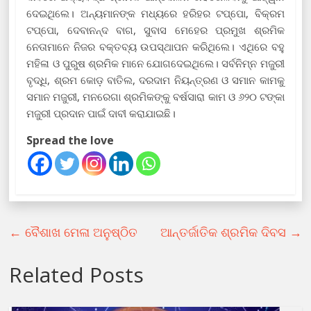
ଦେଇଥିଲେ। ଅନ୍ୟମାନଙ୍କ ମଧ୍ୟରେ ହରିହର ଟପ୍ପୋ, ବିକ୍ରମ
ଟପ୍ପୋ, ଦେବାନନ୍ଦ ବାଗ, ସୁବାସ ମେହେର ପ୍ରମୁଖ ଶ୍ରମିକ
ନେତାମାନେ ନିଜର ବକ୍ତବ୍ୟ ଉପସ୍ଥାପନ କରିଥିଲେ। ଏଥିରେ ବହୁ
ମହିଳା ଓ ପୁରୁଷ ଶ୍ରମିକ ମାନେ ଯୋଗଦେଇଥିଲେ। ସର୍ବନିମ୍ନ ମଜୁରୀ
ବୃଦ୍ଧି, ଶ୍ରମ କୋଡ଼ ବାତିଲ, ଦରଦାମ ନିୟନ୍ତ୍ରଣ ଓ ସମାନ କାମକୁ
ସମାନ ମଜୁରୀ, ମନରେଗା ଶ୍ରମିକଙ୍କୁ ବର୍ଷସାରା କାମ ଓ ୬୨୦ ଟଙ୍କା
ମଜୁରୀ ପ୍ରଦାନ ପାଇଁ ଦାବୀ କରାଯାଇଛି।
Spread the love
←
ବୈଶାଖ ମେଳା ଅନୁଷ୍ଠିତ
ଆନ୍ତର୍ଜାତିକ ଶ୍ରମିକ ଦିବସ
→
Related Posts