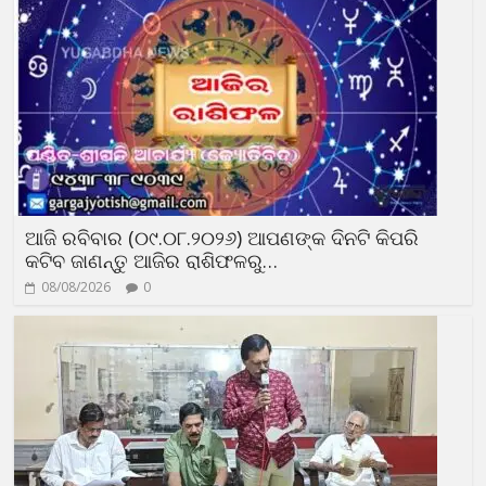
ଆଜି ରବିବାର (୦୯.୦୮.୨୦୨୬) ଆପଣଙ୍କ ଦିନଟି କିପରି
କଟିବ ଜାଣନ୍ତୁ ଆଜିର ରାଶିଫଳରୁ…
08/08/2026
0