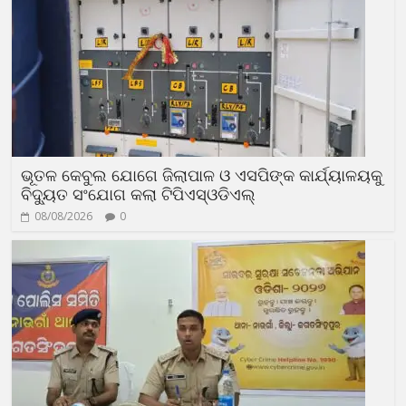
ଭୂତଳ କେବୁଲ ଯୋଗେ ଜିଲାପାଳ ଓ ଏସପିଙ୍କ କାର୍ଯ୍ୟାଳୟକୁ
ବିଦ୍ୟୁତ ସଂଯୋଗ କଲା ଟିପିଏସ୍ଓଡିଏଲ୍
08/08/2026
0