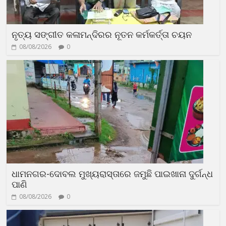
ନୃତ୍ୟ ସଙ୍ଗୀତ କଳାମନ୍ଦିରର ନୂତନ କର୍ମକର୍ତ୍ତା ଚୟନ
08/08/2026
0
ଧାମନଗର-ଦୋବଲ ମୁଖ୍ୟରାସ୍ତାରେ ଜମୁଛି ପାଇଖାନା ଦୁର୍ଗନ୍ଧ
ପାଣି
08/08/2026
0