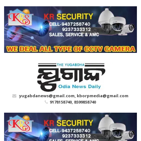
Skip
to
content
yugabdanews@gmail.com, kborpmedia@gmail.com
9178158740, 8599858740