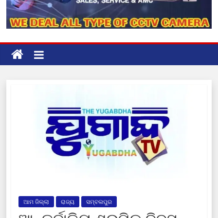
ଆମ ଜିଲ୍ଲା
ରାଜ୍ୟ
ସମ୍ବଲପୁର