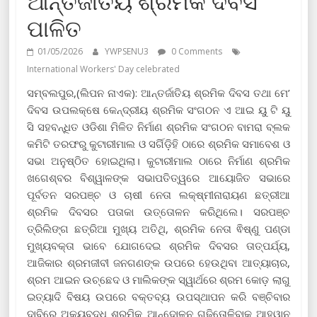
ଆନ୍ତର୍ଜାତିୟ ଶ୍ରମିକ ଦିବସ
ପାଳିତ
01/05/2026
YWPSENU3
0 Comments
International Workers' Day celebrated
ସମ୍ବଲପୁର,(ଲିପନ ନାଏକ): ଆନ୍ତର୍ଜାତିୟ ଶ୍ରମିକ ଦିବସ ତଥା ମେ’
ଦିବସ ଉପଲକ୍ଷେ କେନ୍ଦ୍ରୀୟ ଶ୍ରମିକ ସଂଗଠନ ଏ ଆଇ ୟୁ ଟି ୟୁ
ସି ସହବନ୍ଧିତ ଓଡିଶା ମିଳିତ ନିର୍ମାଣ ଶ୍ରମିକ ସଂଗଠନ ବାମରା ବ୍ଲକ
କମିଟି ତରଫରୁ କୁଟାରୀମାଲ ଓ ସର୍ଗିଡ଼ିହି ଠାରେ ଶ୍ରମିକ ସମାବେଶ ଓ
ସଭା ଅନୁଷ୍ଠିତ ହୋଇଥିଲା। କୁଟାରୀମାଲ ଠାରେ ନିର୍ମାଣ ଶ୍ରମିକ
ଖଗେଶ୍ବର ବିଶ୍ୱାଳଙ୍କ ସଭାପତିତ୍ୱରେ ଆୟୋଜିତ ସଭାରେ
ପୂର୍ବତନ ସରପଞ୍ଚ ଓ ଚାଷୀ ନେତା ଲକ୍ଷ୍ମୀନାରାୟଣ ଛତ୍ରୀଆ
ଶ୍ରମିକ ଦିବସର ପତାକା ଉତ୍ତୋଳନ କରିଥିଲେ। ସରପଞ୍ଚ
ତ୍ରିଲିଙ୍ଗ ଛତ୍ରିଆ ମୁଖ୍ୟ ଅତିଥି, ଶ୍ରମିକ ନେତା ଵିଷ୍ଣୁ ପଣ୍ଡା
ମୁଖ୍ୟବକ୍ତା ଭାବେ ଯୋଗଦେଇ ଶ୍ରମିକ ଦିବସର ତାତ୍ପର୍ଯ୍ୟ,
ଆଜିକାର ଶ୍ରମଜୀବୀ ଜନଗଣଙ୍କ ଉପରେ ହେଉଥିବା ଆତ୍ୟାଚାର,
ଶ୍ରମ ଆଇନ ଉଚ୍ଛେଦ ଓ ମାଲିକଙ୍କ ସ୍ୱାର୍ଥରେ ଶ୍ରମ କୋଡ଼ ଲାଗୁ
ଇତ୍ୟାଦି ବିଷୟ ଉପରେ ବକ୍ତବ୍ୟ ଉପସ୍ଥାପନ କରି ବଞ୍ଚିବାର
ଦାବିରେ ଅକ୍ୟବଦ୍ଧ ଶ୍ରମିକ ଆନ୍ଦୋଳନ ଗଢିତୋଳିବାକୁ ଆହ୍ୱାନ