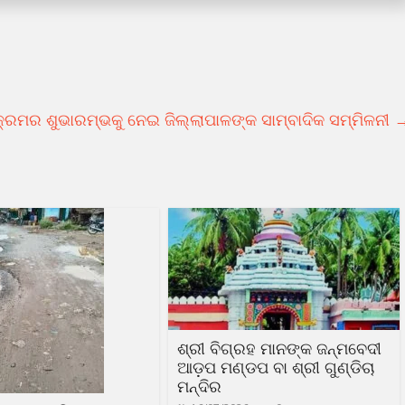
୍ରମର ଶୁଭାରମ୍ଭକୁ ନେଇ ଜିଲ୍ଲାପାଳଙ୍କ ସାମ୍ବାଦିକ ସମ୍ମିଳନୀ
ଶ୍ରୀ ବିଗ୍ରହ ମାନଙ୍କ ଜନ୍ମବେଦୀ
ଆଡ଼ପ ମଣ୍ଡପ ବା ଶ୍ରୀ ଗୁଣ୍ଡିଚା
ମନ୍ଦିର