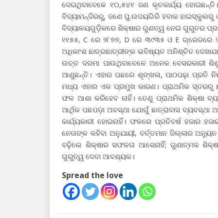
ଦେଇଥିବାବେଳେ ୧୦,୫୪୧ ଜଣ କୃତକାର୍ଯ୍ୟ ହୋଇଛନ୍ତ
ବିଦ୍ୟାମନ୍ଦିରରୁ, ଜଣେ ଘୁ.ଉଦୟଗିରି ହବାକ ହାଇସ୍କୁଲରୁ
ବିଦ୍ୟାଳୟଗୁଡ଼ିକରେ ଶିକ୍ଷାର ଗୁଣତ୍ୱ ନେଇ ଗୁରୁତର ପ
୧୧୫୫, C ରେ ୨୮୭୭, D ରେ ୩୯୩୫ ଓ E ଗ୍ରେଡରେ ୨୨
ଅଧିକାଂଶ ଛାତ୍ରଛାତ୍ରୀଙ୍କ ଭବିଷ୍ୟତ ଅନିଶ୍ଚିତ ଦେଖାଯା
ଉଚ୍ଚ ଦରମା ପାଉଥିବାବେଳେ ଅନେକ ବେସରକାରୀ ଶିଶୁ
ଆଣୁଛନ୍ତି। ଏହାର ପଛରେ ଶୃଙ୍ଖଳା, ପାଠପଢ଼ା ପ୍ରତି ନିଷ୍ଠ
ମଧ୍ୟ ଏହାର ଏକ ପ୍ରମୁଖ କାରଣ। ପ୍ରାଥମିକ ସ୍ତରରୁ 
ଫଳ ଆଶା କରିହେବ ନାହିଁ। ତେଣୁ ପ୍ରାଥମିକ ଶିକ୍ଷା ବ
ଆର୍ଥିକ ପଛପଡ଼ା ଅବସ୍ଥା ଯୋଗୁଁ ଛାତ୍ରାବାସ ବ୍ୟବସ୍ଥା 
କାର୍ଯ୍ୟକାରୀ ହୋଇନାହିଁ। ଫଳରେ ପ୍ରତିବର୍ଷ ହଜାର ହଜ
ନେତାଙ୍କ କହିବା ଅନୁଯାୟୀ, ବର୍ତ୍ତମାନ ଜିଲ୍ଲାର ଅନ୍ୟ
ବଢ଼ିଲେ ଶିକ୍ଷାର ସଫଳତା ଆସେନାହିଁ; ଗୁଣାତ୍ମକ ଶିକ୍
ଗୁରୁତ୍ୱ ଦେବା ଆବଶ୍ୟକ।
Spread the love