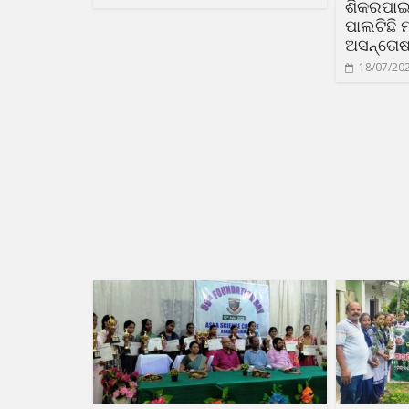
ଶିକରପାଇ 
ପାଲଟିଛି
ଅସନ୍ତୋ
18/07/20