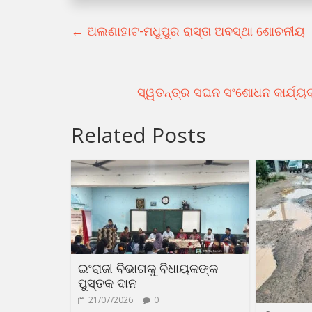
←
ଅଲଣାହାଟ-ମଧୁପୁର ରାସ୍ତା ଅବସ୍ଥା ଶୋଚନୀୟ
ସ୍ୱତନ୍ତ୍ର ସଘନ ସଂଶୋଧନ କାର୍ଯ୍ୟକ
Related Posts
ଇଂରାଜୀ ବିଭାଗକୁ ବିଧାୟକଙ୍କ
ପୁସ୍ତକ ଦାନ
21/07/2026
0