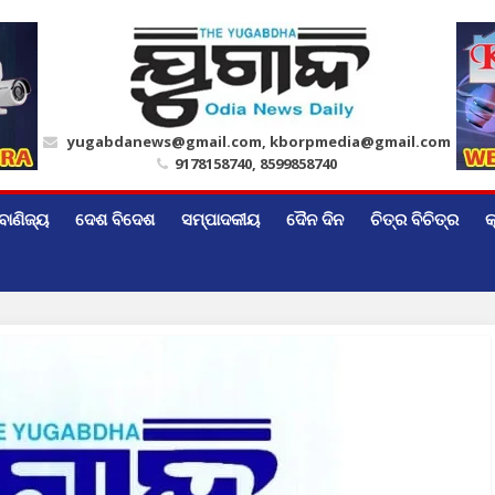
yugabdanews@gmail.com, kborpmedia@gmail.com
9178158740, 8599858740
ବାଣିଜ୍ୟ
ଦେଶ ବିଦେଶ
ସମ୍ପାଦକୀୟ
ଦୈନ ଦିନ
ଚିତ୍ର ବିଚିତ୍ର
କ