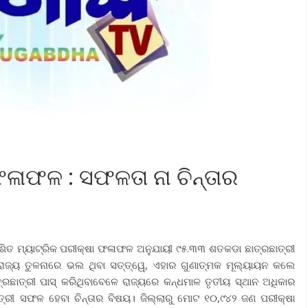
ଳାଫଳ : ସଫଳତା ନା ଚିନ୍ତାର
ିତ ମ୍ୟାଟ୍ରିକ ପରୀକ୍ଷା ଫଳାଫଳ ଅନୁଯାୟୀ ୯୫.୩୩ ଶତକଡା ଛାତ୍ରଛାତ୍ରୀ
 ରାଜ୍ୟ ତୁଳନାରେ ଭଲ ଥିବା ସତ୍ତ୍ୱେ, ଏହାର ଗୁଣାତ୍ମକ ମୂଲ୍ୟାୟନ କଲେ
ରଛାତ୍ରୀ ପାସ୍ କରିଥିବାବେଳେ ରାଜ୍ୟରେ କନ୍ଧମାଳ ତୃତୀୟ ସ୍ଥାନ ଅଧିକାର
ତ୍ରୀ ସଫଳ ହେବା ଚିନ୍ତାର ବିଷୟ। ଜିଲ୍ଲାରୁ ମୋଟ ୧୦,୯୪୨ ଜଣ ପରୀକ୍ଷା