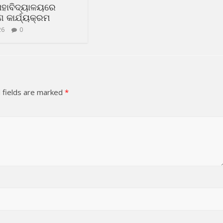
ମହାବିଦ୍ୟାଳୟରେ
 କାର୍ଯ୍ୟକ୍ରମ
26
0
 fields are marked
*