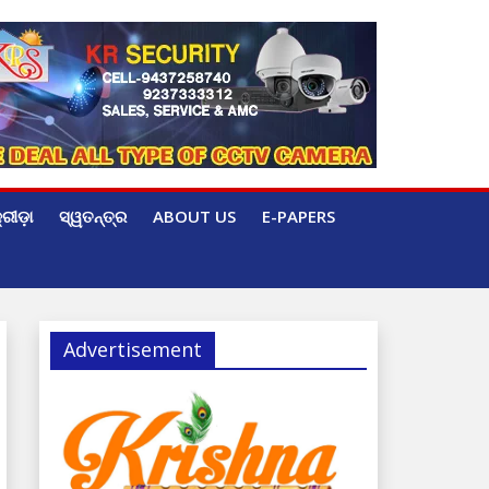
୍ରୀଡ଼ା
ସ୍ୱତନ୍ତ୍ର
ABOUT US
E-PAPERS
Advertisement