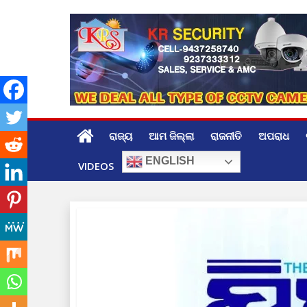
Skip
to
content
ରାଜ୍ୟ
ଆମ ଜିଲ୍ଲା
ରାଜନୀତି
ଅପରାଧ
ENGLISH
VIDEOS