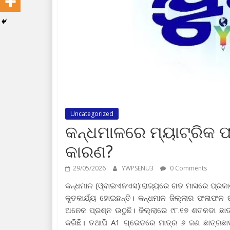
Uncategorized
କନ୍ଧମାଳରେ ମ୍ୟାଟ୍ରିକ ଫ
କାରଣ?
29/05/2026
YWPSENU3
0 Comments
କନ୍ଧମାଳ (ଓ୍ବାଇଏନଏସ):ରାଜ୍ୟରେ ଗତ ମାସରେ ପ୍ରକାଶ
କୃତକାର୍ଯ୍ୟ ହୋଇଛନ୍ତି। କନ୍ଧମାଳ ଜିଲ୍ଲାର ଫଳାଫଳ
ଅନେକ ପ୍ରଶ୍ନ ଉଠୁଛି। ଜିଲ୍ଲାରେ ୯୮.୧୭ ଶତକଡା ଛାତ୍
କରିଛି। ତଥାପି A1 ଗ୍ରେଡରେ ମାତ୍ର ୬ ଜଣ ଛାତ୍ରଛା