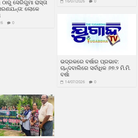
16/07/2026
0
ଠାରୁ ସେରିଗୁମା ରାସ୍ତା
 ମରଣଯନ୍ତା: ଲୋକେ
ଷ
26
0
ଭଦ୍ରକରେ ବର୍ଷାର ପ୍ରଭାବ:
ଚାନ୍ଦବାଲିରେ ସର୍ବାଧିକ ୬୭.୨ ମି.ମି.
ବର୍ଷା
14/07/2026
0