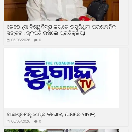
ରେଭେନ୍ସା ବିଶ୍ୱବିଦ୍ୟାଳୟରେ ଉପୁଜିଥିବା ପ୍ରଶାସନିକ
ସଙ୍କଟ : କୁଳପତି ରଖିଲେ ପ୍ରତିକ୍ରିୟା
06/08/2026
0
ବାଳାଶ୍ରମରୁ ଛାତ୍ର ନିଖୋଜ, ଥାନାରେ ମାମଲା
06/08/2026
0