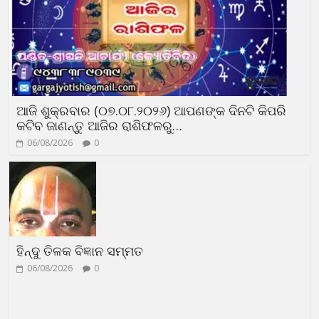
ଆଜି ଶୁକ୍ରବାର (୦୭.୦୮.୨୦୨୬) ଆପଣଙ୍କ ଦିନଟି କିପରି
କଟିବ ଜାଣନ୍ତୁ ଆଜିର ରାଶିଫଳରୁ…
06/08/2026
0
ହିନ୍ଦୁ ତିଳକ ବିଜ୍ଞାନ ସମ୍ମତ
06/08/2026
0