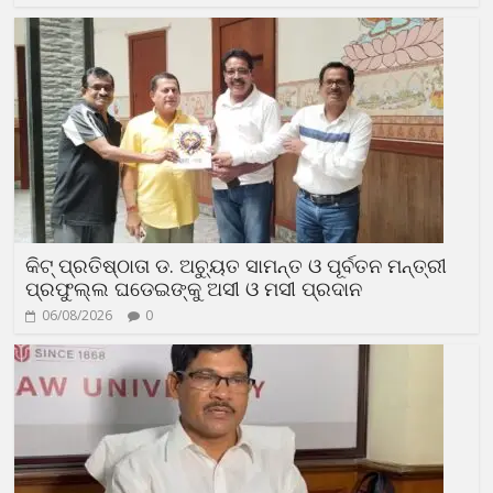
କିଟ୍ ପ୍ରତିଷ୍ଠାତା ଡ. ଅଚ୍ୟୁତ ସାମନ୍ତ ଓ ପୂର୍ବତନ ମନ୍ତ୍ରୀ
ପ୍ରଫୁଲ୍ଲ ଘଡେଇଙ୍କୁ ଅସୀ ଓ ମସୀ ପ୍ରଦାନ
06/08/2026
0