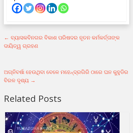
←
ବ୍ୟାସକବିନଗର ବିକାଶ ପରିଷଦର ନୂତନ କର୍ମକର୍ତ୍ତାଙ୍କ
ଦାୟିତ୍ୱ ଗ୍ରହଣ
ଅଗ୍ନିବର୍ଷା ହେଉଥିବା ବେଳେ ମହେନ୍ଦ୍ରଗିରି ଠାରେ ଘନ କୁହୁଡିର
ବିରଳ ଦୃଶ୍ୟ
→
Related Posts