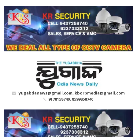
Skip
to
content
yugabdanews@gmail.com, kborpmedia@gmail.com
9178158740, 8599858740