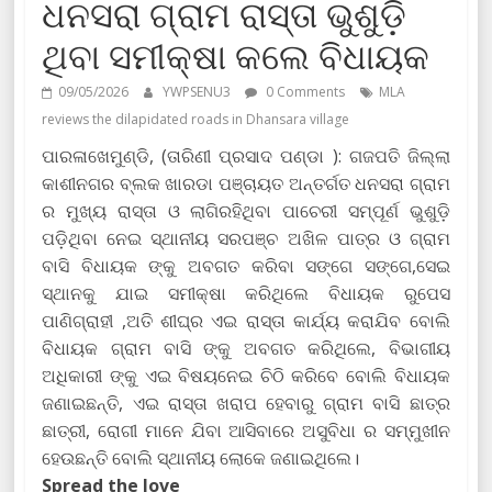
ଧନସରା ଗ୍ରାମ ରାସ୍ତା ଭୁଶୁଡ଼ି
ଥିବା ସମୀକ୍ଷା କଲେ ବିଧାୟକ
09/05/2026
YWPSENU3
0 Comments
MLA
reviews the dilapidated roads in Dhansara village
ପାରଳାଖେମୁଣ୍ଡି, (ତାରିଣୀ ପ୍ରସାଦ ପଣ୍ଡା ): ଗଜପତି ଜିଲ୍ଲା
କାଶୀନଗର ବ୍ଲକ ଖାରଡା ପଞ୍ଚାୟତ ଅନ୍ତର୍ଗତ ଧନସରା ଗ୍ରାମ
ର ମୁଖ୍ୟ ରାସ୍ତା ଓ ଲାଗିରହିଥିବା ପାଚେରୀ ସମ୍ପୂର୍ଣ ଭୁଶୁଡ଼ି
ପଡ଼ିଥିବା ନେଇ ସ୍ଥାନୀୟ ସରପଞ୍ଚ ଅଖିଳ ପାତ୍ର ଓ ଗ୍ରାମ
ବାସି ବିଧାୟକ ଙ୍କୁ ଅବଗତ କରିବା ସଙ୍ଗେ ସଙ୍ଗେ,ସେଇ
ସ୍ଥାନକୁ ଯାଇ ସମୀକ୍ଷା କରିଥିଲେ ବିଧାୟକ ରୁପେସ
ପାଣିଗ୍ରାହୀ ,ଅତି ଶୀଘ୍ର ଏଇ ରାସ୍ତା କାର୍ଯ୍ୟ କରାଯିବ ବୋଲି
ବିଧାୟକ ଗ୍ରାମ ବାସି ଙ୍କୁ ଅବଗତ କରିଥିଲେ, ବିଭାଗୀୟ
ଅଧିକାରୀ ଙ୍କୁ ଏଇ ବିଷୟନେଇ ଚିଠି କରିବେ ବୋଲି ବିଧାୟକ
ଜଣାଇଛନ୍ତି, ଏଇ ରାସ୍ତା ଖରାପ ହେବାରୁ ଗ୍ରାମ ବାସି ଛାତ୍ର
ଛାତ୍ରୀ, ରୋଗୀ ମାନେ ଯିବା ଆସିବାରେ ଅସୁବିଧା ର ସମ୍ମୁଖୀନ
ହେଉଛନ୍ତି ବୋଲି ସ୍ଥାନୀୟ ଲୋକେ ଜଣାଇଥିଲେ।
Spread the love