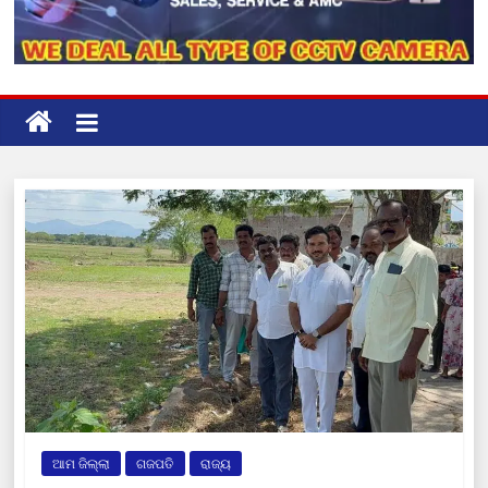
ଆମ ଜିଲ୍ଲା
ଗଜପତି
ରାଜ୍ୟ