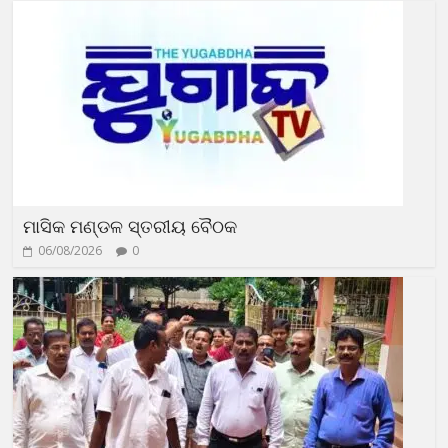
ମାସିକ ମଣ୍ଡଳ ସ୍ତରୀୟ ବୈଠକ
06/08/2026
0