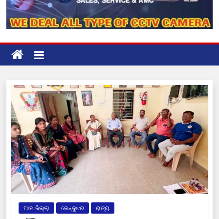
ଆମ ଜିଲ୍ଲା
କେନ୍ଦୁଝର
ରାଜ୍ୟ