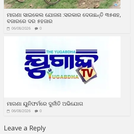
ମାଗଣା ସାଇକେଲ ଯୋଜନା :ସରକାର ଦେଉଛନ୍ତି ୩୫ଶହ,
ବଜାରରେ ଦର ୫ହଜାର
06/08/2026
0
ମାଗଣା ୟୁନିଫର୍ମରେ ଦୁର୍ନୀତି ଅଭିଯୋଗ
06/08/2026
0
Leave a Reply