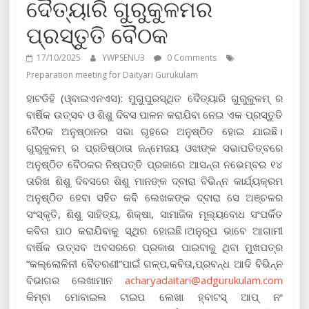
ଦୈତ୍ୟାରି ଗୁରୁକୁଳମର
ପ୍ରସ୍ତୁତି ବୈଠକ
17/10/2025
YWPSENU3
0 Comments
Preparation meeting for Daityari Gurukulam
ହାଟଡିହି (ଓ୍ବାଇଏନଏସ): ମୁଗୁପୁରସ୍ଥିତ ଦୈତ୍ୟାରି ଗୁରୁକୁଳମ୍ ର
ବାର୍ଷିକ ଉତ୍ସବ ଓ ଶିଶୁ ଦିବସ ପାଳନ କରାଯିବା ନେଇ ଏକ ପ୍ରସ୍ତୁତି
ବୈଠକ ଅନୁଷ୍ଠାନର ସଭା ଗୃହରେ ଅନୁଷ୍ଠିତ ହୋଇ ଯାଇଛି।
ଗୁରୁକୁଳମ୍ ର ପ୍ରତିଷ୍ଠାତା ଜନ୍ମେଜୟ ଓଝାଙ୍କ ସଭାପତିତ୍ବରେ
ଅନୁଷ୍ଠିତ ବୈଠକର ନିଷ୍ପତ୍ତି ପ୍ରକାରେ ଆସନ୍ତା ନଭେମ୍ବର ୧୪
ତାରିଖ ଶିଶୁ ଦିବସରେ ଶିଶୁ ମାନଙ୍କ ଦ୍ବାରା ବିଭିନ୍ନ କାର୍ଯ୍ୟକ୍ରମ
ଅନୁଷ୍ଠିତ ହେବା ସହିତ କବି ଲେଖକଙ୍କ ଦ୍ବାରା ସେ ଅଞ୍ଚଳର
ସଂସ୍କୃତି, ଶିଶୁ ସାହିତ୍ୟ, ଶିକ୍ଷା, ସାମାଜିକ ମୂଲ୍ୟବୋଧ ସଂପର୍କିତ
କବିତା ପାଠ କରାଯିବାକୁ ସ୍ଥିର ହୋଇଛି।ଅନୁରୂପ ଭାବେ ଆଗାମୀ
ବାର୍ଷିକ ଉତ୍ସବ ଅବସରରେ ପ୍ରକାଶ ପାଇବାକୁ ଥିବା ମୁଖପତ୍ର
“କଲ୍ଲୋଳିନୀ ବୈତରଣୀ”ପାଇଁ ଗଳ୍ପ,କବିତା,ପ୍ରବନ୍ଧ ଆଦି ବିଭିନ୍ନ
ବିଭାଗର ଲେଖାମାନ
acharyadaitari@adgurukulam.com
କିମ୍ବା ମୋବାଇଲ ଟାଇପ ଲେଖା ହ୍ବାଟସ୍ ଆପ୍ ନଂ