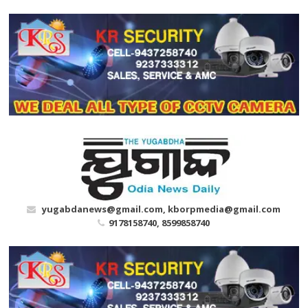
Skip
to
content
yugabdanews@gmail.com, kborpmedia@gmail.com
9178158740, 8599858740