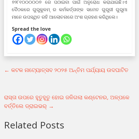
୭୨୮୧୦୦୦୦୦୭ ରେ ପଠାଇବା ପାଇଁ ଅନୁରୋଧ କରାଯାଇଛି।ଏ
ବୈଠକରେ ଗୁରୁକୁଳମ୍ ର କର୍ମକର୍ତ୍ତାଙ୍କ ସମେତ ଗୁରୁଜୀ ଗୁରୁମା
ମାନେ ଉପସ୍ଥିତ ରହି ଆଲୋଚନାରେ ଅଂଶ ଗ୍ରହଣ କରିଥିଲେ।
Spread the love
←
କଟକ ନାଟ୍ୟୋତ୍ସବ ୨୦୨୫ ଅନ୍ତିମ ପର୍ଯ୍ୟାୟ ଉଦଘାଟିତ
ରାସ୍ତା ଉପରେ ହୁତୁହୁତୁ ହୋଇ ଜଳିଗଲା କଣ୍ଟେନର, ଅଳ୍ପକେ
ବର୍ତ୍ତିଲେ ଡ୍ରାଇଭର୍
→
Related Posts