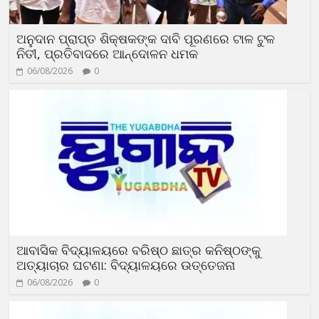
ଅନୁଦାନ ପ୍ରାପ୍ତ ଶିକ୍ଷକଙ୍କ ଦାବି ପୂରଣରେ ଟାଳ ଟୁଳ
ନିତୀ, ପ୍ରତିବାଦରେ ଆନ୍ଦୋଳନ ଧମକ
06/08/2026
0
ଆବାସିକ ବିଦ୍ୟାଳୟରେ ବରିଷ୍ଠ ଛାତ୍ର କନିଷ୍ଠଙ୍କୁ
ଅତ୍ୟାଚାର ଘଟଣା: ବିଦ୍ୟାଳୟରେ ଉତ୍ତେଜନା
06/08/2026
0