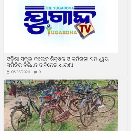
ଓଡ଼ିଶା ସ୍କୁଲ କଲେଜ ଶିକ୍ଷକ ଓ କର୍ମଚାରୀ ସମନ୍ୱୟ
ସମିତିର ବିଭିନ୍ନ ଦାବିନେଇ ଧାରଣା
06/08/2026
0