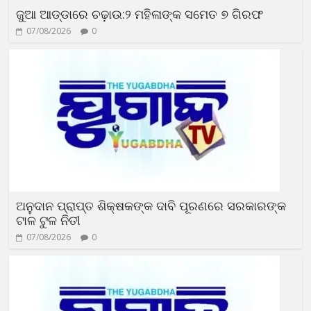
ଜୁଆ ଆଡ୍ଡାରେ ଚଢ଼ାଉ:୨ ମହିଳାଙ୍କ ସମେତ ୭ ଗିରଫ
07/08/2026
0
ଅନୁଦାନ ପ୍ରାପ୍ତ ଶିକ୍ଷକଙ୍କ ଦାବି ପୂରଣରେ ସରକାରଙ୍କ
ଟାଳ ଟୁଳ ନିତୀ
07/08/2026
0