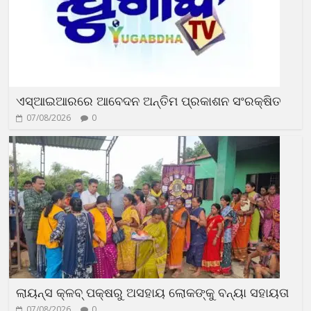
ଏସ୍‌ଆଇଆରରେ ଆବେଦନ ଅନ୍ତିମ ପ୍ରକାଶନ ସଂରକ୍ଷିତ
07/08/2026
0
ଲାୟନ୍ସ କ୍ଳବ୍ ପକ୍ଷରୁ ଅସହାୟ ଲୋକଙ୍କୁ ବନ୍ୟା ସହାୟତା
07/08/2026
0