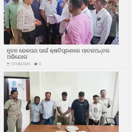
ନୂତନ ରେଳପଥ ପାଇଁ କ୍ଷତିପୂରଣରେ ପାତରଅନ୍ତର
ଅଭିଯୋଗ
07/08/2026
0