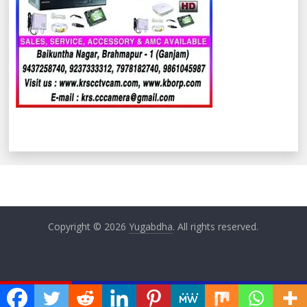
Copyright © 2026
Yugabdha
. All rights reserved.
ଏବେ ଏବେ
ଲ ଫାଟକ ଭୁଶୁଡ଼ି ୪ଆହତ, ୨ ଗୁରୁତର
ନୂତନ ରେଳପଥ ପାଇଁ କ୍ଷତିପ