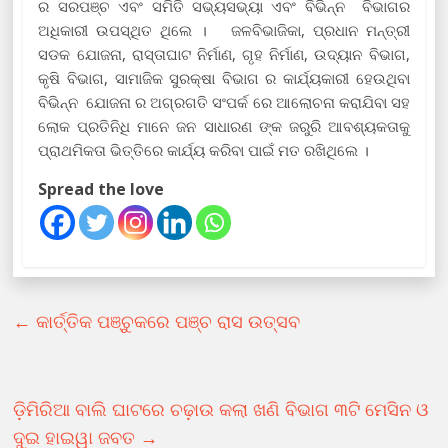
ର ସରପଞ୍ଚ ଏବଂ ସମିତି ସଭ୍ୟସଭ୍ୟା ଏବଂ ବିଭିନ୍ନ ବିଭାଗର
ଅଧିକାରୀ ଉପସ୍ଥିତ ଥିଲେ । ଜଳବିଭାଜିକା, ପ୍ରଧାନ ମନ୍ତ୍ରୀ
ସଡକ ଯୋଜନା, ରାସ୍ତାଘାଟ ନିର୍ମାଣ, ଗୃହ ନିର୍ମାଣ, ଉଦ୍ୟାନ ବିଭାଗ,
କୃଷି ବିଭାଗ, ସାମାଜିକ ସୁରକ୍ଷା ବିଭାଗ ର କାର୍ଯ୍ୟକାରୀ ହେଉଥିବା
ବିଭିନ୍ନ ଯୋଜନା ର ଅଗ୍ରଗତି ସଂପର୍କ ରେ ଆଲୋଚନା କରାଯିବା ସହ
ଲୋକ ପ୍ରତିନିଧି ମାନେ ଜନ ସାଧାରଣ ଙ୍କ ଜରୁରି ଆବଶ୍ୟକତାକୁ
ପ୍ରାଥମିକତା ଭିତ୍ତିରେ କାର୍ଯ୍ୟ କରିବା ପାଇଁ ମତ ରଖିଥିଲେ ।
Spread the love
←
କାର୍ତ୍ତିକ ପଞ୍ଚୁକରେ ପଞ୍ଚ ରାସ ଉତ୍ସବ
ଡ଼ିମିରିଆ ବାଲି ଘାଟରେ ଚଢ଼ାଉ କଲା ଖଣି ବିଭାଗ ୩ଟି ମେସିନ ଓ
ଦୁଇ ହାଇୱା ଜବତ
→