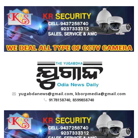
Skip
to
content
yugabdanews@gmail.com, kborpmedia@gmail.com
9178158740, 8599858740