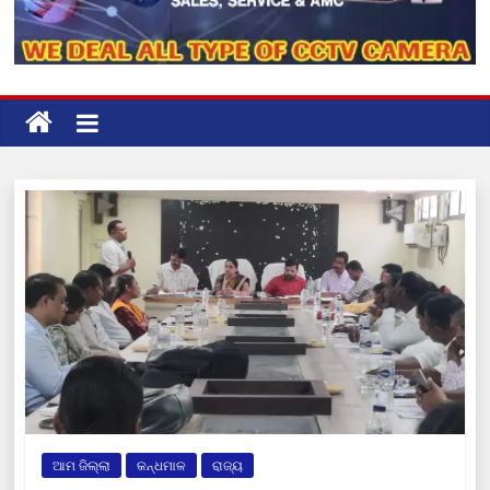
ଆମ ଜିଲ୍ଲା
କନ୍ଧମାଳ
ରାଜ୍ୟ