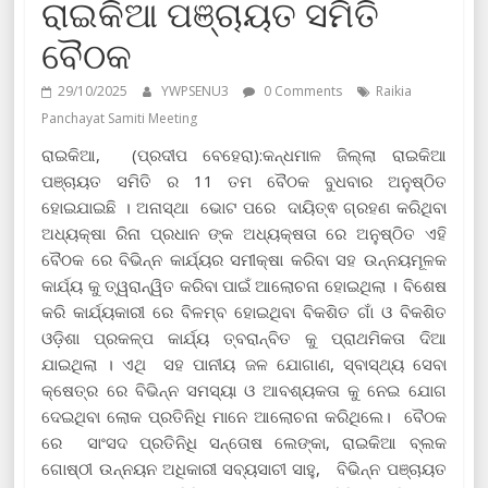
ରାଇକିଆ ପଞ୍ଚାୟତ ସମିତି
ବୈଠକ
29/10/2025
YWPSENU3
0 Comments
Raikia
Panchayat Samiti Meeting
ରାଇକିଆ, (ପ୍ରଦୀପ ବେହେରା):କନ୍ଧମାଳ ଜିଲ୍ଲା ରାଇକିଆ
ପଞ୍ଚାୟତ ସମିତି ର 11 ତମ ବୈଠକ ବୁଧବାର ଅନୁଷ୍ଠିତ
ହୋଇଯାଇଛି । ଅନାସ୍ଥା ଭୋଟ ପରେ ଦାୟିତ୍ଵ ଗ୍ରହଣ କରିଥିବା
ଅଧ୍ୟକ୍ଷା ରିନା ପ୍ରଧାନ ଙ୍କ ଅଧ୍ୟକ୍ଷତା ରେ ଅନୁଷ୍ଠିତ ଏହି
ବୈଠକ ରେ ବିଭିନ୍ନ କାର୍ଯ୍ୟର ସମୀକ୍ଷା କରିବା ସହ ଉନ୍ନୟମୂଳକ
କାର୍ଯ୍ୟ କୁ ତ୍ୱରାନ୍ୱିତ କରିବା ପାଇଁ ଆଲୋଚନା ହୋଇଥିଲା । ବିଶେଷ
କରି କାର୍ଯ୍ୟକାରୀ ରେ ବିଳମ୍ବ ହୋଇଥିବା ବିକଶିତ ଗାଁ ଓ ବିକଶିତ
ଓଡ଼ିଶା ପ୍ରକଳ୍ପ କାର୍ଯ୍ୟ ତ୍ବରାନ୍ବିତ କୁ ପ୍ରାଥମିକତା ଦିଆ
ଯାଇଥିଲା । ଏଥି ସହ ପାନୀୟ ଜଳ ଯୋଗାଣ, ସ୍ବାସ୍ଥ୍ୟ ସେବା
କ୍ଷେତ୍ର ରେ ବିଭିନ୍ନ ସମସ୍ୟା ଓ ଆବଶ୍ୟକତା କୁ ନେଇ ଯୋଗ
ଦେଇଥିବା ଲୋକ ପ୍ରତିନିଧି ମାନେ ଆଲୋଚନା କରିଥିଲେ। ବୈଠକ
ରେ ସାଂସଦ ପ୍ରତିନିଧି ସନ୍ତୋଷ ଲେଙ୍କା, ରାଇକିଆ ବ୍ଲକ
ଗୋଷ୍ଠୀ ଉନ୍ନୟନ ଅଧିକାରୀ ସବ୍ୟସାଚୀ ସାହୁ, ବିଭିନ୍ନ ପଞ୍ଚାୟତ