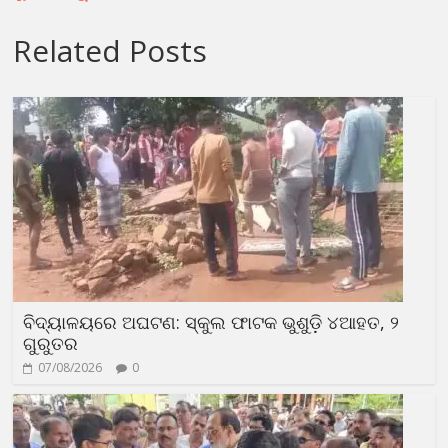
Related Posts
ବିଦ୍ୟାଳୟରେ ଅଘଟଣ: ସ୍କୁଲ ଫାଟକ ଭୁଶୁଡ଼ି ୪ଆହତ, ୨
ଗୁରୁତର
07/08/2026
0