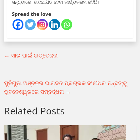
ସନ୍ଧ୍ୟାରେ ଉଦଯାପିତ ହେବା କାର୍ଯ୍ୟକ୍ରମ ରହିଛି।
Spread the love
←
ସାର ପାଇଁ ଉତ୍ତେଜନା
ମୁନିଗୁଡା ଅଞ୍ଚଳର ଭାଗବତ ପ୍ରଚାରକ ବଂଶୀଧର ନନ୍ଦଙ୍କୁ
ଭୁବନେଶ୍ୱରରେ ସମ୍ବର୍ଦ୍ଧନା
→
Related Posts