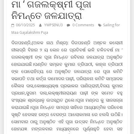
ମା ‘ ଗଜଲକ୍ଷ୍ମୀ ପୂଜା
ନିମନ୍ତେ ଜଳଯାତ୍ରା
06/10/2025
YWPSENU3
0 Comments
Sailing for
Maa Gajalakshmi Puja
ଦିଗପହଣ୍ଡି,(ଅଳକ ନାଥ ମିଶ୍ର): ଦିଗପହଣ୍ଡି ଅଞ୍ଚଳ କଲୋନୀ
ନୀଳାଦ୍ରି ବିହାର ୨ ୟ ଲେନ ରେ ପ୍ରତିବର୍ଷ ଭଳି ଚଳିତବର୍ଷ ମା ‘
ଗଜଲକ୍ଷ୍ମୀ ଙ୍କ ପୂଜା ନିମନ୍ତେ ରବିବାର ଜଳଯାତ୍ରା ଅନୁଷ୍ଠିତ
ହୋଇଯାଇଛି।ପଣ୍ଡିତ ସମ୍ଭବ କୁମାର ତ୍ରିପାଠୀ, କାହ୍ନା ତ୍ରିପାଠୀ
ଙ୍କ ପୋରୋହିତ୍ୟ ରେ ଅନୁଷ୍ଠିତ ଜଳଯାତ୍ରା ରେ ପୂଜା କମିଟି
ସଭାପତି ତଥା କର୍ତ୍ତା ଦାମୋଦର ପାଢ଼ୀ, ପରିଚାଳନା କମିଟି ସମ୍ପାଦକ
କୈଳାସ ଦାସ,କୋଷାଧ୍ୟକ୍ଷ ପ୍ରଭାକର ପାଣିଗ୍ରାହୀ,ବିଜୟ କୁମାର
ପ୍ରଧାନ,ସୁଦାମ ଦାସ,ଲକ୍ଷ୍ମୀନାରାୟଣ ପାଢ଼ୀ ଙ୍କ ସମେତ ବହୁ
ସଂଖ୍ୟକ ଶ୍ରଦ୍ଧାଳୁ ଉପସ୍ଥିତ ଥିଲେ।ପୂଜା ମଣ୍ଡପ କୁ ସାଜସଜ୍ଜା
କରାଯାଇଛି।ପୂଜା ନିମନ୍ତେ ସମଗ୍ର ସାହିରେ ଆଧ୍ୟାତ୍ମିକ ପରିବେଶ
ସୃଷ୍ଟି ହେବାସହ ରଙ୍ଗ ବେରଙ୍ଗ ଆଲୋକମାଳା ରେ ଝଲସି ଉଠିଛି।
ସୋମବାର ଠାରୁ ଅନୁଷ୍ଠିତ ଏହି ପୂଜା ଉତ୍ସବ ନିମନ୍ତେ ଅନୁଷ୍ଠିତ
ହୋମଯଜ୍ଞ ମଙ୍ଗଳବାର ମଧ୍ୟାହ୍ନରେ ପୂର୍ଣ୍ଣାହୁତି ହେବା ସହ