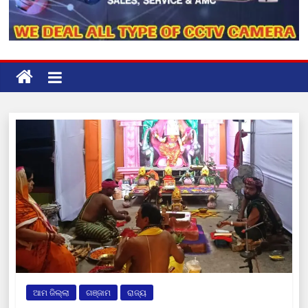
ଆମ ଜିଲ୍ଲା
ଗଞ୍ଜାମ
ରାଜ୍ୟ