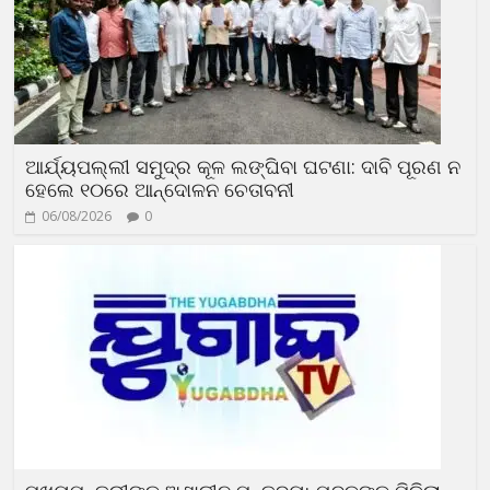
ଆର୍ଯ୍ୟପଲ୍ଲୀ ସମୁଦ୍ର କୂଳ ଲଙ୍ଘିବା ଘଟଣା: ଦାବି ପୂରଣ ନ
ହେଲେ ୧୦ରେ ଆନ୍ଦୋଳନ ଚେତାବନୀ
06/08/2026
0