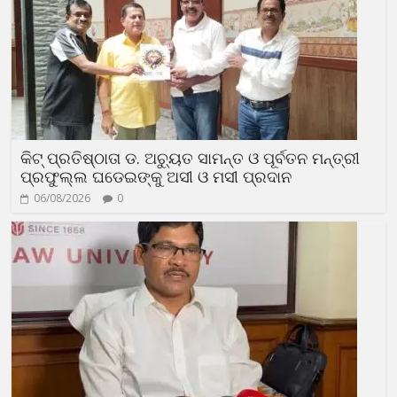
କିଟ୍ ପ୍ରତିଷ୍ଠାତା ଡ. ଅଚ୍ୟୁତ ସାମନ୍ତ ଓ ପୂର୍ବତନ ମନ୍ତ୍ରୀ
ପ୍ରଫୁଲ୍ଲ ଘଡେଇଙ୍କୁ ଅସୀ ଓ ମସୀ ପ୍ରଦାନ
06/08/2026
0