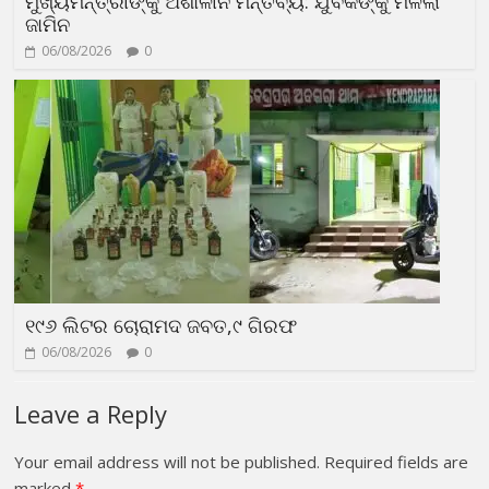
ମୁଖ୍ୟମନ୍ତ୍ରୀଙ୍କୁ ଅଶାଳୀନ ମନ୍ତବ୍ୟ: ଯୁବକଙ୍କୁ ମିଳିଲା
ଜାମିନ
06/08/2026
0
୧୯୬ ଲିଟର ଚୋରାମଦ ଜବତ,୯ ଗିରଫ
06/08/2026
0
Leave a Reply
Your email address will not be published.
Required fields are
marked
*