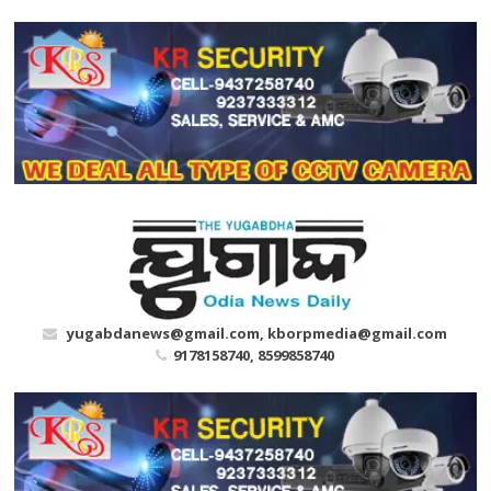
Skip
to
content
yugabdanews@gmail.com, kborpmedia@gmail.com
9178158740, 8599858740