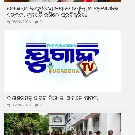
ରେଭେନ୍ସା ବିଶ୍ୱବିଦ୍ୟାଳୟରେ ଉପୁଜିଥିବା ପ୍ରଶାସନିକ
ସଙ୍କଟ : କୁଳପତି ରଖିଲେ ପ୍ରତିକ୍ରିୟା
06/08/2026
0
ବାଳାଶ୍ରମରୁ ଛାତ୍ର ନିଖୋଜ, ଥାନାରେ ମାମଲା
06/08/2026
0